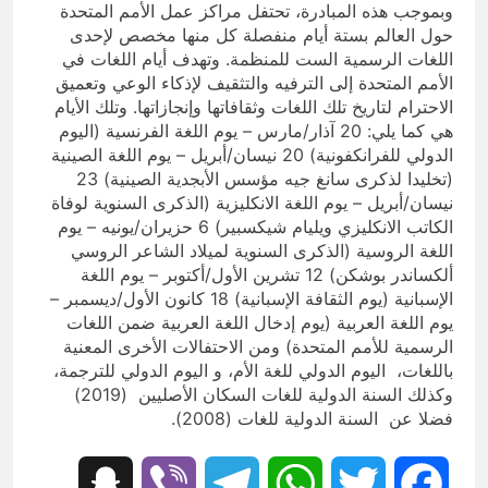
وبموجب هذه المبادرة، تحتفل مراكز عمل الأمم المتحدة
حول العالم بستة أيام منفصلة كل منها مخصص لإحدى
اللغات الرسمية الست للمنظمة. وتهدف أيام اللغات في
الأمم المتحدة إلى الترفيه والتثقيف لإذكاء الوعي وتعميق
الاحترام لتاريخ تلك اللغات وثقافاتها وإنجازاتها. وتلك الأيام
هي كما يلي: 20 آذار/مارس – يوم اللغة الفرنسية (اليوم
الدولي للفرانكفونية) 20 نيسان/أبريل – يوم اللغة الصينية
(تخليدا لذكرى سانغ جيه مؤسس الأبجدية الصينية) 23
نيسان/أبريل – يوم اللغة الانكليزية (الذكرى السنوية لوفاة
الكاتب الانكليزي ويليام شيكسبير) 6 حزيران/يونيه – يوم
اللغة الروسية (الذكرى السنوية لميلاد الشاعر الروسي
ألكساندر بوشكن) 12 تشرين الأول/أكتوبر – يوم اللغة
الإسبانية (يوم الثقافة الإسبانية) 18 كانون الأول/ديسمبر –
يوم اللغة العربية (يوم إدخال اللغة العربية ضمن اللغات
الرسمية للأمم المتحدة) ومن الاحتفالات الأخرى المعنية
باللغات، اليوم الدولي للغة الأم، و اليوم الدولي للترجمة،
وكذلك السنة الدولية للغات السكان الأصليين (2019)
فضلا عن السنة الدولية للغات (2008).
Snapchat
Viber
Telegram
WhatsApp
Twitter
Facebook