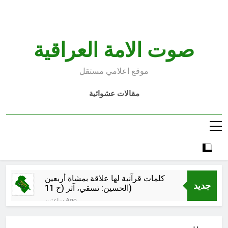
Ski
t
conten
صوت الامة العراقية
موقع اعلامي مستقل
مقالات عشوائية
كلمات قرآنية لها علاقة بمشاة أربعين
جديد
الحسين: تسقي، آثر (ح 11)
ساعتين Ago
مجلس حسيني (دواعي نصب مآتم
العزاء الحسيني)