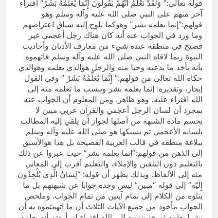
قوله تعالى:” وَلَقَدْ نَعْلَمُ أَنَّهُمْ يَقُولُونَ إِنَّمَا يُعَلِّمُهُ بَشَرٌ” افتراء
آخر منهم على النبي صلى الله عليه وآله وسلم وهو
قولهم:”إنما يعلمه بشر” وهوكما يلوح إليه سياق اعتراضهم
وما ورد في الجواب عنه أنه كان هناك رجل أعجمي غير
فصيح في منطقه عنده شيء من معارف الأديان وأحاديث
النبوة ربما لاقاه النبي صلى الله عليه وآله وسلم فاتهموه
بأنه يأخذ ما يدعيه وحيا منه والرجل هوالذي يعلمه وهوالذي
حكاه الله تعالى من قولهم:” إِنَّمَا يُعَلِّمُهُ بَشَرٌ ” وفي القول
إيجاز، وتقديره: إنما يعلمه بشر وينسب ما تعلمه منه إلى
الله افتراء عليه، وهو ظاهر. ومن المعلوم أن الجواب عنه
بمجرد أن لسان الرجل أعجمي والقرآن عربي مبين لا
يحسم مادة الشبهة من أصلها لجواز أن يلقي إليه المطالب
بلسانه الأعجمي ثم يسبكها هو صلى الله عليه وآله وسلم
ببلاغة منطقه في قالب العربية الفصيحة بل هذا هوالأسبق
إلى الذهن من قولهم:”إنما يعلمه بشر” حيث عبروا عن ذلك
بالتعليم دون التلقين والإملاء، والتعليم أقرب إلى المعاني
منه إلى الألفاظ. وبذلك يظهر أن قوله: “لِسَانُ الَّذِي يُلْحِدُونَ
إِلَيْهِ” إلى قوله “مبين” ليس وحده جوابا عن شبهتهم بل ما
يتلوه من الكلام إلى تمام آيتين من تمام الجواب. وملخص
الجواب مأخوذ من جميع الآيات الثلاث أن ما اتهمتموه به أن
بشرا يعلمه ثم هو ينسبه إلى الله افتراء إن أردتم أنه يعلمه