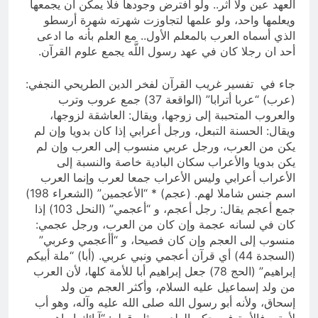
العهد عين ولا أثر.. ولو افترض وجودها فلا يمكن أن يجمعها
ويعلمها واحد، ولو علمها لتجاوزت شهرته شهرة أرسطو
الذي أسماه العرب بالمعلم الأول.. مع العلم بأنه ما ادعى
أحد ان رجلا كان في عهد رسول اللَّه يجمع علوم القرآن.
جاء في تفسير غريب القرآن لفخر الدين الطريحي النجفي:
(عرب) “عربا أترابا” (الواقعة 37) جمع عروب وترب
والعروب المتحببة إلى زوجها، ويقال: العاشقة لزوجها،
ويقال: الحسنة التبعل، ورجل أعرابي إذا كان بدويا وإن لم
يكن من العرب، ورجل عربي منسوب إلى العرب وإن لم
يكن بدويا والأعراب سكان البادية خاصة والنسبة إلى
الأعراب أعرابي وليس الأعراب جمعا لعرب وإنما العرب
اسم جنس شاملا لهم. (عجم) * “الأعجمين” (الشعراء 198)
جمع أعجم يقال: رجل أعجم، و “أعجمي” (النحل 103) إذا
كان في لسانه عجمة وإن كان من العرب، ورجل عجمي:
منسوب إلى العجم وإن كان فصيحا، و “أأعجمي وعربي”
(السجدة 44) أي قرآن أعجمي ونبي عربي. (أبا) “ملة أبيكم
إبراهيم” (الحج 78) جعل إبراهيم أبا للأمة كلها، لأن العرب
من ولد إسماعيل عليه السلام، وأكثر العجم من ولد
إسحاق، ولأنه أبو رسول الله صلى الله عليه وآله، وهو أب