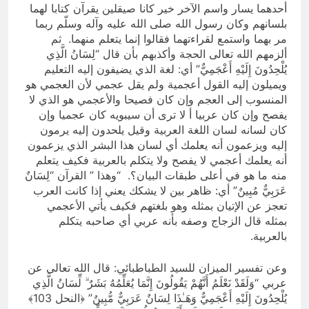
أحدهما يسار واسم الآخر خير كانا صيقلين يقرآن كتابا لهما
بلسانهم وكان رسول الله صلى الله عليه وآله وسلّم ربما
مر بهما واستمع لقراءتهما فقالوا إنما يتعلم منهما. ثم
ألزمهم الله تعالى الحجة وأكذبهم بأن قال “لِسَانُ الَّذِي
يُلْحِدُونَ إِلَيْهِ أَعْجَمِيٌّ” أي: لغة الذي يضيفون إليه التعليم
ويميلون إليه القول أعجمية ولم يقل عجمي لأن العجمي هو
المنسوب إلى العجم وإن كان فصيحا والأعجمي هو الذي لا
يفصح وإن كان عربيا أ لا ترى أن سيبويه كان عجميا وإن
كان لسانه لسان اللغة العربية وقيل يلحدون إليه يرمون
إليه ويزعمون أنه يعلمك أي لسان هذا البشر الذي يزعمون
أنه يعلمك أعجمي لا يفصح ولا يتكلم بالعربية فكيف يتعلم
منه ما هو في أعلى طبقات البيان؟. “وهذا ” القرآن “لِسَانٌ
عَرَبِيٌّ مُبِينٌ” أي: ظاهر بين لا يشكك يعني إذا كانت العرب
تعجز عن الإتيان بمثله وهو بلغتهم فكيف يأتي الأعجمي
بمثله قال الزجاج وصفه بأنه عربي أي صاحبه يتكلم
بالعربية.
وعن تفسير الميزان للسيد الطباطبائي: قال الله تعالى عن
عربي “وَلَقَدْ نَعْلَمُ أَنَّهُمْ يَقُولُونَ إِنَّمَا يُعَلِّمُهُ بَشَرٌ ۗ لِّسَانُ الَّذِي
يُلْحِدُونَ إِلَيْهِ أَعْجَمِيٌّ وَهَـٰذَا لِسَانٌ عَرَبِيٌّ مُّبِينٌ” ﴿النحل 103﴾