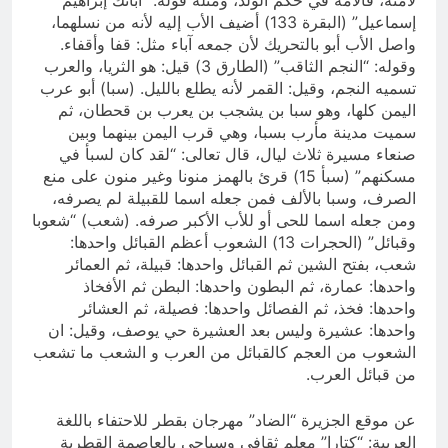
لأمته، فالأمة في حكم الولد، ومثله قوله: “آبائك إبراهيم
إسماعيل” (البقرة 133) أضيف الأب إليه لأنه من نسلهما،
واصل الأب أبو بالتحريك لأن جمعه آباء مثل: قفا وأقفاء.
وقوله: “النجم الثاقب” (الطارق 3) قيل: هو الثريا، والعرب
تسميه النجم، وقيل: القمر لأنه يطلع بالليل. (سبا) أبو عرب
اليمن كلها، وهو سبا بن يشجب بن يعرب بن قحطان، ثم
سميت مدينة مأرب بسبا، وهي قرب اليمن بينهما وبين
صنعاء مسيرة ثلاث ليال، قال تعالى: “لقد كان لسبأ في
مسكنهم” (سبأ 15) قرئ بالهمز منونا وغير منون على منع
الصرف، وسبا بالألف فمن جعله اسما للقبيلة لم يصرفه،
ومن جعله اسما للحى أو للأب الأكبر صرفه. (شعب) “شعوبا
وقبائل” (الحجرات 13) الشعوب أعظم القبائل واحدها:
شعب، بفتح الشين ثم القبائل واحدها: قبيلة، ثم العمائر
واحدها: عمارة، ثم البطون واحدها: البطن ثم الأفخاذ
واحدها: فخذ، ثم الفصائل واحدها: فصيلة، ثم العشائر
واحدها: عشيرة وليس بعد العشيرة حي يوصف، وقيل: ان
الشعوب من العجم كالقبائل من العرب و الشعب ما تشعب
من قبائل العرب.
عن موقع الجزيرة “الضاد” مهرجان بقطر للاحتفاء باللغة
العربية: “كتارا” معلم ثقافي وسياحي بالعاصمة القطرية