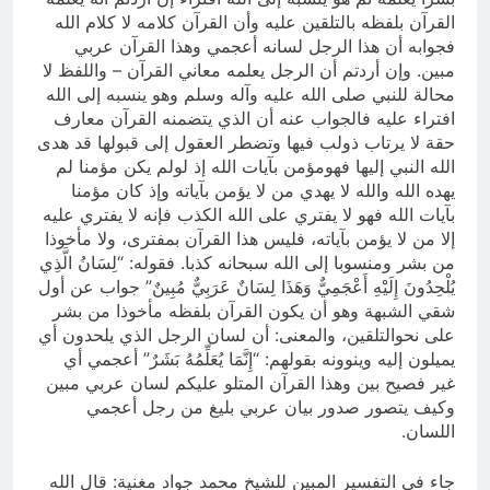
القرآن بلفظه بالتلقين عليه وأن القرآن كلامه لا كلام الله
فجوابه أن هذا الرجل لسانه أعجمي وهذا القرآن عربي
مبين. وإن أردتم أن الرجل يعلمه معاني القرآن – واللفظ لا
محالة للنبي صلى الله عليه وآله وسلم وهو ينسبه إلى الله
افتراء عليه فالجواب عنه أن الذي يتضمنه القرآن معارف
حقة لا يرتاب ذولب فيها وتضطر العقول إلى قبولها قد هدى
الله النبي إليها فهومؤمن بآيات الله إذ لولم يكن مؤمنا لم
يهده الله والله لا يهدي من لا يؤمن بآياته وإذ كان مؤمنا
بآيات الله فهو لا يفتري على الله الكذب فإنه لا يفتري عليه
إلا من لا يؤمن بآياته، فليس هذا القرآن بمفترى، ولا مأخوذا
من بشر ومنسوبا إلى الله سبحانه كذبا. فقوله: “لِسَانُ الَّذِي
يُلْحِدُونَ إِلَيْهِ أَعْجَمِيٌّ وَهَذَا لِسَانٌ عَرَبِيٌّ مُبِينٌ” جواب عن أول
شقي الشبهة وهو أن يكون القرآن بلفظه مأخوذا من بشر
على نحوالتلقين، والمعنى: أن لسان الرجل الذي يلحدون أي
يميلون إليه وينوونه بقولهم: “إِنَّمَا يُعَلِّمُهُ بَشَرٌ” أعجمي أي
غير فصيح بين وهذا القرآن المتلو عليكم لسان عربي مبين
وكيف يتصور صدور بيان عربي بليغ من رجل أعجمي
اللسان.
جاء في التفسير المبين للشيخ محمد جواد مغنية: قال الله