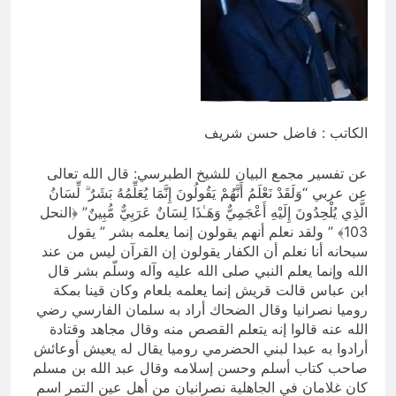
4 ساعات Ago
ازمة العلم العراقي.. ليست ازمة فقدان
الوطنية عند العراقيين.. بل (ازمة فقدان
الوطنية بالعلم نفسه) نركز على فئة
4 ساعات Ago
الأغلبية (لا ترفع العلم العراقي) وبنفس
الوقت (تغضب عندما ترى عراقي يرفع علم
اجنبي)
الكاتب : فاضل حسن شريف
عن تفسير مجمع البيان للشيخ الطبرسي: قال الله تعالى
عن عربي “وَلَقَدْ نَعْلَمُ أَنَّهُمْ يَقُولُونَ إِنَّمَا يُعَلِّمُهُ بَشَرٌ ۗ لِّسَانُ
الَّذِي يُلْحِدُونَ إِلَيْهِ أَعْجَمِيٌّ وَهَـٰذَا لِسَانٌ عَرَبِيٌّ مُّبِينٌ” ﴿النحل
103﴾ ” ولقد نعلم أنهم يقولون إنما يعلمه بشر ” يقول
سبحانه أنا نعلم أن الكفار يقولون إن القرآن ليس من عند
الله وإنما يعلم النبي صلى الله عليه وآله وسلّم بشر قال
ابن عباس قالت قريش إنما يعلمه بلعام وكان قينا بمكة
روميا نصرانيا وقال الضحاك أراد به سلمان الفارسي رضي
الله عنه قالوا إنه يتعلم القصص منه وقال مجاهد وقتادة
أرادوا به عبدا لبني الحضرمي روميا يقال له يعيش أوعائش
صاحب كتاب أسلم وحسن إسلامه وقال عبد الله بن مسلم
كان غلامان في الجاهلية نصرانيان من أهل عين التمر اسم