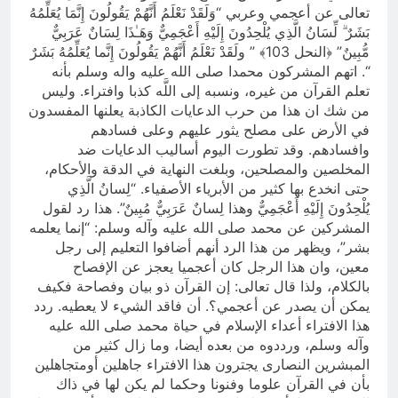
تعالى عن أعجمي وعربي “وَلَقَدْ نَعْلَمُ أَنَّهُمْ يَقُولُونَ إِنَّمَا يُعَلِّمُهُ
بَشَرٌ ۗ لِّسَانُ الَّذِي يُلْحِدُونَ إِلَيْهِ أَعْجَمِيٌّ وَهَـٰذَا لِسَانٌ عَرَبِيٌّ
مُّبِينٌ” ﴿النحل 103﴾ ” ولَقَدْ نَعْلَمُ أَنَّهُمْ يَقُولُونَ إِنَّما يُعَلِّمُهُ بَشَرٌ
“. اتهم المشركون محمدا صلى الله عليه واله وسلم بأنه
تعلم القرآن من غيره، ونسبه إلى اللَّه كذبا وافتراء. وليس
من شك ان هذا من حرب الدعايات الكاذبة يعلنها المفسدون
في الأرض على مصلح يثور عليهم وعلى فسادهم
وافسادهم. وقد تطورت اليوم أساليب الدعايات ضد
المخلصين والمصلحين، وبلغت النهاية في الدقة والأحكام،
حتى انخدع بها كثير من الأبرياء الأصفياء. “لِسانُ الَّذِي
يُلْحِدُونَ إِلَيْهِ أَعْجَمِيٌّ وهذا لِسانٌ عَرَبِيٌّ مُبِينٌ”. هذا رد لقول
المشركين عن محمد صلى الله عليه وآله وسلم: “إنما يعلمه
بشر”، ويظهر من هذا الرد أنهم أضافوا التعليم إلى رجل
معين، وان هذا الرجل كان أعجميا يعجز عن الإفصاح
بالكلام، ولذا قال تعالى: إن القرآن ذو بيان وفصاحة فكيف
يمكن أن يصدر عن أعجمي؟. أن فاقد الشيء لا يعطيه. ردد
هذا الافتراء أعداء الإسلام في حياة محمد صلى الله عليه
وآله وسلم، ورددوه من بعده أيضا، وما زال كثير من
المبشرين النصارى يجترون هذا الافتراء جاهلين أومتجاهلين
بأن في القرآن علوما وفنونا وحكما لم يكن لها في ذاك