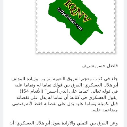
من الجولاني (ح 4) (وليأخذوا حذرهم
وأسلحتهم ود الذين كفروا لو تغفلون عن
13 ساعة Ago
أسلحتكم وأمتعتكم)
مقترح داعية الميدان للتعريف بتعاليم
وأحكام الشرائع والأديان
13 ساعة Ago
فاضل حسن شريف
جاء في کتاب معجم الفروق اللغوية بترتيب وزيادة للمؤلف
أبو هلال العسكري: الفرق بين قولك تماما له وتماما عليه
في قوله تعالى “تماما على الذي أحسن” (الأنعام 154)
يقول العسكري في كتابه: أن تماما له يدل على نقصانه
قبل تكميله وتماما عليه يدل على نقصانه فقط لأنه يقتضي
مضاعفة عليه.
وعن الفرق بين التمني والارادة يقول أبو هلال العسكري: أن