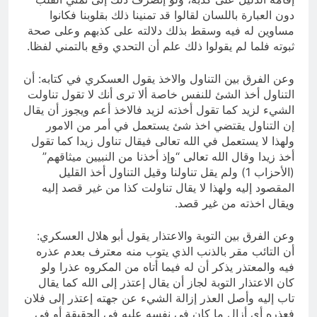
دون العبارة باللسان لقالوا قد تمنينا ذلك بقلوبنا فكانوا
مساوين له فيه وسقط بذلك دلالته على كذبهم وعلى صحة
ثبوته فلما لم يقولوا ذلك علم أن التحدي وقع بالتمني لفظا.
وعن الفرق بين التناول والاخذ يقول العسكري في كتابه: أن
التناول أخذ الشئ للنفس خاصة ألا ترى أنك لا تقول تناولت
الشيء لزيد كما تقول أخذته لزيد فالاخذ أعم ويجوز أن يقال
إن التناول يقتضي اخذ شئ يستعمل في أمر من الامور
ولهذا لا يستعمل في الله تعالى فيقال تناول زيدا كما تقول
أخذ زيدا وقال الله تعالى “وإذ أخذنا من النبيين ميثاقهم”
(الأحزاب 1) ولم يقل تناولنا وقيل التناول أخذ القليل
المقصود إليه ولهذا لا يقال تناولت كذا من غير قصد إليه
ويقال اخذته من غير قصد.
وعن الفرق بين التوبة والاعتذار يقول أبو هلال العسكري:
أن التائب مقر بالذنب الذي يتوب منه معترف بعدم عذره
فيه والمعتذر يذكر أن له فيما أتاه من المكروه عذرا ولو
كان الاعتذار التوبة لجاز أن يقال إعتذر إلى الله كما يقال
تاب إليه وأصل العذر إزالة الشيء عن جهته إعتذر إلى فلان
فعذره أي أزال ما كان في نفسه عليه في الحقيقة أو في