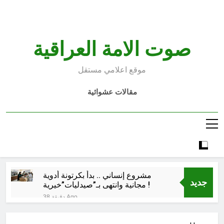
Ski
t
conten
صوت الامة العراقية
موقع اعلامي مستقل
مقالات عشوائية
مشروع إنساني .. بدأ بكرتونة أدوية
جديد
مجانية وانتهى بـ”صيدليات”خيرية !
38 دقيقة Ago
اتفاق مكة.. لحظة إعادة تشكيل
للتوازنات الإقليمية