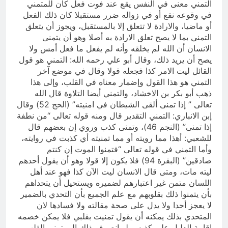
التمني معنى في النفس يقع عند فوت فعل كان للمتمني
في وقوعه نفع أو في زواله ضرر مستقبلا كان ذلك الفعل
أو ماضيا، والارادة لا تتعلق إلا بالمستقبل، ويجوز أن يتعلق
التمني بما لا يصح تعلق الارادة به أصلا وهو أن يتمنى
الانسان أن الله لم يخلقه وأنه لم يفعل ما فعل أمس ولا
يصح أن يريد ذلك، وقال أبو علي رحمه الله: التمني هو قول
القائل ليت الامر كذا فجعله قولا وقال في موضع آخر
التمني هو هذا القول وإضمار معناه في القلب، وإلى هذا
ذهب أبو بكر بن الاخشاد، والتمني أيضا التلاوة قال الله
تعالى ” إذا تمنى ألقى الشيطان في امنيته” (الحج 52) وقال
إبن الانباري: التمني التقدير قال ومنه قوله تعالى “من نطفة
إذا تمنى” (النجم 46)، وتمنى كذب وروي إن بعضهم قال
للشعبي: أهذا مما رويته أو مما تمنيته أي كذبت في روايته،
وأما التمني في قوله تعالى “فتمنوا الموت إن كنتم
صادقين” (البقرة 94) فلا يكون إلا قولا وهو أن يقول أحدهم
ليته مات، ومتى قال الانسان ليت الآن كذا فهو عند أهل
اللسان متمن غير اعتبارهم لضميره ويستحيل أن يتحداهم
بأن يتمنوا ذلك بقلوبهم مع علم الجميع بأن التحدي بالضمير
لا يعجز أحدا ولا يدل على صحة مقالته ولا فسادها لان
المتحدي بذلك يمكنه أن يقول تمنيت بقلبي فلا يمكن خصمه
إقامة الدليل على كذبه، ولو إنصرف ذلك إلى تمني القلب