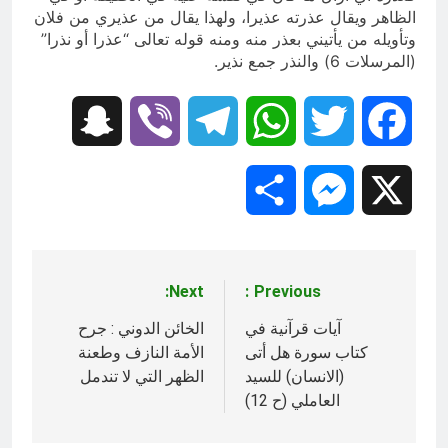
الظاهر ويقال عذرته عذيرا، ولهذا يقال من عذيري من فلان
وتأويله من يأتيني بعذر منه ومنه قوله تعالى “عذرا أو نذرا”
(المرسلات 6) والنذر جمع نذير.
Snapchat
Viber
Telegram
WhatsApp
Twitter
Facebook
Share
Messenger
X
Next:
Previous:
تصفّح
المقالات
آيات قرآنية في
الخائن الدوني : جرح
كتاب سورة هل أتى
الأمة النازف وطعنة
(الانسان) للسيد
الظهر التي لا تندمل
العاملي (ح 12)‎