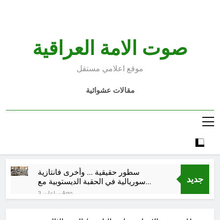
Ski
t
conten
صوت الامة العراقية
موقع اعلامي مستقل
مقالات عشوائية
سطور حقيقية … وأخرى فانتازية
جديد
سوريالية في الحقبة الديستوبية مع
مؤسساتنا الصحية !!
3 ساعات Ago
كتب ثقافية جديدة …دَردَشَاتٌ
ومُشَاكَسَاتٌ صُحَفيةٌ في مقهى