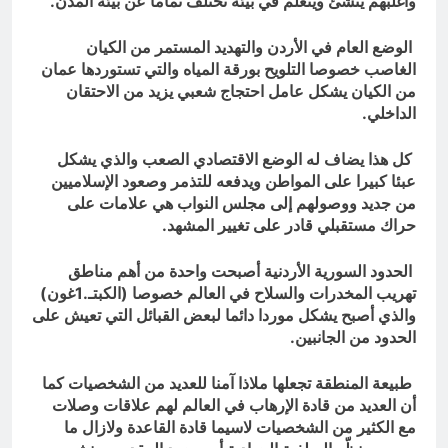
وأغلبهم ينشئ ويتعلم في بيئة تختلف تماما عن بيئة المدن.
الوضع العام في الأردن والتهديد المستمر من الكيان
الغاصب خصوصا التلويح بورقة المياه والتي تستوردها عمان
من الكيان يشكل عامل احتجاج شعبي يزيد من الاحتقان
الداخلي.
كل هذا يضاف له الوضع الاقتصادي الصعب والذي يشكل
عبئا كبيرا على المواطن ويدفعه للتذمر وصعود الإسلاميين
من جديد ووصولهم إلى مجلس النواب هي علامات على
حراك مستقبلي قادر على تغيير المشهد.
الحدود السورية الأردنية أصبحت واحدة من أهم مناطق
تهريب المخدرات والسلاح في العالم خصوصا (الكبتـ.1غون)
والذي أصبح يشكل موردا دائما لبعض القبائل التي تعيش على
الحدود من الجانبين.
طبيعة المنطقة تجعلها ملاذا آمنا للعديد من الشخصيات كما
أن العديد من قادة الإرهاب في العالم لهم علاقات وصلات
مع الكثير من الشخصيات لاسيما قادة القاعدة ولازال ما