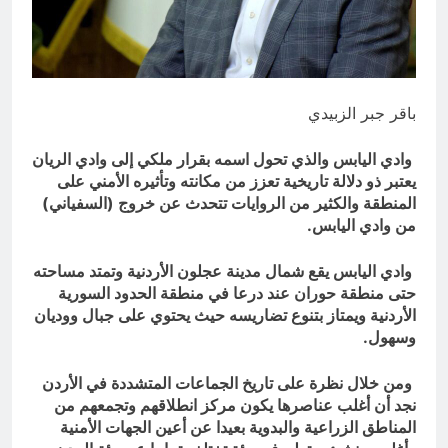
؟
14 ساعة Ago
الظلم والظلام والمادة المظلمة
14 ساعة Ago
باقر جبر الزبيدي
وادي اليابس والذي تحول اسمه بقرار ملكي إلى وادي الريان
يعتبر ذو دلالة تاريخية تعزز من مكانته وتأثيره الأمني على
المنطقة والكثير من الروايات تتحدث عن خروج (السفياني)
من وادي اليابس.
وادي اليابس يقع شمال مدينة عجلون الأردنية وتمتد مساحته
حتى منطقة حوران عند درعا في منطقة الحدود السورية
الأردنية ويمتاز بتنوع تضاريسه حيث يحتوي على جبال ووديان
وسهول.
ومن خلال نظرة على تاريخ الجماعات المتشددة في الأردن
نجد أن أغلب عناصرها يكون مركز انطلاقهم وتجمعهم من
المناطق الزراعية والبدوية بعيدا عن أعين الجهات الأمنية