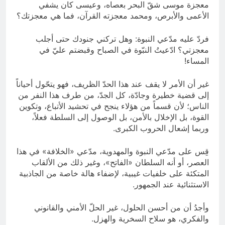
معجزة موسى شقّ البحر بعصاه، وعيسى كان يشفي
الأعمى والأبرص، ومحمد معجزته القرآن، فما هي معجزتك؟
فردّ عليه مدّعي النبوة: وهل تركني جنودك حتى أجلب
معجزتي؟ ادّعيتُ النبّوة في الصباح وقبضتم عليّ في
المساء!
غير أن الأمر لا يقف عند هذا الحدّ الظريف، فهو يتحّول أحياناً
إلى قضية خطيرة وجادّة، كل الجدّ، من طرف هذا النفر من
الناس؛ لأن قسماً من هؤلاء ينجح في تحشيد الأتباع، وتكوين
القوة، بل الإخلال بالأمن، بل الوصول إلى السلطة فعلاً،
وربما إشعال الحروب الكبرى.
قِس على مدّعي النبوة والمهدوية، مدّعي «الخلافة» في هذا
العصر، أو أنه السلطان «الفاتح»، وغير ذلك من الألقاب
المتكئة على خلفيات غيبية، لإضفاء هالة خاصة من الجاذبية
الاستثنائية عند الجمهور.
وأجدُ أن من أحسن الحلول، غير الحلّ الأمني والقانوني
والفكري، هو سلاح السخرية والهزل.