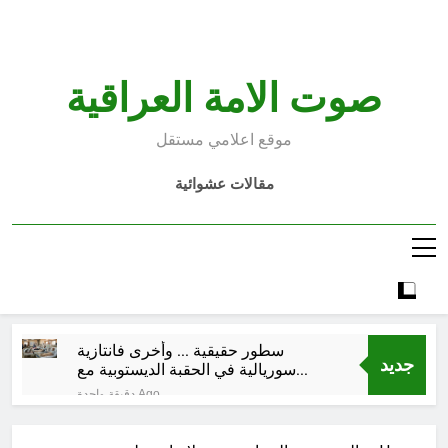
Ski
t
conten
صوت الامة العراقية
موقع اعلامي مستقل
مقالات عشوائية
سطور حقيقية … وأخرى فانتازية
جديد
سوريالية في الحقبة الديستوبية مع
مؤسساتنا الصحية !!
دقيقة واحدة Ago
كتب ثقافية جديدة …دَردَشَاتٌ
ومُشَاكَسَاتٌ صُحَفيةٌ في مقهى