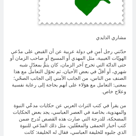
؟
11 ساعة Ago
الظلم والظلام والمادة المظلمة
11 ساعة Ago
مشاري الذايدي
حدّثني رجل أمنٍ في دولة عربية عن أن القبض على مدّعي
الهويّات الغيبية، مثل المهدي أو المسيح أو صاحب الزمان أو
حتى الدابّة التي تخرج آخر الزمان، كان يتمُّ بمعدّلٍ شبه
شهري، أو أقلّ في بعض الأحيان، ثم تحوّل التعامل مع هذا
الصنف من الناس، من الجانب الأمني إلى الجانب الصحّي؛
بمعنى: التعامل مع هؤلاء على أنهم بحاجة إلى رعاية نفسية
وعلاج خاص.
من يقرأ في كتب التراث العربي عن حكايات مدعّي النبوة
والمهدوية، بخاصة في العصر العباسي، يجد بعض الحكايات
المضحكة، للدرجة التي صارت هذه القصص تُدرج ضمن
كتب أخبار الحمقى والمغفّلين، مثل ذلك المدّعي للنبوة
الذي جلبوه للخليفة العباسي، فقال له الخليفة: كانت