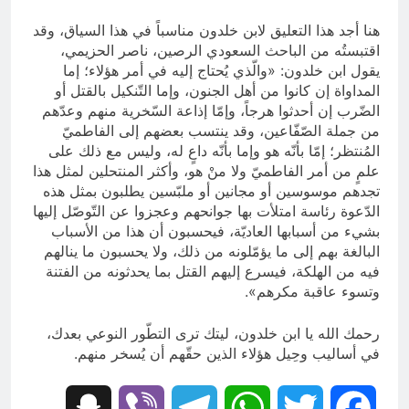
هنا أجد هذا التعليق لابن خلدون مناسباً في هذا السياق، وقد
اقتبستُه من الباحث السعودي الرصين، ناصر الحزيمي،
يقول ابن خلدون: «والّذي يُحتاج إليه في أمر هؤلاء؛ إما
المداواة إن كانوا من أهل الجنون، وإما التّنكيل بالقتل أو
الضّرب إن أحدثوا هرجاً، وإمّا إذاعة السّخرية منهم وعدّهم
من جملة الصّفّاعين، وقد ينتسب بعضهم إلى الفاطميّ
المُنتظر؛ إمّا بأنّه هو وإما بأنّه داعٍ له، وليس مع ذلك على
علمٍ من أمر الفاطميّ ولا منْ هو، وأكثر المنتحلين لمثل هذا
تجدهم موسوسين أو مجانين أو ملبّسين يطلبون بمثل هذه
الدّعوة رئاسة امتلأت بها جوانحهم وعجزوا عن التّوصّل إليها
بشيء من أسبابها العاديّة، فيحسبون أن هذا من الأسباب
البالغة بهم إلى ما يؤمّلونه من ذلك، ولا يحسبون ما ينالهم
فيه من الهلكة، فيسرع إليهم القتل بما يحدثونه من الفتنة
وتسوء عاقبة مكرهم».
رحمك الله يا ابن خلدون، ليتك ترى التطّور النوعي بعدك،
في أساليب وحِيل هؤلاء الذين حقّهم أن يُسخر منهم.
Snapchat
Viber
Telegram
WhatsApp
Twitter
Facebook