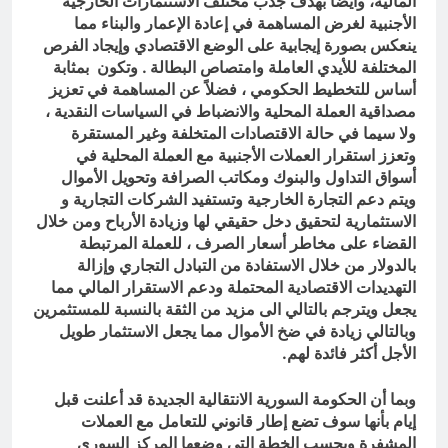
المالية، وأيضاً بهدف جذب مختلف الاستثمارات الخارجية
الأجنبية لغرض المساهمة في إعادة الإعمار والبناء مما
ينعكس بصورة إيجابية على الوضع الاقتصادي وإيجاد الفرص
المختلفة للأيدي العاملة وامتصاص البطالة . وتكون بمثابة
أساس للتخطيط الحكومي ، فضلاً عن المساهمة في تعزيز
مصداقية العملة المحلية والانضباط في السياسات النقدية ،
ولا سيما في حالة الاقتصادات المتخلفة وغير المستقرة
وتعزز استقرار العملات الأجنبية مع العملة المحلية في
أسواق التداول والبنوك ومكاتب الصرافة وتحويل الأموال
ويتم دعم التجارة الخارجية وتستفيد الشركات التجارية و
الاستثمارية لتحقيق دخل حقيقي لها وزيادة الأرباح ومن خلال
القضاء على مخاطر أسعار الصرف ، للعملة المرتبطة
بالدولار من خلال الاستفادة من التبادل التجاري وإزالة
التهديدات الاقتصادية المحتملة ودعم الاستقرار المالي مما
يجعل ويترجم بالتالي الى مزيد من الثقة بالنسبة للمستثمرين
وبالتالي زيادة في ضخ الأموال مما يجعل الاستثمار طويل
الأجل أكثر فائدة لهم.
وبما أن الحكومة السورية الانتقالية الجديدة قد أعلنت قبل
إيام بأنها سوف تضع إطار قانوني للتعامل مع العملات
المشفرة وبحسب الخطة التي وضعها المركز السوري