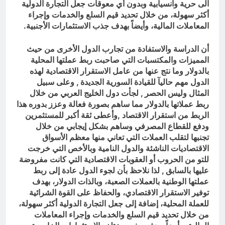
الى حرية وانسيابية وبدون أي معوقات جعل التجارة الدولية
أكثر سهولة، من خلال تحديد قيم السلع والخدمات وإجراء
المعاملات المالية، وأيضاً بهدف جذب الاستثمارات الأجنبية.
أن الدراسة والاستفادة من تجارب الدول الأخرى من حيث
المميزات والمكتسبات التي صاحبت ربط عملتها المحلية
بالدولار وما نتج عنها من عامل الاستقرار الاقتصادية لهذه
الدول مهم حاليآ للقيادة السورية الجديدة , وعلى سبيل
المثال وليس الحصر , لجأت دول الخليج العربي من خلال
ربط عملاتها بالدولار مما ساهم بصورة فعالة وعزز بدوره هذا
الربط من استقرار الاقتصاد ,وأعطى ثقة أكبر للمستثمرين
ودفع للقطاع المصرفي وساهم بشكل إيجابي من خلال
تجنبها لتقلب العملات التي تعاني منها معظم الأسواق
الاقتصاديات الناشئة والدول النامية وبالأخص التي خرجت
للتو من الحروب أو العقوبات الاقتصادية التي كانت مفروضة
عليها بالسابق , لذا نلاحظ بأن لجوء الدول عادة إلى ربط
عملتها الوطنية بالعملات الصعبة، وبالذات الدولار، بهدف
توفير الاستقرار الاقتصادي، والحفاظ على القوة الشرائية
للعملة المحلية، إضافة إلى جعل التجارة الدولية أكثر سهولة،
من خلال تحديد قيم السلع والخدمات وإجراء المعاملات