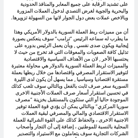
على تشديد الرقابة على جميع المعابر والمنافذ الحدودية
والبحرية والجوية لغرض التصدي لدخول العملات المزورة
وبالاخص عملات بعض دول الجوار لانها من السهولة تزويرها.
أن من مميزات ربط العملة السورية بالدولار الأمريكي وهذا
ما يطرب له سماعه الرئيس “ترامب” سوف ينعكس بصورة
إيجابية ويكون صدى نفسي , وبأن يعمل الرئيس بدوره على
تذليل كافة الصعوبات والمعوقات التي قد تخرج من حيث لا
يحتسبها الأخر , لان من الأهداف السياسية والاقتصادية
والمميزات لربط العملة السورية بالدولار هي محاولة معتبرة
لتوفير الاستقرار المصرفي واقتصادها من خلال ربطها بعملة
مستقرة اقتصاديا وسياسيا , مما يسهل أن يكون لدى الليرة
السورية سعر صرف ثابت بالفعل وبالتالي سوف تلعب كذلك
في تحسين استقرار أسعار صرف العملات الأجنبية الاخرى
الموجودة حاليا أو التي ستكون بالمستقبل بخزينة “مصرف
سوريا المركزي” وبالتالي يمكن أن يؤدي قوة العملة توفير
الاستقرار الاقتصادي والمالي والمصرفي لبقية العملات
الاجنبية الاخرى ، والحفاظ كذلك على القوة الشرائية للعملة
المحلية بالنسبة للموطنين ، إضافة إلى أن التجار وأصحاب
الشركات التجارية سوف يتعاملون مع الاستيراد والتصدير