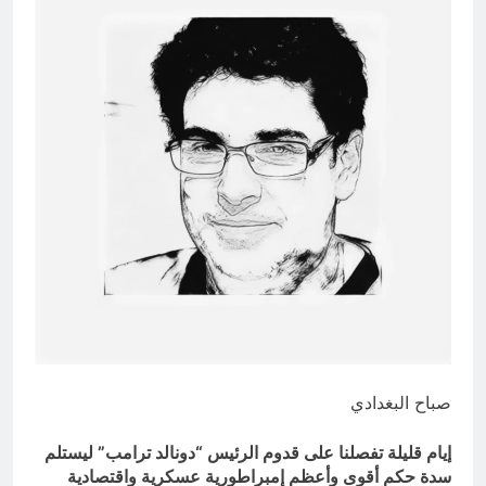
الطائفية الناعمة… حين ترتدي
الكراهية ثياب الثقافة
5 ساعات Ago
صباح البغدادي
إيام قليلة تفصلنا على قدوم الرئيس “دونالد ترامب” ليستلم
سدة حكم أقوى وأعظم إمبراطورية عسكرية واقتصادية