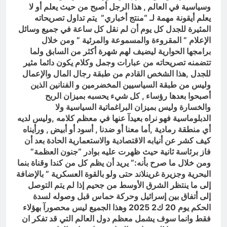
وسياسية في العالم , هذا الرجل أصبح من حيث يعلم أو لا
يعلم أيقونة مهمة لـ “منتج أخباري” يتم تداول تصريحاته
المثيرة للجدل كل يوم أن لم نقل كل ساعة في جميع وسائل
الإعلام ” المقروءة والمسموعة والمرئية ” ومن خلال
برامجها الحوارية ليضيف لهم شهرة أكثر من السابق ولما
تتضمنه تصريحاته من عبارات وجمل وكلام يكون دائما مثير
للجدل ,هذا الشخص القادم من طبقة رجال المال والإعمال
وليس من طبقة السياسيين المخضرمين و الفنانين الذين
أصبحوا بعدها رؤساء , كل شيء يحسبه بميزان الربح
والخسارة وليس بميزان البراغماتية السياسية ولا
الدبلوماسية فهو نراه بعيدآ عنها في معظم كلامه ,وليس لديه
أي منطقة رمادية ,أما معنا أو ضدنا , أسود أو أبيض , ورأيناه
كيف كشر عن أنيابه الاقتصادية والاستعمارية الحادة بعد أن
فاز برئاسة ثانية حيث ظهرت عليه بوادر “جنون العظمة”
ومن خلال ما صرح بأنه:” يريد أن يظم كل من كندا وقناة بنما
البحرية وجزيرة غرينلاند حتى ولو بالقوة العسكرية ” بالإضافة
إلى ما ينتظر الشرق الأوسط من جحيم إذا لم يتم التوصل
إلى أتفاق بين إسرائيل وحركة حماس قبل وصوله لسدة
الحكم يوم 20 ك2 2025 وهذا الجميع ليس محصورآ بهؤلاء
فقط وانما سوف يشمل معظم دول العالم التي قد تفكر ان