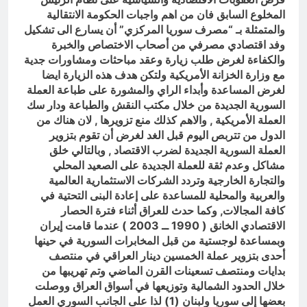
المخلوع السابق فان من اهم واجبات الحكومة الانتقالية
والمتمثلة بـ “مصرف سوريا المركزي” أن يسارع الى تشكيل
وفد اقتصادي مصرفي من أصحاب الاختصاص والخبرة
والكفاءة لغرض طلب زيارة وعقد مباحثات ومشاورات جدية
مع وزارة الخزانة الأمريكية ولتكن هدف هذه الزيارة ايضا
لغرض المساعدة وأبداء الراي والمشورة على طباعة العملة
السورية الجديدة من خلال مكتب النقش والطباعة ودار سك
العملة الأمريكية , والاهم كذلك منع تزويرها , لان هناك من
الدول من تتربص اليوم قبل الغد لغرض أن تقوم بتزوير
العملة السورية الجديدة لضرب الاقتصاد , وبالتالي خلق
مشاكل وعدم ثقة للعملة الجديدة على الصعيد المحلي
والتجارة الخارجية وتردد الشركات الاستثمارية العالمية
والعربية والمحلية للمساعدة على إعادة البنى التحتية في
كافة المجالات, وكما حدث للعراق أثناء فترة الحصار
الاقتصادي الخانق ( 1990 ــ 2003 ) عندما قامت إيران
وبمساعدة لوجستية من قبل المخابرات السورية في حينها
أحدى بتزوير عملة الخمسين دينار العراقي في منتصف
بدايات ومنتصف تسعينات القرن الماضي وتم تهريبها من
خلال الحدود الشمالية وتوزيعها في أسواق العراق ووصلت
بعضها إلى سوريا ولبنان (1) لذا على الجانب السوري العمل