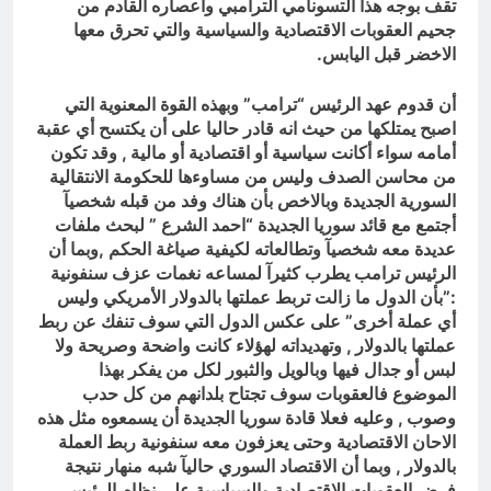
تقف بوجه هذا التسونامي الترامبي واعصاره القادم من
جحيم العقوبات الاقتصادية والسياسية والتي تحرق معها
الاخضر قبل اليابس.
أن قدوم عهد الرئيس “ترامب” وبهذه القوة المعنوية التي
اصبح يمتلكها من حيث انه قادر حاليا على أن يكتسح أي عقبة
أمامه سواء أكانت سياسية أو اقتصادية أو مالية , وقد تكون
من محاسن الصدف وليس من مساوءها للحكومة الانتقالية
السورية الجديدة وبالاخص بأن هناك وفد من قبله شخصيآ
أجتمع مع قائد سوريا الجديدة “احمد الشرع ” لبحث ملفات
عديدة معه شخصيآ وتطالعاته لكيفية صياغة الحكم ,وبما أن
الرئيس ترامب يطرب كثيرآ لمساعه نغمات عزف سنفونية
:”بأن الدول ما زالت تربط عملتها بالدولار الأمريكي وليس
أي عملة أخرى” على عكس الدول التي سوف تنفك عن ربط
عملتها بالدولار , وتهديداته لهؤلاء كانت واضحة وصريحة ولا
لبس أو جدال فيها وبالويل والثبور لكل من يفكر بهذا
الموضوع فالعقوبات سوف تجتاح بلدانهم من كل حدب
وصوب , وعليه فعلا قادة سوريا الجديدة أن يسمعوه مثل هذه
الاحان الاقتصادية وحتى يعزفون معه سنفونية ربط العملة
بالدولار , وبما أن الاقتصاد السوري حاليآ شبه منهار نتيجة
فرض العقوبات الاقتصادية والسياسية على نظام الرئيس