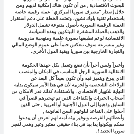
للبحوث الاقتصادية , من أن تكون هناك إمكانية لديهم ومن
خلال إصدار “مصرف سوريا المركزي” عملة رقمية خاصة
باستخدام تقنية بلوك تشين، وتعتمد الخطة على دعم استقرار
العملة الرقمية السورية بأصول متنوعة تشمل الدولار
والذهب بالعملة المشفرة البيتكوين وهذه السياسة
الاقتصادية لو تم تطبيقها بصورة علمية ومنهجية مدروسة
وغير متسرعة سوف تنعكس حتمآ على عموم الوضع المالي
والتجارة الخارجية بين سوريا وبقية الدول الأخرى.
وأخيرآ وليس أخرآ بأن تضع وتعمل بكل جهدها الحكومة
الانتقالية السورية الرجل المناسب في المكان والمنصب
الذي يبرع ويتميز فيه وأن تكون بعيدآ كل البعد عن
الولاءات الشخصية والحزبية لأن في هذا الأمر سيكون بداية
النهاية للانهيار الاقتصادي , والاستفادة كذلك قدر الامكان من
أصحاب الخبرات والكفاءات الذين تم تهجيرهم قصرآ في
السابق وذهبوا إلى الدول الأجنبية أو العربية , حتى الذين
أحيلوا على التقاعد لبلوغهم السن القانونية ,
وأعطائهم الفرصة وتوفير بيئة آمنة لهم لغرض أن يبدعوا
معكم ويكونوا يدا بيد في بناء حقيقي معتبر وغير وهمي لفجر
سوريا الجديد !.