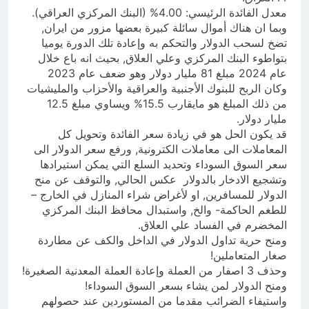
معدل الفائدة الرئيسي: 4.00% (البنك المركزي العراقي).
وبما ان هناك أموال سائلة كبيرة بعضها مزور من ايران,
تضخ لسحب الدولار والتحكم به وإعادة تلك الدورة يوميا
بتواطوء البنك المركزي وعلي العلاق, بحيث انه باع خلال
عام 2024 مبلغ 81 مليار دولار وهو ضعف عام 2023
وكان الربح للبنوك الأجنبية والعراقية والأحزاب والمليشيات
من ذلك المبلغ هو مايقارب 15.5% ويساوي مبلغ 12.5
مليار دولار.
قد يكون الحل هو في زيادة سعر الفائدة وتحويل كل
المعاملات الى معاملات الكترونية, ورفع سعر الدولار الى
سعر السوق السوداء وتحديد السلع التي يمكن استيرادها
وتشجيع الادخار بالدولار عكس الحالي, والتوقف عن منح
الدولار للمسافرين, او لأغراض شراء المنازل في الخارج –
للطغم الحاكمة- والخ, واستبدال محافظ البنك المركزي
المخضرم في الفساد علي العلاق.
ومنح حرية تداول الدولار في الداخل والكف عن مطاردة
صغار المتعاملين!
وحذف 3 اصفار من العملة وإعادة العملة المعدنية الصغيرة!
ومنح الدولار لمن يشاء بسعر السوق السوداء!
واستيفاء الضرائب مقدما من المستوردين عند حصولهم