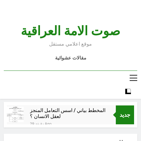
Ski
t
conten
صوت الامة العراقية
موقع اعلامي مستقل
مقالات عشوائية
المخطط بياني / اسس التعامل المنجز
جديد
لعقل الانسان ؟
29 دقيقة Ago
عْاشُورْاءُالسَّنَةُ الثَّالِثةَ عشَرَة(٢٢)
[إِنتفاضةُ صفَر…تمرُّدٌ حُسَينيٌّ][ب]