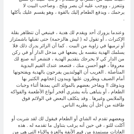
وتتعزز ، ووجب عليه أن يصر ويلح . وصاحب البيت لا
يرحمك ، ويدفع الطعام إليك بالقوة ، وهو يقسم عليك بأكلها
.
وعندما يزورك أحد ويقدم لك هدية ، فينبغي أن تتظاهر بقلة
الإكتراث ، أو تقول له ( ليش هالزحمة) حتى تقبلها باشمئزاز
أو ترميها في زاوية من البيت . كما أن الزائر يدرك ذلك فلا
يسلمك الهدية بنفسه بل يضعها في مدخل الدار أو في ركن
من الدار كي لا يحرجك بتقديم الهدية ، فتشعر أنه صنع لك
معروفاً ، فهو أحسن منك ، فتصعد عندك القيم البدوية
المتأصلة . الغريب أن الهولنديين يفرحون بالهدية ويفتحونها
أمام الضيف ويطرون عليها ويبدون إعجابهم الكثير بها
وبذوقك !! ويفاخر بعضهم بالموائد التي يمدها أثناء وجبات
الطعام ، أو يتباهى بأنه يشتري أفخر أنواع الأطعمة والفواكه
والملابس وغيرها . وقد يتكلف البعض في الولائم فوق
طاقته من أجل أن يطريه الناس.
وبعضهم تقدم له الشاي أو الطعام فيقول لك لقد شربت أو
أكلت للتو ، في حين أنه يرغب بتناول ما تقدمه له . هذه
العادات مستمدة من قيم الأنفة والعزة والإباء التي هي من