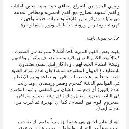
وتعاني المدن من الصراع الثقافي حيث بقيت بعض العادات
والقيم البدوية تتصارع مع القيم الحضرية ومظاهر المدنية
من بنايات ودوائر ودور فارهة وسيارات حديثة وأجهزة
كهربائية ومدارس وروضات أطفال ودور سينما وغيرها.
عادات بدوية باقية
بقيت بعض القيم البدوية تأخذ أشكالاً متنوعة في السلوك ،
فمثلاً نجد الكرم البدوي بالإهتمام بالضيوف وإكرام وفادتهم
وتهيئة الطعام الجيد لهم . وإذا كان أهل المدن يفتقدون
للمضايف ( الديوان المفتوحة سابقاً) فإن عادة إكرام الضيف
بقيت جزءاً من شخصية العراقي . وتتصاعد وتيرة الإطعام
في المواسم الدينية كمحرم وصفر ورمضان . وما زالت
عادة (الوير) أي دفع ثمن الشاي في المقهى أو ثمن التذكرة
في الباص وغيرها. (نقول ذلك وفي ذهننا صورة العراقي
المحروم اليوم من الطعام . كما أن الهجرة قد غيرت من
عاداتنا أيضاً).
وهناك عادة أخرى هي عندما تزور بيتاً وقدم لك صاحب
البيت شيئاً من الشراب والطعام ، وجب عليك أن تتمنع