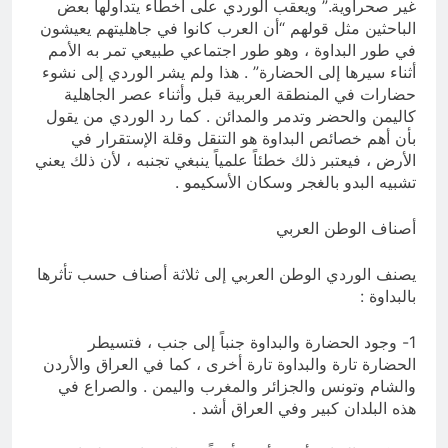
غير صحراوية.” ويعقب الوردي على أخطاء يتداولها بعض
الباحثين مثل قولهم “أن العرب كانوا في جاهليتهم يعيشون
في طور البداوة ، وهو طور اجتماعي طبيعي تمر به الأمم
أثناء سيرها إلى الحضارة” . هذا ولم يشر الوردي إلى نشوء
حضارات في المنطقة العربية قبل وأثناء عصر الجاهلية
كاليمن والحضر وتدمر والمدائن . كما رد الوردي من يقول
بأن أهم خصائص البداوة هو التنقل وقلة الإستقرار في
الأرض ، فيعتبر ذلك خطئاً علمياً ينبغي تجنبه ، لأن ذلك يعني
تشبيه البدو بالغجر وسكان الأسكيمو .
أصناف الوطن العربي
يصنف الوردي الوطن العربي إلى ثلاثة أصناف حسب تأثرها
بالبداوة :
1- وجود الحضارة والبداوة جنباً إلى جنب ، فتسيطر
الحضارة تارة والبداوة تارة أخرى ، كما في العراق والأردن
والشام وتونس والجزائر والمغرب واليمن . والصراع في
هذه البلدان كبير وفي العراق أشد .