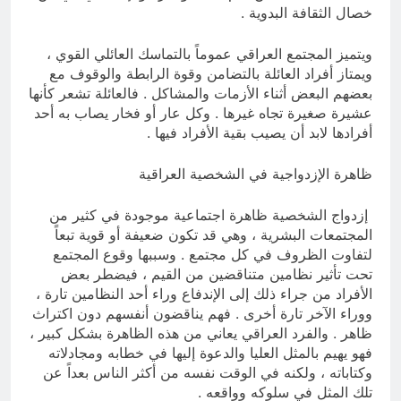
خصال الثقافة البدوية .
ويتميز المجتمع العراقي عموماً بالتماسك العائلي القوي ،
ويمتاز أفراد العائلة بالتضامن وقوة الرابطة والوقوف مع
بعضهم البعض أثناء الأزمات والمشاكل . فالعائلة تشعر كأنها
عشيرة صغيرة تجاه غيرها . وكل عار أو فخار يصاب به أحد
أفرادها لابد أن يصيب بقية الأفراد فيها .
ظاهرة الإزدواجية في الشخصية العراقية
إزدواج الشخصية ظاهرة اجتماعية موجودة في كثير من
المجتمعات البشرية ، وهي قد تكون ضعيفة أو قوية تبعاً
لتفاوت الظروف في كل مجتمع . وسببها وقوع المجتمع
تحت تأثير نظامين متناقضين من القيم ، فيضطر بعض
الأفراد من جراء ذلك إلى الإندفاع وراء أحد النظامين تارة ،
ووراء الآخر تارة أخرى . فهم يناقضون أنفسهم دون اكتراث
ظاهر . والفرد العراقي يعاني من هذه الظاهرة بشكل كبير ،
فهو يهيم بالمثل العليا والدعوة إليها في خطابه ومجادلاته
وكتاباته ، ولكنه في الوقت نفسه من أكثر الناس بعداً عن
تلك المثل في سلوكه وواقعه .