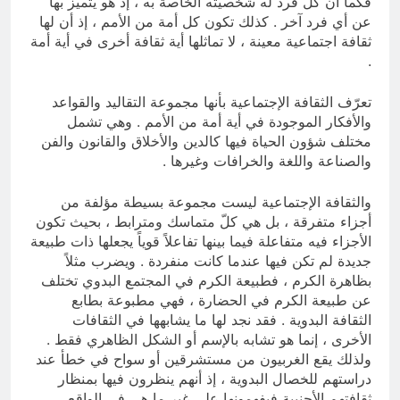
فكما أن كل فرد له شخصيته الخاصة به ، إذ هو يتميز بها
عن أي فرد آخر . كذلك تكون كل أمة من الأمم ، إذ أن لها
ثقافة اجتماعية معينة ، لا تماثلها أية ثقافة أخرى في أية أمة
.
تعرّف الثقافة الإجتماعية بأنها مجموعة التقاليد والقواعد
والأفكار الموجودة في أية أمة من الأمم . وهي تشمل
مختلف شؤون الحياة فيها كالدين والأخلاق والقانون والفن
والصناعة واللغة والخرافات وغيرها .
والثقافة الإجتماعية ليست مجموعة بسيطة مؤلفة من
أجزاء متفرقة ، بل هي كلّ متماسك ومترابط ، بحيث تكون
الأجزاء فيه متفاعلة فيما بينها تفاعلاً قوياً يجعلها ذات طبيعة
جديدة لم تكن فيها عندما كانت منفردة . ويضرب مثلاً
بظاهرة الكرم ، فطبيعة الكرم في المجتمع البدوي تختلف
عن طبيعة الكرم في الحضارة ، فهي مطبوعة بطابع
الثقافة البدوية . فقد نجد لها ما يشابهها في الثقافات
الأخرى ، إنما هو تشابه بالإسم أو الشكل الظاهري فقط .
ولذلك يقع الغربيون من مستشرقين أو سواح في خطأ عند
دراستهم للخصال البدوية ، إذ أنهم ينظرون فيها بمنظار
ثقافتهم الأجنبية فيفهمونها على غير ما هي في الواقع .