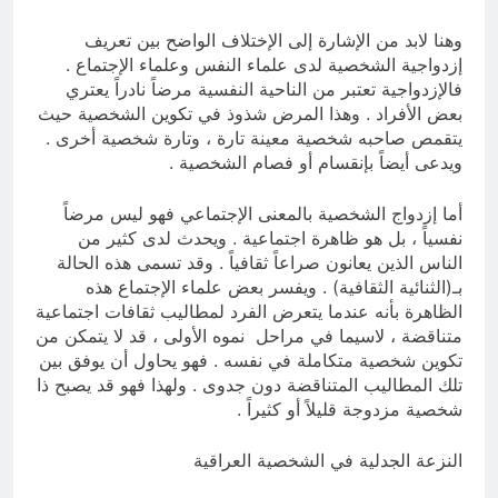
وهنا لابد من الإشارة إلى الإختلاف الواضح بين تعريف
إزدواجية الشخصية لدى علماء النفس وعلماء الإجتماع .
فالإزدواجية تعتبر من الناحية النفسية مرضاً نادراً يعتري
بعض الأفراد . وهذا المرض شذوذ في تكوين الشخصية حيث
يتقمص صاحبه شخصية معينة تارة ، وتارة شخصية أخرى .
ويدعى أيضاً بإنقسام أو فصام الشخصية .
أما إزدواج الشخصية بالمعنى الإجتماعي فهو ليس مرضاً
نفسياً ، بل هو ظاهرة اجتماعية . ويحدث لدى كثير من
الناس الذين يعانون صراعاً ثقافياً . وقد تسمى هذه الحالة
بـ(الثنائية الثقافية) . ويفسر بعض علماء الإجتماع هذه
الظاهرة بأنه عندما يتعرض الفرد لمطاليب ثقافات اجتماعية
متناقضة ، لاسيما في مراحل نموه الأولى ، قد لا يتمكن من
تكوين شخصية متكاملة في نفسه . فهو يحاول أن يوفق بين
تلك المطاليب المتناقضة دون جدوى . ولهذا فهو قد يصبح ذا
شخصية مزدوجة قليلاً أو كثيراً .
النزعة الجدلية في الشخصية العراقية