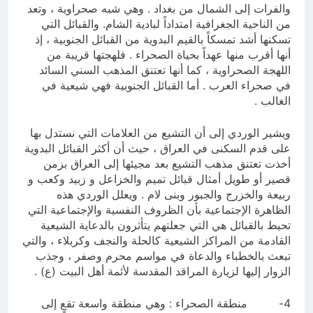
والفرات إلى الشمال من بغداد . وهي شبه صحراوية ، وتعد
من الناحية الجغرافية امتداداً لبادية الشام. والقبائل التي
تسكنها أشد تمسكاً بالقيم البدوية من القبائل الجنوبية ، إذ
أنها أقرب منها عهداً بحياة الصحراء . فلهجتها قريبة من
اللهجة الصحراوية ، كما أنها تعتنق المذهب السني السائد
في صحراء العرب . أما القبائل الجنوبية فهي شيعية في
الغالب .
ويشير الوردي إلى أن التشيع من العلامات التي نستدل بها
على قدم السكنى في العراق ، حيث أن أكثر القبائل البدوية
أخذت تعتنق مذهب التشيع بعد مجيئها إلى العراق بزمن
قصير أو طويل أمثال قبائل تميم والخزاعل و زبيد وكعب و
ربيعة والخزرج والجبور وبنى لام . ويعلل الوردي هذه
الظاهرة الإجتماعية بأن الظروف النفسية والإجتماعية التي
تحيط بالقبائل هي التي جعلتهم يتأثرون بالدعاية الشيعية
القادمة من المراكز الشيعية كالحلة والنجف وكربلاء ، والتي
تبعث بالخطباء والدعاة في مواسم محرم وصفر ، وجذب
الزوار إليها لزيارة المراقد المقدسة لأئمة أهل البيت (ع) .
4- منطقة الصحراء : وهي منطقة واسعة تقع إلى