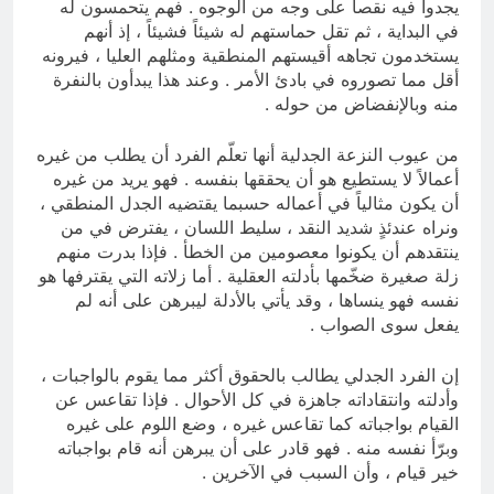
يجدوا فيه نقصاً على وجه من الوجوه . فهم يتحمسون له
في البداية ، ثم تقل حماستهم له شيئاً فشيئاً ، إذ أنهم
يستخدمون تجاهه أقيستهم المنطقية ومثلهم العليا ، فيرونه
أقل مما تصوروه في بادئ الأمر . وعند هذا يبدأون بالنفرة
منه وبالإنفضاض من حوله .
من عيوب النزعة الجدلية أنها تعلّم الفرد أن يطلب من غيره
أعمالاً لا يستطيع هو أن يحققها بنفسه . فهو يريد من غيره
أن يكون مثالياً في أعماله حسبما يقتضيه الجدل المنطقي ،
ونراه عندئذٍ شديد النقد ، سليط اللسان ، يفترض في من
ينتقدهم أن يكونوا معصومين من الخطأ . فإذا بدرت منهم
زلة صغيرة ضخّمها بأدلته العقلية . أما زلاته التي يقترفها هو
نفسه فهو ينساها ، وقد يأتي بالأدلة ليبرهن على أنه لم
يفعل سوى الصواب .
إن الفرد الجدلي يطالب بالحقوق أكثر مما يقوم بالواجبات ،
وأدلته وانتقاداته جاهزة في كل الأحوال . فإذا تقاعس عن
القيام بواجباته كما تقاعس غيره ، وضع اللوم على غيره
وبرّأ نفسه منه . فهو قادر على أن يبرهن أنه قام بواجباته
خير قيام ، وأن السبب في الآخرين .