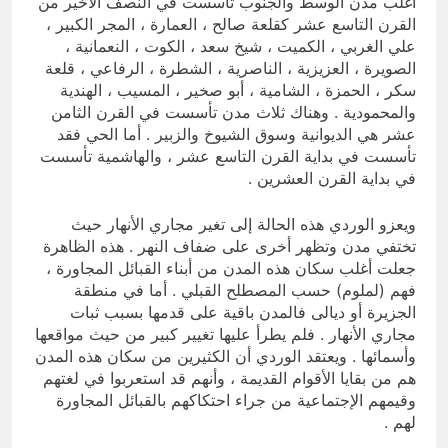
أغلب مدن الوسط والجنوب تأسست في النصف الأخير من
القرن التاسع عشر كقلعة صالح ، العمارة ، المجر الكبير ،
علي الغربي ، الكميت ، شيخ سعد ، الكوت ، النعمانية ،
الصويرة ، العزيزية ، الناصرية ، الشطرة ، الرفاعي ، قلعة
سكر ، الحمزة ، الشامية ، أبو صخير ، المسيب ، الهندية
والمحمودية . وهناك ثلاث مدن تأسست في القرن الثامن
عشر هي الديوانية وسوق الشيوخ والزبير . أما الحي فقد
تأسست في بداية القرن التاسع عشر ، والهاشمية تأسست
في بداية القرن العشرين .
ويعزو الوردي هذه الحالة إلى تغير مجاري الأنهار حيث
تختفي مدن وتظهر أخرى على ضفاف النهر . هذه الظاهرة
جعلت أغلب سكان هذه المدن من أبناء القبائل المجاورة ،
فهم (لملوم) حسب المصطلح القبلي . أما في منطقة
الجزيرة أو ديالى فالمدن باقية على قدمها بسبب ثبات
مجاري الأنهار . فلم يطرأ عليها تغيير كبير من حيث مواقعها
وأسمائها . ويعتقد الوردي أن الكثيرين من سكان هذه المدن
هم من بقايا الأقوام القديمة ، وأنهم قد استعربوا في لغتهم
وقيمهم الإجتماعية من جراء احتكاكهم بالقبائل المجاورة
لهم .