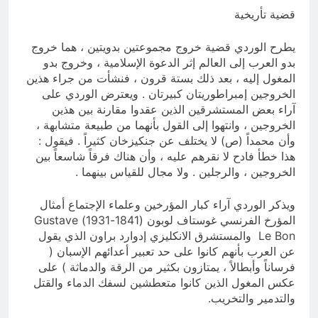
قضية تأريخية
يطرح الوردي قضية خروج مجموعتين بدويتين ، هما خروج
بدو العرب إلى العالم إثر الدعوة الإسلامية ، وخروج بدو
المغول إليه ، بعد ذلك بستة قرون ، فنشأت من جراء هذين
الخروجين إمبراطوريتان كبيرتان . ويعترض الوردي على
آراء بعض المستشرقين الذين عقدوا مقارنة بين هذين
الخروجين ، وانتهوا إلى القول بأنهما من طبيعة متشابهة ،
وأن محمداً (ص) لا يختلف عن جنكيزخان كثيراً . فيقول :
هذا خطأ فادح لا نقرهم عليه ، وأن هناك فرقاً شاسعاً بين
الخروجين ، والرجلين . ولا مجال للقياس بينهما .
ويذكر الوردي آراء كبار المؤرخين وعلماء الإجتماع أمثال
المؤرخ الفرنسي غوستاف لوبون (1841-1931) Gustave
Le Bon والمستشرق الانكليزي إدوارد براون الذي يقول
عن العرب بأنهم كانوا على حد تعبير أعدائهم الإسبان (
فرساناً وأبطالاً ، يمتازون بكثير من الرقة والدماثة ) على
عكس المغول الذين كانوا متعطشين لسفك الدماء والقتل
والتدمير والتخريب.