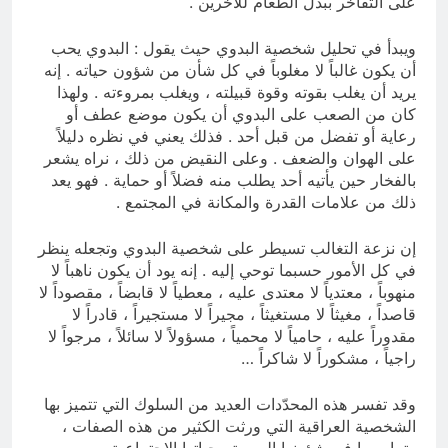
على التفاخر ببذل الطعام للآخرين .
ويبدأ في تحليل شخصية البدوي حيث يقول : البدوي يحب
أن يكون غالباً لا مغلوباً في كل شأن من شؤون حياته . إنه
يريد أن يغلب بقوته وقوة قبيلته ، ويغلب بمروءته . ولهذا
كان من الصعب على البدوي أن يكون موضع عطف أو
رعاية أو تفضل من قبل أحد . فذلك يعني في نظره دليلاً
على الهوان والضعف . وعلى النقيض من ذلك ، نراه يشعر
بالفخار حين يأتيه أحد يطلب منه فضلاً أو حماية . فهو يعد
ذلك من علامات القدرة والمكانة في المجتمع .
إن نزعة التغالب تسيطر على شخصية البدوي وتجعله ينظر
في كل الأمور حسبما توحي إليه . إنه يود أن يكون ناهباً لا
منهوباً ، معتدياً لا معتدى عليه ، معطياً لا قابضاً ، مقصوداً لا
قاصداً ، مغيثاً لا مستغيثاً ، مجيراً لا مستجيراً ، قادراً لا
مقدوراً عليه ، حامياً لا محمياً ، مسؤولاً لا سائلاً ، مرجواً لا
راجياً ، مشكوراً لا شاكراً …
وقد تفسر هذه المحدّدات العديد من السلوك التي تتميز بها
الشخصية العراقية التي ورثت الكثير من هذه الصفات ،