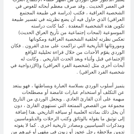
في العصر الحديث . وقد صرف معظم أبحاثه للغوص في
الشخصية العراقية ، فكتب (دراسة في طبيعة المجتمع
العراقي) الذي حاول فيه أن يضع نظريته في تفسير طبيعة
تكوين هذه الشخصية المعقدة . كما كانت دراسته
الموسوعية (لمحات إجتماعية من تأريخ العراق الحديث)
تعكس نظرته لخلفية الشخصية العراقية ومكوناتها
وموروثاتها التأريخية التي تراكمت على مدى القرون . فكان
الوردي يقوّم الأحداث من خلال قراءة تحليلية للواقع
الإجتماعي قبل وأثناء وبعد الحدث التاريخي . وكانت له
أبحاث أخرى مثل (شخصية الفرد العراقي) و(الإزدواجية في
شخصية الفرد العراقي) .
يتميز أسلوب الوردي بسلاسة العبارة وبساطتها ، فهو يبتعد
عن التكلف أو استخدام عبارات غامضة أو مصطلحات
مبهمة على أذن القارئ العادي . ويجعل الوردي من التاريخ
مجموعة من القصص الممتعة التي تستهوي القارئ ، دون
أن يخل ذلك بمادته العلمية أو سياقه التاريخي .هذا إضافة
إلى توثيق ما يقوله بالوثائق وكتب الرحلات والدبلوماسيين
ومذكرات السياسيين ومصادر تاريخية أخرى . كما لا يفوته
تدوين ملاحظة رجل عجوز أو زبون في مقهى أو غيرهم من