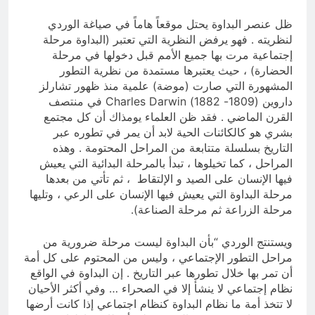
ظل عنصر البداوة يحتل موقعاً هاماً في صياغة الوردي
لنظريته . فهو يرفض النظرية التي تعتبر (البداوة مرحلة
إجتماعية مرت بها جميع الأمم قبل دخولها في مرحلة
الحضارة) ، حيث يعتبرها مستمدة من نظرية التطور
المشهورة التي صارت (موضة) علمية منذ ظهور تشارلز
داروين (1809- 1882) Charles Darwin في منتصف
القرن الماضي . فقد ظن العلماء يومذاك أن كل مجتمع
بشري هو كالكائنات الحية لابد أن يمر في تطوره عبر
التاريخ بسلسلة متتابعة من المراحل المحتومة . وهذه
المراحل ، كما تخيلوها ، تبدأ بالمرحلة البدائية التي يعيش
فيها الإنسان على الصيد و الإلتقاط ، ثم تأتي من بعدها
مرحلة البداوة التي يعيش فيها الإنسان على الرعي ، وتليها
مرحلة الزراعة ثم مرحلة الصناعة).
ويستنتج الوردي “بأن البداوة ليست مرحلة ضرورية من
مراحل التطور الإجتماعي ، وليس من المحتوم على كل أمة
أن تمر بها خلال تطورها عبر التاريخ . إن البداوة في الواقع
نظام إجتماعي لا ينشأ إلا في الصحراء … وفي أكثر الأحيان
لا تتخذ أمة ما نظام البداوة كنظام اجتماعي إذا كانت أرضها