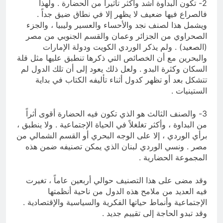
2- تكون البداوة أشد وأكثر تأثيراً من الحضارة . ولهذا
فالصراع فيها ضعيف لا يظهر إلا في نطاق ضيق جداً .
ويشمل هذا لصنف نجد والأحساء والعسير وليبيا ، والجزء
الصحراوي من الجزائر وعمان والقسم الجنوبي من مصر
(الصعيد) . ولم يذكر الوردي الكويت ودولة الإمارات
والبحرين مع أن الخصائص التي ذكرها تنطبق عليها مثل قلة
السكان وكثرة البدو . ولعل ذلك يعود إلى أن تلك الدول لم
تتشكل بعد أو تظهر كدول أثناء تأليفه الكتاب في بداية
الستينيات .
3- والصنف الثالث هو الذي تكون فيه الحضارة أقوى أثراً
من البداوة ، وأكثر تغلغلاً في الحياة الإجتماعية . ولا ينطبق ،
برأي الوردي ، إلا على الوجه البحري أو القسم الشمالي من
مصر . ونسي الوردي لبنان الذي يمكن تصنيفه ضمن هذه
المجموعة الحضارية .
وقد مضى على هذا التصنيف حوالي أربعين عاماً ، تغيرت
فيه العديد من ملامح هذه الدول من ناحية أنظمتها
الإجتماعية وأنماط حياتها الفكرية والسياسية والإقتصادية .
وقد تبدو الحاجة إلى تقييم جديد .