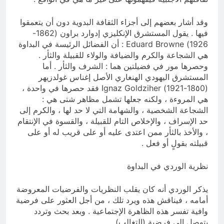
وقد أشار بعضهم إلى أجزاء الثقافة البدوية دون أن يتعمقوا
فيها . يقول المستشرق الإنكليزي إدوارد براون (1862-
1926) Eduard Browne : أن الفضائل الرئيسة في البداوة
هي الشجاعة والكرم والضيافة والولاء للقبيلة والثأر .
وحصرها مور في فضيلتين هما : الشرف والثأر . أما
المستشرق اليهودي الهنغاري الأصل إغناس غولدزيهر
(18٥0-1921) Ignaz Goldziher فقد حصرها في واحدة ،
هي المروءة ، ولكنه جعلها تشمل مظاهر شتى هي :
الشجاعة الشخصية ، والشهامة التي لا حد لها ، والكرم إلى
حد الإسراف ، والإخلاص التام للقبيلة ، والقسوة في الإنتقام
، والأخذ بالثأر ممن اعتدى عليه أو على قريب له أو على
قبيلته بقولٍ أو فعل .
نظرية الوردي في البداوة
يذكر الوردي أنه كان يقلب النظريات والفرضيات المعروضة
أمامه ، فيناقش هذه ويرد تلك ، من أجل العثور على فرضية
وافية تفسر هذه الظاهرة الإجتماعية . وبعد بحث وتردد
يتوصل إلى فرضية (التغالب) .