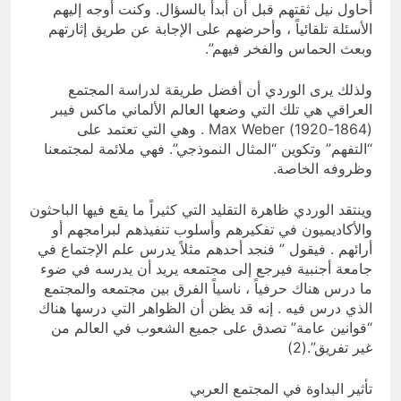
أحاول نيل ثقتهم قبل أن أبدأ بالسؤال. وكنت أوجه إليهم
الأسئلة تلقائياً ، وأحرضهم على الإجابة عن طريق إثارتهم
وبعث الحماس والفخر فيهم”.
ولذلك يرى الوردي أن أفضل طريقة لدراسة المجتمع
العراقي هي تلك التي وضعها العالم الألماني ماكس فيبر
(1864-1920) Max Weber . وهي التي تعتمد على
“التفهم” وتكوين “المثال النموذجي”. فهي ملائمة لمجتمعنا
وظروفه الخاصة.
وينتقد الوردي ظاهرة التقليد التي كثيراً ما يقع فيها الباحثون
والأكاديميون في تفكيرهم وأسلوب تنفيذهم لبرامجهم أو
أرائهم . فيقول ” فنجد أحدهم مثلاً يدرس علم الإجتماع في
جامعة أجنبية فيرجع إلى مجتمعه يريد أن يدرسه في ضوء
ما درس هناك حرفياً ، ناسياً الفرق بين مجتمعه والمجتمع
الذي درس فيه . إنه قد يظن أن الظواهر التي درسها هناك
“قوانين عامة” تصدق على جميع الشعوب في العالم من
غير تفريق”.(2)
تأثير البداوة في المجتمع العربي