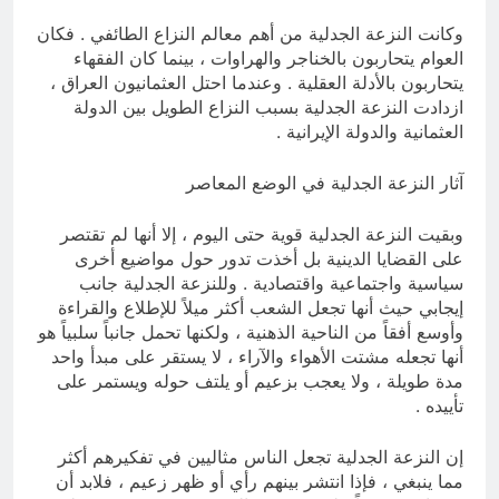
وكانت النزعة الجدلية من أهم معالم النزاع الطائفي . فكان
العوام يتحاربون بالخناجر والهراوات ، بينما كان الفقهاء
يتحاربون بالأدلة العقلية . وعندما احتل العثمانيون العراق ،
ازدادت النزعة الجدلية بسبب النزاع الطويل بين الدولة
العثمانية والدولة الإيرانية .
آثار النزعة الجدلية في الوضع المعاصر
وبقيت النزعة الجدلية قوية حتى اليوم ، إلا أنها لم تقتصر
على القضايا الدينية بل أخذت تدور حول مواضيع أخرى
سياسية واجتماعية واقتصادية . وللنزعة الجدلية جانب
إيجابي حيث أنها تجعل الشعب أكثر ميلاً للإطلاع والقراءة
وأوسع أفقاً من الناحية الذهنية ، ولكنها تحمل جانباً سلبياً هو
أنها تجعله مشتت الأهواء والآراء ، لا يستقر على مبدأ واحد
مدة طويلة ، ولا يعجب بزعيم أو يلتف حوله ويستمر على
تأييده .
إن النزعة الجدلية تجعل الناس مثاليين في تفكيرهم أكثر
مما ينبغي ، فإذا انتشر بينهم رأي أو ظهر زعيم ، فلابد أن