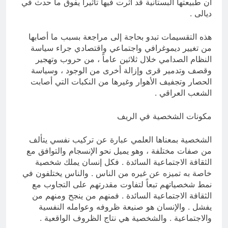
أن طبيعتها البستانية قد أثرت فيها تأثيراً يفوق ما حدث في
ديالى .
هذه التقسيمات تبدو بحاجة إلى مراجعة بسبب ما أصابها
من تغيير ديموغرافي واجتماعي واقتصادي جراء سياسة
النظام الصدامي خلال ثلاثين عاماً ، من حروب وتهجير
وقصف وتدمير قرى وإزالة أخرى من الوجود ، وسياسة
الحصار وتجفيف الأهوار وغيرها من النكبات التي أصابت
الشعب العراقي .
مكونات الشخصية في الريف
الشخصية بمعناها العلمي عبارة عن تركيب نفسي يتألف
من صفات مختلفة ، وهو يميل نحو الإنسجام والتوافق مع
الثقافة الاجتماعية السائدة . فكل إنسان يملك شخصية
خاصة به تميزه عن غيره من الناس . والناس يختلفون في
نمط شخصياتهم تبعاً لتفاوت مقدرتهم على التجاوب مع
الثقافة الاجتماعية السائدة . فمنهم من ينجح ومنهم من
يفشل . والإنسان هو صنيعة ظروفه وعوامله النفسية
والاجتماعية . والشخصية هي نتاج الظروف الواقعية .