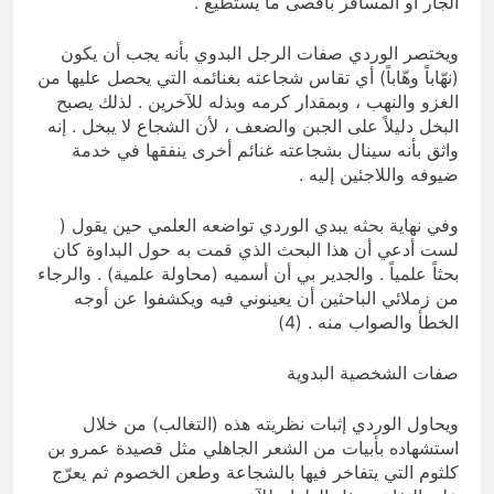
الجار أو المسافر بأقصى ما يستطيع .
ويختصر الوردي صفات الرجل البدوي بأنه يجب أن يكون
(نهّاباً وهّاباً) أي تقاس شجاعته بغنائمه التي يحصل عليها من
الغزو والنهب ، وبمقدار كرمه وبذله للآخرين . لذلك يصبح
البخل دليلاً على الجبن والضعف ، لأن الشجاع لا يبخل . إنه
واثق بأنه سينال بشجاعته غنائم أخرى ينفقها في خدمة
ضيوفه واللاجئين إليه .
وفي نهاية بحثه يبدي الوردي تواضعه العلمي حين يقول (
لست أدعي أن هذا البحث الذي قمت به حول البداوة كان
بحثاً علمياً . والجدير بي أن أسميه (محاولة علمية) . والرجاء
من زملائي الباحثين أن يعينوني فيه ويكشفوا عن أوجه
الخطأ والصواب منه . (4)
صفات الشخصية البدوية
ويحاول الوردي إثبات نظريته هذه (التغالب) من خلال
استشهاده بأبيات من الشعر الجاهلي مثل قصيدة عمرو بن
كلثوم التي يتفاخر فيها بالشجاعة وطعن الخصوم ثم يعرّج