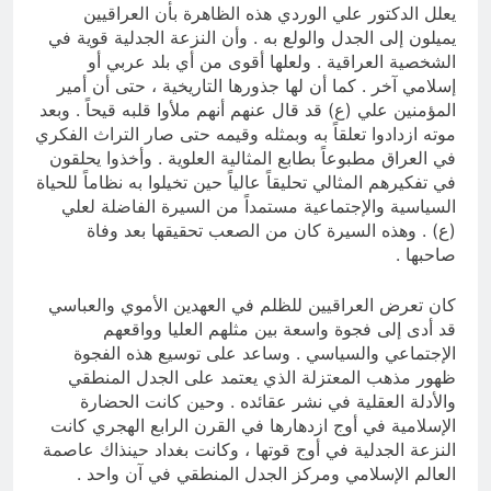
يعلل الدكتور علي الوردي هذه الظاهرة بأن العراقيين
يميلون إلى الجدل والولع به . وأن النزعة الجدلية قوية في
الشخصية العراقية . ولعلها أقوى من أي بلد عربي أو
إسلامي آخر . كما أن لها جذورها التاريخية ، حتى أن أمير
المؤمنين علي (ع) قد قال عنهم أنهم ملأوا قلبه قيحاً . وبعد
موته ازدادوا تعلقاً به وبمثله وقيمه حتى صار التراث الفكري
في العراق مطبوعاً بطابع المثالية العلوية . وأخذوا يحلقون
في تفكيرهم المثالي تحليقاً عالياً حين تخيلوا به نظاماً للحياة
السياسية والإجتماعية مستمداً من السيرة الفاضلة لعلي
(ع) . وهذه السيرة كان من الصعب تحقيقها بعد وفاة
صاحبها .
كان تعرض العراقيين للظلم في العهدين الأموي والعباسي
قد أدى إلى فجوة واسعة بين مثلهم العليا وواقعهم
الإجتماعي والسياسي . وساعد على توسيع هذه الفجوة
ظهور مذهب المعتزلة الذي يعتمد على الجدل المنطقي
والأدلة العقلية في نشر عقائده . وحين كانت الحضارة
الإسلامية في أوج ازدهارها في القرن الرابع الهجري كانت
النزعة الجدلية في أوج قوتها ، وكانت بغداد حينذاك عاصمة
العالم الإسلامي ومركز الجدل المنطقي في آن واحد .