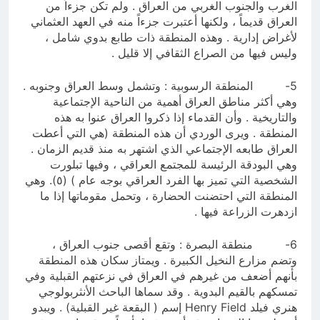
الغرب والجنوب الغربي من العراق . ولم تكن جزءاً من
العراق قديماً ، ولكنها أعتبرت جزءاً منه في العهد العثماني
لأغراض إدارية . وهذه المنطقة ذات طابع بدوي شامل ،
وليس فيها من الصراع الثقافي إلا قليل .
5- المنطقة الرسوبية : وتشمل وسط العراق وجنوبه .
وهي أكثر مناطق العراق أهمية من الناحية الإجتماعية
والتاريخية . وأن القدماء إذا ذكروا العراق عنوا به هذه
المنطقة . ويرى الوردي أن هذه المنطقة (هي التي أعطت
العراق طابعه الإجتماعي الذي اشتهر به منذ قديم الزمان .
وهي البودقة الرئيسة للمجتمع العراقي ، وفيها تبلورت
الشخصية التي تميز بها الفرد العراقي بوجه عام ) (٥). وهي
المنطقة التي احتضنت الحضارة ، وتحمل مقوماتها إذا ما
ازدهرت الزراعة فيها .
6- منطقة البصرة : وتقع أقصى جنوب العراق ،
وتضم مزارع النخيل الكبيرة . ويمتاز سكان هذه المنطقة
بأنهم أضعف من غيرهم في العراق في نزعتهم القبلية وفي
تمسكهم بالقيم البدوية . وقد سماها الباحث الأنثربولوجي
هنري فيلد Henry Field إسم ( البقعة غير القبلية) . ويبدو