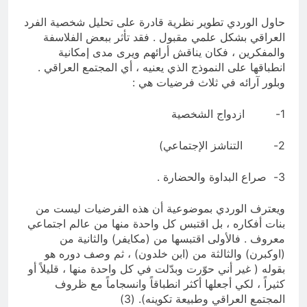
حاول الوردي تطوير نظرية قادرة على تحليل شخصية الفرد
العراقي بشكل علمي مقبول . فقد تأثر ببعض الفلاسفة
والمفكرين ، فكان يناقش أرائهم ويرى مدى إمكانية
انطباقها على النموذج الذي يعنيه ، أي المجتمع العراقي .
وبلور آرائه في ثلاث فرضيات هي :
1- ازدواج الشخصية
2- التناشز الإجتماعي)
3- صراع البداوة والحضارة .
ويعترف الوردي بموضوعية أن هذه الفرضيات ليست من
بنات أفكاره ، بل اقتبس كل واحدة منها من عالم اجتماعي
معروف . فالأولى اقتبسها من (مكايفر) والثانية من
(اوكبرن) والثالثة من (ابن خلدون) ، ثم وصف دوره هو
بقوله ( غير أني حوّرت وبدّلت في كل واحدة منها ، قليلاً أو
كثيراً ، لكي أجعلها أكثر انطباقاً وانسجاماً مع ظروف
المجتمع العراقي وطبيعة تكوينه). (3)