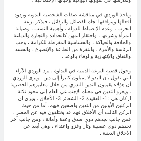
وتمارسها في شؤونها اليومية وحياتها الإجتماعية .
ويأخذ الوردي في مناقشة صفات الشخصية البدوية وردود
أفعالها ومواقفها تجاه الفضائل والرذائل ، فيذكر نزعة
الحرب ، وعدم الإنضباط للدولة ، وأهمية النسب ، وصيانة
المرأة وشرفها ، واحتقار المهن كالحدادة والنجارة والدباغة
والحلاقة والحياكة ، والحساسية المفرطة للكرامة ، وحب
الرئاسة والأمرة ، والنفرة من الطاعة والإنصياع ، والحسد
والنفاق والإنتهازية والوفاء بالوعد .
وحول قضية النزعة الدينية في البداوة ، يرد الوردي الآراء
التي تقول بأن البدو لا يميلون كثيراً إلى دين . ويرى الوردي
أن هؤلاء يقيمون التدين البدوي من خلال معاييرهم الحضرية
. ويعزو التدين في معناه الإجتماعي العام إلى مجود ثلاثة
أركان هي : 1- العقيدة 2- الشعائر 3- الأخلاق . ويرى أن
الركنين الأولين من التدين واضحين فيهم. أما من حيث
الركن الثالث أي الأخلاق فهم قد يختلفون فيه عن الحضر .
فمن جانب نجدهم ذوي صدق وعفة وأمانة ، ومن جانب آخر
نجدهم ذوي عصبية وثأر وغزو واعتداء ، وهي أبعد عن
الأخلاق الدينية .