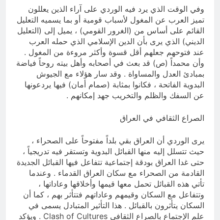
وفي الوقت الذي يرد فيه الوردي على آراء الذين يعللون
تميز العرب عن المغول لأسباب قومية أو بما يسميه التعليل
القائم على أساس من (الغرور القومي) ، يميل إلى (التعليل
الديني) الذي يرى بأن الدين الإسلامي الذي حمله العرب
عند فتوحهم جعلهم أقل قسوة وأكثر مروءة من المغول .
وأن محمداً (ص) قد بعث في أصحابه وأهل بيته روحاً فياضة
بمبادئ العدل والمساواة . وقد سار هؤلاء مع الجيوش
البدوية الفاتحة ، فكانوا بمثابة (صمام أمان) فيها يردعونها
عن السفك والظلم والتخريب جهد إمكانهم .
الصراع الثقافي في العراق
يرى الوردي أن العراق بقي بلداً مفتوحاً على الصحراء ،
حيث تتسلل إليه منها القبائل البدوية وتستقر فيه تدريجياً ،
حتى غدا العراق بودقة إجتماعية تتفاعل فيها القبائل الجديدة
القادمة من الصحراء مع سكان العراق القدماء . وعندما
تأتي هذه القبائل تحمل معها قيمها وأخلاقها وعاداتها ،
وتتفاعل مع السكان وقيمهم وعاداتهم فتتأثر بهم ، كما أن
السكان يتأثرون بالقبائل . هذا التأثير المتبادل يسمى في
علم الإجتماع بالصراع الثقافي Clash of Cultures . ويؤكد