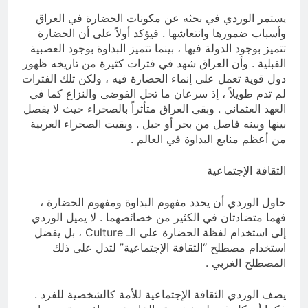
يستمر الوردي في بحثه عن مكونات الحضارة في العراق
وأسباب ضمورها وانتعاشها . فيؤكد أولاً على أن الحضارة
تتميز بوجود الدولة فيها ، بينما تتميز البداوة بوجود العصبية
القبلية . وأن العراق شهد في فترات كثيرة من تاريخه ظهور
دول قوية تعمل على إنماء الحضارة فيه ، ولكن تلك الفترات
لم تدم طويلاً ، إذ سرعان ما تحل الفوضى والنزاع كما في
العهد العثماني . وبقي العراق متأثراً بالصحراء حيث لا يفصل
بينها وبينه فاصل من بحر أو جبل . وبقيت الصحراء العربية
من أعظم منابع البداوة في العالم .
الثقافة الإجتماعية
حاول الوردي أن يحدد مفهوم البداوة ومفهوم الحضارة ،
فهما متضادتان في الكثير من خصائصهما . لا يميل الوردي
إلى استخدام لفظة الحضارة على الـ Culture ، بل يفضل
استخدام مصطلح “الثقافة الإجتماعية” لتدل على ذلك
المصطلح الغربي .
يصف الوردي الثقافة الإجتماعية للأمة كالشخصية للفرد .