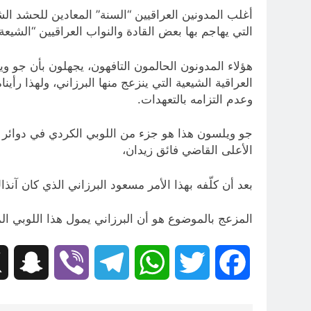
أغلب المدونين العراقيين “السنة” المعادين للحشد الشعبي 
التي يهاجم بها بعض القادة والنواب العراقيين “الشيع
هؤلاء المدونون الحالمون التافهون، يجهلون بأن جو
العراقية الشيعية التي ينزعج منها البرزاني، ولهذا رأ
وعدم التزامه بالتعهدات.
جو ويلسون هذا هو جزء من اللوبي الكردي في دوائر ال
الأعلى القاضي فائق زيدان،
بعد أن كلّفه بهذا الأمر مسعود البرزاني الذي كان آ
المزعج بالموضوع هو أن البرزاني يمول هذا اللوبي المر
hat
Viber
Telegram
WhatsApp
Twitter
Facebook