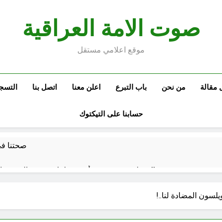
صوت الامة العراقية
موقع اعلامي مستقل
 مقالة
من نحن
باب التبرع
اعلن معنا
اتصل بنا
التسج
حسابنا على التيكتوك
صحتنا في 
سطور حقيقية … وأخرى فانتازية سوريالية في الحقبة الديستوبية مع مؤسساتنا الصحية !!
كتب ثقافية جديدة …دَردَشَاتٌ ومُشَاكَسَا
يلسون المضادة لنا..!
من راسمالية الدولة الى راسمالية ال