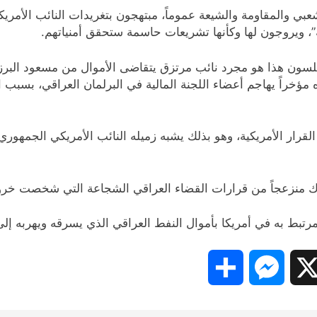
والمقاومة والشيعة عموماً، مبتهجون بتغريدات النائب الأمريكي الجمهور
ة”، ويروجون لها وكأنها تشريعات حاسمة ستحقق أمنياتهم.
 ويلسون هذا هو مجرد نائب مرتزق يتقاضى الأموال من مسعود الب
يناه مؤخراً يهاجم أعضاء اللجنة المالية في البرلمان العراقي، بسب
قرار الأمريكية، وهو بذلك يشبه زميله النائب الأمريكي الجمهور
نذاك منزعجاً من قرارات القضاء العراقي الشجاعة التي شخصت خروقا
تبط به في أمريكا بأموال النفط العراقي الذي يسرقه ويهربه إلى ا
Share
Messenger
Snapc
X