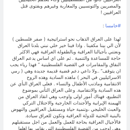
والمصريين والتونسيين والمغاربة وغيرهم وبفتوى قتل
العراقيين !
#خامسا
:
لهذا على العراق الذهاب نحو استراتيجية ( صفر فلسطين )
لأن الي بينا مكفينا . واذا فينا خير خلي نبني بلدنا العراق
ونعتني بأجيالنا العراقية وبالطفولة العراقية فهي الاكثر
حاجة للمساعدة والتنمية . ثم على اي اساس يدعم العراق
النفاق والمقامرات في القضية الفلسطينية ” فهذا رياء يجب
ان يتوقف” ..ولا داعي دعم قضية قديمة جديدة وهي ( رمي
الاسرائيليين في البحر ) ماهذه السادية وهذه الروح
الانتقامية وماذنب الأطفال والنساء . فعلى العراق النأي عن
هذه السادية والانتقامية. وعلى العراق التأني بموضوع
التطبيع، فهناك أمور اولى واوجب وهي انقاذ العراق من
الهيمنة الإيرانية والأجندات الخارجية والاحتلال التركي
والعبث الخليجي ،وتنمية حياة ومستقبل العراقيين والنهوض
بالبنية التحتية للدولة العراقية وتكون للعراق سيادة.
فالأجيال العراقية بحاجة للعمل والعمل من اجل مستقبلهم
وهي اوجب من القضية الفلسطينية التي يقامر بها اهلها