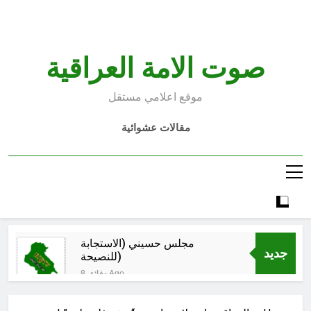
Ski
t
conten
صوت الامة العراقية
موقع اعلامي مستقل
مقالات عشوائية
مجلس حسيني (الاستجابة
جديد
للنصيحة)
8 دقائق Ago
الكاتبان باقر الزبيدي ورياض سعد يحذران
من الجولاني (ح 2) (فاذا سجدوا فليكونوا