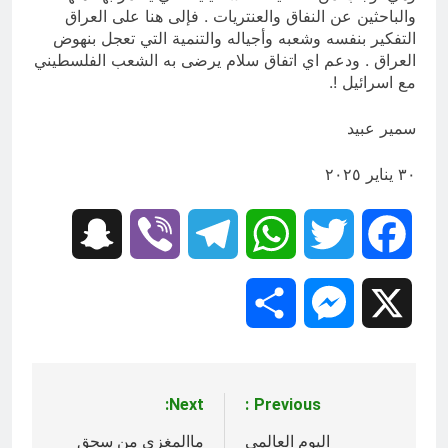
والباحثين عن النفاق والعنتريات . فإلى هنا على العراق
التفكير بنفسه وشعبه وأجياله والتنمية التي تعجل بنهوض
العراق . ودعم اي اتفاق سلام يرضى به الشعب الفلسطيني
مع اسرائيل !.
سمير عبيد
٣٠ يناير ٢٠٢٥
Snapchat
Viber
Telegram
WhatsApp
Twitter
Facebook
Share
Messenger
X
Next:
Previous:
تصفّح
المقالات
اليوم العالمي
ماالمغزى من سحق