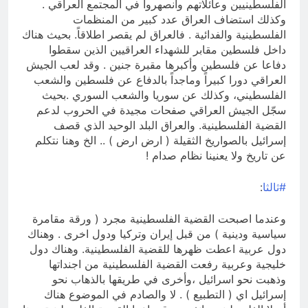
الفلسطينيين وعائلاتهم وانصهروا في المجتمع العراقي .
وكذلك استضاف العراق عدد كبير من المنظمات
الفلسطينية والفدائية . فالعراق لم يقصر اطلاقاً. بحيث هناك
داخل فلسطين مقابر للشهداء العراقيين الذين سقطوا
دفاعا عن فلسطين وأكبرها مقبرة جنين . وقد لعب الجيش
العراقي دورا كبيراً وماجداً بالدفاع عن فلسطين والشعب
الفلسطيني، وكذلك عن سوريا والشعب السوري .بحيث
سجّل الجيش العراقي صفحات مجيدة في الحروب لدعم
القضية الفلسطينية. والعراق البلد الوحيد الذي قصف
إسرائيل بالصواريخ الثقيلة ( ارض ارض ) .. الخ وهنا نتكلم
عن تاريخ ولا يعنينا نظام صدام !
#ثالثا
:
وعندما اصبحت القضية الفلسطينية مجرد ( ورقة مقامرة
سياسية ودينية ) من قبل إيران وتركيا ودول اخرى . وهناك
دول عربية اعطت ظهرها للقضية الفلسطينية. وهناك دول
خليجية وعربية رفعت القضية الفلسطينية من اجنداتها
وذهبت نحو اسرائيل ،وأخرى في طريقها بالذهاب نحو
إسرائيل اي ( التطبيع ) . لا والصادم في الموضوع هناك