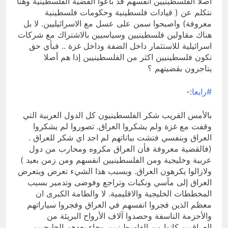
أصلا الفلسطينيين انفسهم قد باعوا القضية الفلسطينية وهنا
نتكلم عن ( قيادات فلسطينية وحكومات فلسطينية
معروفة) واصبحوا سمن على عسل مع الاسرائيليين. لا بل
هناك مقاولين فلسطينيين وسياسيين بالاشتراك مع شركات
اسرائيلية للاستثمار داخل الضفة وداخل غزة .. فبأي حق
نكون فلسطينيين اكثر من الفلسطينيين إذا هم أصلا
يتاجرون بقضيتهم ؟
#رابعا
:-
بالأمس القريب شكر الفلسطينيون كل الدول العربية التي
وقفت مع غزة ولم يشكروا العراق. تصوروا لم يشكروا
العراق وبنفسي فتشت بياناتهم لم اجد اي شكر للعراق .
(فالقضية معروفة فأن العراق مكروه ومحارب من دول
عربية وخليجية ومن الفلسطينيين انفسهم ومن زمن بعيد )
ولازالوا يكرهون العراق. وبسبب هذا الشيء تعرض ويتعرض
العراق إلى مآسي ونكبات وتراجع وفوضى وتدمير بسبب
المخططات الخليجية والاقليمية. لا والطامة الكبرى ان
معظم الذين فجروا انفسهم في العراق وفجروا سياراتهم
والأحزمة الناسفة وحصدوا آلاف الأرواح البريئة من
العراقيين كانوا من الفلسطينيين وجاء بعدهم الخليجيين