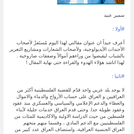
من الجولاني (ح 1) (وإذا كنت فيهم فأقمت
لهم الصلاة فلتقم طائفة منهم معك
12 ساعة Ago
وليأخذوا أٍسلحتهم)
مجلس عزاء حسيني (البصيرة في
سمير عبيد
القرآن الكريم وعند العباس عليه
السلام)
12 ساعة Ago
#أولا
:
أعرف جيداً ان عنوان مقالتي لهذا اليوم مُستَفزْ لأصحاب
الأجندات الأيديولوجية، ولأصحاب الشعارات ومشاريع التغرير
بالشباب ليقبضوا من وراءهم أموالاً وصفقات صاروخية .
لهذا اناشد هؤلاء الهدوء والقراءة حتى نهاية المقال !
#ثانيا
:
لا يوجد بلد عربي واحد قدّم للقضية الفلسطينية أكثر من
العراقيين و العراق على حساب الأرواح والدماء والاموال
والعطاء والدعم الإعلامي والسياسي والعسكري منذ عقود
وعقود طويلة جدا. وحتى قدم العراق خدمات جليلة لأبناء
فلسطين من حيث الدراسة الاولية والاكاديمية للمئات من
الفلسطينيين مع الدعم المادي ، وقسما منهم منحهم
العراق الجنسية العراقية، واستضاف العراق عدد كبير من