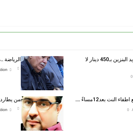
قبل صناديق الاقتراع الشعب يريد البنزين بـ450 دينار لا
الرياضة .
tion
0
النت بعد12مساءً ….
من يطارد ا
tion
0