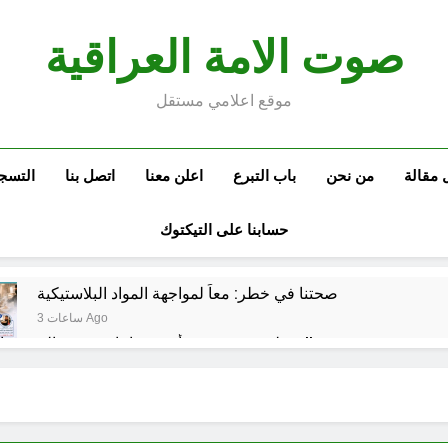
صوت الامة العراقية
موقع اعلامي مستقل
 مقالة
من نحن
باب التبرع
اعلن معنا
اتصل بنا
التسج
حسابنا على التيكتوك
صحتنا في خطر: معاً لمواجهة المواد البلاستيكية
3 ساعات Ago
سطور حقيقية … وأخرى فانتازية سوريالية في الحقبة الديستوبية مع مؤسساتنا الصحية !!
كتب ثقافية جديدة …دَردَشَاتٌ ومُشَاكَسَا
من راسمالية الدولة الى راسمالية ال