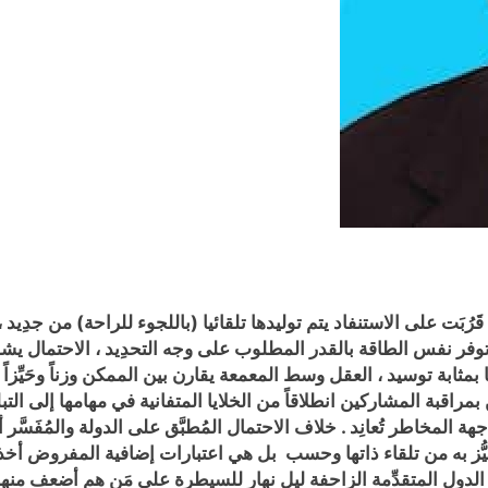
َت على الاستنفاد يتم توليدها تلقائيا (باللجوء للراحة) من جدِيد ، ال
توفر نفس الطاقة بالقدر المطلوب على وجه التحدِيد ، الاحتمال يش
مثابة توسيد ، العقل وسط المعمعة يقارن بين الممكن وزناً وحَيِّزا
مراقبة المشاركين انطلاقاً من الخلايا المتفانية في مهامها إلى الت
ة المخاطر تُعانِد . خلاف الاحتمال المُطبَّق على الدولة والمُفَسَّر أ
تميُّز به من تلقاء ذاتها وحسب بل هي اعتبارات إضافية المفروض أخذ
بعض الدول المتقدِّمة الزاحفة ليل نهار للسيطرة على مَن هم أضعف م