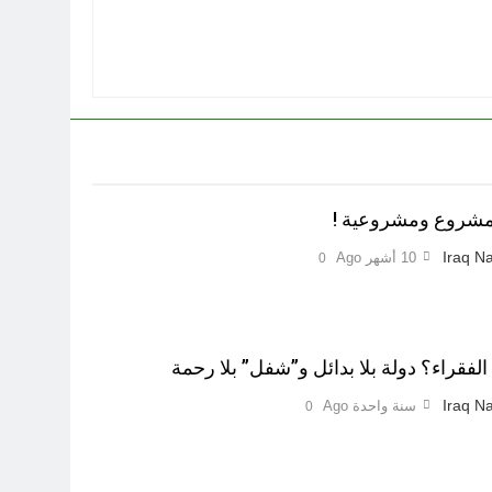
.مشروع ومشروعية !
Iraq Na
10 أشهر Ago
0
لفقراء؟ دولة بلا بدائل و”شفل” بلا رحمة
Iraq Na
سنة واحدة Ago
0