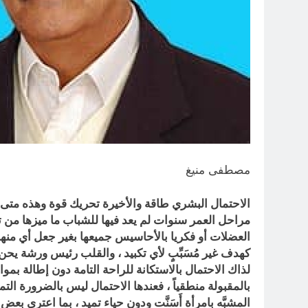
مصطفى منيغ
الاحتمال البشري طاقة والأخيرة تحريك قوة وهذه متى قَرُب
مراحل العمر سنوات لم يعد فيها للشباب ما ميزها من 
العضلات أو فكريا بالأحاسيس جميعها بغير جعل أي منها ب
كهدف غير مُسَبِّبٍ لأي تكبيد ، والقلب رئيس ورشة يحن ب
لذاك الاحتمال بالاستكانة للراحة التامة دون إطالة بمواجه
بالمقبولة منطقياً ، فعندها الاحتمال ليس بالضرورة ال
المشبَّه بامرأة أَسَنَّت ودون حياء تميد ، بما اعترى 