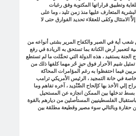
للغاية وتطبيق قراراتها المكتوبة وفق رغبات
شرية المتعارف عليها منذ زمن تليد ، وما على
َّ الامتثال وكفَى للعقلاء تحديد الفوارق حتى لا
 من شعب أية في الصبر والكفاح المرير بشتى أنواعه من
 لتعمير أرض الكنانة بما تستحق به الريادة في رفع
 الجنة يستفيد ، هذه الدولة التي تحمَّلت ما لم تستطع
لى تمثيل شيم الأحرار فوق حيزٍ حُر مهما كلفها ذلك من
ريين فيما احتفظوا به رغم المؤامرات المحاكة
خاصة في خانة التمجيد ، الرئيس الأمريكي ترامب
ي الأخذ بها كإلحاح الصِّنْدِيد ، آخره تفاهم وما
ي بسط تدخلها بين الممكن انجازه عن المستحيل
ستقبال الفلسطينيين المستأصلين من ديارهم بالقوة
ن حقارة وبالتالي سوء مصير وقطيعة مطلقة بين