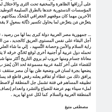
على أرزاقها الظاهرة والمخفية تحت الثرى والاحتلال لمصِ
المؤسسات الدستورية عندها بالطرق السليمة التوطيد ، 
الآخرين مهما كان موقعهم الجغرافي المُحدَّد بمكانتهم غي
يتعرَّض مَن يتعرَّض لما يحاول تكسير دَبَّابَة بمعولٍ لا يقدر 
… جمهورية مصر العربية دولة كبرى بما لها من رصيد ، تا
أجل البقاء على نفس المستوى العريق كالجديد ، من الك
راية السلام والأمن وحصانة التَّسيِيد ، إلي ما شاء الع
تحمله دول عربية أو أجنبية أخرى لوقع تَحَدِّي خرقه لا يت
معاناة جسام ومنها حروب لم يروي التاريخ أكثر منها ش
للقضاء على أخر كلمة عربية مسموعة لحد الآن يُضرَ ب 
يضعها بجرة لسان في وضعية ظن بها أن مصر ستقف عاجزة مر
يرافق ذلك من عطاء أو تفاقم يعلنه رفض قاطع قد يساه
تطبيقه المساهم في فتنة تشمل جل المنطقة أو لاصطدا
لملء سيناء بهم عرضة للضياع والتشرد وانعدام إنصاف
المنطقة العربية والسلام كما لكل عدوٍ لها يريد .
مصطفى منيغ