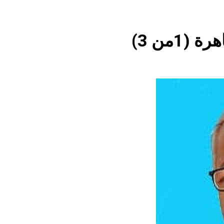
كلمات قرآنية لها علاقة بمشاة أربعين الحسين: تسقي، آثر (ح 11)
1من 3)
15 ساعة Ago
المخطط بياني /
17 ساعة Ago
المن