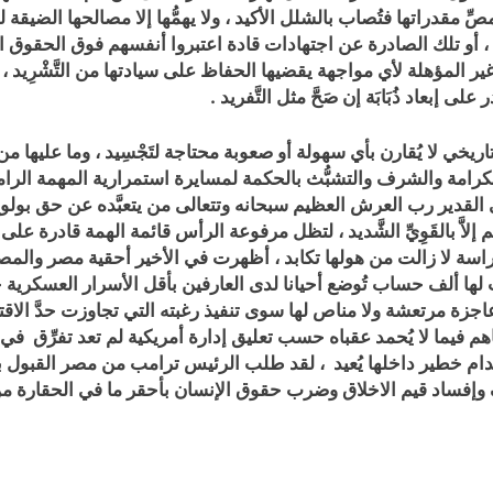
ّ مقدراتها فتُصاب بالشلل الأكيد ، ولا يهمُّها إلا مصالحها الضيقة 
أو تلك الصادرة عن اجتهادات قادة اعتبروا أنفسهم فوق الحقوق الب
ر المؤهلة لأي مواجهة يقضيها الحفاظ على سيادتها من التَّشْرِيد ، إلا
على إبعاد ذُبَابَة إن صَحَّ مثل التَّفريد .
ريخي لا يُقارن بأي سهولة أو صعوبة محتاجة لتَجْسِيد ، وما عليها
رامة والشرف والتشبُّث بالحكمة لمسايرة استمرارية المهمة الرامية
لي القدير رب العرش العظيم سبحانه وتتعالى من يتعبَّده عن حق بولوج
م إلاَّ بالقَوِيِّ الشَّديد ، لتظل مرفوعة الرأس قائمة الهمة قادرة ع
راسة لا زالت من هولها تكابد ، أظهرت في الأخير أحقية مصر والمص
لها ألف حساب تُوضع أحيانا لدى العارفين بأقل الأسرار العسكرية 
تعشة ولا مناص لها سوى تنفيذ رغبته التي تجاوزت حدَّ الاقتراح إل
م فيما لا يُحمد عقباه حسب تعليق إدارة أمريكية لم تعد تفرِّق ف
م خطير داخلها يُعيد ، لقد طلب الرئيس ترامب من مصر القبول با
 وإفساد قيم الاخلاق وضرب حقوق الإنسان بأحقر ما في الحقارة م