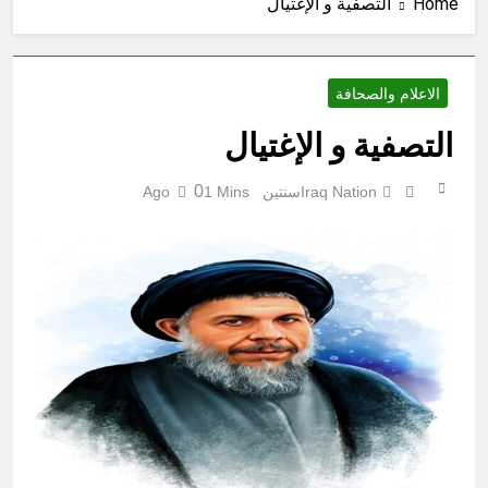
اليمن نار حمرا ويل غازيها
Home
التصفية و الإغتيال
45 دقيقة Ago
بيان مسلح وشعب متمسك بالله
ورسوله وقيادته
الاعلام والصحافة
46 دقيقة Ago
يوم أشرق فيه نور المصطفى فازد
التصفية و الإغتيال
الأرض خضرة وإستبراق
48 دقيقة Ago
0
Iraq Nation
سنتين Ago
1 Mins
بقوة الله دك الحصون وتطهير
الأرض
50 دقيقة Ago
الطائفية الناعمة… حين ترتدي
الكراهية ثياب الثقافة
ساعتين Ago
مجلس عزاء حسيني (صفات أصحاب
الامامين الحسين والمهدي عليهما
السلام)
3 ساعات Ago
الكاتبان باقر الزبيدي ورياض سعد يحذران
من الجولاني (ح 3) (ولتأت طائفة أخرى لم
يصلوا فليصلوا معك وليأخذوا حذرهم)
3 ساعات Ago