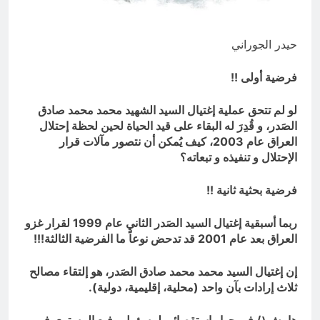
الطائفية لا تُهزم بالهرب منها… بل
بتفكيكها ومواجهتها
3 ساعات Ago
حيدر الجوراني
فرضية أولى !!
لو لم تتحق عملية إغتيال السيد الشهيد محمد محمد صادق
الصَدر، و قُدِرَ له البقاء على قيد الحياة لحين لحظة إحتلال
العراق عام 2003، كيف يُمكن أن نتصور مآلات قرار
الإحتلال و تنفيذه و تبعاته؟
فرضية بحثية ثانية !!
ربما أسبقية إغتيال السيد الصَدر الثاني عام 1999 لقرار غزو
العراق بعد عام 2001 قد تدحض نوعاً ما الفرضية الثالثة!!!
إن إغتيال السيد محمد محمد صادق الصَدر، هو إلتقاء مصالح
ثلاث إرادات بآن واحد (محلية، إقليمية، دولية).
هامش١/ في حوار إستقصائي لمسؤول رفيع المستوى في