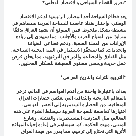
*تعزيز القطاع السياحي والاقتصاد الوطني*
يعد قطاع السياحة أحد المصادر الرئيسية لدعم الاقتصاد
الوطني، واختيار بغداد عاصمة للسياحة العربية سيساهم في
تنشيطه بشكل ملحوظ. فمن المتوقع أن يشهد العراق تدفقًا
متزايدًا من السياح العرب والأجانب، مما سيؤدي إلى زيادة
الإيرادات من العملة الصعبة، ودعم قطاعي الضيافة
والخدمات. كما سيحفّز الاستثمار في البنية التحتية السياحية،
مثل الفنادق والمطاعم والمرافق الترفيهية، مما يخلق فرص
عمل جديدة ويحسن مستوى المعيشة للسكان المحليين.
*الترويج للتراث والتاريخ العراقي*
بغداد، باعتبارها واحدة من أقدم العواصم في العالم، تزخر
بالمعالم التاريخية والثقافية التي تعكس حضارات العراق
المتعاقبة، من الحضارة السومرية إلى العصر العباسي.
اختيارها كعاصمة للسياحة العربية سيسلط الضوء على هذه
المعالم، مثل المدرسة المستنصرية، والقشلة، وشارع
المتنبي، وبيت الحكمة. كما سيساهم في إعادة إحياء المواقع
الأثرية التي تحتاج إلى ترميم، مما يعزز من قيمة العراق