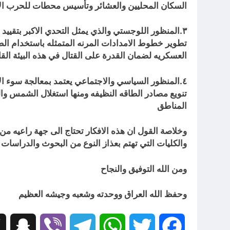
السكان المحليين والعشائر وتأسيس محطات للحرب الال
٣.المنظور اللوجستي والذي يمثل التحدي الاكبر بتقيي
تطوير خطوط الامدادات المرنه المتمثله باستخدام الط
العسكريه لضمان القدرة على القتال في هذه البيئة الق
٤.المنظور السياسي والاجتماعي يعتمد بمعالجة سوء ال
تنويع مصادر الطاقه النظيفه ومنها استغلال الشمس وا
المناطق
وخلاصة القول ان هذه الافكار تحتاج الى جهة راعيه م
والكليات التي تهتم بعذاز النوع من البحوث والدراسا
ومن الله التوفيق والنجاح
وحفظ الله العراق ووحدته وشعبه وجيشه العظيم
hat
Viber
Telegram
WhatsApp
Twitter
Facebook