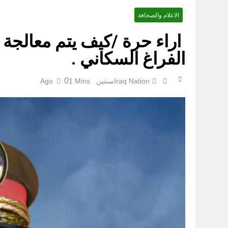
الاعلام والصحافة
قراءة تحليليّة في الأبعاد القانو
اراء حرة /كيف يتم معالجة 
الفراغ السكاني .
0
Iraq Nation
سنتين Ago
1 Mins