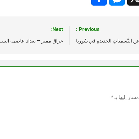
Next:
Previous:
ن التَّسمياتِ الجديدةِ في سُوريا
عراق مميز – بغداد عاصمة السياحة ا
شار إليها بـ
*