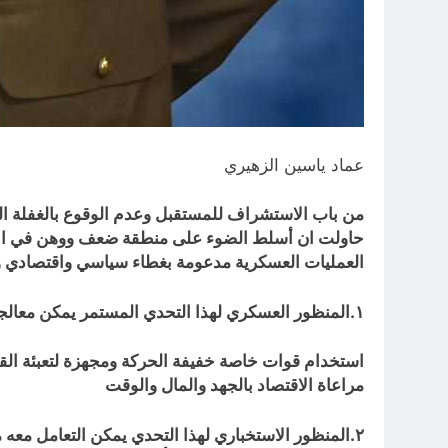
عماد ياسين الزهيري
من باب الاستشراف للمستقبل وعدم الوقوع بالغفلة ال
حاولت ان أسلط الضوء على منطقة ضعف ووهن في الامن 
العمليات العسكرية مدعومة بغطاء سياسي واقتصادي و
١.المنظور العسكري لهذا التحدي المستمر يمكن معالجته من خلال انشاء قواعد عسكريه متنقله ونقاط مراقبة ثابته مدعومة بشبكة مخبرين محليين
استخدام قوات خاصة خفيفة الحركة ومجهزة لتعبئة القت
مراعاة الاقتصاد بالجهد والمال والوقت
٢.المنظور الاستخباري لهذا التحدي يمكن التعامل معه