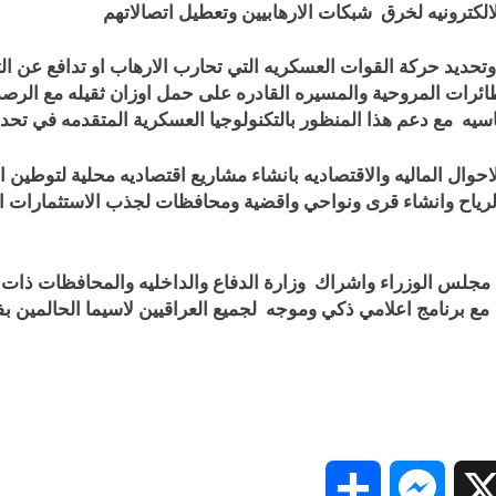
كترونيه لخرق شبكات الارهابيين وتعطيل اتصالاتهم
د وتحديد حركة القوات العسكريه التي تحارب الارهاب او تدافع عن 
ائرات المروحية والمسيره القادره على حمل اوزان ثقيله مع الرص
اسيه مع دعم هذا المنظور بالتكنولوجيا العسكرية المتقدمه في تحدي
احوال الماليه والاقتصاديه بانشاء مشاريع اقتصاديه محلية لتوطين 
لرياح وانشاء قرى ونواحي واقضية ومحافظات لجذب الاستثمارات ال
ن مجلس الوزراء واشراك وزارة الدفاع والداخليه والمحافظات ذات
ت مع برنامج اعلامي ذكي وموجه لجميع العراقيين لاسيما الحالمين 
Share
Messenger
Snapc
X