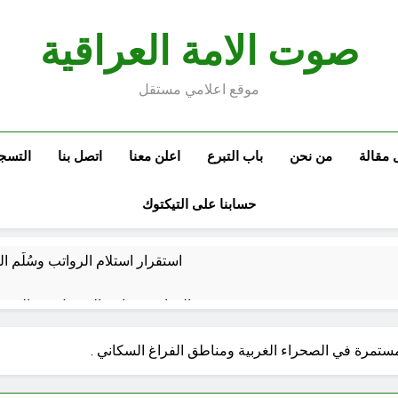
صوت الامة العراقية
موقع اعلامي مستقل
 مقالة
من نحن
باب التبرع
اعلن معنا
اتصل بنا
التسج
حسابنا على التيكتوك
استقرار استلام الرواتب وسُلَّم ا
صيف العراق وبغداد… المعتدل بين السخري
المخطط البياني لل
مستمرة في الصحراء الغربية ومناطق الفراغ السكاني .
البرنامج الكيميائي الإيراني وحلبجة: الجدل حول ال