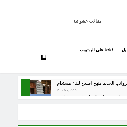
مقالات عشوائية
يل
قناتنا على اليوتيوب
لرواتب الجديد منهج أصلاح لبناء مستدام
21 دقيقة Ago
ة الرقمية (سوالف) والحقيقة العلمية
23 دقيقة Ago
موت / راي الفلسفة التجريدية للانسان
44 دقيقة Ago
مسؤولية خلال الحرب الإيرانية–العراقية