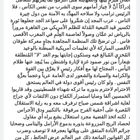
إدراكاً أنَّ لا خِيارَ أمامهم سوى الشرب من نفس الكأس ، فلا
الرئيس ترامب ولا سلاحه المهدِّد به الآمنة من دول خِيرة
الناس ، عرب المجد إن شمَّروا على سواعد الجد جعلوها ثورة
تَكسيرِ قيد التبعية المُذلة للظلم الأمريكي من القاهرة مروراً
بالرياض ثم عمَّان وصولاً لعاصمة العِلْمِ في المغرب الأقصى
فاس . لن ترضخَ تلك المنظمة المجاهدة بجاه معركة طوفان
الأقصى المباركة لأي تعليمات أمريكية المبطَّنة بالوعيد
المُخزي المُبالغ فيه وستكون إجابتها يوم الغد “لا” المُنطلقة
شِعاراً من نور صمود غزة لإنارة واشنطن بما يُبعِد عنها ظلام
اليأس ، المجتاح لها مع أفكار رئيسٍ لا يفرِّق بين القوة
والكرامة والسيادة والشعور لدى العامة عرباً وعجماً بعزَّةِ
النفس . ولو كان رئيس أقوى دولة في العالم يستحق
الاحترام لاحترم بدوره ما تركه شهداء فلسطينيين وقد قاربوا
الخمسين ألفا وصايا استمرار الكفاح دون الالتفات لأي جراح
لغاية اشراقة شمس صباح ترفرف معه و به راية الاستقلال
المُعبرة على أحقية الفرح مرفوقة بالتكبير ودق الأجراس
، لكنه اتخذ القضية مجرد استغلال بشع يراه أي مقاول
لحصاد الربح المزروعة بذوره بدموع الأرامل واليتامى وضحايا
جرائم الأبادة المتفق على ويلاتها بعجرفة لا توصف وضرب
كل القوانين المانعة ذلك عبر العالم عرض الحائط ، كل من