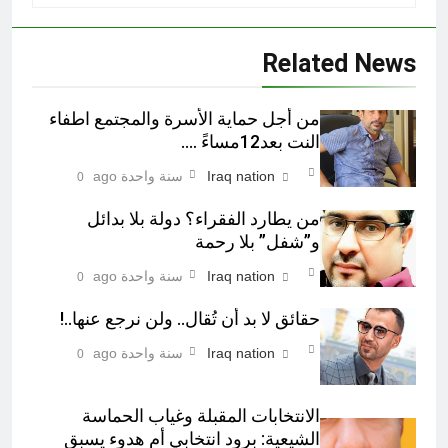
Related News
من أجل حماية الأسرة والمجتمع اطفاء
النت بعد12مساءً ….
Iraq nation
سنة واحدة ago
0
من يطارد الفقراء؟ دولة بلا بدائل
و”شفل” بلا رحمة
Iraq nation
سنة واحدة ago
0
حقائق لا بد أن تُقال.. ولن نرجع عنها..!
Iraq nation
سنة واحدة ago
0
الانتخابات المقبلة وغياب الحماسة
الشيعية: برود انتخابي أم هدوء يسبق