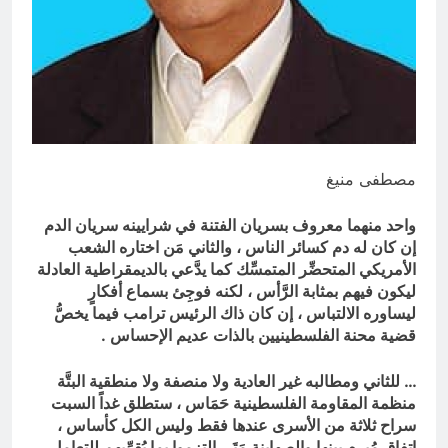
السخرية الرقمية (سوالف) والحقيقة
العلمية
8 ساعات Ago
المخطط البياني للموت / راي الفلسفة
التجريدية للانسان
8 ساعات Ago
مصطفى منيغ
واحد منهما معروف بسريان الفتنة في شرايينه سريان الدم
إن كان له دم كسائر الناس ، والثاني مَن اختاره الشعب
الأمريكي المتحضِّر المتمسِّك كما يدَّعي بالديمقراطية العادلة
ليكون فيهم بمثابة الرَّأس ، لكنه فوجِئ بسماع أفكارٍ
ليساوره الالتباس ، إن كان ذاك الرئيس ترامب فيما يخصُّ
قضية محنة الفلسطينيين بالذات عديم الإحساس .
… للثاني ومطالبه غير العادية ولا منصفة ولا منطقية البتَّة
منظمة المقاومة الفلسطينية حَمَاس ، ستطلق غداً السبت
سراح ثلاثة من الأسرى عندها فقط وليس الكل كأساس ،
اتفاق مُبرمٍ بينها والصهاينة مَتَى التزموا بما يُقرِّبهم للتعامل