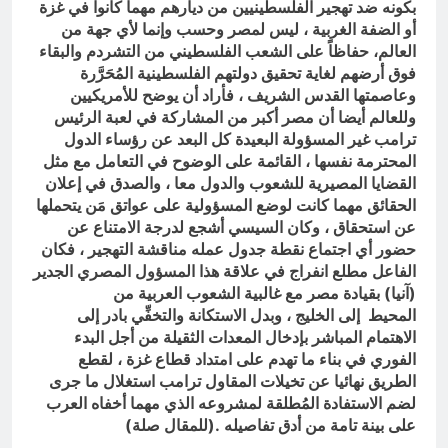
بكونه ضد تهجير الفلسطينيين من ديارهم مهما كانوا في غزة
أو الضفة الغربية ، ليس لمصر وحسب وإنما لأي جهة من
العالم، حفاظاً على الشعب الفلسطيني من التشردم والبقاء
فوق أرضهم لغاية تحقيق دولتهم الفلسطينية المُحَرَّرة
وعاصمتها القدس الشريف ، فأراد أن يوضح للأمريكيين
وللعالم أيضا أن مصر أكبر من المشاركة في لعبة الرئيس
ترامب غير المسؤولة البعيدة كل البعد عن رؤساء الدول
المحترمة نفسها ، القائمة على الوضوح في التعامل مع مثل
القضايا المصيرية للشعوب والدول معا ، والصدق في إعلان
الحقائق مهما كانت لوضع المسؤولية على عواتق مَن يتحملها
عن استحقاق ، وكان السيسي أشجع لدرجة الامتناع عن
حضور أي اجتماع نقطة جدول عمله مناقشة التهجير ، فكان
الفاعل مطلع انفراج في علاقة هذا المسؤول المصري الجدير
(آنيا) بقيادة مصر مع غالبية الشعوب العربية من
المحيط إلى الخليج ، وبدل الاستكانة والتخفِّي بادر إلى
الاهتمام المباشر بإدخال المعدات الثقيلة من أجل البدء
الفوري في بناء ما تهدم على امتداد قطاع غزة ، لقطع
الطريق نهائيا عن تخيلات المقاول ترامب استغلال ما جرى
لضم الاستفادة المُطلقة لمشروعه الذي مهما أخفاه العرب
على بينة تامة من أدق تفاصيله .(للمقال صلة)