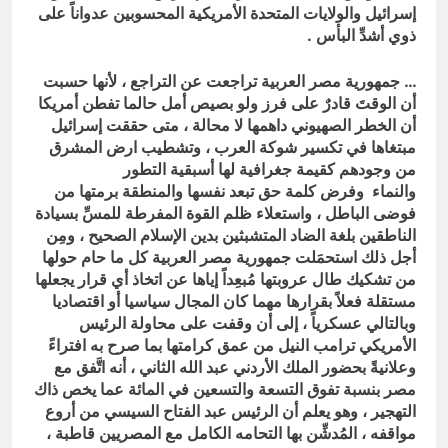
إسرائيل والولايات المتحدة الأمريكية المحسوبين عدواناً على
ذوي أشدِّ البأس .
… جمهورية مصر العربية تراجعت عن التراجع ، لأنها حسبت
أن الوقتَ قادرٌ على فرز ولو بصيص أمل حالما تفطن أمريكا
أن الخطر الصهيوني داهمها لا محالة ، متى حققت إسرائيل
مبتغاها في تكسير شوكة العرب ، وتشطيب ارض المشرق
من وجودهم كقيمة جغرافية لها أسبقية التطور
والنماء وفرض كلمة حق تبعد نفسها والمنطقة برمتها من
فوضى الباطل ، واستعلاء ظلم القوة المفرطة للمسِّ بسيادة
الناطقين بلغة الضاد المتشبثين بدين الإسلام الصحيح ، ومِن
أجل ذلك استحمَلت جمهورية مصر العربية كل ما حام حولها
من تشكيك طال عروبتها مُبعِداً إياها عن اتخاذ أي قرار يجعلها
مستقلة فعلاً بقرارها مهما كان المجال سياسيا أو اقتصاديا
وبالتالي عسكرياً ، إلى أن وقفت على محاولة الرئيس
الأمريكي ترامب النيل من عمق كرامتها بما صرح به افتراءً
وعلانيةً بحضور الملك الأردني عبد الله الثاني ، أنه اتَّفق مع
مصر بنسبة تفوق التسعة والتسعين في المائة عما يخص ذاك
التهجير ، وهو يعلم أن الرئيس عبد الفتاح السيسي من أروع
مواقفه ، المُدشِّن بها التحامه الكامل مع المصريين قاطبة ،