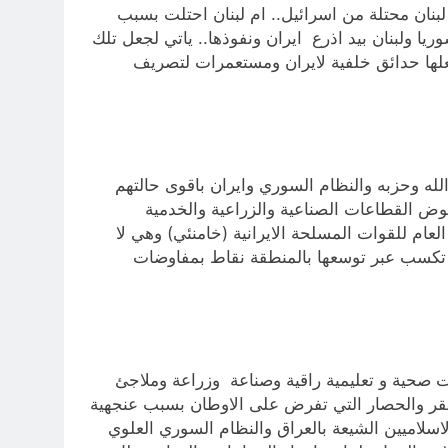
 لبنان محتلة من اسرائيل.. ام لبنان احتلت بسبب
يا ولبنان بيد اذرع ايران ونفوذها.. ياتي لجعل تلك
جعلها حدائق خلفية لايران ومستعمرات لتصريف
وفقر وبطالة مهولة .. مقابل نصر الله وحزبه والنظام السوري وايران باقوى حالتهم
هوض القطاعات الصناعية والزراعية والخدمية
العام للقوات المسلحة الايرانية (خامنئي) وهي لا
ان تكسب عبر توسعها بالمنطقة نقاط بمفاوضات
ت صحية و تعليمية راقية وصناعة وزراعة وملاجئ
فقر والحصار التي تفرض على الاوطان بسبب عنجهية
اسلاميين الشيعة بالعراق والنظام السوري العلوي