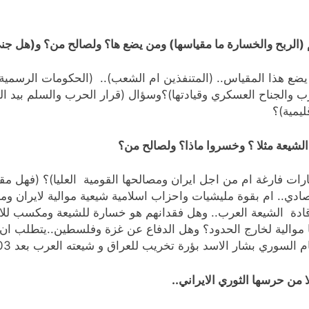
م (الربح والخسارة ما مقياسها) ومن يضع ها؟ ولصالح من؟ و(هل 
ن يضع هذا المقياس.. (المتنفذين ام الشعب).. (الحكومات الرسمي
 والجناح العسكري وقيادتها)؟وسؤال (قرار الحرب والسلم بيد ال
ليمية)؟
لشيعة مثلا ؟ وخسروا ماذا؟ ولصالح من؟
فارغة ام من اجل ايران ومصالحها القومية العليا)؟ (فهل مقي
صادي.. ام بقوة مليشيات واحزاب اسلامية شيعية موالية لايران وم
قادة الشيعة العرب.. وهل فقدانهم هو خسارة للشيعة ومكسب للاو
ها موالية لخارج الحدود؟ وهل الدفاع عن غزة وفلسطين..يتطلب ان
 بؤرة تخريب للعراق و شيعته العرب بعد 2003 بجعل سوريا مقرا للارهاب المرسل للعراق؟
 من حرسها الثوري الايراني..