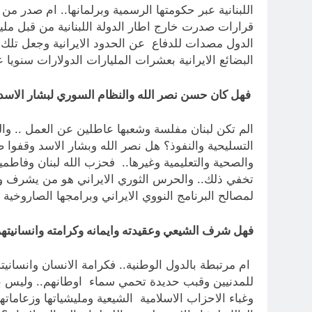
اللبنانية عبر حكومتها الرسمية وبرلمانها.. ام صدر م
قرارات صدرت خارج اطار الدولة اللبنانية من قبل مليش
الدول مصدات للدفاع عن الحدود الايرانية وجعل تلك 
البضائع الايرانية بعشرات المليارات الدولارات سنويا
فهل كان حسن نصر الله والنظام السوري لبشار الاسد.
التسليحية والنفوذ؟ هل نصر الله وبشار الاسد وقفوا 
والصحية والتعليمية وغيرها.. فحزب الله لبنان وفاطميو
تخفي ذلك.. والحرس الثوري الايراني هو من يشرف ويد
لمصالح البرنامج النووي الايراني وبرامجها الصاروخية
فهل شرف الشيعي وعقيدته وايمانه وكرامته وانسانيتهم
ام مرتبطة بالدول الوطنية.. فكرامة الانسان وانسان
للمدنيين وقبب حديدة تحمي سماء اوطانهم.. وليس بش
وغباء الاحزاب الاسلامية الشيعية ومليشياتها وزعاما