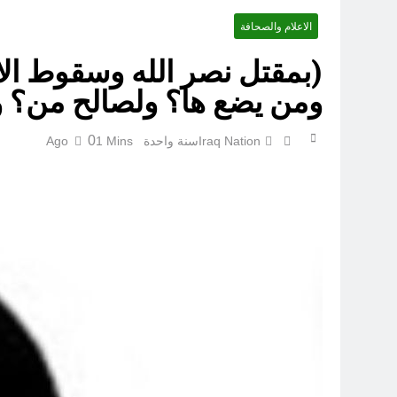
الاعلام والصحافة
أوصله
(بمقتل نصر الله وسقوط الاس
ومن يضع ها؟ ولصالح من؟ 
اتفاقي
0
Iraq Nation
سنة واحدة Ago
1 Mins
الكاتبان باقر الزبيدي ورياض سعد يحذران من الجولاني (ح 5) (لو تغفلون عن أسلحتكم وأمتعتكم فيميلون عليكم ميلة واحدة)