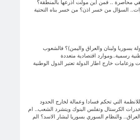
 هي محاصرة .. فمن اين مولت اذرعها بالمنطقة؟
درات.. السؤال من خسر اذن؟ من خسر بناه التحتية
ولة بسوريا ولبنان والعراق واليمن)؟ فالشعوب
نية رسمية..وموارد اقتصادية متعددة
 وزعامات خارج اطار الدولة تعتبر الدول الوطنية
لانظمة التي تحكم فسادا وعمالة لخارج الحدود
خدرات الكرستال وتفلس البنوك ويتشرد الشعب.. ام
لعراق.. والنظام السوري بسوريا لبشار الاسد؟ الم