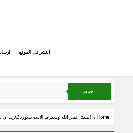
Ski
t
conten
النشر في الموقع
ارسال
جديد
الكاتبان باقر الزبيدي ورياض سعد يحذران من الجولاني (ح 4) (وليأخذوا حذرهم وأسلحتهم ود الذين كفروا لو تغفلون عن أسلحتكم وأمتعتكم)
Home
(بمقتل نصر الله وسقوط الاسد بسوريا)..نريد ان
سَأُنَبِّئُكَ بِتَأْوِيلِ مَا لَمْ تَسْتَطِعْ فهمه في “اتفاقية مكة” شرطي الناتو الخليجي النووي الجديد لتحجيم دور إيران وفصائلها الولائية وحتى إسرائيل؟