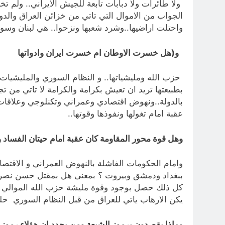
ولا طائرات ولا دبابات تابعة للجيش الايراني.. ولم 
الجواب من الاموال التي تاتي من خزائن العراق والدو
واحتلت اراضيها..وشرد شعبها ونزحوا.. هي لبنان وس
و(هل خسرت الاوطان ام خسرت ايران وادواتها
حزب الله ومليشياتها.. و النظام السوري والمليشيات ا
بطبيعتها تريد ان تعيش بكرامة والكرامة لا تاتي من 
بالدولة..ونهوض اقتصادي وعمراني وتكنلوجي وعلاقات د
عقبة امام تغولها ونفوذها وقوتها..
وهل قوة محور المقاومة كان عقبة امام حيتان الفساد 
وامام الحكومات الفاشلة بالنهوض العمراني و الاقتصا
ببغداد ودمشق وبيروت ؟ بمعنى هل بمقتل حسن نصر ال
كل ذلك حصل بوجود وقوة مليشة حزب الله الموالي لايرا
يكن الارهاب ياتي للعراق من قبل النظام السوري حليف اي
وماذا يقصدون برموز الشيعة ومن يحدد ان هؤلاء رموز 