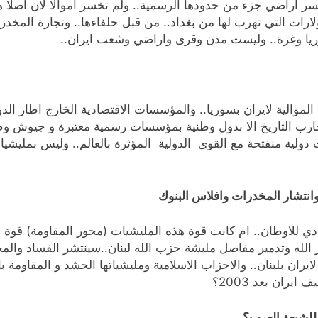
تخسر اراضي جزء من حدودها الرسمية.. ولم تخسر اموالا لان اصلا
لارات التي تهرب لها من بغداد.. من قبل حلفاءها.. وتجارة المخ
وريا وغزة.. وليست مدن وقرى واراضي وشعب ايران..
لموالية لايران بسوريا.. والمؤسسات الاقتصادية الخارج اطار الد
تجارب التاريخ الا بدول وطنية بمؤسسات رسمية معتبرة و جيوش وط
ولية منفتحة مع القوى الدولية المؤثرة بالعالم.. وليس بمليشيات
وانتشار المخدرات وافلاس البنوك
دي للاوطان.. ام كانت قوة هذه المليشيات (محور المقاومة) قوة ل
له وتدمير مفاصل مليشة حزب الله لبنان..سينتشر الفساد والم
ن بلبنان.. والاحزاب الاسلامية ومليشياتها الحشد و المقاومة با
ران بعد 2003؟
للشيعة العرب؟