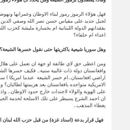
فهل هؤلاء الرموز رموز لبناء الاوطان وعمرانها ونه
لجيل جديد على مقياس حسن نصر الله وصفي الدين وب
بفقدانهم الدولة اللبنانية ام بخسارة مليشة كحزب ال
اعداء ام حلفاء؟
وهل سوريا شيعية باكثريتها حتى نقول خسرها الشيعة؟
ومن اعطى حق لاي طائفة او جهة ان تعمل على هلال بم
وافغانستان دولة ذات غالبية سنية.. فكيف خسرها الش
اراضي افغانستان..ام خسر الشيعة عندما امريكا ا س
الامريكية متواجده بافغانستان بعد هزيمتها لطالبان؟ 
على الهوية والولاء لاجندات خارج حدود الاوطان.. وا
ان احمد الشرع يسيطر على تلك الاسلحة لخدمة الجيش
بغطاء المذهب..
فهل قرار بدعة (اسناد غزة) من قبل حزب الله لبنان ال