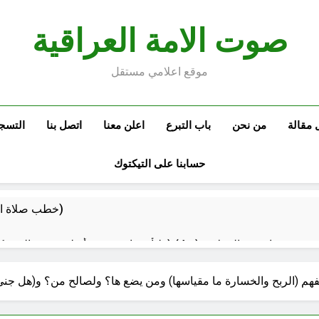
صوت الامة العراقية
موقع اعلامي مستقل
 مقالة
من نحن
باب التبرع
اعلن معنا
اتصل بنا
التسج
حسابنا على التيكتوك
خطب صلاة الجمعة (ح 22) (تمييز وخلافة بني البشر)
مقترح داعية الميدان للتعريف بتعاليم وأحكام الشرائع والأديان
 نفهم (الربح والخسارة ما مقياسها) ومن يضع ها؟ ولصالح من؟ و(هل ج