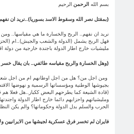
بسم الله
الرحمن
الرحيم
(بمقتل نصر الله وسقوط الاسد بسوريا)..نريد ان نفه
نريد ان نفهم.. الربح والخسارة ما هي مقياسها.. وم
فهل الربح يشمل (الدولة والشعب والجيش)..ام (الحزب
مليشيات خارج اطار الدولة باجندة خارجية من دولة اق
(وهل الخسارة والربح مقياسه طائفي.. بان يقال خسر ا
ومن اجل من؟ هل من اجل اوطانهم ام من اجل شعارات 
بجيوشها الوطنية ومؤسساتها الرسمية و نهوضها الاقت
(قادة الشيعة كما يطرحهم البعض ككبار..هل فعلا هم 
ومليشياتهم واحزابهم دائما خارج اطار الدولة واجندت
الحرب والسلم بدل الدولة وحكوماتها؟ والم يكن النظام السوري بشار الاسد
فايران لم تخسر فرق عسكرية لجيشها من الايرانيين ولا