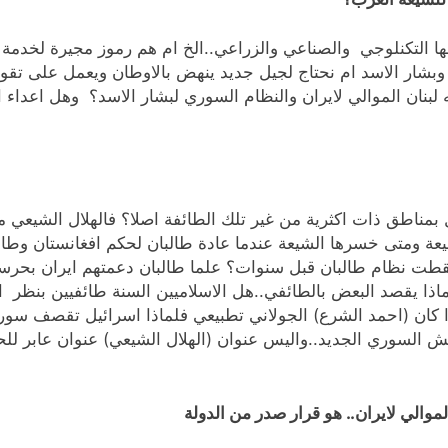
وضها التكنلوجي والصناعي والزراعي..الخ ام هم رموز مجيرة لخدم
شار الاسد ام نحتاج لجيل جديد ينهض بالاوطان ويعمل على تقوي
له لبنان الموالي لايران والنظام السوري لبشار الاسد؟ وهل اعدا
ناطق ذات اكثرية من غير تلك الطائفة اصلا؟ فالهلال الشيعي معر
يعة ومتى خسرها الشيعة عندما عادة طالبان لحكم افغانستان وطال
قطت نظام طالبان قبل سنوات؟ علما طالبان دعمتهم ايران بحرسها
وماذا يقصد البعض بالطائفي..هل الاسلاميين السنة طائفيين بنظر ا
ذا كان (احمد الشرع) الجولاني تطبيعي فلماذا اسرائيل تقصف سور
 السوري الجديد..واليس عنوان (الهلال الشيعي) عنوان عابر للح
موالي لايران.. هو قرار صدر من الدولة