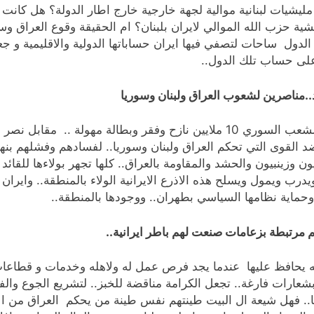
ن مليشيات لبنانية موالية لجهة خارجية خارج اطار الدولة؟ هل كانت
ية حزب الله الموالي لايران بلبنان؟ ام الحقيقة وقوع العراق وسور
الدول ساحات لتصفي فيها ايران حساباتها الدولية والاقليمية و 
 على حساب تلك الدول..
.مناصرين لشعوب العراق ولبنان وسوريا
الم تكن لبنان مفلسة وشعبها عاطلين عن العمل .. والشعب السوري 10 ملايين نازح 
ضد القوى التي تحكم العراق ولبنان وسوريا.. لفسادهم وفشلهم بن
ن وزينبيون والحشد والمقاومة بالعراق.. كلها تجهر بولاءها للقائد 
رب ويمول ويسلح هذه الاذرع الايرانية الولاء بالمنطقة.. واير
 وحماية نظامها السياسي بطهران.. ووجودها بالمنطقة..
 مرتبطة بزعامات صنعت لهم باطر ايرانية..
يته يحافظ عليها عندما يجد فرص عمل له ولاهله وخدمات و قطاعا
عارات فارغة.. تجعل الكرامة مناقضة للخبز.. لتشريع الجوع وال
تها.. فهل شيعة ال البيت طينتهم نفس طينة من يحكم العراق من ال