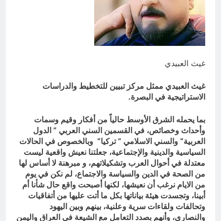
النووية والتكنولوجية غير المعلنة… نحو
هندسة ردع جديدة في الشرق الأوسط ؟
15 ساعة Ago
خطب صلاة الجمعة (ح 26) (مفهوم
أسماء الله الحسنى)
15 ساعة Ago
غيث العبيدي
غيث العبيدي ممثل مركز تبيين للتخطيط والدراسات
الاستراتيجية في البصرة.
بما يحمله الشرق الأوسط حالياً من أفكار وقيم وسمات
وأحداث وخصائص، في القسمين السني العربي ” الدول
العربية“ والسني الاسلامي ” تركيا“ وبالخصوص في الحالات
السياسية والدينية والإجتماعية، جعلتنا نعيش واقعية ليست
معتدلة في أحوال العرب وتشكيلاتهم، و مبرهنة لا أساس لها
من الصحة في الدين والسياسة والاجتماع، لم نكن في يوم
من الايام نرغب أن نعيشها، لكنها أصبحت واقع حال شأنا أم
أبينا، وتجسدت هيئة بياناتها بكل ما أتت عليها من أتفاقيات
وتحالفات ولقاءات سرية وعلنية، بينهم وبين اليهود
والنصارى، وأنهم بصدد التعامل مع الشيعة في العراق واليمن