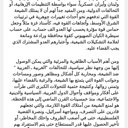
ولبنان وأيران عسكرياً، سواء بواسطة التنظيمات الإرهابية، أو
التحالفات الدولية، ومن المفيد جداً لهم أن لا يمتلك الشيعة
القوة التي تدفعهم نحو أحداث تغييرات جوهرية في ترتيبات
الشرق الأوسط، وأتجاهات القوة فيه، كأسناد غزة مثلاً وجعل
حماس قوة مؤثرة يحسب لها العدو الف حساب، على حساب
سيطرة الكيان الصهيوني كقوة محافظة ورادعة ومانعة
لعلامة التشكيلات الشيعية، وأعتبارهم العدو المشترك الذي
يجب القضاء عليه.
ومن أهم الأسباب الظاهرية والمرئية والتي يمكن الوصول
إليها من وجهة نظر سياسية، للتحالفات ”الغربية ـ العربية “
ضد الشيعة، ومحاربة كل أشكال ومظاهر وصور ومساحات
وجوانب القوة التي يتمتع بها الشيعة، والرغبة بالقضاء عليها،
وتمنى زوالها، وكنتيجة حتمية للتحولات الكبرى التى طرأت
على أفكار ومواقف وأحوال الدول العربية، السياسية والدينية
والاجتماعية، منذ خمسينات القرن الماضي إلى هذه اللحظة،
هو لمنع الشيعة من أمتلاك القوة اللازمة، والتي تجعلهم
قادرين على التصرف، ومواجهة أسرائيل، ونصرة القضية
الفلسطينية، حتى في أصعب الظروف واحلك المخاطر، أو
تأخير الحصول عليها قدر المستطاع حتى يتم الاستفراد بهم