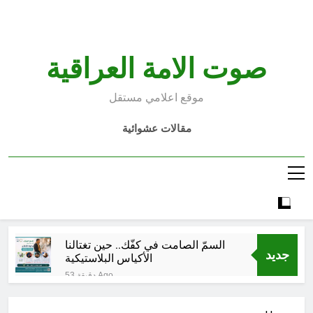
Ski
t
conten
صوت الامة العراقية
موقع اعلامي مستقل
مقالات عشوائية
السمّ الصامت في كفّك.. حين تغتالنا
جديد
الأكياس البلاستيكية
53 دقيقة Ago
خطب صلاة الجمعة (ح 22) (تمييز
وخلافة بني البشر)