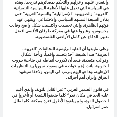
والتعدي عليهم وعزلهم والتحكم بمصائرهم تدريجياً، وهذه
هي السياسة التي تعمل عليها الأنظمة السياسية النصرانية
”الغربية“ والصهيونية ”الإسرائيلية“ والسنية”العربية“ حتى
يغادر الشيعة المشهد السياسي والاجتماعي، وينتهي عهد
قوتهم الظاهرة، والتي تجسدت واكتسبت شكل واضح وقالب
محسوس، وعبروا عنها في معركة طوفان الأقصى افضل
تعبير، للدفاع عن كامل الأراضي الفلسطينية.
وعلى مايبدوا أن الغاية الرئيسية للتحالفات ”الغربية ـ
العربية“ ضد الشيعة، أخذ يتجسد واقعياً، ويأخذ اشكال
وقوالب متعددة، فبعد أن تكررت أنماطه في ضاحية بيروت
الجنوبية، بانت إهم خواصه في سقوط سوريا بيد التنظيمات
الإرهابية، وها هو اليوم يترتب في اليمن، ولاحقا سيشهد
العراق وإيران أهم أجزائه.
في قانون الضمير العربي ” غير القابل للتوبة، والذي أقيم
عليه الحد في مكان قذر“ كلما ضعفوا الشيعة أو تأخروا في
الحصول القوة، ولم يبلغوها لأطول فترة ممكنة، كلما طال
عمر اسرائيل.