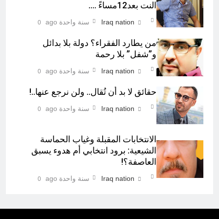
النت بعد12مساءً ….
Iraq nation
سنة واحدة ago
0
من يطارد الفقراء؟ دولة بلا بدائل
و”شفل” بلا رحمة
Iraq nation
سنة واحدة ago
0
حقائق لا بد أن تُقال.. ولن نرجع عنها..!
Iraq nation
سنة واحدة ago
0
الانتخابات المقبلة وغياب الحماسة
الشيعية: برود انتخابي أم هدوء يسبق
العاصفة؟!
Iraq nation
سنة واحدة ago
0