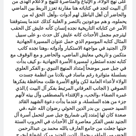
على نهج الولاء، و الإتباع والمناصرة للنهج و لأعلام الهدى من
آل البيت لتجد في كتاباته هنا مقارنة تعزز الربط بين الماضي
والحاضر أن أهل الباطل لهم أدوات ،وآهل الحق له من
يحملوه، و هم موعودين بالنصر و الغلبة كذلك عندما يستوقفنا
الأمر عن كتاباته التاريخية نجده إنسان كأنه عايش كل الحقب
ليترجم مجمل الأحداث كانه عايش كل حدث ،و على سبيل
المثال كتابه الموسوم الذي حمل عنوان المسيرة الجهادية
لآل الجنيد في مواجهة الاستكبار وأدواته ،وهنا نجده كاتب
متكمن و تاريخي معايش الماضي، والحاضر و مع الوقوف مع
كتابه نجده استطرد لمسيرة الأسرة الجهادية ،و كيف بدأت
في جبل صبر موضحاً إمتداد المنهج النبوي ،و الفكر العلوي
بسلسلة متواترة رغم ماساد في بلادنا من أنظمة جسدت
الولاء لأعداء العامة لكن واقع الأسرة ظلت محافظة بفكرها
الصوفي ( الجانب العرفاني المرتبط بفكر آل البيت ),الذي
غمره الصفاء ،والحب، و الإقتداء بالمصطفى وآل بيته لأنهم
جزء من هذه السلسلة، و عندما بدأت دعوة الشهيد القائد
السيد حسين بن بدر الدين الحوثي رضوان الله عليه ،في
صعدة كان لها إمتدد إلى شماريخ جبل صبر لتحمل أسرة آل
الجنيد نفس الفكر معاصرة كل الأحداث في الحروب الستة
حينها جعلت من جامع العارف بالله محمد بن عبدالرحمن
الحضرمي الملقب بجمال الدين الجنيد مركز إشعاع ليخرج