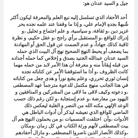
جيل و السيد عدنان هو:
أحد الأحفاد الذي تسلسل إليه نبع العلم والمعرفة ليكون أكثر
شُبهةً بجدهِ الإمام علي، و إذا ما وقفنا عند علمه نجده بحر
غزير دين ،و ثقافة، و سياسية، و علم اجتماع و تحليل ،و
إدراك للواقع ،و المستقبل برأي راجح ،و عقل حكيم، و نظرة
ثاقبة كذلك جهاداً، و عدم الصمت عن قول الحق أو المهادنة
بما يضعف أو يحبط النهج الصحيح نهج آل البيت الذي حمله
السيد عدنان عبدالله الجنيد بصدق و إخلاص كما حمله أجداده
من قبله إيقاناً منه و معرفة أن هذا الأمر لابد من حمله مهما
كانت الظروف ،و أذا ما استوقفنا الأمر عن كتاباته نجده
إنسان ثوري تحرري، وعلم يشع نوراً و هدى جعل من كتاباته
في هذا الجانب منهج مكتمل للدعوة مترجماً عهد المصطفى
،و دعوته وكيف لاقى ما لاقى من المشركين و المنافقين و
اليهود من معارضة ،و عدم إستجابة ،و لكن رغم ذلك حسب
الوعد الإلهي مكنه الله من النصر و الغلبة ليعكس ذلك
الماضي للواقع الذي نعيشه ليذكر أن أدوات الباطل هي
الأدوات ،وأن اختلفت المسميات ،و من يحملون النهج هم آل
بيت المصطفى لأنهم ورثة الكتاب في كل زمان ،ومكان
،وكذلك الأنصار الذين ناصروا المصطفى ،و مازال أحفادهم