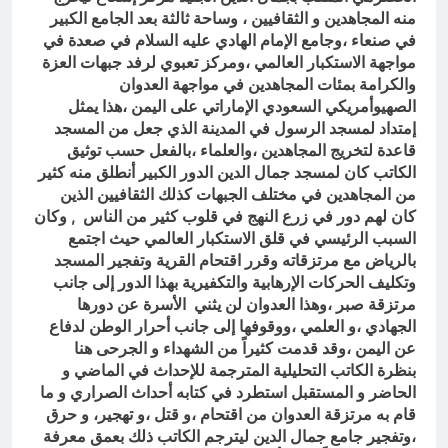
منه المجاهدين و الثقافيين ، وساحة ثالثة بعد الجامع الكبير
في صنعاء ،وجامع الإمام الهادي عليه السلام في صعدة في
مواجهة الاستكبار العالمي ،ومركز تعبوي لرفد جبهات العزة
والكرامة بمئات المجاهدين في مواجهة العدوان
الصهيوأمريكي السعودي الإماراتي على اليمن ،هذا يمثل
إمتداد لمسجد الرسول في المدينة الذي جعل من المسجد
قاعدة لتخريج المجاهدين ،والعلماء ،بالفعل حسب توثيق
الكاتب كان لمسجد جمال الدين الدور الكبير أنطلق منه كثير
من المجاهدين في مختلف الجبهات كذلك الثقافيين الذين
كان لهم دور في زرع النهج في قلوب كثير من الناس , وكان
السبب الرئيسي في قلق الاستكبار العالمي حيث اجتمع
بالرياض مع مرتزقاته وقرر اقتحام القرية وتفجير المسجد
وتكليف الحركات الإرهابية والتكفيرية بهذا الدور إلى جانب
مرتزقة صبر ،وهذا العدوان لن يثني الأسرة عن دورها
الجهادي ،و العلمي ،ووقوفها إلى جانب أحرار الوطن لدفاع
عن اليمن ،وقد قدمت كثيراً من الشهداء و الجرحى هنا
بنظرة الكاتب التحليلية المترجمة للإحداث في الماضي و
الحاضر و المستقبل استطرد في كتابه أحداث الصراري و ما
قام به مرتزقة العدوان من اقتحام ،و قتل ،و تهجير، و حرق
،وتفجير جامع جمال الدين ليترجم الكاتب ذلك بعمق معرفة