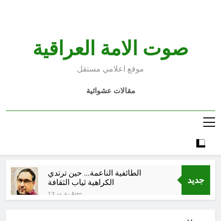
Ski
t
conten
صوت الامة العراقية
موقع اعلامي مستقل
مقالات عشوائية
الطائفية الناعمة… حين ترتدي
جديد
الكراهية ثياب الثقافة
13 دقيقة Ago
مجلس عزاء حسيني (صفات أصحاب
الامامين الحسين والمهدي عليهما