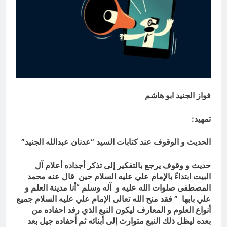
تمنعها)؟ واخطر زعماء الارهاب بالعراق
الأنبار تتقلد تيجان اللآليء والدرر في ظل
ليسوا سعوديين..و(الارهابيين جاءوا من
محافظها المهندس عمر مشعان دبوس
سوريا العلوية وليس من السعودية
في مسيرة النهوض لـمائتي يوم
3 ساعات Ago
الوهابية)..
فواز الجنيد ابو هاشم
تمهيد:
الحديث و الوقوف عند كتابات السيد “عدنان عبدالله الجنيد”
حديث و وقوف يرجع بالتفكير إلى تذكر أجداده أعلام آل
البيت ابتداءً بالإمام علي عليه السلام حين قال عنه محمد
المصطفى صلوات الله عليه و آله وسلم “أنا مدينة العلم و
علي بابها ” فقد منح الله تعالى الإمام علي عليه السلام جميع
أنواع العلوم و المعارف ليكون النبع الذي رفد احفاده من
بعده ليظل ذلك النبع متوارث إلى أبنائه ثم أحفاده جيل بعد