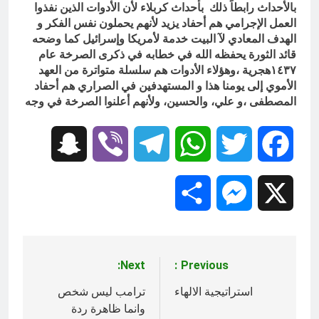
بالأحداث رابطاً ذلك بأحداث كربلاء لأن الأدوات الذين نفذوا
العمل الإجرامي هم أحفاد يزيد لأنهم يحملون نفس الفكر و
الهدف المعادي لآ البيت خدمة لأمريكا وإسرائيل كما وضحه
قائد الثورة يحفظه الله في خطابه في ذكرى الصرخة عام
١٤٣٧هجرية ،وهؤلاء الأدوات هم سلسلة متواترة من العهد
الأموي إلى يومنا هذا و المستهدفين في الصراري هم أحفاد
المصطفى ،و علي، والحسين، ولأنهم أعلنوا الصرخة في وجه
Snapchat
Viber
Telegram
WhatsApp
Twitter
Facebook
Share
Messenger
X
Next:
Previous:
تصفّح
المقالات
استراتيجية الالهاء
ترامب ليس شخص
وانما ظاهرة ردة