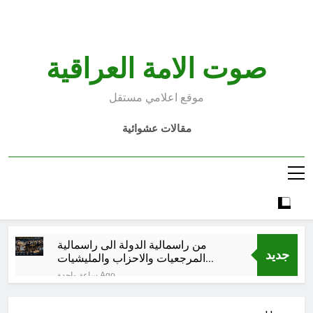
Ski
t
conten
صوت الامة العراقية
موقع اعلامي مستقل
مقالات عشوائية
من راسمالية الدولة الى راسمالية
جديد
المرجعيات والاحزاب والمليشيات
والاذرع
ساعة واحدة Ago
كلمات قرآنية لها علاقة بمشاة أربعين
الحسين: تسقي، آثر (ح 11)