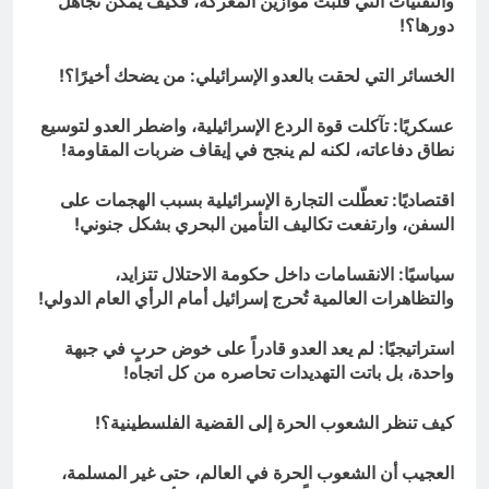
والتقنيات التي قلبت موازين المعركة، فكيف يُمكن تجاهل
دورها؟!
الخسائر التي لحقت بالعدو الإسرائيلي: من يضحك أخيرًا؟!
عسكريًا: تآكلت قوة الردع الإسرائيلية، واضطر العدو لتوسيع
نطاق دفاعاته، لكنه لم ينجح في إيقاف ضربات المقاومة!
اقتصاديًا: تعطّلت التجارة الإسرائيلية بسبب الهجمات على
السفن، وارتفعت تكاليف التأمين البحري بشكل جنوني!
سياسيًا: الانقسامات داخل حكومة الاحتلال تتزايد،
والتظاهرات العالمية تُحرج إسرائيل أمام الرأي العام الدولي!
استراتيجيًا: لم يعد العدو قادراً على خوض حربٍ في جبهة
واحدة، بل باتت التهديدات تحاصره من كل اتجاه!
كيف تنظر الشعوب الحرة إلى القضية الفلسطينية؟!
العجيب أن الشعوب الحرة في العالم، حتى غير المسلمة،