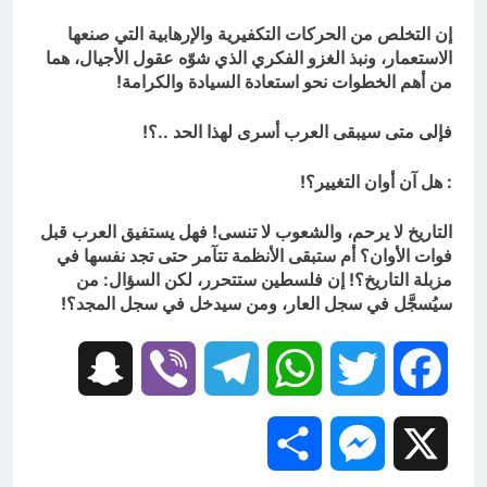
إن التخلص من الحركات التكفيرية والإرهابية التي صنعها
الاستعمار، ونبذ الغزو الفكري الذي شوّه عقول الأجيال، هما
من أهم الخطوات نحو استعادة السيادة والكرامة!
فإلى متى سيبقى العرب أسرى لهذا الحد ..؟!
: هل آن أوان التغيير؟!
التاريخ لا يرحم، والشعوب لا تنسى! فهل يستفيق العرب قبل
فوات الأوان؟ أم ستبقى الأنظمة تتآمر حتى تجد نفسها في
مزبلة التاريخ؟! إن فلسطين ستتحرر، لكن السؤال: من
سيُسجَّل في سجل العار، ومن سيدخل في سجل المجد؟!
Snapchat
Viber
Telegram
WhatsApp
Twitter
Facebook
Share
Messenger
X