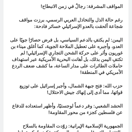
المواقف المشرفة: رجالٌ في زمن الانبطاح!
رغم حالة الذل والتخاذل العربي الرسمي، برزت مواقف
شجاعة ألحقت بالعدو الإسرائيلي خسائر فادحة:
اليمن: لم يكتفِ بالدعم السياسي، بل فرض حصارًا جويًا على
العدو، وأجبره على تعطيل الملاحة الجوية، كما أغلق ميناء بن
غوريون وأثر على حركة الشحن التجاري الإسرائيلي! لم
تكتفِ اليمن بذلك، بل أهانت البحرية الأمريكية عبر استهداف
حاملات الطائرات على مدار الساعة، ما كشف ضعف الردع
الأمريكي في المنطقة!
حزب الله: فتح جبهة الشمال، وأجبر إسرائيل على توزيع
قواتها، مما أدى إلى إنهاك جيش الاحتلال!
الحشد الشعبي: وفر دعماً لوجستيًا، وأظهر استعداده للدفاع
عن فلسطين كجزء من محور المقاومة!
الجمهورية الإسلامية الإيرانية: زوّدت المقاومة بالسلاح