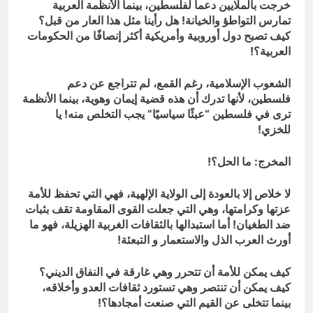
خرجت بالملايين دعماً لفلسطين، بينما الأنظمة العربية
تمارس التواطؤ والخيانة! هل رأينا مثل هذا العار من قبل؟
كيف تصبح دول أوروبية وأمريكية أكثر إنصافًا من الحكومات
العربية؟!
الشعوب الإسلامية، رغم القمع، لم تتراجع عن دعم
فلسطين، لأنها تدرك أن هذه قضية إيمان وهوية، بينما الأنظمة
ترى في فلسطين “عبئًا سياسيًا” يجب التخلص منه! يا
للخزي!
المخرج: ما الحل؟!
لا خلاص إلا بالعودة إلى الولاية الإلهية، فهي التي تحفظ للأمة
عزتها وكرامتها، وهي التي جعلت القوى المقاومة تقف بثبات
ضد الطغيان! أما استبدالها بالثقافات الغربية الهزيلة، فهو ما
أورث العرب الذل والاستعمار و التبعئة!
كيف يمكن للأمة أن تتحرر وهي غارقة في النفاق الديني؟
كيف يمكن أن تنتصر وهي تستورد ثقافات العدو وأخلاقه،
بينما تتخلى عن القيم التي صنعت أمجادها؟!