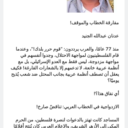
9 ساعات Ago
مؤيد اللامي .. الأكثر إستحقاقا لمنصب
وزير الثقافة أو الخارجية
مفارقة الخطاب والموقف!
9 ساعات Ago
عدنان عبدالله الجنيد
منذ 77 عامًا، والعرب يرددون: “قوم حرر بلدك!”، وعندما
قام الفلسطينيون لمواجهة الاحتلال، وجدوا أنفسهم في
مواجهة مزدوجة، ليس فقط مع العدو الإسرائيلي، بل مع
أنظمة عربية خانعة، لا تدعمهم إلا بالشعارات الفارغة! فكيف
يعقل أن تصطف أنظمة عربية بجانب المحتل ضد شعب يُذبح
يوميًا؟
أي نفاق هذا؟!
الازدواجية في الخطاب العربي: تناقضٌ صارخ!
المساجد كانت تهتز بالدعوات لنصرة فلسطين، من الحرم
المكي إلى الأزهر الشريف، والإعلام العربي كان يُنتج أفلامًا