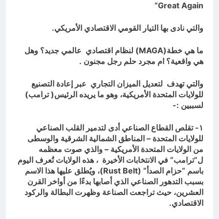
“
Great Again
والتي نادى بها التيار القومي الاقتصادي الأمريكي.
ما هي خطة(
MAGA
) لنظام اقتصادي عالمي جديد؟ وهل
هي واقعية؟ ام مجرد حلم رجل مجنون .
والتي تهدف لتعديل الميزان التجاري عبر إعادة التصنيع
للولايات المتحدة الأمريكية، وهو ما يريده الرئيس( ترامب)
لسببين :-
١- تقلص القطاع الصناعي أدى لتدمير القلب الصناعي
للولايات المتحدة – المناطق الشمالية الشرقية والوسطى
من الولايات المتحدة الأمريكية – والذي صوت معظمه
ل”ترامب” في الانتخابات الأخيرة ، هذه الولايات تُعرف اليوم
باسم “حزام الصدأ” (
Rust Belt
)، ويُطلق عليها هذا الاسم
بسبب التدهور الصناعي الذي أصابها بدءًا من أواخر القرن
العشرين، حيث تراجعت الصناعة وظهرت البطالة والركود
الاقتصادي.