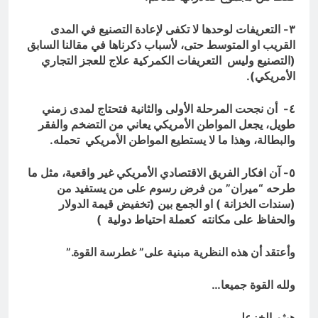
٣- التعريفات لوحدها لا تكفى لإعادة التصنيع في المدى
القريب او المتوسط حتى، لأسباب ذكرناها في مقالنا السابق
(التصنيع وليس التعريفات الكمركية علاج للعجز التجاري
الأمريكي).
٤- أن نجحت المرحلة الأولى والثانية فتحتاج لمدى زمني
طويل، يجعل المواطن الأمريكي يعاني من التضخم والفقر
والبطالة، وهذا ما لا يستطيع المواطن الأمريكي تحمله.
٥- آن افكار الفريق الاقتصادي الأمريكي غير واقعية، مثل ما
طرحه “ميران” من فرض رسوم على من يستفيد من
(سندات الخزانة ) او الجمع بين (تخفيض قيمة الدولار
والحفاظ على مكانته كعملة احتياط دولية )
وأعتقد أن هذه النظرية مبنية على” غطرسة القوة.”
ولله القوة جميعا…
هيثم الخزعلي