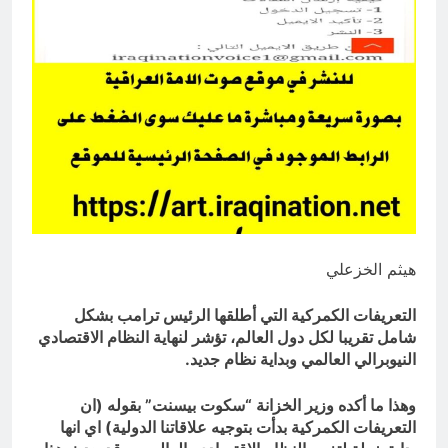
المنافي.. ووصايا لم تُنفذ
12 ساعة Ago
لوحة النشوة / راي الفلسفة
التجريدية للانسان
13 ساعة Ago
هيثم الخزعلي
التعريفات الكمركية التي أطلقها الرئيس ترامب بشكل
شامل تقريبا لكل دول العالم، تؤشر لنهاية النظام الاقتصادي
النيوبرالي العالمي وبداية نظام جديد.
وهذا ما أكده وزير الخزانة “سكوت بيسنت” بقوله (ان
التعريفات الكمركية بدأت بتوجيه علاقاتنا الدولية) اي انها