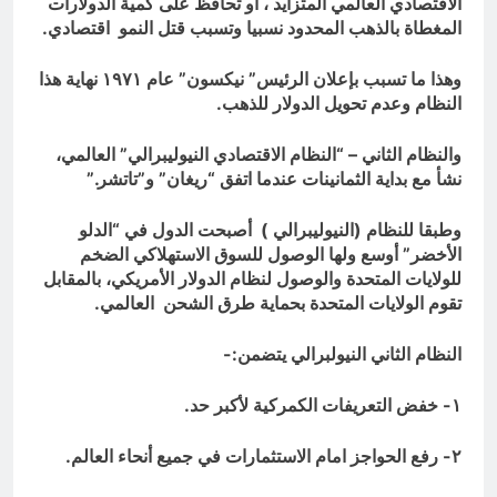
الاقتصادي العالمي المتزايد ، او تحافظ على كمية الدولارات
المغطاة بالذهب المحدود نسبيا وتسبب قتل النمو اقتصادي.
وهذا ما تسبب بإعلان الرئيس” نيكسون” عام ١٩٧١ نهاية هذا
النظام وعدم تحويل الدولار للذهب.
والنظام الثاني – “النظام الاقتصادي النيوليبرالي” العالمي،
نشأ مع بداية الثمانينات عندما اتفق “ريغان” و”تاتشر.”
وطبقا للنظام (النيوليبرالي ) أصبحت الدول في “الدلو
الأخضر” أوسع ولها الوصول للسوق الاستهلاكي الضخم
للولايات المتحدة والوصول لنظام الدولار الأمريكي، بالمقابل
تقوم الولايات المتحدة بحماية طرق الشحن العالمي.
النظام الثاني النيولبرالي يتضمن:-
١- خفض التعريفات الكمركية لأكبر حد.
٢- رفع الحواجز امام الاستثمارات في جميع أنحاء العالم.