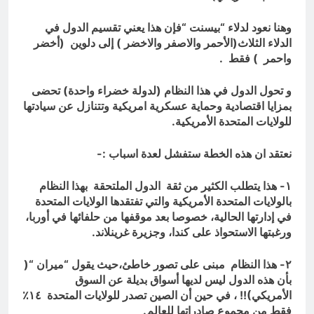
وهنا نعود لدلاء “بيسنت “فإن هذا يعني تقسيم الدول في
الدلاء الثلاث(الأحمر والاصفر والاخضر ) إلى دلوين (أخضر
واحمر ) فقط .
و تحول الدول في هذا النظام (لدولة خضراء واحدة) تحضى
بمزايا اقتصادية وحماية عسكرية امريكية وتتنازل عن سيادتها
للولايات المتحدة الأمريكية.
نعتقد ان هذه الخطة ستفشل لعدة اسباب :-
١- هذا يتطلب الكثير من ثقة الدول الملتحقة بهذا النظام
بالولايات المتحدة الأمريكية والتي تفتقدها الولايات المتحدة
في إدارتها الحالية، خصوصا بعد موقفها من حلفائها في أوربا،
ورغبتها الاستحواذ على كندا، وجزيرة غرينلاند.
٢- هذا النظام مبنى على تصور خاطئ،حيث يقول “ميران “(
بأن هذه الدول ليس لديها أسواق بديلة عن السوق
الأمريكي)!! ، في حين أن الصين تصدر للولايات المتحدة ١٤٪
فقط من مجموع صادراتها للعالم.