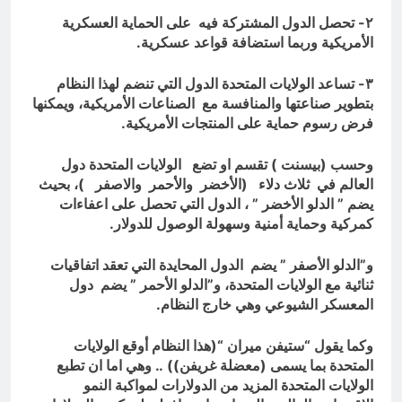
٢- تحصل الدول المشتركة فيه على الحماية العسكرية
الأمريكية وربما استضافة قواعد عسكرية.
٣- تساعد الولايات المتحدة الدول التي تنضم لهذا النظام
بتطوير صناعتها والمنافسة مع الصناعات الأمريكية، ويمكنها
فرض رسوم حماية على المنتجات الأمريكية.
وحسب (بيسنت ) تقسم او تضع الولايات المتحدة دول
العالم في ثلاث دلاء (الأخضر والأحمر والاصفر )، بحيث
يضم ” الدلو الأخضر ” ، الدول التي تحصل على اعفاءات
كمركية وحماية أمنية وسهولة الوصول للدولار.
و”الدلو الأصفر ” يضم الدول المحايدة التي تعقد اتفاقيات
ثنائية مع الولايات المتحدة، و”الدلو الأحمر ” يضم دول
المعسكر الشيوعي وهي خارج النظام.
وكما يقول “ستيفن ميران “(هذا النظام أوقع الولايات
المتحدة بما يسمى (معضلة غريفن)) .. وهي اما ان تطبع
الولايات المتحدة المزيد من الدولارات لمواكبة النمو