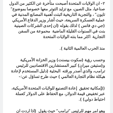
٢- ان الولايات المتحدة أصبحت متأخرة عن الكثير من الدول
صناعيا، مثل الصين، مع تزايد التوتر معها خصوصا بموضوع”
تايون” ، والتجربة التاريخية اثبتت أهمية المصانع المدنية في
عملية العسكرة السريعة، حيث أشار وزير الدفاع الأمريكي
(جي دي فانس ) لذلك بقوله (ان إحدى الشركات الصينية
بنت في السنوات القليلة الماضية محموعة من السفن
التجارية اكثر مما بنته الولايات المتحدة
منذ الحرب العالمية الثانية ).
وحسب رؤية (سكوت بيسنت) وزير الخزانة الأمريكية
و(ستيفن ميران) كبير المستشارين الاقتصاديبن للرئيس
ترامب، والذي أصدر ورقته البحثية (دليل المستخدم لإعادة
هيكلة نظام التجارة العالمي ) حيث طرح تساؤل عن:-
((إمكانية تحقيق إعادة التصنيع للولايات المتحدة الأمريكية،
عبر تخفيض قيمة الدولار، مع الحفاظ على الدولار كعملة
احتياط دولي) ).
وهو امر مهم للرئيس “ترامب” حيث يقول (اذا اردت ان