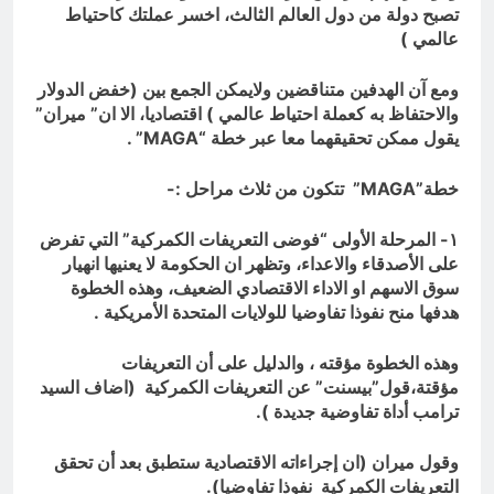
تصبح دولة من دول العالم الثالث، اخسر عملتك كاحتياط
عالمي )
ومع آن الهدفين متناقضين ولايمكن الجمع بين (خفض الدولار
والاحتفاظ به كعملة احتياط عالمي ) اقتصاديا، الا ان” ميران”
يقول ممكن تحقيقهما معا عبر خطة “
MAGA
” .
خطة”
MAGA
” تتكون من ثلاث مراحل :-
١- المرحلة الأولى “فوضى التعريفات الكمركية” التي تفرض
على الأصدقاء والاعداء، وتظهر ان الحكومة لا يعنيها انهيار
سوق الاسهم او الاداء الاقتصادي الضعيف، وهذه الخطوة
هدفها منح نفوذا تفاوضيا للولايات المتحدة الأمريكية .
وهذه الخطوة مؤقته ، والدليل على أن التعريفات
مؤقتة،قول”بيسنت” عن التعريفات الكمركية (اضاف السيد
ترامب أداة تفاوضية جديدة ).
وقول ميران (ان إجراءاته الاقتصادية ستطبق بعد أن تحقق
التعريفات الكمركية نفوذا تفاوضيا).