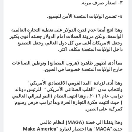
٣- اسعار صرف مرنة.
٤- تضمن الولايات المتحدة الأمن للجميع.
وهذا انتج أيضا عدم قدرة الدولار على تغطية التجارة العالمية
الواسعة، ولكن مرونة العملات امام الدولار جعلته أقوى بكثير
وجعل الامريكان أغنى من كل دول العالم، وجعل التصنيع
داخل الولايات المتحدة مكلف اكثر.
مما أدى لظهور ظاهرة (هروب المصانع) وتوطين الصناعات
خارج الولايات المتحدة خصوصا في الصين.
وهذا أدى لزيادة “المد القومي الاقتصادي الأمريكي”
وانتخاب مدن “القلب الصناعي الأمريكي” للرئيس دونالد
ترامب عام ٢٠١٦.، وهنا انتهى النظام (النيو ليبرالي العالمي
) حيث انتهت فكرة التجارة الحرة وبدأ ترامب فرض رسوم
كمركية على الصين.
وهذا ينقلنا الى خطة (
MAGA
) لنظام عالمي
جديد،”
MAGA
” هنا اختصار لعبارة “
Make America