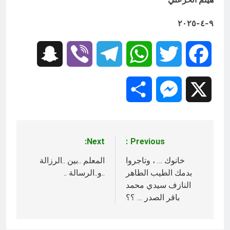
٩-٤-٢٠٢٥
Snapchat
Viber
Telegram
WhatsApp
Twitter
Facebook
Share
Messenger
X
Next:
Previous:
تصفّح
المقالات
خانوك … ، وتاجروا
المعلم ..بين ..الرزالة
بدمك الطيب الطاهر
..و..الرسالة ..
النازف سيدي محمد
باقر الصدر … ؟؟