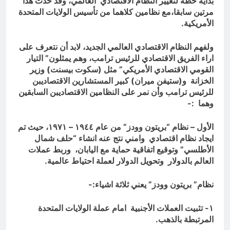
بداية خطة لتغيير النظام الاقتصادي العالمي، وقد حدث هذا
مرتين سابقا،مع نظامين كلاهما من تأسيس الولايات المتحدة
الأمريكية.
ولفهم النظام الاقتصادي العالمي الجديد، لابد أن نتعرف على
اراء الفريق الاقتصادي للرئيس ترامب، وهم يمثلون” التيار
القومي الاقتصادي الأمريكي” مثل (سكوت بيسنت) وزير
الخزانة و(ستيفن ميران) كبير المستشارين الاقتصاديبن
للرئيس ترامب وأن نمر على النظامين الاقتصاديبن السابقين
وهما :-
الأول – نظام “بريتون وودز” من عام ١٩٤٤ – ١٩٧١، حيث تم
ايجاد نظام اقتصادي وامني نتج عنه انشاء “حلف شمال
الأطلسي” وتوقيع اتفاقية حماية مع اليابان، وربط عملات
العالم بالدولار وتحويل الدولار لعملة احتياط عالمية.
نظام” بريتون وودز” يعني ثلاثة اشياء:-
١- تثبيت العملات الأجنبية امام عملة الولايات المتحدة
المرتبطة بالذهب.