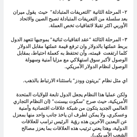
٢- المرحلة الثانية “التعريفات المتبادلة” حيث يقول ميران
بعد سلسلة من التعريفات المتبادلة تصبح الصين والاتحاد
الأوربي اكثر تقبلا لاتفاقيات تخص العملة.
٣- المرحلة الثالثة “عقد اتفاقيات ثنائية” بموجبها تتعهد الدول
بربط عملتها بالدولار وان ترفع قيمة عملتها مقابل الدولار
كلما ارتفعت قيمته، وأن تحتفظ به كعملة احتياط، بمقابل
الوصول لأكبر سوق استهلاكي مع مزايا أمنية وسهولة
الوصول لنظام الدولار الأمريكي.
اي مثل نظام “بريتون وودز” باستثناء الارتباط بالذهب.
ولكن عمليا هذا النظام يجعل الدول تابعة للولايات المتحدة
الأمريكية، حيث صرح “سكوت بيسنت” (ان النظام التجاري
العالمي الجديد يتكون من شبكة علاقات اقتصادية وأمنية
وعسكري، ولا يمكن لطرف ان ياخذ جانب واحد منها بمعزل
عن البعدين الآخرين هذه رؤية الرئيس ترامب للعلاقات
الدولية، وهذا يعني ترتيب هذه العلاقات بما يعزز مصالح
الشعب الأمريكي).