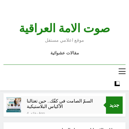
Ski
t
conten
صوت الامة العراقية
موقع اعلامي مستقل
مقالات عشوائية
السمّ الصامت في كفّك.. حين تغتالنا
جديد
الأكياس البلاستيكية
4 دقائق Ago
خطب صلاة الجمعة (ح 22) (تمييز
وخلافة بني البشر)