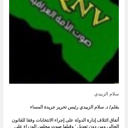
النووية والتكنولوجية غير المعلنة… نحو
هندسة ردع جديدة في الشرق الأوسط ؟
14 ساعة Ago
خطب صلاة الجمعة (ح 26) (مفهوم
أسماء الله الحسنى)
15 ساعة Ago
سلام الزبيدي
بقلم/ د. سلام الزبيدي رئيس تحرير جريدة المساء
أتفاق ائتلاف إدارة الدولة على إجراء الانتخابات وفقا للقانون
الحالي ومن دون تعديل ‘ وقبلها صوت مجلس الوزراء على