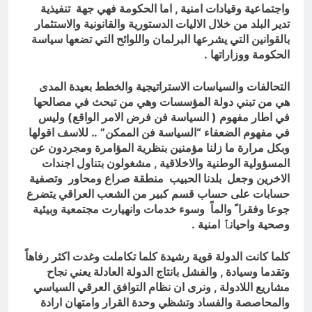
واجتماعية وقيادات امنية , اما الحكومة فهي جهة تنفيذية
تدير البلد من خلال الاليات الدستورية والقانونية والاستثمار
بالقوانين التي يشرعها البرلمان واللوائح التي تضعها سياسة
الحكومة ووزاراتها .
التحالفات والسياسات الاستراتيجية والخطط بعيدة المدى
هي من تبني دولة المؤسسات وهي من تبحث في مصالحها
في اطار مفهوم ( السياسة فن فرض الامر الواقع) وليس
في مفهوم الضعفاء “السياسة فن الممكن” .. للاسف اقولها
وبكل مرارة ما زلنا مؤمنين بنظرية المؤامرة ومجردون عن
المسؤولية الوطنية والاخلاقية , مشغولون بتناول اجندات
الاخرين وجعل بلدنا الحبيب منطقة صراع ومحاور وتصفية
حسابات على حساب قسم كبير من الشعب العراقي يتضرع
جوعا وفقرا ً والماً وسوء خدمات وانهيارت مجتمعية وبيئية
وصحية واحيانٱ امنية .
كلما كانت الدولة قوية رشيدة كلما تكاملت وغدت اكثر رفاهاً
وتقدما وسيادة , والفشل بانتاج الدولة العادلة يعني نجاح
مشاريع اللادولة , ونرى ان نظام التوافق العرقي السياسي
والمحاصصة والفساد وتشظي وحدة القرار وامتهان ارادة