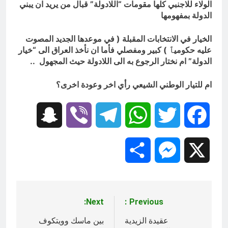
الولاء للاجنبي كلها مقومات “اللادولة” قبال من يريد ان يبني
الدولة بمفهومها
الخيار في الانتخابات المقبلة ( في موعدها الجديد المصوت
عليه حكوميٱ ) كبير ومفصلي فأما ان نأخذ العراق الى “خيار
الدولة” ام نختار الرجوع به الى اللادولة حيث المجهول ..
ام للتيار الوطني الشيعي رأي اخر وعودة اخرى؟
Snapchat
Viber
Telegram
WhatsApp
Twitter
Facebook
Share
Messenger
X
Next:
Previous:
تصفّح
المقالات
عقيدة الزيدية
بين ماسك وويتكوف