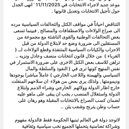
موعد جديد لاجراء الانتخابات في 11/11/2025 ‘ انهى الجدل
حول تأجيل الانتخابات وتعديل قانونها .
التناقض احياناً في مواقف الكتل والتحالفات السياسية مرده
الى صراع الولاءات والاصطفافات والمصالح , فبينما تسعى
بعض التحالفات الوطنية والقوى الناشئة مع مجموعة من
المستقلين الى ضرورة وضع حد لابتلاع الدولة من قبل
الاحزاب والكيانات السياسية المتنفذة وقطع الولاءات لــ (
الغرباء ) من خلال قانون انتخابات منصف وعادل ونزيه ..
تراهن للاسف بعض الكتل الاخرى على ضرورة الاستمرار في
نفس المنهج كونها ترى في ( النفوذ والسلطة والمال
السياسي والهيمنة واللاعب الخارجي ) عاملاً مباشرا بوجودها
وديمومتها , ولذلك يرى بعض من هولاء ان سلاحهم المنفلت
خارج اطار الدولة وولائهم الخارجي وشراء الذمم وابتلاع
الدولة واستغلال المنصب ٫ يجب ان يبقى على ماهو عليه
لضمان كسب الصراع بالانتخابات المقبلة وهو رهان على
حساب وطن يترنح وشعب يئن ..
لاتوجد دولة في العالم تبنيها الحكومة فقط فالدولة مفهوم
وشراكة تضامنية يتحملها الجميع نخب سياسية وثقافية