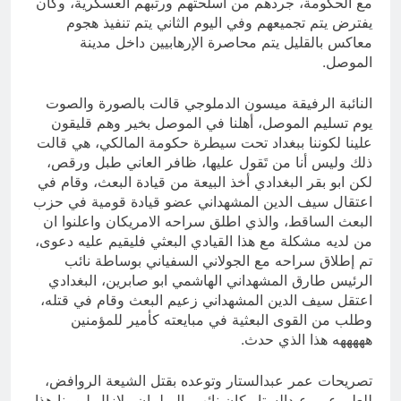
مع الحكومة، جردهم من اسلحتهم ورتبهم العسكرية، وكان
يفترض يتم تجميعهم وفي اليوم الثاني يتم تنفيذ هجوم
معاكس بالقليل يتم محاصرة الإرهابيين داخل مدينة
الموصل.
النائبة الرفيقة ميسون الدملوجي قالت بالصورة والصوت
يوم تسليم الموصل، أهلنا في الموصل بخير وهم قليقون
علينا لكوننا ببغداد تحت سيطرة حكومة المالكي، هي قالت
ذلك وليس أنا من تَقول عليها، ظافر العاني طبل ورقص،
لكن ابو بقر البغدادي أخذ البيعة من قيادة البعث، وقام في
اعتقال سيف الدين المشهداني عضو قيادة قومية في حزب
البعث الساقط، والذي اطلق سراحه الامريكان واعلنوا ان
من لديه مشكلة مع هذا القيادي البعثي فليقيم عليه دعوى،
تم إطلاق سراحه مع الجولاني السفياني بوساطة نائب
الرئيس طارق المشهداني الهاشمي ابو صابرين، البغدادي
اعتقل سيف الدين المشهداني زعيم البعث وقام في قتله،
وطلب من القوى البعثية في مبايعته كأمير للمؤمنين
هههههه هذا الذي حدث.
تصريحات عمر عبدالستار وتوعده بقتل الشيعة الروافض،
للعلم عمر عبدالستار كان نائب بالبرلمان ولازال ليومنا هذا