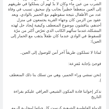
الشرب من عين ماء وكان لا بدّ لهم أن يسلكوا في طريقهم
إلى العين منعطفاً خطيراً بجانب وادٍ سحيق، تسبب في وفاة
عدد من الأطفال نتيجة سقوطهم مع الحمير بالوادي، وبعد
عقود من الزمن كان وجهاء القرية يجتمعون في منزل
أحدهم، يناقشون موضوع المنعطف وكيفية إيجاد حل لهذه
المشكلة،عندما سألهم الكاتب الذي تعرّض أكثر من مرّة
للسقوط في الوادي عندما كان طفلاً يذهب مع الحمار إلى
العين):
لماذا لا تسلكون طريقاً آخر آمن للوصول إلى العين..
‏فوجئ بإجابة مُفزِعة:
(نحن نمشي وراء الحمير، وهي من تسلك بنا ذلك المنعطف
).
نذكر إخواننا قادة المكون الشيعي العراقي عليكم بقراءة
التاريخ
الدولة الفاطمية الشيعية كرست كل حياتها لمحاربة الروم