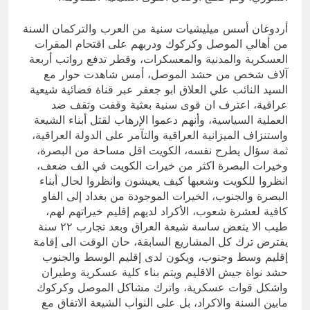
أردوغان أسس ميليشيات سنية من العرب والتركمان السنة
من أهالي الموصل وكركوك ودربهم على اقتحام المقرات
العسكرية والمدنية والمعسكرات، وقطر تدفع رواتب أربعة
آلاف شخص من حشد الموصل، أمس شاهدت حوار مع
السيد النائب علي العلاق ابو جعفر عبر قناة فضائية شيعية
عراقية، اعترف ان قوى سنية بعثية وقفت وتقف ضد
العملية السياسية، وأنهم دعموا الإرهاب لقتل أبناء الشيعة
واستنزاف الميزانية العراقية والتآمر على الدولة العراقية،
ثمة سؤال يطرح نفسه، الكويت اقل مساحة من البصرة،
وخيرات البصرة اكثر من خيرات الكويت في الف ضعف،
انظروا للكويت وشعبها كيف يعيشون وانظروا لحال أبناء
البصرة والجنوب، الخيرات الموجودة من بغداد إلى الفاو
كافية لعشرة شعوب، الأكراد لديهم إقليم خيراتهم لهم،
طيب الا يتعض ساسة شيعة العراق وبعد تجارب ٢٢ سنة
يفترض ترك كل المشاريع السابقة، حان الوقت الى إقامة
إقليم وسط وجنوب، ويكون لدى إقليم الوسط والجنوب
حشد نواة جيش الاقليم ويتم بناء كلية عسكرية وطيران
واشكل قوات عسكرية، واترك مشاكل الموصل وكركوك
مابين السنة والاكراد، بل على النواب الشيعة الاتفاق مع