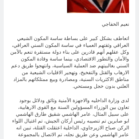
من الجولاني (ح 1) (وإذا كنت فيهم فأقمت
لهم الصلاة فلتقم طائفة منهم معك
12 ساعة Ago
وليأخذوا أٍسلحتهم)
مجلس عزاء حسيني (البصيرة في
القرآن الكريم وعند العباس عليه
نعيم الخفاجي
السلام)
12 ساعة Ago
اتعاطف بشكل كبير على بساطة ساسة المكون الشيعي
العراقي وثقتهم العمياء في ساسة المكون السني العراقي،
وكل عقلهم أنهم قادرين على بناء دولة مستقرة تنعم بالأمن
والأمان والتطور الاقتصادي، بينما ساسة وقادة المكون
السني بغالبيتهم ضد العملية السياسية، وانتهجوا طريق دعم
الارهاب والقتل والتفخيخ، وتهجير الاقليات الشيعية من
مناطق الاكثريات السنية، ومصادرة وبيع ممتلكاتهم بالمزاد
العلني بدون خجل ومستحي.
لدى وزارة الداخليه والاجهزة الأمنية وثائق ودلائل بوجود
تعاون بين الوزراء المسؤولين السنة مع القوى الارهابية،
على سبيل المثال، عامر الهاشمي شقيق طارق الهاشمي
ابو صابرين تم تنصيبه رئيس أركان الجيش، تم اغتيال اللواء
الركن صباح الازيرجاوي، الداخلية اعتقلت القتلة، تبين انه
عامر الهاشمي وعن طريق نجله، تم الاتصال بالمجموعة