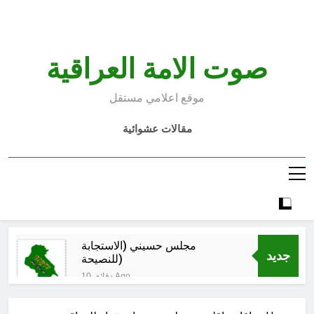
Ski
t
conten
صوت الامة العراقية
موقع اعلامي مستقل
مقالات عشوائية
مجلس حسيني (الاستجابة
جديد
للنصيحة)
10 دقائق Ago
الكاتبان باقر الزبيدي ورياض سعد يحذران
من الجولاني (ح 2) (فاذا سجدوا فليكونوا