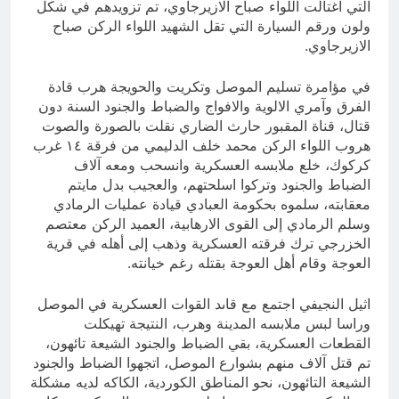
التي اغتالت اللواء صباح الازيرجاوي، تم تزويدهم في شكل
ولون ورقم السيارة التي تقل الشهيد اللواء الركن صباح
الازيرجاوي.
في مؤامرة تسليم الموصل وتكريت والحويجة هرب قادة
الفرق وآمري الالوية والافواج والضباط والجنود السنة دون
قتال، قناة المقبور حارث الضاري نقلت بالصورة والصوت
هروب اللواء الركن محمد خلف الدليمي من فرقة ١٤ غرب
كركوك، خلع ملابسه العسكرية وانسحب ومعه آلاف
الضباط والجنود وتركوا اسلحتهم، والعجيب بدل مايتم
معقابته، سلموه بحكومة العبادي قيادة عمليات الرمادي
وسلم الرمادي إلى القوى الارهابية، العميد الركن معتصم
الخزرجي ترك فرقته العسكرية وذهب إلى أهله في قرية
العوجة وقام أهل العوجة بقتله رغم خيانته.
اثيل النجيفي اجتمع مع قاىد القوات العسكرية في الموصل
وراسا لبس ملابسه المدينة وهرب، النتيجة تهيكلت
القطعات العسكرية، بقي الضباط والجنود الشيعة تائهون،
تم قتل آلاف منهم بشوارع الموصل، اتجهوا الضباط والجنود
الشيعة التائهون، نحو المناطق الكوردية، الكاكه لديه مشكلة