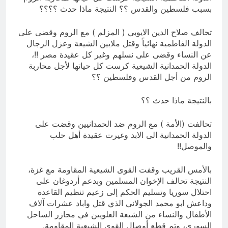
بسبب فلسطين والقدس ؟؟ النتيجة ماذا حدث ؟؟؟؟
تحالف صلاح الدين الايوبي ( المزلم ) مع الروم وقضى على
الدولة الفاطمية نهائياً وقتل ملايين الشيعة وعزل الرجال
عن النساء وقضى على نسلهم وغير كل عقيدة مصر !!،
الدولة الحمدانية الشيعية كرست كل حياتها لأجل محاربة
الروم من أجل القدس وفلسطين ؟؟
بالنتيجة ماذا حدث ؟؟
تحالفت (الأمة ) مع الروم ضد الحمدانيين وقضت على
الدولة الحمدانية الى الابد وغيرت عقيدة أهل حلب
والموصل!!
بالأمس القريب وقفت القوى الشيعية المقاومة مع غزة،
النتيجة تحالف الإخوان المسلمين وبدعم أردوغان على
احتلال سوريا وتسليم الحكم إلى زعيم تنظيم القاعدة
وداعش ابو محمد الجولاني الذي قتل واباد عشرات آلاف
الأطفال والنساء من الشيعة العلويين في مجازر الساحل
السوري، وتم قطع أوصال القوى الشيعية المقاومة.