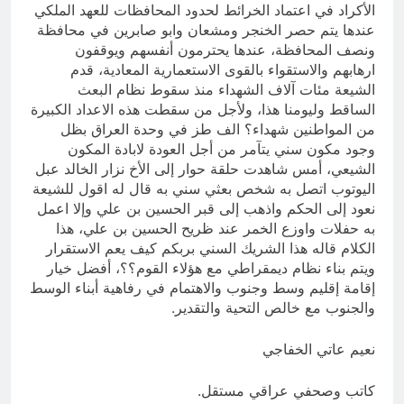
الأكراد في اعتماد الخرائط لحدود المحافظات للعهد الملكي
عندها يتم حصر الخنجر ومشعان وابو صابرين في محافظة
ونصف المحافظة، عندها يحترمون أنفسهم ويوقفون
ارهابهم والاستقواء بالقوى الاستعمارية المعادية، قدم
الشيعة مئات آلاف الشهداء منذ سقوط نظام البعث
الساقط وليومنا هذا، ولأجل من سقطت هذه الاعداد الكبيرة
من المواطنين شهداء؟ الف طز في وحدة العراق بظل
وجود مكون سني يتآمر من أجل العودة لابادة المكون
الشيعي، أمس شاهدت حلقة حوار إلى الأخ نزار الخالد عبل
اليوتوب اتصل به شخص بعثي سني به قال له اقول للشيعة
نعود إلى الحكم واذهب إلى قبر الحسين بن علي وإلا اعمل
به حفلات واوزع الخمر عند ظريح الحسين بن علي، هذا
الكلام قاله هذا الشريك السني بربكم كيف يعم الاستقرار
ويتم بناء نظام ديمقراطي مع هؤلاء القوم؟؟، أفضل خيار
إقامة إقليم وسط وجنوب والاهتمام في رفاهية أبناء الوسط
والجنوب مع خالص التحية والتقدير.
نعيم عاتي الخفاجي
كاتب وصحفي عراقي مستقل.