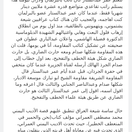
يستلم راتب تقاعدي متواضع قدره عشرة ملايين دينار
شهريا فقط، عندما كان عمر عبدالستار عضو بالبرلمان
كنت اهاجمه، والعجيب كان هناك كتاب عراقيين شيعة
يشتموني، ويتهمونني بالطائفية، منذ اول يوم من انطلاق
إرهاب فلول البعث وهابي واغتيالهم الشهيدة الدبلوماسية
الدكتورة فضيلة الهاشمي، واعلان عبدالباري عطوان في
صحيفته عن تشكيل كتائب المقاومة، أنا قي يومها، قلت ان
هذه المقاومة شكلها صدام ومعه حارث الضاري، بل حارث
الضاري شكل هيئة الخطف والتفخيح، بعد اول خطاب إلى
صدام الجرذ الهالك أرسله لقناة الجزيرة عندما كان متخفي
في حفرة الجرذان، قبل عدة أيام عمر عبدالستار قال
المقاومة الشريفة مقاومة الشيخ ابو تبارك موسعة الادبار،
شكلها صدام وعبدالناصر الجنابي والثالث قال اعرفه وما
اقول اسمه، اقول إلى عمر عبدالستار الثالث هو حارث
الضاري عن طريق هيئة علماء الخطف والتفخيخ.
حال ساسة شيعة العراق تنطبق عليهم قصة الأديب اليمني
محمد مصطفى العمراني مؤلف كتاب(نحن والحمير في
المنعطف الخطير)، حيث تحدث الاديب اليمني العمراني،
الذي تحدث فيه عن معاناة أهل قريته الذين ينقلون مياه