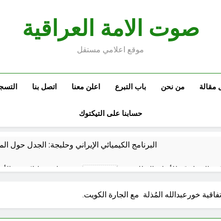
صوت الامة العراقية
موقع اعلامي مستقل
 مقالة
من نحن
باب التبرع
اعلن معنا
اتصل بنا
التسج
حسابنا على التيكتوك
البرنامج الكيميائي الإيراني وحلبجة: الجدل حول ال
نيّة والسياسيّة للأتفاق الإطاري
قراءة تحليليّة في الأبع
60 دقيقة Ago
قويدات مجلس قيادة ثورة الإطار التسخيتي, من اصحاب الكساء ا
فاقية خورعبدالله المُذلة مع الجارة الكويت.