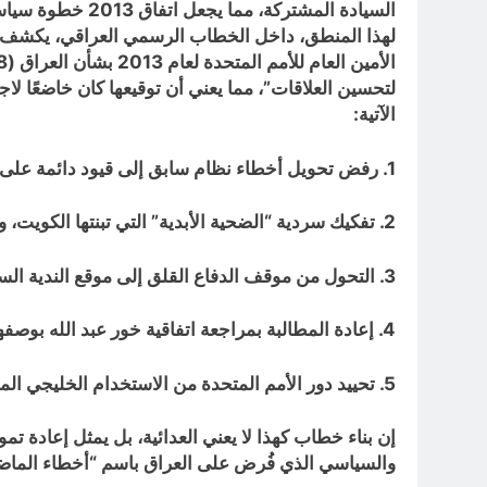
السيادة المشتركة، مما يجعل اتفاق 2013 خطوة سياسية وليست التزامًا قانونيًا دوليًا (راجع:
لهذا المنطق، داخل الخطاب الرسمي العراقي، يكشف ح
الأمين العام للأمم المتحدة لعام 2013 بشأن العراق (
8
لتحسين العلاقات”، مما يعني أن توقيعها كان خاضعًا 
الآتية:
1. رفض تحويل أخطاء نظام سابق إلى قيود دائمة على الدولة العراقية الحالية.
2. تفكيك سردية “الضحية الأبدية” التي تبنتها الكويت، وكشف توظيفها السياسي والاقتصادي ضد االحالي
3. التحول من موقف الدفاع القلق إلى موقع الندية السياسية والحق التاريخي.
4. إعادة المطالبة بمراجعة اتفاقية خور عبد الله بوصفها اتفاقًا غير متوازن، جرى توقيعه تحت ظرف ضعف الدولة العراقية، وليس خيارًا سياديًا حرًا.
5. تحييد دور الأمم المتحدة من الاستخدام الخليجي الموجّه، وطرح السيادة العراقية كملف مستقل، غير مرتبط برضى الآخرين.
إن بناء خطاب كهذا لا يعني العدائية، بل يمثل إعادة 
والسياسي الذي فُرض على العراق باسم “أخطاء الماضي”