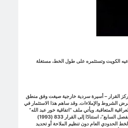
تدعيه الكويت وتستثمره على طول الخط، مستغلة
ت الدولة العراقية – رغم تغير النظام ومركز القرار – أسيرة سردية خارجية صيغت وفق منطق
 فرض الشروط والإملاءات. وقد ساهم هذا الاستثمار في
قية المتعاقبة. ويأتي ملف “اتفاقية خور عبد الله”
نموذجًا صارخًا لهذا الابتزاز المؤسسي، حيث جرى تقديم التنازل السيادي تحت ذريعة “الاستحقاق الأممي” و”الخروج من الفصل السابع”، استنادًا إلى القرار 833 (1993)
خط الحدودي العام دون تنظيم الملاحة أو تحديد