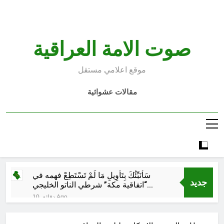
Ski
t
conten
صوت الامة العراقية
موقع اعلامي مستقل
مقالات عشوائية
سَأُنَبِّئُكَ بِتَأْوِيلِ مَا لَمْ تَسْتَطِعْ فهمه في
جديد
“اتفاقية مكة” شرطي الناتو الخليجي
النووي الجديد لتحجيم دور إيران وفصائلها
10 دقائق Ago
الولائية وحتى إسرائيل؟
اشهر لوحة عالمية للموت / راي
الفلسفة التجريدية للانسان