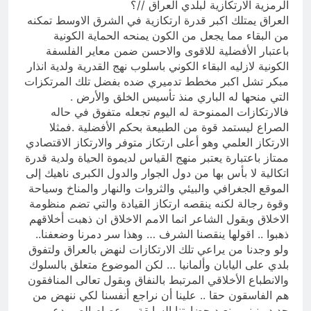
السخرية الرقمية (سوالف) والحقيقة
الرمزية الارتكازية لبلدي العراق //؟
العلمية
8 ساعات Ago
العراق يمتلك اكبر قدرة ارتكازية في الشرق الاوسط تمكنه
المخطط البياني للموت / راي الفلسفة
من البقاء مما يجعل من الكون يمنحه الحماية الكونية
التجريدية للانسان
باعتبار الأفضلية للاقوى والاحسن ضمن معاير الفلسفة
8 ساعات Ago
الكونية لازليه البقاء الكوني باسلوب نهج القدرية ولدية انذار
مبكر تشل اكبر مخطط تدميري ضده بفضل تلك المرتكزات
التي منحها له الباري منذ تأسيس الخلق والأرض .
فالارتكازات الممنوحة له اليوم تجعله متفوق في حاله
الصراع ليستمد قوة من الطبيعة بحكم الأفضلية .فمثلا
الارتكاز العلمي وهو أعلى ارتكاز متوفر والارتكاز الاقتصادي
ممتاز باعتبارة يعتبر منهج القياس لديموة الحياة ولدية قدرة
اتكالية لا بأس بها من دول الجوار والدول الكبرى ناهيك إلى
الموقع الجغرافي والبيئي والثروات والنهار والمناخ وسياحة
وقوة رجالة لكنه ينقصه ارتكاز القيادة والتي تضم منظومة
الاخلاق وبقول الشاعر انما الامم الاخلاق ان ذهبت أخلاقهم
ذهبوا .. اقولها ينقصنا الشرف … وهذا سر دمرنا وضعفنا..
ولو وجدنا من يراعي تلك الارتكازات لنهض بالعراق ولتفوق
بلدي على اليابان وألمانيا … لكن الموضوع متعلق بالسلوك
والانطباع الأخلاقي المرتبط بالنفاق وبقول تعالى المنافقون
هم الفاسقون حقا .. علينا أن نراجع أنفسنا لكي ننهض من
جديد ونبني ونعيد حضارتنا السابقة … عصام الصميدعي