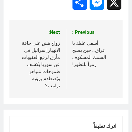
Share
Messenger
X
Next:
Previous:
تصفّح
المقالات
أسفي عليك يا
زواج هش على حافة
عراق… حين يصبح
الانهيار إسرائيل في
السمك المسكوف
مأزق لرفع العقوبات
رمزاً للتطور!
عن سوريا يكشف
طموحات نتنياهو
ويُصطدم برؤية
ترامب؟
اترك تعليقاً