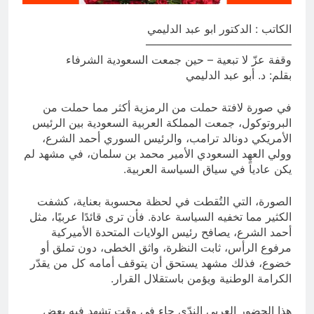
أسماء الله الحسنى)
13 ساعة Ago
الكاتب : الدكتور ابو عبد الدليمي
الكاتبان باقر الزبيدي ورياض سعد يحذران
—————————————
من الجولاني (ح 5) (لو تغفلون عن
وقفة عزّ لا تبعية – حين جمعت السعودية الشرفاء
أسلحتكم وأمتعتكم فيميلون عليكم ميلة
13 ساعة Ago
واحدة)
بقلم: د. أبو عبد الدليمي
في صورة لافتة حملت من الرمزية أكثر مما حملت من
البروتوكول، جمعت المملكة العربية السعودية بين الرئيس
الأمريكي دونالد ترامب، والرئيس السوري أحمد الشرع،
وولي العهد السعودي الأمير محمد بن سلمان، في مشهد لم
يكن عادياً في سياق السياسة العربية.
الصورة، التي التُقطت في لحظة محسوبة بعناية، كشفت
الكثير مما تخفيه السياسة عادة. فأن ترى قائدًا عربيًا، مثل
أحمد الشرع، يصافح رئيس الولايات المتحدة الأميركية
مرفوع الرأس، ثابت النظرة، واثق الخطى، دون تملق أو
خضوع، فذلك مشهد يستحق أن يتوقف أمامه كل من يقدّر
الكرامة الوطنية ويؤمن باستقلال القرار.
هذا الحضور العربي الندّي جاء في وقتٍ تشهد فيه بعض