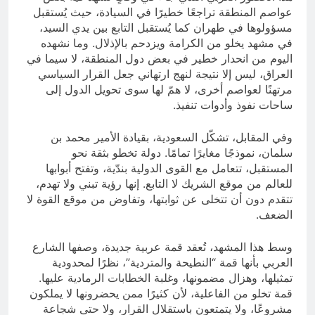
عواصم المنطقة تراجعًا خطيرًا في السيادة، حيث يُستقبل
مسؤولوها في طهران كما يُستقبل التابع بين يدي السيد،
في مشهد يخلو من الكرامة ويزدحم بالإذلال. وما نشهده
اليوم من انحدار خطير في بعض دول المنطقة، لا سيما في
العراق، ليس إلا نتيجة لنهج ارتهاني جعل القرار السياسي
مرتهنًا لعواصم أخرى، لا همّ لها سوى تحويل الدول إلى
ساحات نفوذ وأدوات تنفيذ.
وفي المقابل، تشكّل السعودية، بقيادة الأمير محمد بن
سلمان، نموذجًا مغايرًا تمامًا. دولة تخطو بثقة نحو
المستقبل، تتعامل مع القوى الدولية بندّية، وتفتح أبوابها
للعالم من موقع الشريك لا التابع. إنها رؤية تبني ولا تهدم،
تتقدم دون أن تتخلى عن ثوابتها، وتفاوض من موقع القوة لا
الضعف.
وسط هذا المشهد، تُعقد قمة عربية جديدة، وصفها الشارع
العربي بأنها قمة “النطيحة والمتردية”، نظرًا لمحدودية
تمثيلها، وهزال مضمونها، وغلبة الخطابات الرمادية عليها.
قمة تخلو من الفاعلية، لأن كثيرًا ممن يحضرونها لا يملكون
مشروعًا، ولا يتمتعون باستقلال القرار، ولا حتى شجاعة