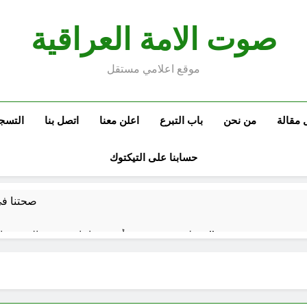
صوت الامة العراقية
موقع اعلامي مستقل
 مقالة
من نحن
باب التبرع
اعلن معنا
اتصل بنا
التسج
حسابنا على التيكتوك
صحتنا في 
سطور حقيقية … وأخرى فانتازية سوريالية في الحقبة الديستوبية مع مؤسساتنا الصحية !!
كتب ثقافية جديدة …دَردَشَاتٌ ومُشَاكَسَا
من راسمالية الدولة الى راسمالية ال