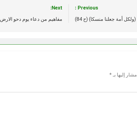
Next:
Previous:
لكل أمة جعلنا منسكا) (ح 84)
مفاهيم من دعاء يوم دحو الارض (ح 6) (فاتق، 
شار إليها بـ
*