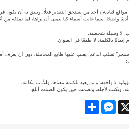
واقع قيادية)، أجد من يستحق التقدير فعلًا، ويليق به أن يكون ف
ًا واضحًا، بينما غابت أسماء كنا نتمنى أن نراها، لما تملكه من أ
ب، لا وسيلة شخصية.
يمانًا بالكلمة، لا طمعًا في العنوان.
سنجر” تطلب الدعم، يغلب عليها طابع المجاملة، دون أن يعرف أصح
:
لية لا واجهة، ومن يعيد للكلمة معناها، وللأدب مكانته.
يمته، وتكتب لأجله، وتصمت حين يكون الصمت أبلغ.
Share
Messenger
Snapc
X