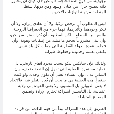
وجودية. من دون هذه الحاجة، لا يمكن لأي كيان أن يتجاوز
ذاته ليصبح جزءاً من كيان أوسع. ومن دونها، ستظل
المنطقة مرتهنة لتوازنات الآخرين.
ليس المطلوب أن نرفض تركيا، ولا أن نعادي إيران، ولا أن
ننكر وجودهما وتأثيرهما، فهما جزء من الجغرافيا الروحية
والسياسية للمنطقة. لكن المطلوب أن نُدرك نحن من نحن،
وأن نبني مشروعاً بحجم ما نملك من إمكانات وهوية، وأن
نتجاوز عقدة الدولة القُطرية التي جعلت كل بلد عربي
يكتفي بعلمه وحدوده وخطوط طيرانه.
ولذلك، فإن سايكس بيكو ليست مجرد اتفاق تاريخي، بل
عقلية مستمرة. العقلية التي تقول إن التعدد ضعف، وإن
التمايز عداء، وإن السيادة تعني أن تكون وحدك ولو كنت
صغيراً. هذه العقلية هي ما يجب أن يُعاد النظر فيه. فالاتحاد
لا يعني الذوبان، بل التنسيق. ولا يعني العودة إلى ولاية
عثمانية، بل التأسيس لشراكة تحترم الإرادة وتضمن
المصالح المتبادلة.
الطريق إلى هذه الشراكة يبدأ من فهم الذات، من قراءة
الذاكرة لا لتقديسها، بل لتحريرها من وهم الماضي ومن