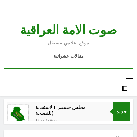
Ski
t
conten
صوت الامة العراقية
موقع اعلامي مستقل
مقالات عشوائية
مجلس حسيني (الاستجابة
جديد
للنصيحة)
12 دقيقة Ago
الكاتبان باقر الزبيدي ورياض سعد يحذران
من الجولاني (ح 2) (فاذا سجدوا فليكونوا