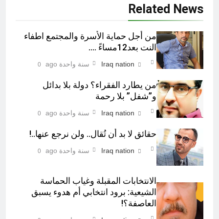
Related News
من أجل حماية الأسرة والمجتمع اطفاء
النت بعد12مساءً ….
Iraq nation
سنة واحدة ago
0
من يطارد الفقراء؟ دولة بلا بدائل
و”شفل” بلا رحمة
Iraq nation
سنة واحدة ago
0
حقائق لا بد أن تُقال.. ولن نرجع عنها..!
Iraq nation
سنة واحدة ago
0
الانتخابات المقبلة وغياب الحماسة
الشيعية: برود انتخابي أم هدوء يسبق
العاصفة؟!