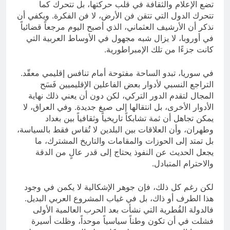
تضع الإعلام والثقافة في قلب حركتها، بل تتحرك كما
تتحرك الدول التي تتقن فن الأرض، لا فن الفكرة. ويكفي أن
نذكر أن الأرشيف العثماني، الذي أصبح اليوم مرجعاً قضائياً
في أوروبا، لا يزال شبه مجهول في الأوساط العربية التي
كانت جزءًا من تلك الإمبراطورية.
في سوريا، تبدو الساحة مفتوحة أمام تنافس إقليمي معقّد.
التراجع النسبي لأدوار بعض الفاعلين الإقليميين فَسَح
المجال لتقدم الدور التركي، لكن دون أن يعني ذلك نهاية
الأدوار الأخرى، بل انتقالها إلى صيغ جديدة. وفي العراق، لا
يمكن تجاهل أن ثمة تشابكاً تاريخياً وثقافياً بين بغداد
وطهران، وأن العلاقات بين البلدين لا تُقاس فقط بالسياسة،
بل تمتد إلى الحوزات والمقامات والتاريخ المشترك، ما
يجعل الحديث عن النفوذ يحتاج إلى قدر عالٍ من الدقة
والاحترام المتبادل.
لكن رغم كل ذلك، فإن جوهر الإشكالية لا يكمن في وجود
هذا الطرف أو ذاك، بل في غياب المشروع العربي البديل.
فالدولة القُطرية التي نشأت بعد الحرب العالمية الأولى
فشلت في أن تكون وطناً سياسياً موحداً، وظلت أسيرة