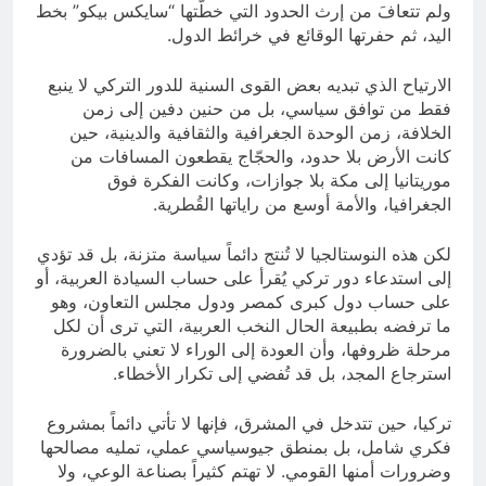
ولم تتعافَ من إرث الحدود التي خطّتها “سايكس بيكو” بخط
اليد، ثم حفرتها الوقائع في خرائط الدول.
الارتياح الذي تبديه بعض القوى السنية للدور التركي لا ينبع
فقط من توافق سياسي، بل من حنين دفين إلى زمن
الخلافة، زمن الوحدة الجغرافية والثقافية والدينية، حين
كانت الأرض بلا حدود، والحجّاج يقطعون المسافات من
موريتانيا إلى مكة بلا جوازات، وكانت الفكرة فوق
الجغرافيا، والأمة أوسع من راياتها القُطرية.
لكن هذه النوستالجيا لا تُنتج دائماً سياسة متزنة، بل قد تؤدي
إلى استدعاء دور تركي يُقرأ على حساب السيادة العربية، أو
على حساب دول كبرى كمصر ودول مجلس التعاون، وهو
ما ترفضه بطبيعة الحال النخب العربية، التي ترى أن لكل
مرحلة ظروفها، وأن العودة إلى الوراء لا تعني بالضرورة
استرجاع المجد، بل قد تُفضي إلى تكرار الأخطاء.
تركيا، حين تتدخل في المشرق، فإنها لا تأتي دائماً بمشروع
فكري شامل، بل بمنطق جيوسياسي عملي، تمليه مصالحها
وضرورات أمنها القومي. لا تهتم كثيراً بصناعة الوعي، ولا