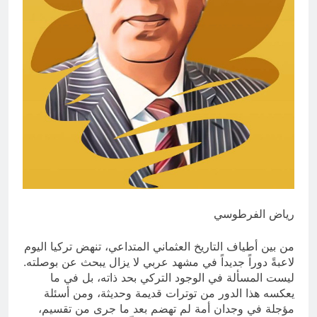
من الجولاني (ح 1) (وإذا كنت فيهم فأقمت
لهم الصلاة فلتقم طائفة منهم معك
12 ساعة Ago
وليأخذوا أٍسلحتهم)
مجلس عزاء حسيني (البصيرة في
القرآن الكريم وعند العباس عليه
السلام)
12 ساعة Ago
رياض الفرطوسي
من بين أطياف التاريخ العثماني المتداعي، تنهض تركيا اليوم
لاعبةً دوراً جديداً في مشهد عربي لا يزال يبحث عن بوصلته.
ليست المسألة في الوجود التركي بحد ذاته، بل في ما
يعكسه هذا الدور من توترات قديمة وحديثة، ومن أسئلة
مؤجلة في وجدان أمة لم تهضم بعد ما جرى من تقسيم،