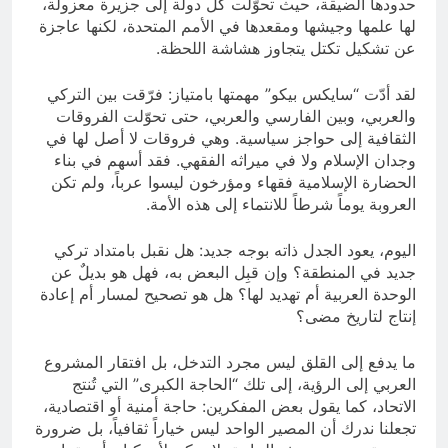
حدودها الضيقة، حيث تحوّلت كل دولة إلى جزيرة معزولة،
لها علمها وجيشها ومقعدها في الأمم المتحدة، لكنها عاجزة
عن تشكيل تكتل يتجاوز هشاشة اللحظة.
لقد أدّت “سايكس بيكو” مهمتها بامتياز: فرّقت بين التركي
والعربي، وبين الفارسي والعربي، حتى تحوّلت الفروقات
الثقافية إلى حواجز سياسية. وهي فروقات لا أصل لها في
وجدان الإسلام ولا في ميراثه الفقهي. فقد أسهم في بناء
الحضارة الإسلامية فقهاء ومؤرخون ليسوا عرباً، ولم تكن
العروبة يوماً شرطاً للانتماء إلى هذه الأمة.
اليوم، يعود الجدل ذاته بوجه جديد: هل نقبل بامتداد تركي
جديد في المنطقة؟ وإن قبِل البعض به، فهل هو بديلٌ عن
الوحدة العربية أم تهديد لها؟ هل هو تصحيح لمسار أم إعادة
إنتاج لتاريخ مضى؟
ما يدفع إلى القلق ليس مجرد التدخل، بل افتقار المشروع
العربي إلى الرؤية، إلى تلك “الحاجة الكبرى” التي تُنتج
الاتحاد، كما يقول بعض المفكرين: حاجة أمنية أو اقتصادية،
تجعلنا ندرك أن المصير الواحد ليس خياراً ثقافياً، بل ضرورة