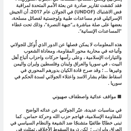
فقد كشفت تقارير صادرة عن بعثة الأمم المتحدة لمراقبة
فض الاشتباك (
UNDOF
) في الجولان عام 2017، أن الجيش
الإسرائيلي قدم مساعدات طبية ولوجستية لفصائل مسلحة،
بعضها على صلة مباشرة بـ”جبهة النصرة”، وذلك تحت غطاء
“المساعدات الإنسانية”.
هذه المعلومات لا يمكن فصلها عن الدور الذي أُوكل للجولاني
وأتباعه في محاربة محور المقاومة، ومعاداة الشعوب
والتيارات الإسلامية ، وعلى رأسها حركات واحزاب أتباع أهل
البيت ، في سوريا والعراق ولبنان وفلسطين وايران واليمن
وغيرها … ؛ وقد صرح قادة الكيان بدورهم المحوري في
اسقاط نظام بشار الاسد واعتلاء الجولاني لسدة الحكم في
سوريا .
■ مواقف عدائية واصطفاف صهيوني
في مناسبات عديدة، عبّر الجولاني عن عدائه الواضح
للمقاومة الإسلامية، فهاجم حزب الله وحركة حماس، كما
تبنى خطابًا طائفيًا متشنجًا ضد الشيعة والنظام السياسي في
العراق وإيران… ؛ لكن ذروة السقوط الأخلاقي تمثلت في