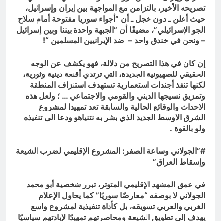
تصريحه الأخير، بالتزامن مع المواجهة بين إيران وإسرائيل،
حيث أعلن ـ دون خجل ـ أن “أجواء سوريا مفتوحة أمام سلاح
الجو الإسرائيلي”، مضيفًا أن “الجبهة واحدة بيننا وبين إسرائيل
– ونحن في خندق واحد – ضد الإيرانيين المسلمين “!
إن كان في هذا التصريح من دلالة، فهو يكشف عن الوجه
الحقيقي للصهيونية الجديدة، التي ترتدي أقنعة دينية وثورية،
لكنها تنفذ أجندات استعمارية تستهدف استنزاف المنطقة
وتمزيق نسيجها الديني والقومي والاجتماعي … ؛ ولعل هذه
الاحداث والوقائع الحالية والسابقة تعد تمهيدا لمشروع
الشرق الاوسط الجديد الذي بشر به نتنياهو ودعا الى تنفيذه
ولو بالقوة .
#”الجولاني وساعة الصفر: المشروع الإقليمي لضرب الشيعة
وإسقاط العراق”
في عمق المشهد الإقليمي المتوتر، تبرز شخصية أبو محمد
الجولاني لا بوصفه “معارضًا سوريًا” كما يحاول الإعلام
الغربي والعربي تسويقه، بل كأداة تنفيذية لمشروع واسع
يهدف إلى تطويق الشيعة ومحاصرتهم تمهيدًا لإبادتهم سياسيًا