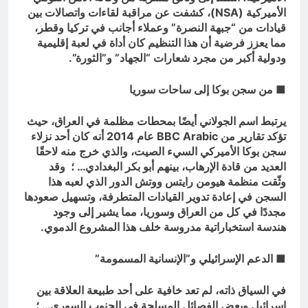
الأميركية (
NSA
)، كشفت عن مراقبة لقاءات واتصالات بين
قيادات من “جبهة النصرة” وعملاء أجانب في تركيا وقطر،
مما يعزز فرضية أن هذا التنظيم كان أداة في لعبة إقليمية
ودولية أكبر من مجرد شعارات “الجهاد” و”الثورة”.
■ من سجن بوكا إلى ساحات سوريا
يرتبط اسم الجولاني أيضًا بمحطات مظلمة في العراق، حيث
تؤكد تقارير من
BBC Arabic
عام 2014 أنه كان أحد نزلاء
سجن بوكا الأميركي السيء الصيت، والذي خرج منه لاحقًا
العديد من قادة الإرهاب، بينهم أبو بكر البغدادي… ؛ وقد
وثّقت منظمة هيومن رايتس ووتش الدور الذي لعبه هذا
السجن في إعادة تدوير القيادات المتطرفة، وتسهيل صعودها
مجددًا في كل من العراق وسوريا، مما يشير إلى وجود
هندسة استخباراتية مدروسة خلف هذا المشروع الدموي.
■ الدعم الإسرائيلي و”الإنسانية المسمومة”
في السياق ذاته، لم تعد خافية على أحد طبيعة العلاقة بين
إسرائيل وبعض الفصائل المسلحة في الجنوب السوري… ؛