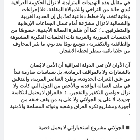
في مقابل هذه التهديدات المتزايدة، لا تزال الحكومة العراقية
تُبدي حالة من التراخي واللامبالاة المقلقة، فلا إجراءات
وقائية تُتخذ، ولا خطط دفاعية تُعدّ، بل إن الحدود الغربية
والشمالية لا تزال مشرّعة أمام تسلل الجماعات الإرهابية
والمتطرفين… ؛ كما أن ظاهرة العمالة الأجنبية، خصوصًا من
الجنسيات السورية والعربية ذات الخلفيات الفكرية المشبوهة
والطائفية والتكفيرية ، تتوسع يومًا بعد يوم، ما يثير المخاوف
من خلايا نائمة تنتظر لحظة الانفجار.
آن الأوان لأن تعي الدولة العراقية أن الأمن لا يُصان
بالشعارات ولا بالمواقف الرمادية، بل بسياسات صارمة تبدأ
من غلق الثغرات الحدودية، وطرد العناصر المريبة، والتدقيق
في ملف العمالة الوافدة، وبالأخص من الدول التي كانت ولا
تزال حواضن للتكفير والتفجير… ؛ فالعراق لا يحتمل انتكاسة
جديدة، لا على يد الجولاني ولا على يد من يقف خلفه من
أجهزة ومشاريع تكره العراق وشعبه وقواته المسلحة والامنية
.
■ الجولاني مشروع استخباراتي لا يحمل قضية