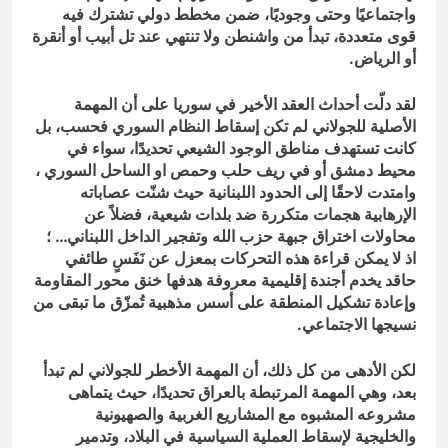
واجتماعيًا وحتى وجوديًا، ضمن مخطط دولي تشترك فيه
قوى متعددة، تبدأ من واشنطن ولا تنتهي عند تل أبيب أو أنقرة
أو الرياض.
لقد دلّت أحداث العقد الأخير في سوريا على أن المهمة
الأصلية للجولاني لم تكن إسقاط النظام السوري فحسب، بل
كانت تستهدف مناطق الوجود الشيعي تحديدًا، سواء في
محيط دمشق أو في ريف حلب وحمص او الساحل السوري ،
وامتدت لاحقًا إلى الحدود اللبنانية حيث شنّت عصاباته
الإرهابية هجمات متكررة ضد بلدات شيعية، فضلاً عن
محاولات اختراق جبهة حزب الله وتفجير الداخل اللبناني… ؛
اذ لا يمكن قراءة هذه التحركات بمعزل عن نَفَسٍ طائفي
حاقد يخدم أجندة إقليمية معروفة هدفها خنق محور المقاومة
وإعادة تشكيل المنطقة على أسس مذهبية تُمزّق ما تبقى من
نسيجها الاجتماعي.
لكن الأدهى من كل ذلك، أن المهمة الأخطر للجولاني لم تبدأ
بعد، وهي المهمة المرتبطة بالعراق تحديدًا، حيث يتماهى
مشروعه المشبوه مع المشاريع الغربية والصهيونية
والخليجية لإسقاط العملية السياسية في البلاد، وتدمير