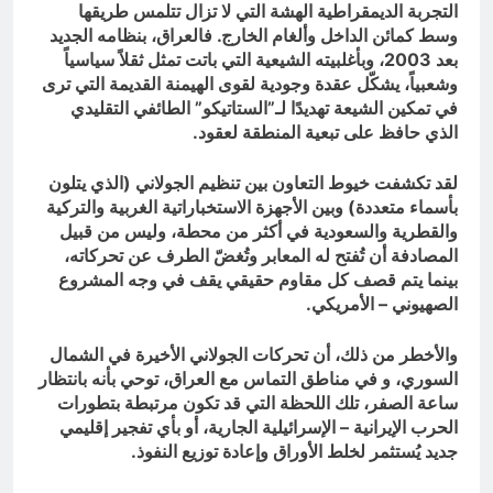
التجربة الديمقراطية الهشة التي لا تزال تتلمس طريقها
وسط كمائن الداخل وألغام الخارج. فالعراق، بنظامه الجديد
بعد 2003، وبأغلبيته الشيعية التي باتت تمثل ثقلاً سياسياً
وشعبياً، يشكّل عقدة وجودية لقوى الهيمنة القديمة التي ترى
في تمكين الشيعة تهديدًا لـ”الستاتيكو” الطائفي التقليدي
الذي حافظ على تبعية المنطقة لعقود.
لقد تكشفت خيوط التعاون بين تنظيم الجولاني (الذي يتلون
بأسماء متعددة) وبين الأجهزة الاستخباراتية الغربية والتركية
والقطرية والسعودية في أكثر من محطة، وليس من قبيل
المصادفة أن تُفتح له المعابر وتُغضّ الطرف عن تحركاته،
بينما يتم قصف كل مقاوم حقيقي يقف في وجه المشروع
الصهيوني – الأمريكي.
والأخطر من ذلك، أن تحركات الجولاني الأخيرة في الشمال
السوري، و في مناطق التماس مع العراق، توحي بأنه بانتظار
ساعة الصفر، تلك اللحظة التي قد تكون مرتبطة بتطورات
الحرب الإيرانية – الإسرائيلية الجارية، أو بأي تفجير إقليمي
جديد يُستثمر لخلط الأوراق وإعادة توزيع النفوذ.