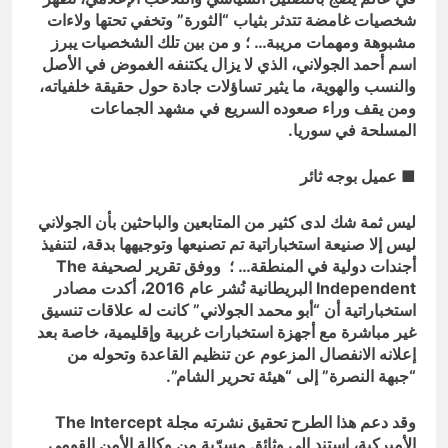
شخصيات غامضة تتدثر بثياب “الثورة” وتخفي تحتها ولاءات
مشبوهة ومهمات مريبة… ؛ و من بين تلك الشخصيات يبرز
اسم أحمد الجولاني، الذي لا يزال يكتنفه الغموض في الأصل
والنسب والهوية، ما يثير تساؤلات جادة حول حقيقة خلفياته،
ومن يقف وراء صعوده السريع في مشهد الجماعات
المسلحة في سوريا.
■ عميل بوجه ثائر
ليس ثمة شك لدى كثير من المتابعين والباحثين بأن الجولاني
ليس إلا صنيعة استخباراتية تم تصنيعها وتوجيهها بدقة، لتنفيذ
أجندات دولية في المنطقة… ؛ ووفق تقرير لصحيفة
The
Independent
البريطانية نُشر عام 2016، أكدت مصادر
استخباراتية أن “أبو محمد الجولاني” كانت له علاقات تنسيق
غير مباشرة مع أجهزة استخبارات غربية وإقليمية، خاصة بعد
إعلانه الانفصال المزعوم عن تنظيم القاعدة وتحوله من
“جبهة النصرة” إلى “هيئة تحرير الشام”.
وقد دعم هذا الطرح تحقيق نشرته مجلة
The Intercept
الأميركية، استند إلى وثائق مسرّبة من وكالة الأمن القومي