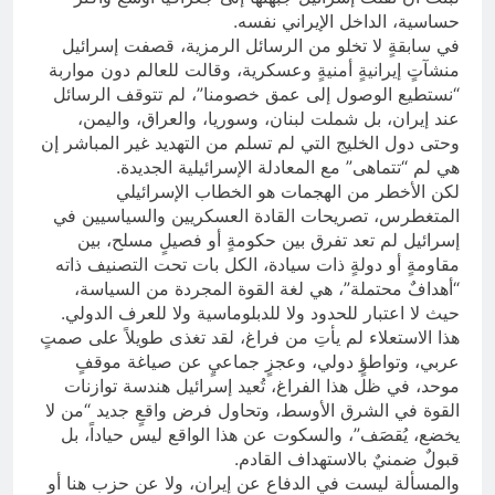
حساسية، الداخل الإيراني نفسه.
في سابقةٍ لا تخلو من الرسائل الرمزية، قصفت إسرائيل
منشآتٍ إيرانيةٍ أمنيةٍ وعسكرية، وقالت للعالم دون مواربة
“نستطيع الوصول إلى عمق خصومنا”، لم تتوقف الرسائل
عند إيران، بل شملت لبنان، وسوريا، والعراق، واليمن،
وحتى دول الخليج التي لم تسلم من التهديد غير المباشر إن
هي لم “تتماهى” مع المعادلة الإسرائيلية الجديدة.
لكن الأخطر من الهجمات هو الخطاب الإسرائيلي
المتغطرس، تصريحات القادة العسكريين والسياسيين في
إسرائيل لم تعد تفرق بين حكومةٍ أو فصيلٍ مسلح، بين
مقاومةٍ أو دولةٍ ذات سيادة، الكل بات تحت التصنيف ذاته
“أهدافٌ محتملة”، هي لغة القوة المجردة من السياسة،
حيث لا اعتبار للحدود ولا للدبلوماسية ولا للعرف الدولي.
هذا الاستعلاء لم يأتِ من فراغ، لقد تغذى طويلاً على صمتٍ
عربي، وتواطؤٍ دولي، وعجزٍ جماعيٍ عن صياغة موقفٍ
موحد، في ظل هذا الفراغ، تُعيد إسرائيل هندسة توازنات
القوة في الشرق الأوسط، وتحاول فرض واقعٍ جديد “من لا
يخضع، يُقصَف”، والسكوت عن هذا الواقع ليس حياداً، بل
قبولٌ ضمنيٌ بالاستهداف القادم.
والمسألة ليست في الدفاع عن إيران، ولا عن حزب هنا أو