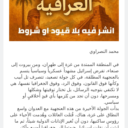
من الجولاني (ح 1) (وإذا كنت فيهم فأقمت
لهم الصلاة فلتقم طائفة منهم معك
12 ساعة Ago
وليأخذوا أٍسلحتهم)
مجلس عزاء حسيني (البصيرة في
القرآن الكريم وعند العباس عليه
السلام)
12 ساعة Ago
محمد النصراوي
في المنطقة الممتدة من غزة إلى طهران، ومن بيروت إلى
صنعاء، تفرض إسرائيل مشهداً عسكرياً وسياسياً يتسم
بالعنجهية المطلقة، في كل جولة تصعيد، تتصرف تل أبيب
وكأنها فوق القانون، وفوق الرد، وفوق الجغرافيا نفسها، هي
لا تكتفي بتوجيه الرسائل، بل تختار توقيتها وشكلها
ومسرحها، دون أن تجد من يُلزمها بأي قيدٍ أخلاقيٍ أو
سياسي.
بدأت الجولة الأخيرة من هذه العنجهية مع العدوان واسع
النطاق على غزة، هناك، قُتلت العائلات وهُدمت الأحياء على
رؤوس ساكنيها، دون أن تُغير الإدانات الدولية شيئاً، ثم ما
لبثت أن نقلت إسرائيل جبهتها إلى جغرافيا أوسع وأكثر