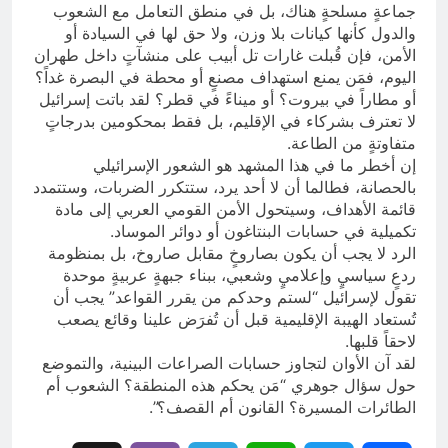
جماعةٍ مسلحةٍ هناك، بل في منطق التعامل مع الشعوب
والدول كأنها كيانات بلا وزن، ولا حق لها في السيادة أو
الأمن، فإن قُبلت غارات تل أبيب على منشآتٍ داخل طهران
اليوم، فمَن يمنع استهداف مصنعٍ أو محطة في البصرة غداً؟
أو مطاراً في بيروت؟ أو ميناءً في قطر؟ لقد باتت إسرائيل
لا تعترف بشركاء في الإقليم، بل فقط بمحكومين بدرجاتٍ
متفاوتةٍ من الطاعة.
إن أخطر ما في هذا المشهد هو الشعور الإسرائيلي
بالحصانة، فطالما أن لا أحد يرد، ستتكرر الضربات، وستتمدد
قائمة الأهداف، وسيتحول الأمن القومي العربي إلى مادة
تكميلية في حسابات البنتاغون أو دوائر الموساد.
الرد لا يجب أن يكون بصاروخٍ مقابل صاروخ، بل بمنظومة
ردعٍ سياسيٍ وإعلاميٍ وشعبي، ببناء جبهةٍ عربيةٍ موحدة
تقول لإسرائيل “لستم وحدكم من يقرر القواعد” يجب أن
تُستعاد الهيبة الإقليمية قبل أن تُفرَض علينا وقائع يصعب
لاحقاً قلبها.
لقد آن الأوان لتجاوز حسابات الصراعات البينية، والتموضع
حول سؤال جوهري “مَن يحكم هذه المنطقة؟ الشعوب أم
الطائرات المسيرة؟ القانون أم القصف؟”.