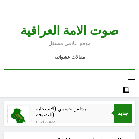
Ski
t
conten
صوت الامة العراقية
موقع اعلامي مستقل
مقالات عشوائية
مجلس حسيني (الاستجابة
جديد
للنصيحة)
6 دقائق Ago
الكاتبان باقر الزبيدي ورياض سعد يحذران
من الجولاني (ح 2) (فاذا سجدوا فليكونوا