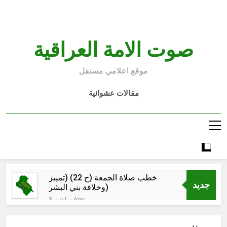
Ski
t
conten
صوت الامة العراقية
موقع اعلامي مستقل
مقالات عشوائية
خطب صلاة الجمعة (ح 22) (تمييز
جديد
وخلافة بني البشر)
3 ساعات Ago
الكاتبان باقر الزبيدي ورياض سعد يحذران
من الجولاني (ح 4) (وليأخذوا حذرهم