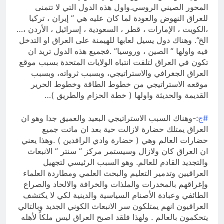
المحور الصيني الروسي.واول هذه الدول التي لا تتمنى
للعراق النهوض والعودة لما كان عليه هي ” إيران ، تركيا
،الكويت ، الإمارات ، قطر ، السعودية ، إسرائيل ، الأردن ،…
الخ”. وهناك دول يسيل لعابها للهيمنة على العراق او التدخل
فيه واولها ” الصين ، وروسيا” .فجميع هذه الدول تريد ان
تكون في العراق لتلفت انتباه الولايات المتحدة بسبب موقع
العراق الجغرافي والاستراتيجي، وبسبب ثرواته، وبسبب
موقعه الاستراتيجي من خطوط الطاقة وخطوط الحرير
القديمة والحديثة واولها ( خطة الحزام والطريق )…
#ج
:-وهناك السبب الاستراتيجي البعيد والعميق جدا وهو ان
العراق يمتلك حضارة لازالت حية بعد ان ماتت جميع
حضارات العالم وهي ( حضارة وادي الرافدين ) .وهذا يعني
ان العراق كان ولازال وسيستمر مركز ” سنتر ” الانبعاث
والتجديد القادم للعالم. وهو السبب الرئيسي لتجهيل
العراقيين وتدمير التعليم والبحث العلمي ومطاردة العلماء
وإغراقهم بالمخدرات والملذات والخرافة والالحاد والصراع
الطائفي وعبادة الأصنام السياسية والدينية لكي لا يكتشف
العراقيون انهم يمتلكون سر الانبعاث الكوني الجديد وبالتالي
يتحكمون بالعالم . ولهذا فلقد اصبح العراق ليس ملكاً لأهله