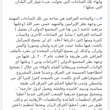
وانهاء تلك الساحات التي تحولت عبء ثقيل إلى البلدان
التي تمثلها !
#ب
:-والساحة العراقية هي ساحة من تلك الساحات المهمة
من وجهة نظر الإيرانيين والشهيد حسن نصر الله (وعليها
مراهنة خاصة ) من هنا قرر المجتمع الدولي ان يفصل (
الساحة العراقية ) تماما عن الساحات الأخرى ولاسباب
كثيرة ومنها التي ذكرناها أعلاه . اي لن يسمح لإسرائيل
بالعبث فيها مثلما عبثت في غزة ولبنان وسوريا واليمن
وايران. وكذلك لن يسمح للولايات المتحدة ان تنفرد بالملف
العراقي على طريقة ما فعلت عام ٢٠٠٣. بل عليها من
وجهة نظر المجتمع الدولي ( التزامات ودين ) وعليها اي
الولايات المتحدة وبريطانيا القيام بالوفاء من خلال ( تصحيح
اخطاءهما الجسيمة في العراق وعندما فشل المشروع
الديموقراطي الذي تكلمت عن تأسيسه كثيرا كثيرا كل من
واشنطن ولندن فأعطوا الحكم في العراق إلى طبقة
سياسية ودينية “فاسدة وفاشلة وتعمل لدول خارجية” ،.
وتصحيح موضوع غدرهما للشعب العراقي عندما أعطيا
العراق لتنظيمات القاعدة والتنظيمات الأرهابية ثم وعلى
طبق من ذهب أعطوا العراق لايران وبعدها لتنظيم داعش