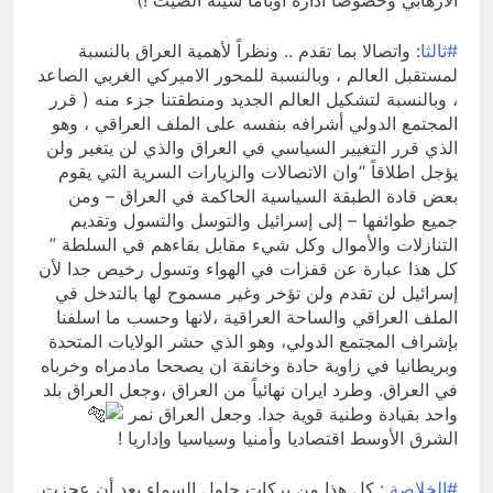
الأرهابي وخصوصا ادارة اوباما سيئة الصيت !)
#ثالثا
: واتصالا بما تقدم .. ونظراً لأهمية العراق بالنسبة
لمستقبل العالم ، وبالنسبة للمحور الاميركي الغربي الصاعد
، وبالنسبة لتشكيل العالم الجديد ومنطقتنا جزء منه ( قرر
المجتمع الدولي أشرافه بنفسه على الملف العراقي ، وهو
الذي قرر التغيير السياسي في العراق والذي لن يتغير ولن
يؤجل اطلاقاً “وان الاتصالات والزيارات السرية التي يقوم
بعض قادة الطبقة السياسية الحاكمة في العراق – ومن
جميع طوائفها – إلى إسرائيل والتوسل والتسول وتقديم
التنازلات والأموال وكل شيء مقابل بقاءهم في السلطة ”
كل هذا عبارة عن قفزات في الهواء وتسول رخيص جدا لأن
إسرائيل لن تقدم ولن تؤخر وغير مسموح لها بالتدخل في
الملف العراقي والساحة العراقية ،لانها وحسب ما اسلفنا
بإشراف المجتمع الدولي، وهو الذي حشر الولايات المتحدة
وبريطانيا في زاوية حادة وخانقة ان يصححا مادمراه وخرباه
في العراق. وطرد ايران نهائياً من العراق ،وجعل العراق بلد
واحد بقيادة وطنية قوية جدا. وجعل العراق نمر
الشرق الأوسط اقتصاديا وأمنيا وسياسيا وإداريا !
#الخلاصة
: كل هذا من بركات حلول السماء بعد أن عجزت