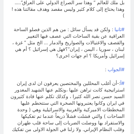
بل ملك للعالم ” وهذا سر الصراع الدولي على العراق”…..
وهذا يحتاج إلى كلام كثير وليس مقصد وهدف مقالتنا هذه !
)
#ثانيا
: ولكن قد يسأل سائل : من هم الذين فصلو الساحة
العراقية عن بقية الساحات التي عصف فيها التغيير
والقصف والاغتيالات والصواريخ والدمار … الخ مثل ” غزة ،
لبنان ، سوريا ، اليمن ، إيران”؟فهل هي إسرائيل ؟ أم هي
إسرائيل وأمريكا ؟ ام جهات اخرى؟
#الجواب
:
#أ
:-أن أغلب المحللين والمختصين يعرفون ان لدى إيران
استراتيجية كانت تراهن عليها ،وتكلم عنها الشهيد المغدور
السيد حسن نصر الله كثيرا ، وكذلك تكلم عنها قادة كثيرون
في ايران وكانوا يعتبرونها الصخرة التي ستتحطم عليها
المخططات الاميركية والغربية والاسرائيلية وهي ( وحدة
الساحات ) والتي فشلت فشلاً ذريعاً عندما تم تفكيكها
والاستفراد بها ووصلت الضربات إلى ساحة قلب طهران
وقلب النظام الإيراني. ولا زلنا في الجولة الاولى من تفكيك