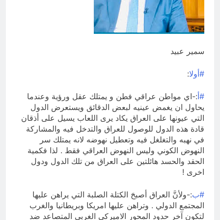
أسماء الله الحسنى)
13 ساعة Ago
الكاتبان باقر الزبيدي ورياض سعد يحذران
من الجولاني (ح 5) (لو تغفلون عن
أسلحتكم وأمتعتكم فيميلون عليكم ميلة
13 ساعة Ago
سمير عبيد
واحدة)
#أولا
:
#أ
:-اي مواطن عراقي فطن و يمتلك عقل ورؤية وعندما
يحاول ان يغمض عينيه لبعض الدقائق ويستعرض الدول
التي عيونها على العراق يكاد يرى اللعاب يسيل على أذقان
قادة هذه الدول للوصول للعراق والتدخل فيه والمشاركة
في نهبه والتغلغل فيه وتعطيل نهوضه لانه يمتلك سر
النهوض الكوني وليس النهوض العراقي فقط . لذا فكمية
الحقد والحسد هائلتين على العراق من تلك الدول ودول
اخرى !
#ب
:-ولأنَّ العراق أصبحَ الكتلة الصلبة التي يراهن عليها
المجتمع الدولي . وتراهن عليها امريكا وبريطانيا والغرب
لتكون آخر حدود المحور الاميركي الغربي المتصاعد ضد