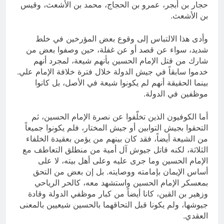
حجار بن أبجر، عمرو بن الحجاج، محمد بن الأشعث، وقيس
بن الأشعث.
وأدى هذا الالتباس إلى وقوع بعض المؤرخين في خلط
شديد، سواء عن قصد أو عن غفلة، حين وصفوا بعض من
شارك من قتل الإمام الحسين بأنهم شيعة، لمجرد أنهم
خدموا سابقاً في جيش الدولة خلال فترة خلافة الإمام علي.
بينما الحقيقة أنهم لم يكونوا شيعة في الأصل، بل كانوا
موظفين في الدولة.
أما الكوفيون الذين تخلّفوا عن نصرة الإمام الحسين، ثم
التحقوا بجيش التوابين أو جيش المختار، فلم يكونوا جميعاً
من الشيعة أيضاً، فقد كان بينهم من يؤمن بعقيدة الخلفاء
الثلاثة، لكنه قاتل جيوش آل أمية من منطلق التعاطف مع
الإمام الحسين وما جرى عليه وعلى أهل بيته، لا على
أساس الإيمان بإمامته ووصايته. بل إن بعض من التحق
بمعسكر الإمام الحسين واستشهد معه، كالحر الرياحي
وزهير بن القين، كانا أيضاً من كبار موظفي الدولة وقادة
جيوشها، ولم يكونا قبل التحاقهما بالحسين شيعيين بالمعنى
العقدي.