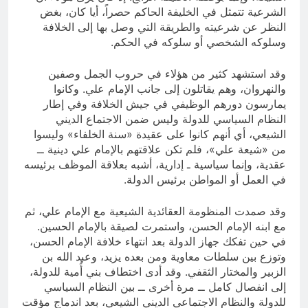
الشرعية تتمثل في الخليفة الحاكم حصراً، أيا كان، بغض
النظر عن شرعيته والطريقة التي وصل بها إلى الخلافة
وسلوكه الشخصي أو سلوكه في الحكم.
وقد استشهد كثير من هؤلاء في حروب الجمل وصفين
والنهروان، وهم يقاتلون إلى جانب الإمام علي. وكانوا
يمارسون دورهم الوظيفي في جيش الخلافة وفي إطار
النظام السياسي للدولة وليس ضمن الاجتماع الديني
الشيعي، أي أنهم كانوا على عقيدة «سنة الخلفاء» وليسوا
من «شيعة علي»، فلم تكن علاقتهم بالإمام علي دينية ــ
عقدية، وإنما سياسية ـ إدارية، أشبه بعلاقة الموظف برئيسه
في العمل أو المواطن برئيس الدولة.
وقد صمدت المنظومة العقائدية الشيعية مع الإمام علي، ثم
مع ابنه الإمام الحسن، واستمرت لصيقة بالإمام الحسين.
في حين تفكك جهاز الدولة بعد انتهاء خلافة الإمام الحسن،
وتوزع بين سلطات معاوية ومن بعده يزيد، وعبد الله بن
الزبير والمختار الثقفي. وقد أدى اختطاف بني أُمية للدولة،
إلى انفصال كامل ــ مرة أخرى ــ بين النظام السياسي
للدولة والنظام الاجتماعي الديني الشيعي، بعد اندماج مؤقت