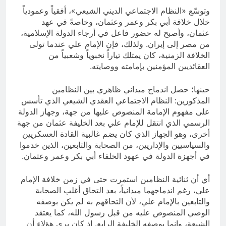
وتوسّع «النظام الاجتماعي الديني الشيعي»، أفقياً وعمودياً
خلال خلافة أبي بكر وعمر وعثمان، وخاصةً في عهد
عثمان، وأصبح له حضور فاعل في أرجاء الدولة الإسلامية،
من مصر إلى إيران. ولذلك، فإن الإمام علي عندما تولى
الخلافة الزمنية، كان يمتلك تياراً نخبوياً وشعبياً من
العقائديين المؤمنين بإمامته ووصايته.
حينها؛ حصل اندماج ميداني ظاهري بين النظامين
المذكورين: النظام الاجتماعي العقدي الشيعي الذي تأسس
على مفهوم الإمامة المنصوص عليها من جهة، وجهاز الدولة
الرسمي الذي انتقل للإمام علي بعد الخليفة عثمان من جهة
أخرى، وهو الجهاز الذي كان يضم غالبية القادة العسكريين
والسياسيين والإداريين، من الصحابة والتابعين، الذين خدموا
في أجهزة الدولة في عهود الخلفاء أبي بكر وعمر وعثمان.
أي أن ثنائية النظامين استمرت حتى في زمن خلافة الإمام
علي، رغم اندماجهما ميدانياً، بعد التحاق أغلب الصحابة
والتابعين بالإمام علي، لأن التحاقهم به لم يكن بوصفه
الوصي المنصوص عليه من قبل رسول الله، كما يعتقد
الشيعة، وإنما بوصفه الخليفة الرابع. إذ كان يرى هؤلاء أن