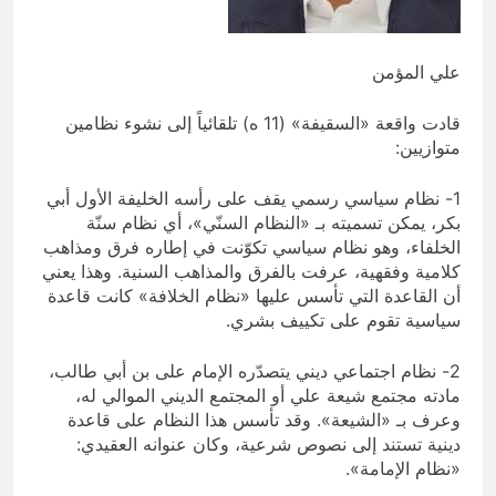
6 ساعات Ago
تجيك المنية
6 ساعات Ago
علي المؤمن
قادت واقعة «السقيفة» (11 ه) تلقائياً إلى نشوء نظامين
متوازيين:
1- نظام سياسي رسمي يقف على رأسه الخليفة الأول أبي
بكر، يمكن تسميته بـ «النظام السنّي»، أي نظام سنّة
الخلفاء، وهو نظام سياسي تكوّنت في إطاره فرق ومذاهب
كلامية وفقهية، عرفت بالفرق والمذاهب السنية. وهذا يعني
أن القاعدة التي تأسس عليها «نظام الخلافة» كانت قاعدة
سياسية تقوم على تكييف بشري.
2- نظام اجتماعي ديني يتصدّره الإمام على بن أبي طالب،
مادته مجتمع شيعة علي أو المجتمع الديني الموالي له،
وعرف بـ «الشيعة». وقد تأسس هذا النظام على قاعدة
دينية تستند إلى نصوص شرعية، وكان عنوانه العقيدي:
«نظام الإمامة».