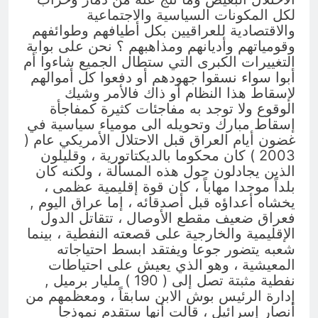
لكل المكونات السياسية والاجتماعية
والاقتصادية للعراقيين بكل أطيافهم وطوائفهم
وقومياتهم وأديانهم ومذاهبهم ؟ نحن على بوابة
التغييرات الكبرى التي ستطال الجميع شاءوا أم
أبوا سواء نسقوا جهودهم أو دفعوا كل أموالهم
لإسقاط هذا النظام أو ذاك فالأمر وشيك
الوقوع ولا توجد به مفاجئات كثيرة كمفاجأة
إسقاط مبارك وتحويله الى مومياء سياسية في
غضون أيام العراق قبل الاحتلال الأمريكي عام (
2003 ) كان محكوما بالديكتاتورية ، وقليلون
الذين يجادلون حول هذه المسألة ، ولكنه كان
بلداً موحدا مهاباً ، كان قوة إقليمية عظمى ،
يخشاه أعداؤه قبل أصدقائه ، إما عراق اليوم ,
فعراق ضعيف مقطع الأوصال ، تتقاتل الدول
الإقليمية والخارجية على قصعته النفطية ، بينما
شعبه يتضور جوعا ويفتقد ابسط احتياجاته
المعيشية ، وهو الذي يعيش على احتياطات
نفطية مثبتة تصل إلى ( 190 ) مليار برميل ,
إدارة الرئيس بوش الابن سابقاً ، ومعظمهم من
أنصار إسرائيل ، قالت أنها ستقدم نموذجا