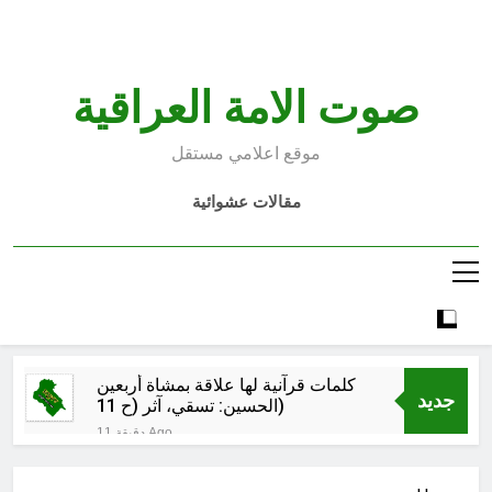
Ski
t
conten
صوت الامة العراقية
موقع اعلامي مستقل
مقالات عشوائية
كلمات قرآنية لها علاقة بمشاة أربعين
جديد
الحسين: تسقي، آثر (ح 11)
11 دقيقة Ago
مجلس حسيني (دواعي نصب مآتم
العزاء الحسيني)