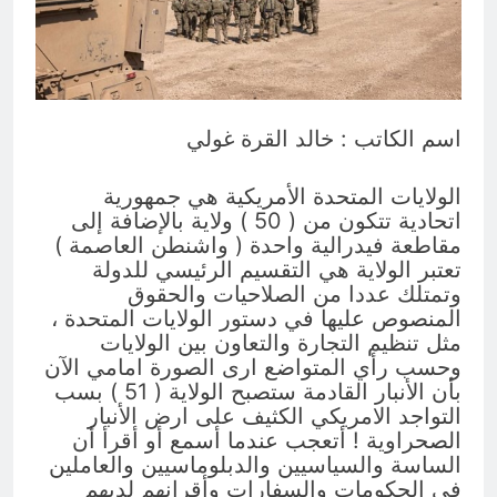
ساعتين Ago
ازمة العلم العراقي.. ليست ازمة فقدان
الوطنية عند العراقيين.. بل (ازمة فقدان
الوطنية بالعلم نفسه) نركز على فئة
ساعتين Ago
الأغلبية (لا ترفع العلم العراقي) وبنفس
الوقت (تغضب عندما ترى عراقي يرفع علم
اسم الكاتب : خالد القرة غولي
اجنبي)
الولايات المتحدة الأمريكية هي جمهورية
اتحادية تتكون من ( 50 ) ولاية بالإضافة إلى
مقاطعة فيدرالية واحدة ( واشنطن العاصمة )
تعتبر الولاية هي التقسيم الرئيسي للدولة
وتمتلك عددا من الصلاحيات والحقوق
المنصوص عليها في دستور الولايات المتحدة ،
مثل تنظيم التجارة والتعاون بين الولايات
وحسب رأي المتواضع ارى الصورة امامي الآن
بأن الأنبار القادمة ستصبح الولاية ( 51 ) بسب
التواجد الامريكي الكثيف على ارض الأنبار
الصحراوية ! أتعجب عندما أسمع أو أقرأ أن
الساسة والسياسيين والدبلوماسيين والعاملين
في الحكومات والسفارات وأقرانهم لديهم