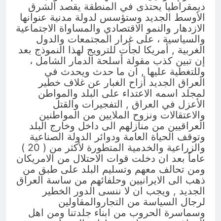
ديمقراطيا يحتذى في المنطقة يقصد الشرق
الأوسط الجديد وستؤسس لدولة مدنية عنوانها
الازدهار والنمو الاقتصادي والمساواة الاجتماعية
والسياسية ، على غرار المجتمعات والدول
الغربية , أمريكا لجأت للترويج لهذا النموذج بعد
إن تبين كذب مقولة أسلحة الدمار الشامل ،
وللتغطية عليها , ان ما حدث ويحدث في
العراق الجديد أزاح الغبار عن غلاف خطير
لمجلد اسمه الاعتداء على البلد والمواطن
الأعزل في العراق , التفجيرات والقتل
والاعتقالات ونزوح الملايين من المواطنين
العراقيين من منازلهم الى داخل وخارج البلد
وتوقف الحياة العامة ودوائر الدولة الصناعية
والزراعية والخدمية المتطورة لأكثر من ( 20 )
عاماً بعد ان دخلت قوات الاحتلال من الامريكان
ومن تحالف معهم وتسليم البلد على طبق من
ذهب الى الايرانيين وحلفائهم من ساسة العراق
الجديد , ويجب ان لا ننسى الدور الخطير
لرجال السياسة من التجاروالمقاولين
وسماسرة الحروب من ابناء جلدتنا ومن اهل