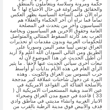
حكمة ومرونة وسلاسة ويتعاملون بالمنطق
والحقائق والمراوغة في حال الاحتياج لها ؟ ما
نراه الآن على الساحة السياسية يظهر العكس
تماماً فما نراه أن آخر الحكماء والعقلاء هم
السياسيون وآخر من يتحدث في المصلحة
العامة وحقوق الآخرين هم السياسيون وبخاصة
العرب بعد كارثة السقوط المتتالي والمتواصل
للحكومات العربية وبدون مقدمات أو تحذيرات
العراق تونس ليبيا مصر اليمن وسوريا على
الطريق ومن التالي السودان الله اعلم ولا أريد
أن أطيل الحديث عن هذا الموضوع لأن له
تبعات أخرى سيأتي الحديث عنها لاحقاً . ما يثير
الرأي العام في هذه الأيام بدايات أو أواسط
حرب البسوس بين العراق والكويت . وهذه
المرة عن دخول شاحنات عملاقة كبير مدججة
بالأسلحة الفتاكة الى القواعد الامريكية في
عين الاسد وبقية المستعمرات الامريكية ال (
33 ) قاعدة في جميع مدن العراق وصحراء
الانبار الغربية وانشاء مدينتي في مناطق وادي
قذف والأبيض فوق مدينة الرطبة بالقرب من