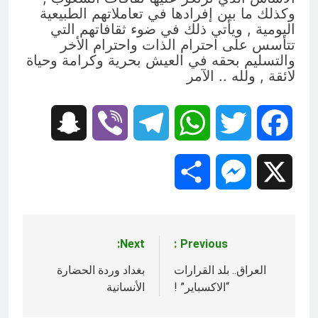
وكذلك ما بين إفرادها في تعاملاتهم الطبيعية
اليومية , ويأتي ذلك في ضوء ثقافاتهم التي
تتأسس على احترام الذات واحترام الأخر
والتسليم بحقه في العيش بحرية وكرامة وحياة
لائقة , ولله .. الآمر
Snapchat
Viber
Telegram
WhatsApp
Twitter
Facebook
Share
Messenger
X
Next:
Previous:
تصفّح
المقالات
العراق.. بلد القرارات
بغداد وردة الحضارة
“الاكسباير” !
الأنسانية