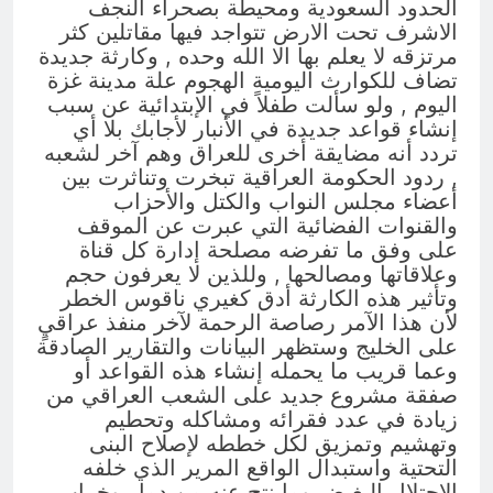
الحدود السعودية ومحيطة بصحراء النجف
الاشرف تحت الارض تتواجد فيها مقاتلين كثر
مرتزقه لا يعلم بها الا الله وحده , وكارثة جديدة
تضاف للكوارث اليومية الهجوم علة مدينة غزة
اليوم , ولو سألت طفلاً في الإبتدائية عن سبب
إنشاء قواعد جديدة في الأنبار لأجابك بلا أي
تردد أنه مضايقة أخرى للعراق وهم آخر لشعبه
, ردود الحكومة العراقية تبخرت وتناثرت بين
أعضاء مجلس النواب والكتل والأحزاب
والقنوات الفضائية التي عبرت عن الموقف
على وفق ما تفرضه مصلحة إدارة كل قناة
وعلاقاتها ومصالحها , وللذين لا يعرفون حجم
وتأثير هذه الكارثة أدق كغيري ناقوس الخطر
لأن هذا الآمر رصاصة الرحمة لآخر منفذ عراقيٍ
على الخليج وستظهر البيانات والتقارير الصادقة
وعما قريب ما يحمله إنشاء هذه القواعد أو
صفقة مشروع جديد على الشعب العراقي من
زيادة في عدد فقرائه ومشاكله وتحطيم
وتهشيم وتمزيق لكل خططه لإصلاح البنى
التحتية واستبدال الواقع المرير الذي خلفه
الاحتلال البغيض وما نتج عنه من دمار وخراب