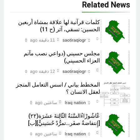
Related News
كلمات قرآنية لها علاقة بمشاة أربعين
الحسين: تسقي، آثر (ح 11)
saotiraqiogr
11 دقيقة ago
0
مجلس حسيني (دواعي نصب مآتم
العزاء الحسيني)
saotiraqiogr
12 دقيقة ago
0
المخطط بياني / اسس التعامل المنجز
لعقل الانسان ؟
Iraq nation
ساعتين ago
0
عْاشُورْاءُالسَّنَةُ الثَّالِثةَ عشَرَة(٢٢)
[إِنتفاضةُ صفَر…تمرُّدٌ حُسَينيٌّ][ب]
Iraq nation
ساعتين ago
0