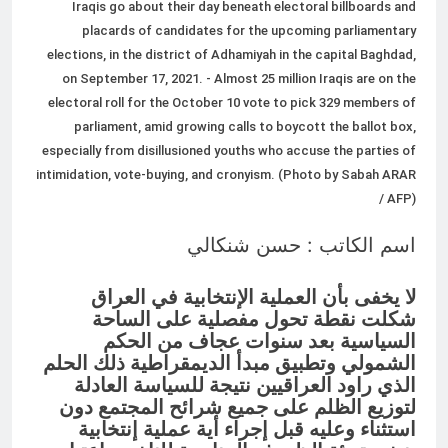
للانهيار
Iraqis go about their day beneath electoral billboards and
13 ساعة Ago
placards of candidates for the upcoming parliamentary
الانتحار / راي الفلسفة التجريدية
elections, in the district of Adhamiyah in the capital Baghdad,
للانسان
on September 17, 2021. - Almost 25 million Iraqis are on the
14 ساعة Ago
electoral roll for the October 10 vote to pick 329 members of
parliament, amid growing calls to boycott the ballot box,
especially from disillusioned youths who accuse the parties of
intimidation, vote-buying, and cronyism. (Photo by Sabah ARAR
/ AFP)
اسم الكاتب : حسن شنكالي
لا يخفى بأن العملية الإنتخابية في العراق
شكلت نقطة تحول مفصلية على الساحة
السياسية بعد سنوات عجاف من الحكم
الشمولي وتطبيق مبدأ الديمقراطية ذلك الحلم
الذي راود العراقيين نتيجة للسياسة العادلة
لتوزيع الظلم على جميع شرائح المجتمع دون
استثناء وعليه قبل إجراء أية عملية إنتخابية