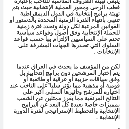
ينبغي تهيئة الظروف المناسبة للناخب بإعتباره
قطب الرحى ومحور العملية الإنتخابية حيث يتم
تهيئة برامج إنتخابية في الدول الديمقراطية
تنتهي بانتهاء الفترة الزمنية المحددة بالدستور أو
القوانين المرعية لكل دولة وتحدد فترة زمنية
للحملة الإنتخابية وفق أصول وقواعد سياسية
تحتم على السياسيين الإلتزام بها حسب قواعد
السلوك التي تصدرها الجهات المشرفة على
الإنتخابات .
لكن من المؤسف ما يحدث في العراق عندما
يتم إختيار المرشحين دون برامج إنتخابية بل
وفق سياقات حزبية أو عرقية أو طائفية أو
قومية أو مذهبية مما يؤثر سلبا”على الناخب عند
اختياره للمرشح وتأثيرها السلبي أكبر على
النتائج المرتقبة مما يفرز ممثلين عن الشعب
بمميزات خاصة بعيدة كل البعد عن البرامج
الإنتخابية والتخطيط الإستراتيجي لفترة الدورة
الإنتخابية .