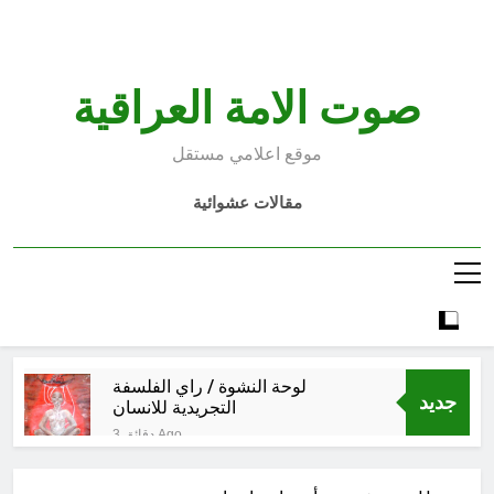
Ski
t
conten
صوت الامة العراقية
موقع اعلامي مستقل
مقالات عشوائية
لوحة النشوة / راي الفلسفة
جديد
التجريدية للانسان
3 دقائق Ago
الولاية التكوينية / راي الفلسفة
التجريدية للانسان