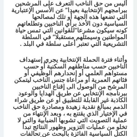
أليس من حق الناخب التعرف على المرشحين
ببرامجهم الإنتخابية بعيدا” عن الأسس الإعتبارية
التي تضعها هذه الجهة أو تلك لمصالحها
السياسية دون الأخذ برأي الناخبين وتطلعاتهم
كونه سيكون مشرعا”للقوانين التي تمس حياة
المواطنين وسيمثلهم مستقبلا” في السلطة
التشريعية التي تعتبر أعلى سلطة في البلد .
وأثناء فترة الحملة الإنتخابية يجري إستهداف
الناخبين حسب مناطقهم السكنية أو حسب
مستواهم العلمي أو إنحدارهم الوظيفي أو
فئاتهم العمرية أو مراعاة جنس الناخب ليتمكن
المرشح من الوصول الى إقناع الناخبين
ببرنامجه الإنتخابي عن طريق الهدايا والوعود
الكاذبة غير القابلة للتطبيق أو عن طريق شراء
الذمم بمبالغ نقدية زهيدة ومصادرة حق الناخب
في الإختيار الذي يقتنع به ، وبعد الإنتهاء من
عملية التصويت التي تشوبها الضبابية والتي لا
تخلو من عمليات التزوير وظهور النتائج تبدأ
الكتل السياسية الفائزة بالبحث عن تحالفات