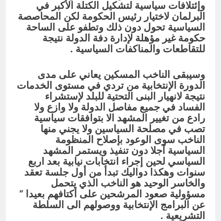
وإئتلافات سياسية لتشكيل الكتلة الأكبر في
البرلمان لاختيار رئيس الحكومة لكن المحاصصة
السياسية تحول دون ذلك وتطفو على الساحة
حكومة غير مؤهلة لإدارة دفة الدولة نتيجة
للتقاطعات والمناكفات السياسية .
وسيبقى الناخب المسكين يعاني على مدى
الدورة الإنتخابية من تردي في مستوى الخدمات
نتيجة لانهيار البنى التحتية للبلد لإستشراء
الفساد في جميع مفاصل الدولة ولا وازع ولا
رادع من تغيير المشهد الا بتوافقات سياسية
تصب في مصلحة السياسين ولا يجني منها
الناخب سوى الوعود بإصلاح المنظومة
السياسية آجلا دون تنفيذ ويستمر المشهد
السياسي لحين إجراء انتخابات نيابية بعد اربع
سنوات وهكذا دواليك تبدأ من أول جلسة تعقد
والخاسر الوحيد هو الناخب الذي يتحمل
مسؤولية صعود المرشحين على أكتافهم بعيدا ”
عن البرامج الإنتخابية ووصولهم الى السلطة
التشريعية .