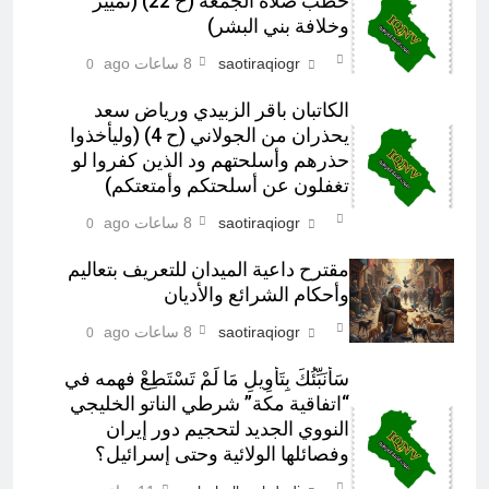
خطب صلاة الجمعة (ح 22) (تمييز
وخلافة بني البشر)
saotiraqiogr
8 ساعات ago
0
الكاتبان باقر الزبيدي ورياض سعد
يحذران من الجولاني (ح 4) (وليأخذوا
حذرهم وأسلحتهم ود الذين كفروا لو
تغفلون عن أسلحتكم وأمتعتكم)
saotiraqiogr
8 ساعات ago
0
مقترح داعية الميدان للتعريف بتعاليم
وأحكام الشرائع والأديان
saotiraqiogr
8 ساعات ago
0
سَأُنَبِّئُكَ بِتَأْوِيلِ مَا لَمْ تَسْتَطِعْ فهمه في
“اتفاقية مكة” شرطي الناتو الخليجي
النووي الجديد لتحجيم دور إيران
وفصائلها الولائية وحتى إسرائيل؟