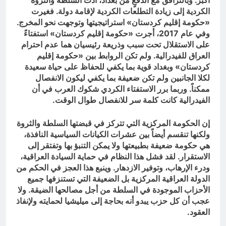
أكبر. وبالترافق مع الدفعٍ من بغداد، أدت السلطة والثروة
الكردية إلى زيادة التطلعات الكردية لإقامة دولة. فغيرت
«حكومة إقليم كردستان» استراتيجيتها وتوجهت نحو المخرج.
وفي عام 2017، أجرت «حكومة إقليم كردستان» استفتاءً
على الاستقلال تحت سبب وذريعة رئيسيان هما عدم احترام
العراق للفيدرالية. ولم تكن الروابط بين «حكومة إقليم
كردستان» وبغداد قوية بما يكفي للحفاظ على حياة سعيدة
لكلا الجانبين ولم تكن ضعيفة بما يكفي ليكون الانفصال
ممكناً. وربما برر الاستفتاء الكردي شكوك العرب في أن
الفيدرالية كانت كلمة سر للانفصال طوال الوقت.
إن الحكومة المركزية التي تتركز في قبضتها السلطة والثروة
ولكنها تنقسم أيضاً بين عشرات الكيانات السياسية النافذة،
هي حكومة ضعيفة بطبيعتها ولا يمكن التنبؤ بها وتفتقر إلى
الاستقرار. لقد فشل هذا النظام في حماية السيادة العراقية،
ودرء الإرهاب، وتوفير الازدهار. وينبع هذا العجز في الحكم من
الدولة العراقية المركزية بل الضعيفة التي تستنزفها جميع
الأحزاب الموجودة في السلطة من أجل مصالحها الضيقة. ولا
عجب أن كل حزب يبدو أنه بحاجة إلى ميليشيا لحمايته ولإنفاذ
العقود.