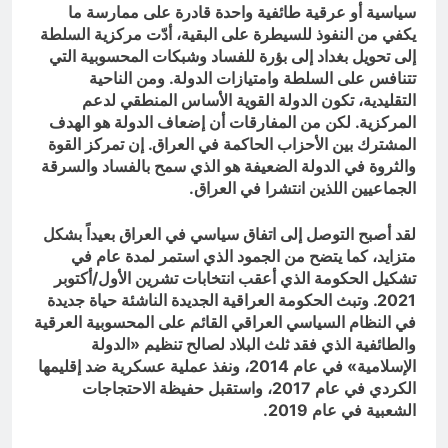
سياسية أو عرقية طائفية واحدة قادرة على ممارسة ما
يكفي من النفوذ للسيطرة على البقية، أدّت مركزية السلطة
إلى تحويل بغداد إلى بؤرة للفساد وشبكات المحسوبية التي
تتنافس على السلطة وامتيازات الدولة. ومن الناحية
التقليدية، تكون الدولة القوية الأساس المنطقي لدعم
المركزية. لكن من المفارقات أن إضعاف الدولة هو الهدف
المشترك بين الأحزاب الحاكمة في العراق. إن تمركز القوة
والثروة في الدولة الضعيفة هو الذي سمح بالفساد والسرقة
الجماعيين اللذين انتشرا في العراق.
لقد أصبح التوصل إلى اتفاق سياسي في العراق بعيداً بشكل
متزايد، كما يتضح من الجمود الذي استمر لمدة عام في
تشكيل الحكومة الذي أعقب انتخابات تشرين الأول/أكتوبر
2021. وتبث الحكومة العراقية الجديدة الناشئة حياة جديدة
في النظام السياسي العراقي القائم على المحسوبية العرقية
والطائفية الذي فقد ثلث البلاد لصالح تنظيم «الدولة
الإسلامية» في عام 2014، ونفذ عملية عسكرية ضد إقليمها
الكردي في عام 2017، واستقبل حفيظة الاحتجاجات
الشعبية في عام 2019.