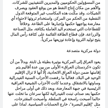
من المسؤولين الحكوميين والمديرين التنفيذيين للشركات.
والأهم من مكان إنتاج النفط هو من يوقع العقود ويصرف
الشيكات. وقد مكّنت هذه المكاسب غير المتوقعة الدول
النفطية من الحكم من المركز، واستخدام ثروتها لاحتواء أي
معارضة يواجهها حكمها وإجبارها على الطاعة. وخلافاً
للقطاعات التي تستخدم اليد العاملة بكثافة، مثل الصناعة
والزراعة، فإن قطاع الطاقة القائمة على كثافة رأس المال
يتيح توليد الثروة وإعادة توزيعها مركزياً.
دولة مركزية متصدعة
يعود العراق إلى المركزية بوتيرة بطيئة بل ثابتة. وبدلاً من أن
تكون «كردستان العراق» الأولى من بين عدة أقاليم يتم
إقامتها ضمن دولة العراق الاتحادية، إلّا أنها لا تزال الإقليم
الوحيد في البلاد. فغالباً ما رفضت الأحزاب السنية الفيدرالية
وساوتها بالانشقاق. وعندما كانت الأحزاب الشيعية العراقية
الرئيسية في جبهة المعارضة، وبعد ذلك في أولى مراحل
حكمها بعد صدام، تبنت الفيدرالية لكنها سرعان ما تخلت عنها
حالما أصبحت راسخة في السلطة. وأصبحت المقترحات،
مثل “إقليم البصرة”، خارج الحسابات السياسية. لماذا على