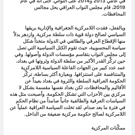
في عامَي 2013 و2014 على التوالي. حتى أنه في عام
2019، قام مجلس النواب العراقي بحل مجالس
المحافظات.
وبالفعل، فقدت اللامركزية الجغرافية والإدارية بريقها
السياسي لصالح دولة قوية ذات سلطة مركزية. وازدهر بدلاً
منها الإقطاع العرقي والطائفي في الدولة متخذاً شكل
سياسة المحسوبية، حيث تقوم الكتل السياسية التي تصل
إلى مجلس النواب بتقاسم مؤسسات الدولة وأصولها. وفي
حين تركَّز القدر الأكبر من سلطة الدولة وثروتها في بغداد،
عمد عدد كبير من الجهات الفاعلة السياسية اللامركزية
والمتنافسة على استنزافها. وبعبارة أكثر بساطة، تركّز
الحكومة العراقية السلطة والثروة في بغداد بعيداً عن
الأقاليم والمحافظات، لكن بغداد نفسها مقسمة بشكل لا
مركزي بين الأحزاب التي تشكل الحكومة. وأصبحت مثل هذه
السياسات العرقية والطائفية جانباً صامداً من نظام الحكم
في فترة ما بعد صدام. لقد تخلت السياسة العراقية عملياً عن
اللامركزية لصالح حكومة مركزية ضعيفة من الداخل.
ممكّنات المركزية