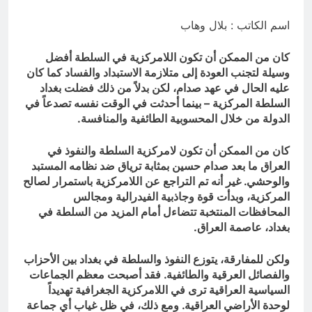
السخرية الرقمية (سوالف) والحقيقة
العلمية
8 ساعات Ago
اسم الكاتب : بلال وهاب
المخطط البياني للموت / راي الفلسفة
التجريدية للانسان
كان من الممكن أن تكون اللامركزية في السلطة أفضل
8 ساعات Ago
وسيلة لتجنب العودة إلى متلازمة الاستبداد والفساد كما كان
عليه الحال في عهد صدام، لكن بدلاً من ذلك فضلت بغداد
السلطة المركزية – بينما أحدثت في الوقت نفسه تصدعاً في
الدولة من خلال المحسوبية الطائفية والمنافسة.
كان من الممكن أن تكون لامركزية السلطة والنفوذ في
العراق ما بعد صدام حسين بمثابة ترياق ضد نظامه المستبد
والوحشي. غير أنه تم التراجع عن اللامركزية باستمرار لصالح
المركزية، وبدأت قوة وجاذبية الفيدرالية ومجالس
المحافظات المنتخبة تتضاءل أمام المزيد من السلطة في
بغداد، عاصمة العراق.
ولكن للمفارقة، يتوزع النفوذ والسلطة في بغداد بين الأحزاب
والفصائل العرقية والطائفية. فقد أصبحت معظم الجماعات
السياسية العراقية ترى في اللامركزية الجغرافية تهديداً
لوحدة الأراضي العراقية. ومع ذلك، في ظل غياب أي جماعة