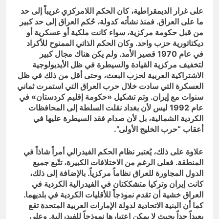
على غرار الديمقراطية، كان الحكم اللامركزي غريباً إلى حد
ما على العراق. فمنذ نشأته كدولة، حُكم العراق إلى حد كبير
من قبل حكومة مركزية، سواء كانت ملكية أو عسكرية أو
ديكتاتورية حزب واحد. وكان الحكم الذاتي الممنوح للأكراد
في عام 1970 قصير الأمد. ولم يكن هناك مجال كبير
لتخفيف مركزية القيادة والسيطرة في ظل الأيديولوجية
الاشتراكية العربية لحزب البعث، وحتى أقل من ذلك في ظل
العسكرة التي سادت خلال حرب العراق التي استمرت ثماني
سنوات مع إيران. وتم تشكيل «حكومة إقليم كردستان» في
عام 1992 ليس لأن بغداد نقلت السلطة إلى المحافظات
الكردية الشمالية، بل لأن صدام فقد السيطرة عليها في
أعقاب “حرب الخليج الأولى”.
علاوة على ذلك، يُعتبر نظام الحكم الفيدرالي أمراً شاذاً في
المنطقة. فعلى الرغم من الاختلافات الكبيرة، تتّبع جميع
الدول المجاورة للعراق نظاماً مركزياً. بالإضافة إلى ذلك،
كانت إيران وتركيا متشككتان في الفيدرالية الكردية في
العراق خشية أن تقدم نموذجاً للأقليات الكردية في بلديهما.
كما أن البنية الاتحادية لدولة الإمارات العربية المتحدة تقع
بعيداً جداً بحيث لا يمكن اعتبارها نموذجاً للفيدرالية. وعلى