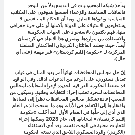
وتأخذ شبكة المحسوبيات في التوسع بدلاً من التوحد.
فالعائلات السياسية والزعماء أصبحوا يتفوقون على المكاتب
السياسية ونفوذها السابق. وبما أن الحكام المتنافسين لا
يستطيعون الاستيلاء على الدولة بأكملها أو على جزء جغرافي
منها، فهم يكتفون بالاستحواذ على الجهات الحكومية
والاستفادة من مواردها. ويسري هذا الاتجاه في كردستان
أيضاً، حيث جعلت العائلتان الكرديتان الحاكمتان السلطة
المركزية لـ «حكومة إقليم كردستان» غير مهمة (على أي
حال).
إنّ حل مجالس المحافظات نهائياً أمر بعيد المنال في غياب
تعديل دستوري، على الرغم من الدعوات لذلك. وفي الواقع،
قد تضغط الحكومة العراقية الجديدة لإجراء انتخابات لمجالس
المحافظات لمجرد تجنب إجراء انتخابات وطنية. وسيكون من
الصعب إعادة تشكيل مجالس المحافظات نظراً إلى فسادها
وافتقارها إلى الكفاءة في الأداء، وهو ما استحث الذعر العام
الذي أدى إلى حلّها في المقام الأول. لقد أجّلت «حكومة
إقليم كردستان» انتخاباتها إلى عام 2023 ويمكنها إجراء
انتخابات محلية في الوقت نفسه. وقد أدى الاستفتاء
(الكردي) والرد العسكري اللاحق الذي نفذته الحكومة