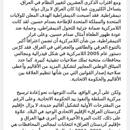
ومع اقتراب الذكرى العشرين لتغيير النظام في العراق،
يتساءل الكثيرون عما إذا كان العراق لا يزال دولة
ديمقراطية. فقد أصبحت الديمقراطية الهدف المعلن للولايات
المتحدة والمملكة المتحدة للإطاحة بصدام حسين. لقد كانت
اللامركزية ضمانة جزئية للتحول الديمقراطي، وحماية ضد
عودة ظهور الطغاة أمثال صدام حسين. وعلى غرار
الديمقراطية، من شأن اللامركزية أن تضمن اعترافاً أكبر
بالتنوع العرقي والطائفي والجغرافي في العراق. فقد كرّس
دستور عام 2005 اللامركزية في شكل فيدرالية ومجالس
محافظات منتخبة تملك صلاحيات تنفيذية كبيرة. كما حدد
الميثاق الوطني المعايير لتشكيل المزيد من الأقاليم وأعطى
صلاحية إصدار القوانين التي من شأنها تنظيم العلاقة بين
الأقاليم والحكومة الاتحادية.
ولكن على أرض الواقع، مالت التوجهات نحو إعادة ترسيخ
مركزية السلطة والنفوذ بيد الحكومة الاتحادية. وعلى الرغم
من المقترحات الأولية لتشكيل أقاليم جديدة، لا يزال «إقليم
كردستان العراق» الإقليم الاتحادي الوحيد في البلاد. علاوة
على ذلك، كانت المرة الأخيرة التي أجرى فيها العراق و
«إقليم كردستان العراق» انتخابات لمجالس المحافظات هي