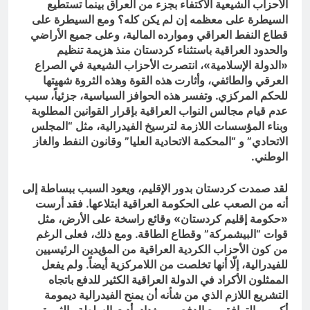
الأحزاب الشيعية الاكتفاء بجزء من العراق بينما تستطيع
السيطرة على معظمه إن لم يكن كله؟ ومع السيطرة على
قطاع النفط العراقي وموارده المالية، وعلى جميع الأراضي
والحدود العراقية باستثناء كردستان منذ هزيمة تنظيم
«الدولة الإسلامية»، انتصرت الأحزاب الشيعية في الصراع
العرقي والطائفي، وأثارت هذه القوة وهذه الثروة شهيتها
للحكم المركزي. وتفسر هذه الحوافز السياسية، جزئياً، سبب
عدم قيام مجالس النواب العراقية بإقرار القوانين المطلوبة
وبناء المؤسسات اللازمة لترسيخ الفيدرالية، مثل “المجلس
الاتحادي” و “المحكمة الاتحادية العليا” وقانون النفط والغاز
الوطني.
لقد صمدت كردستان بدور الإقليم، ويعود السبب ببساطة إلى
أنه من الصعب على الحكومة العراقية ابتلاعها. فقد أرست
«حكومة إقليم كردستان» وقائع راسخة على الأرض، مثل
قوات “البيشمركة” وقطاع الطاقة. ومع ذلك، فعلى الرغم
من كون الأحزاب الكردية العراقية من المؤيدين الرئيسيين
للفيدرالية، إلّا أنها تخلصت من اللامركزية أيضاً. ولم يفعل
الممثلون الأكراد في الدولة العراقية الكثير للدفع باتجاه
التشريع اللازم الذي من شأنه أن يمنح الفيدرالية ديمومة