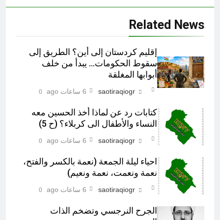
Related News
إقليم كردستان إلى أين؟ الطريق إلى
سقوط الحكومات… يبدأ من خلف
أبوابها المغلقة
saotiraqiogr
6 ساعات ago
0
كتابات رد عن لماذا أخذ الحسين معه
النساء والأطفال الى كربلاء؟ (ح 5)
saotiraqiogr
6 ساعات ago
0
احياء ليلة الجمعة (نعمة بالكسر والفتح،
نعمة ونعمت، نعمة ونعيم)
saotiraqiogr
6 ساعات ago
0
الجرح النرجسي وتضخم الذات