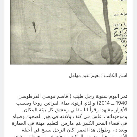
الطائفية لا تُهزم بالهرب منها… بل
بتفكيكها ومواجهتها
3 ساعات Ago
اسم الكاتب : نعيم عبد مهلهل
تمر اليوم سنوية رجل طيب ( قاسم موسى الفرطوسي
1940 ــ 2014) والذي ارتوى بماء الفراتين روحا وبقصب
الأهوار مشهدا وقرأ لنا بتفاني وعشق كل بيئة المكان
وموجوداته ، عاش في كنف ولادته في هور الصحين وصباه
في قضاء المجر الكبير .ثم مارس التعليم مهنة في العمارة
وبغداد ، وطوال هذا العمر .كان الرجل يسبح في أخيلة
الأنثروبولوجيا ، يدرس المكان ويبحث في موجوداته ويشعر