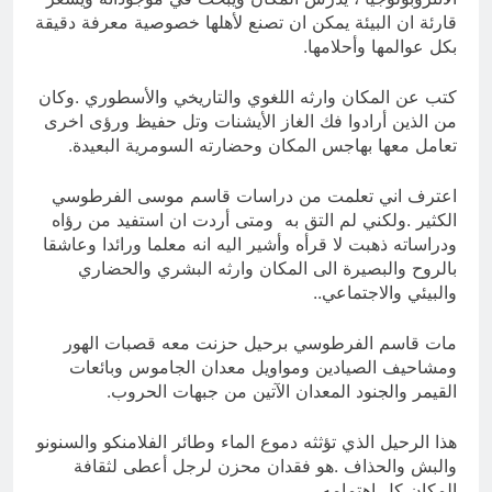
قارئة ان البيئة يمكن ان تصنع لأهلها خصوصية معرفة دقيقة
بكل عوالمها وأحلامها.
كتب عن المكان وارثه اللغوي والتاريخي والأسطوري .وكان
من الذين أرادوا فك الغاز الأيشنات وتل حفيظ ورؤى اخرى
تعامل معها بهاجس المكان وحضارته السومرية البعيدة.
اعترف اني تعلمت من دراسات قاسم موسى الفرطوسي
الكثير .ولكني لم التق به ومتى أردت ان استفيد من رؤاه
ودراساته ذهبت لا قرأه وأشير اليه انه معلما ورائدا وعاشقا
بالروح والبصيرة الى المكان وارثه البشري والحضاري
والبيئي والاجتماعي..
مات قاسم الفرطوسي برحيل حزنت معه قصبات الهور
ومشاحيف الصيادين ومواويل معدان الجاموس وبائعات
القيمر والجنود المعدان الآتين من جبهات الحروب.
هذا الرحيل الذي تؤثثه دموع الماء وطائر الفلامنكو والسنونو
والبش والحذاف .هو فقدان محزن لرجل أعطى لثقافة
المكان كل اهتمامه.