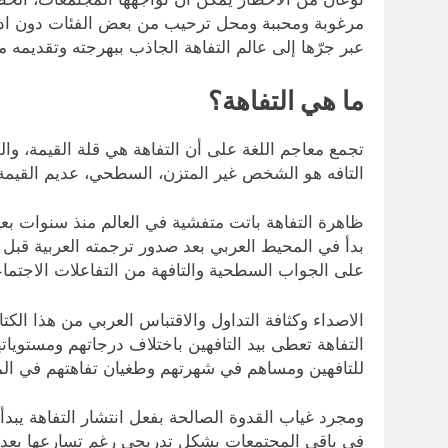
مرغوبة ومحببة ومحل ترحيب من بعض الفئات دون ادراك
عبر جرّها إلى عالم التفاهة الجاذب ببهرجته وتقديمه 
ما هي التفاهة؟
تجمع معاجم اللغة على أن التفاهة هي قلة القيمة، وال
التافه هو الشخص غير المتزن، السطحي، عديم القيمة 
بدأ في المحيط العربي بعد صدور ترجمته العربية قبل 
على الجواب السطحية والتافهة من التفاعلات الاجتماعي
الاصداء وكثافة التداول والاقتباس العربي من هذا الك
التفاهة تعطى بيد التافهين باختلاف درجاتهم ومستوياته
للتافهين ومساهم في شهرتهم وطغيان تفاهتهم في الم
ومجرد غياب القدوة الصالحة بفعل انتشار التفاهة يبدأ
في باقي المجتمعات بشكل تدريجي رغم تسارعها بعد ظهو