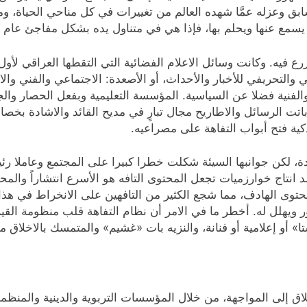
في النظام السابق وعزله عمَّا شهده العالم من تغييرات في كل مناحي الحي
سمع عنها ويحلم بها، فإذا هي في متناول يده بشكل مفاجئ عام ٢٠٠٣.
رع فيه. وكانت وسائل الاعلام الفضائية التي التقطها العراقي لأول
والتحريفي للأخبار والأحداث، أو الأصعدة: الاجتماعي والفني وال
والفنية فضلا عن السياسية. المؤسسة التعليمية وبفعل الحصار والج
اتت الرسائل والاطاريح مجال تبارٍ في مديح القائد والاشادة بخصال
ية فتح أبواب التفاهة على مصراعيه.
جديدة، لكن جوانبها السيئة شكلت خطرا كبيرا على المجتمع وعاملا رئ
مد انتاج خوارزميات تجعل المحتوى التافه هو الأسرع انتشاراً وا
حتوى الهادف، مما شجع الكثير من التافهين على الانخراط في هذا ا
مهور ويهلل له. أخطر ما في الامر أن نظام التفاهة قلب منظومة ال
» أو إعلامية أو فنانة، والنزيه بات «غشيم» والمتمسك بالاخلاق 
انطلاق إلى المواجهة، من خلال المؤسسات التربوية والدينية والمنظ