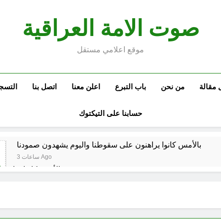
صوت الامة العراقية
موقع اعلامي مستقل
 مقالة
من نحن
باب التبرع
اعلن معنا
اتصل بنا
التسج
حسابنا على التيكتوك
بالأمس كانوا يراهنون على سقوطنا واليوم يشهدون صمودنا
3 ساعات Ago
بالأمس كانوا يراهن
في الذكرى الثامنة والثلاثين للانتصار العرا
مشاة الأربعين 1977 والبعث المجرم (ح 6) (وويل لهم مما يكسبون)