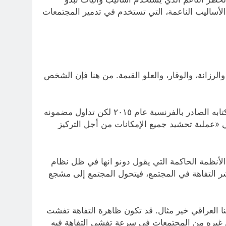
لأساليب الناعمة، التي تستخدم في تدمير المجتمعات
لرزانة، والوقار، والعلو القيمة. من هنا فإن الشخص
ظاهرة التفاهة باتت متفشية في العالم منذ سنوات بعيدة. وأفضل من كتب عنها هو الفيلسوف الكندي «آلان دونو» في كتابه الصادر بالفرنسية عام ٢٠١٥ لكن تداول مضمونه
ي «عملية تحشيد جميع الإمكانات من أجل التركيز
 الأنظمة الحاكمة التي يقول دونو انها في ظل نظام
 نشر التفاهة في المجتمع، فيتحول المجتمع إلى مشجع
عنا العراقي خير مثال. قد تكون ظاهرة التفاهة تفشت
عن غيره من المجتمعات في سرعة تفشي التفاهة فيه