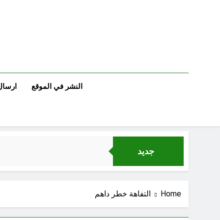
Ski
t
conten
النشر في الموقع
ارسال
جديد
Home
التفاهة خطر داهم
خطب صلاة الجمعة (ح 25) (البصيرة: القرآن والعترة)