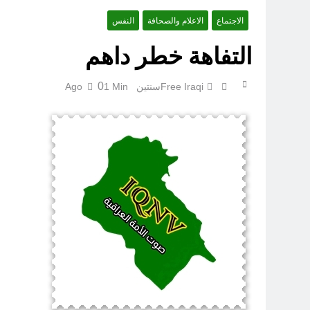
الاجتماع
الاعلام والصحافة
النفس
التفاهة خطر داهم
0
Free Iraqi
سنتين Ago
1 Min