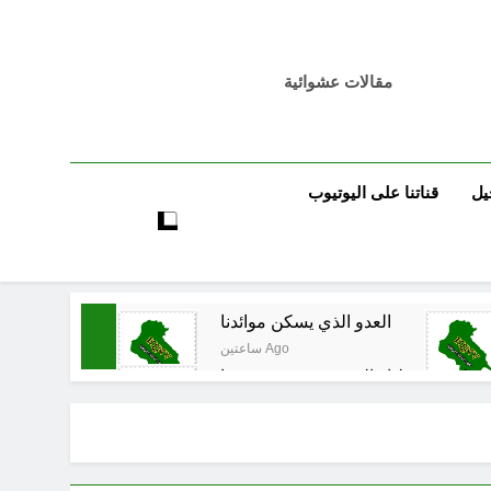
مقالات عشوائية
يل
قناتنا على اليوتيوب
العدو الذي يسكن موائدنا
ساعتين Ago
ون على سقوطنا واليوم يشهدون صمودنا
3 ساعات Ago
قي المدوي على ايران الملالي والموامنة
3 ساعات Ago