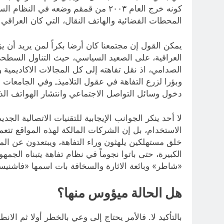
كونه خرج العام ٢٠٠٣ من قمقم وضعه 
المحطات الفضائية والهاتف النقال، التي كان العراقي ي
يمكن القول إن مجتمعنا كان أرضا بكراً لمن يريد أن يز
العراقية، على الصعيد السياسي، حيث التناول السطحي 
الصدامي، اذ نقل تفاهته إلى كل المجالات الاكاديمية 
وبؤرا لزرع التفاهة في عقول التلاميذـ وفي الجامعات ب
دخول وسائل التواصل الاجتماعي وانتشار الهواتف الذك
لا أحد ينكر الجوانب الإيجابية للتقنيات الاتصالية ال
الاستخدام، بل إن الشركات المالكة لهذه المواقع تتع
خلق مستهلكين يلهثون وراء التفاهة، ويبتعدون عن الم
الكبيرة، حتى باتوا نجوماً في نظام تفاهة يتبناه الج
«شاطر» وبائعة الاثارة والسخافة بات اسمها «فاشنيستا
هل الحالة ميؤوس منها؟
بالتأكيد لا. فالأمر يحتاج إلى وعي بالخطر أولا ثم ال