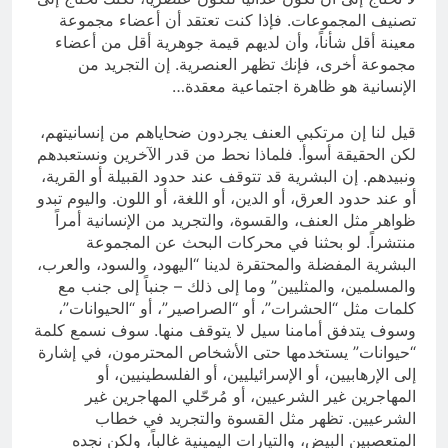
تصنيف المجموعات. فإذا كنت تعتقد أن أعضاء مجموعة
معينة أقل شأناً، وأن لديهم قيمة جوهرية أقل من أعضاء
مجموعة أخرى، فإنك تظهر العنصرية. إن التجريد من
الإنسانية هو ظاهرة اجتماعية معقدة…
قيل لنا إن مرتكبي العنف يجردون ضحاياهم من إنسانيتهم،
لكن الحقيقة أسوأ. فلماذا نحط من قدر الآخرين ونستعبدهم
ونبيدهم. إن البشرية قد تتوقف عند حدود القبيلة أو القرية،
أو عند حدود العرق، أو الدين، أو اللغة، أو اللون. واليوم تبدو
ظواهر مثل العنف، والقسوة، والتجريد من الإنسانية أمراً
منتشراً. لو بحثنا في محركات البحث عن المجموعة
البشرية المفضلة والمحتقرة لدينا “اليهود، والسود، والعرب،
والمسلمين، والمثليين” وما إلى ذلك – جنباً إلى جنب مع
كلمات مثل “الحشرات”، أو “الصراصير”، أو “الحيوانات”،
وسوف يتدفق أمامنا سيل لا يتوقف منها. سوف نسمع كلمة
“حيوانات” يستخدمها حتى الأشخاص المحترمون، في إشارة
إلى الإرهابيين، أو الإسرائيليين، أو الفلسطينيين، أو
المهاجرين غير الشرعيين، أو مُرحّلي المهاجرين غير
الشرعيين. تظهر مثل القسوة والتجريد في خطاب
المتعصبين البيض، والتيارات اليمينية غالباً، ولكن نجده