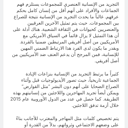
التجريد من الإنسانية العنصري للمجموعات يستلزم فهم
الجماعات والأفراد على أنهم أقل من إنسان كامل بحكم
عرقهم. غالباً ما يحدث التجريد من الإنسانية نتيجة للصراع
بين المجموعات. حيث يتم تمثيل الآخرين العرقيين
والعنصريين كحيوانات في الثقافة الشعبية. هناك أدلة على
أن هذا التمثيل لا يزال قائماً في السياق الأمريكي مع
الأمريكيين من أصل أفريقي المرتبطين ضمنيا بالقردة.
وبقدر ما يكون لدى الفرد هذا الارتباط الضمني المهين
للإنسانية، فمن المرجح أن يدعم العنف ضد الأمريكيين من
أصل أفريقي.
كثيراً ما يرتبط التجريد من الإنسانية بنزاعات الإبادة
الجماعية تاريخياً، حيث تصور الأيديولوجيات قبل وأثناء
الصراع الضحايا على أنهم دون البشر “مثل القوارض”
ويمكن أيضاً تجريد المهاجرين واللاجئين من إنسانيتهم بهذه
الطريقة. كما حصل في عدد من الدول الأوروبية عام 2015
خلال أزمة تدفق اللاجئين.
يتم تخصيص كلمات مثل المهاجر والمغترب للأجانب بناءً
على وضعهم الاجتماعي وثرواتهم، بدلاً من القدرة أو