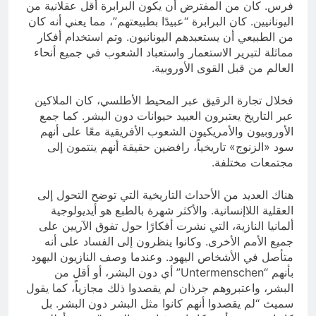
فرس. كان من المفترض أن يكون البرابرة أقل عقلانية من
اليونانيين. كان البرابرة “عبيدًا بطبيعتهم”، مما يعني أنه كان
من الطبيعي أن يستعبدهم اليونانيون. وتم استخدام أفكار
مماثلة لتبرير الاستعمار واستعباد الشعوب في جميع أنحاء
العالم من قبل القوى الأوروبية.
فخلال تجارة الرقيق عبر المحيط الأطلسي، كان الملاكين
عبر التاريخ يعتبرون العبيد حيوانات دون البشر. كما جمع
الأوروبيون والأمريكيون الشعوب الأفريقية معًا على أنهم
سود «الزنوج» تاريخياً، رافضين حقيقة أنهم ينتمون إلى
مجتمعات مختلفة.
هناك العديد من الأحداث التاريخية التي توضح التحول إلى
العقلية اللاإنسانية. والأكثر شهرة بالطبع هو أيديولوجية
ألمانيا النازية، التي نشرت أفكارًا حول تفوق الآريين على
جميع الأمم الأخرى. وكانوا ينظرون إلى الفساد على أنه
متأصل في الأشخاص اليهود. وعندما وصف النازيون اليهود
بأنهم “Untermenschen” أي دون البشر، أو أقل من
البشر، واعتبروهم جرذان لم يقصدوا ذلك مجازياً، كما يقول
سميث “لم يقصدوا أنهم كانوا مثل البشر دون البشر. بل