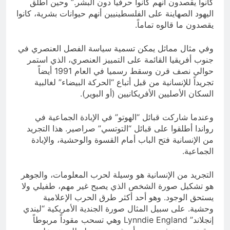
كانوا يقصدون أنهم كانوا حرفيا دون البشر.” وحين أطلق
اليهود الصهاينة على الفلسطينيين أنهم حيوانات بشرية، كانوا
يقصدون ما قالوه تماماً.
وفي مثال مماثل يمكن تسمية سياسة الفصل العنصري في
جنوب أفريقيا القائمة على التمييز العنصري، الذي استمر
حوالي نصف قرن وسقط رسميا في العام 1991 أيضاً
تجريداً للإنسانية من قبل أتباع “الحركة البيضاء” لغالبية
السكان الأصليين الأفريكانيين (أو البوير).
وعندما شاركت قبائل “الهوتو” في الإبادة الجماعية في
رواندا أطلقوا على قبائل “التوتسي” صراصير. هذا التجريد
من الإنسانية فتح الباب أمام القسوة والوحشية، والإبادة
الجماعية.
التجريد من الإنسانية هو وسيلة لحرب المعلومات، والجوهر
هو تشكيل صورة الشخص الذي يصبح غير مهم، طفيلي ولا
يستحق الوجود. وهو أحد أكثر طرق الحرب الإعلامية
وحشية. على سبيل المثال صورة الجندية الأمريكية “ليندي
إنجلاند” Lynndie England وهي تسحب مقوداً مربوطاً