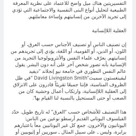
التفسيريتين هناك ميل واضح للاعتماد على نظرية المعرفة
الطبيعية لتحليل أنواع البنى النفسية والاجتماعية التي تؤدي
إلى تجريد الآخرين من إنسانيتهم وإساءة معاملتهم.
العقلية اللاإنسانية
إن تصنيف الناس أو تصنيف الأجناس حسب العرق، أو
اللون، أو الدين، أو القومية، أو اللغة، يؤدي إلى تجريدهم من
إنسانيتهم. يعرّف علماء النفس والأنثروبولوجيا التجريد من
الإنسانية بأنه تصور شخص آخر على أنه دون البشر. يقول
عالم النفس التطوري في جامعة نيو إنجلاند “ديفيد
ليفينغستون سميث”David Livingston Smith “في ظل
الظروف المناسبة، فإننا جميعًا تقريبًاً قادرون على الانزلاق
إلى العقلية اللاإنسانية، وارتكاب أعمال وحشية كان من
الصعب أو حتى المستحيل بالنسبة لنا القيام بها”.
هذا التصنيف للأشخاص حسب “العرق” له تاريخ طويل. حدّد
الفيلسوف اليوناني القديم أرسطو نوعين من الناس:
اليونانيون والآخرون. جمع كل غير اليونانيين معاً باعتبارهم
برابرة، وليس ـ على سبيل المثال ـ سوريين أو إثيوبيين أو