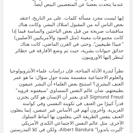
عندما يتحدث بعضنا عن المتعصبين البيض أيضاً.
إنها ليست مجرد مسألة كلمات. على مر التاريخ، اعتقد
بعض الناس أنه من المقبول امتلاك البشر، وكانت هناك
مناقشات صريحة من قبل بعض الباحثين والساسة فيما إذا
كانت مجموعات معينة (مثل السود والأمريكيين الأصليين)
“عبيدًا طبيعيين”. وحتى في القرن الماضي، كانت هناك
حدائق حيوانات بشرية، حيث تم وضع الأفارقة في حظائر
لينظر إليها الأوروبيون.
نظراً لندرة الأدلة المتاحة، فإن دراسات علماء الأنثروبولوجيا
والعلوم الاجتماعية منقسمة بشدة حول سؤال: ما هو عمر
العنف البشري؟ استنتج بعض العلماء أن البشر عنيفون
بطبيعتهم، شأن عالم النفس النمساوي “سيغموند فرويد”
Sigmund Freud الذي يعتبر أن الإنسان هو كائن يختزن
قدراً كبيرًا من العنف في تكوينه النفسي وفي كوامنه
الغريزية. وآخرون أنهم في الأساس غير عنيفين، إنما يتعلون
العنف بنفس الطريقة التي يتعلمون بها أنماط السلوك
الأخرى. مثل عالم النفس الاجتماعي الكندي الأمريكي
“ألبرت باندورا” Albert Bandura، ولكن في كلا المدرستين