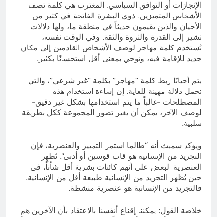
الإنجازات أو التوافق السياسي. المغترب هي كلمة تصف
الأشخاص المتميزين، ذوي البشرة الفاتحة في كثير من
الأحيان والذين يقيمون حديثاً في منطقة ما، ولها دلالات
تشير إلى القدرة والثروة والثقة. وفي الوقت نفسه،
تُستخدم كلمة مهاجر لوصف الأشخاص القادمين إلى مكان
جديد للإقامة فيه، وتوحي بمعنى أقل استحسانًا بكثير.
يتم أحيانًا ربط كلمة “مهاجر” بكلمة “غير شرعي”، والتي
تحمل دلالة مهينة للغاية. إن إساءة استخدام هذه
المصطلحات -غالباً ما يتم استخدامها بشكل غير دقيق-
لوصف الآخر، يمكن أن يغير تصور المجموعة ككل بطريقة
سلبية.
ويؤكد سميث أنه “طالما استمر التمييز والعنصرية، فإن
التجريد من الإنسانية هو قاب قوسين أو أدنى”. تُظهِر
العنصرية البعض على أنهم كائنات بشرية أقل شأناً، في
حين يُظهر التجريد من الإنسانية طبيعة أقل من الإنسانية.
فالتجريد من الإنسانية هو عنصرية منشطة.
خلاصة القول: يمكننا إقناع أنفسنا بالاعتقاد بأن الآخرين هم