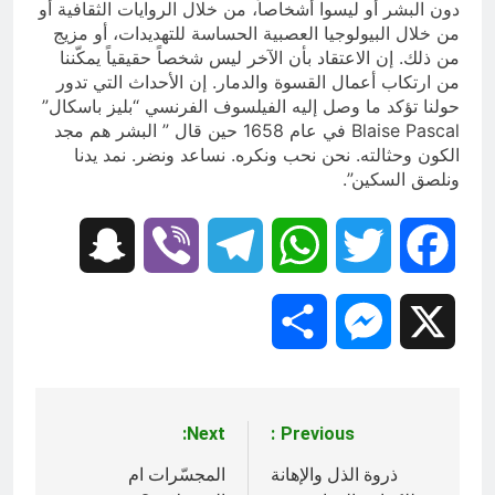
دون البشر أو ليسوا أشخاصاً، من خلال الروايات الثقافية أو
من خلال البيولوجيا العصبية الحساسة للتهديدات، أو مزيج
من ذلك. إن الاعتقاد بأن الآخر ليس شخصاً حقيقياً يمكّننا
من ارتكاب أعمال القسوة والدمار. إن الأحداث التي تدور
حولنا تؤكد ما وصل إليه الفيلسوف الفرنسي “بليز باسكال”
Blaise Pascal في عام 1658 حين قال ” البشر هم مجد
الكون وحثالته. نحن نحب ونكره. نساعد ونضر. نمد يدنا
ونلصق السكين”.
Snapchat
Viber
Telegram
WhatsApp
Twitter
Facebook
Share
Messenger
X
Next:
Previous:
تصفّح
المقالات
ذروة الذل والإهانة
المجسّرات ام