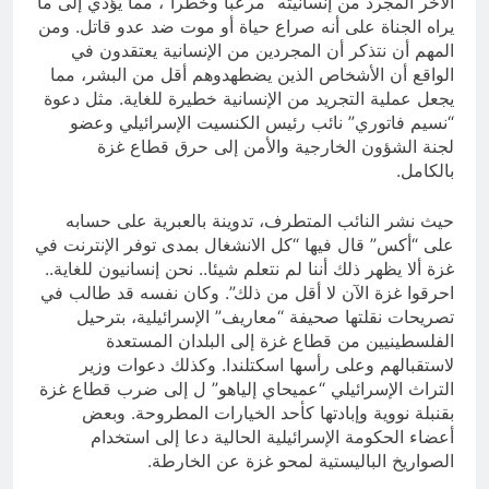
الآخر المجرد من إنسانيته “مرعباً وخطراً”، مما يؤدي إلى ما
يراه الجناة على أنه صراع حياة أو موت ضد عدو قاتل. ومن
المهم أن نتذكر أن المجردين من الإنسانية يعتقدون في
الواقع أن الأشخاص الذين يضطهدوهم أقل من البشر، مما
يجعل عملية التجريد من الإنسانية خطيرة للغاية. مثل دعوة
“نسيم فاتوري” نائب رئيس الكنسيت الإسرائيلي وعضو
لجنة الشؤون الخارجية والأمن إلى حرق قطاع غزة
بالكامل.
حيث نشر النائب المتطرف، تدوينة بالعبرية على حسابه
على “أكس” قال فيها “كل الانشغال بمدى توفر الإنترنت في
غزة ألا يظهر ذلك أننا لم نتعلم شيئا.. نحن إنسانيون للغاية..
احرقوا غزة الآن لا أقل من ذلك”. وكان نفسه قد طالب في
تصريحات نقلتها صحيفة “معاريف” الإسرائيلية، بترحيل
الفلسطينيين من قطاع غزة إلى البلدان المستعدة
لاستقبالهم وعلى رأسها اسكتلندا. وكذلك دعوات وزير
التراث الإسرائيلي “عميحاي إلياهو” ل إلى ضرب قطاع غزة
بقنبلة نووية وإبادتها كأحد الخيارات المطروحة. وبعض
أعضاء الحكومة الإسرائيلية الحالية دعا إلى استخدام
الصواريخ الباليستية لمحو غزة عن الخارطة.