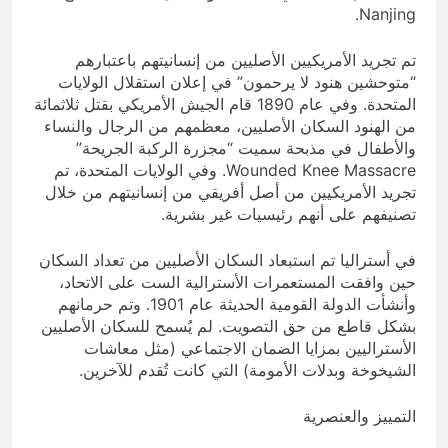
Nanjing.
تم تجريد الأمريكيين الأصليين من إنسانيتهم باعتبارهم
“متوحشين هنود لا يرحمون” في إعلان استقلال الولايات
المتحدة. وفي عام 1890 قام الجيش الأمريكي بقتل ثلاثمائة
من الهنود السكان الأصليين، معظمهم من الرجال والنساء
والأطفال في مذبحة سميت “مجزرة الركبة الجريحة”
Wounded Knee Massacre. وفي الولايات المتحدة، تم
تجريد الأمريكيين من أصل أفريقي من إنسانيتهم من خلال
تصنيفهم على أنهم رئيسيات غير بشرية.
في أستراليا تم استبعاد السكان الأصليين من تعداد السكان
حين وافقت المستعمرات الأسترالية الست على الاتحاد،
وأنشأت الدولة القومية الحديثة عام 1901. وتم حرمانهم
بشكل قاطع من حق التصويت. لم يُسمح للسكان الأصليين
الأستراليين بمزايا الضمان الاجتماعي (مثل معاشات
الشيخوخة وبدلات الأمومة) التي كانت تُقدم للآخرين.
التمييز والعنصرية