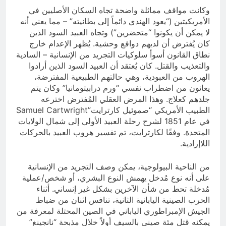
وكانت مواقف مماثلة واضحة تجاه السكان الأصليين في
الأمريكيتين (“يعود الهندي دائماً إلى بطانيته” – مما يعني أنه
لا يمكن أن يكونوا “متحضرين”) وتجاه العبيد السود الذين
كان يُفترض أن لديهم دوافع وحشية. يُظهر الإعدام خارج
نطاق القانون أسوأ سلوكيات التجريد من الإنسانية – السادية
والتعذيب والقتل. كان يُعتقد أن العبيد السود الذين أرادوا
الهروب من العبودية، وهي حالتهم الطبيعية المفترضة،
يعانون من اضطراب نفسي “ورم درابيتومانيا” وكان يتم
جلدهم كعلاج. وهذا المرض العقلي المُفترض اخترعه
الطبيب الأمريكي “صموئيل كارترايت”Samuel Cartwright
في عام 1851 لشرح رحلة العبيد الأولى إلى شمال الولايات
المتحدة. وفقًا لكارترايت، تم تفسير هروب العبيد بالحركات
اللاإرادية.
من الناحية البيولوجية، يمكن وصف التجريد من الإنسانية
على أنه نوع مُدخل يهمش النوع البشري، أو شخص/عملية
مُدخلة تحط من شأن الآخرين بشكل غير إنساني. أثناء
الحرب الصينية اليابانية الثانية، تنافس اثنان من ضباط
الجيش الإمبراطوري الياباني في الصين المحتلة لمعرفة من
يمكنه قتل مئة صيني بالسيف أولاً خلال مذبحة “نانجينغ”