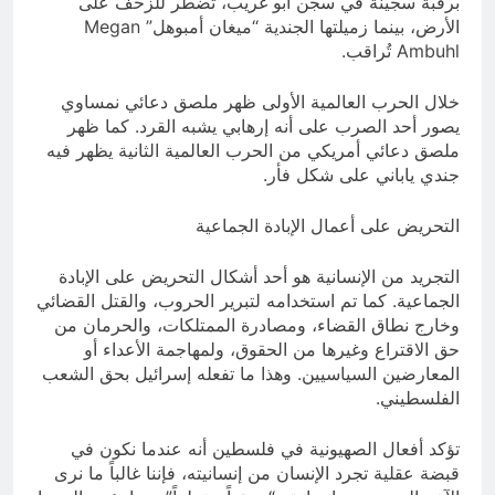
برقبة سجينة في سجن أبو غريب، تضطر للزحف على
الأرض، بينما زميلتها الجندية “ميغان أمبوهل” Megan
Ambuhl تُراقب.
خلال الحرب العالمية الأولى ظهر ملصق دعائي نمساوي
يصور أحد الصرب على أنه إرهابي يشبه القرد. كما ظهر
ملصق دعائي أمريكي من الحرب العالمية الثانية يظهر فيه
جندي ياباني على شكل فأر.
التحريض على أعمال الإبادة الجماعية
التجريد من الإنسانية هو أحد أشكال التحريض على الإبادة
الجماعية. كما تم استخدامه لتبرير الحروب، والقتل القضائي
وخارج نطاق القضاء، ومصادرة الممتلكات، والحرمان من
حق الاقتراع وغيرها من الحقوق، ولمهاجمة الأعداء أو
المعارضين السياسيين. وهذا ما تفعله إسرائيل بحق الشعب
الفلسطيني.
تؤكد أفعال الصهيونية في فلسطين أنه عندما نكون في
قبضة عقلية تجرد الإنسان من إنسانيته، فإننا غالباً ما نرى