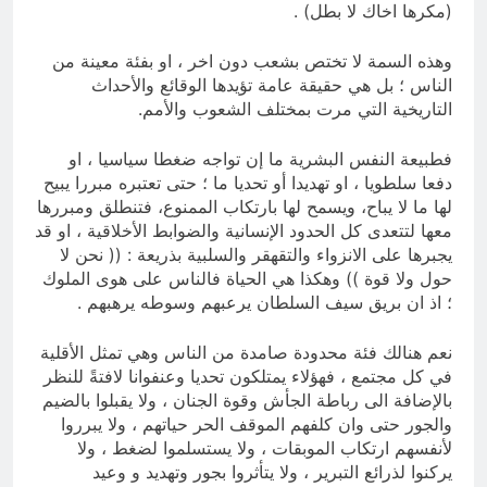
(مكرها اخاك لا بطل) .
وهذه السمة لا تختص بشعب دون اخر ، او بفئة معينة من
الناس ؛ بل هي حقيقة عامة تؤيدها الوقائع والأحداث
التاريخية التي مرت بمختلف الشعوب والأمم.
فطبيعة النفس البشرية ما إن تواجه ضغطا سياسيا ، او
دفعا سلطويا ، او تهديدا أو تحديا ما ؛ حتى تعتبره مبررا يبيح
لها ما لا يباح، ويسمح لها بارتكاب الممنوع، فتنطلق ومبررها
معها لتتعدى كل الحدود الإنسانية والضوابط الأخلاقية ، او قد
يجبرها على الانزواء والتقهقر والسلبية بذريعة : (( نحن لا
حول ولا قوة )) وهكذا هي الحياة فالناس على هوى الملوك
؛ اذ ان بريق سيف السلطان يرعبهم وسوطه يرهبهم .
نعم هنالك فئة محدودة صامدة من الناس وهي تمثل الأقلية
في كل مجتمع ، فهؤلاء يمتلكون تحديا وعنفوانا لافتةً للنظر
بالإضافة الى رباطة الجأش وقوة الجنان ، ولا يقبلوا بالضيم
والجور حتى وان كلفهم الموقف الحر حياتهم ، ولا يبرروا
لأنفسهم ارتكاب الموبقات ، ولا يستسلموا لضغط ، ولا
يركنوا لذرائع التبرير ، ولا يتأثروا بجور وتهديد و وعيد