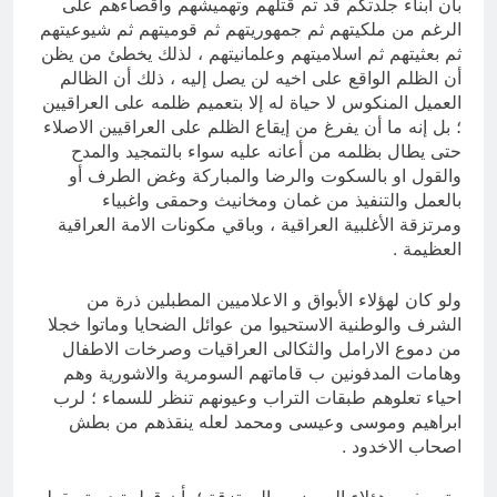
بأن ابناء جلدتكم قد تم قتلهم وتهميشهم واقصاءهم على
الرغم من ملكيتهم ثم جمهوريتهم ثم قوميتهم ثم شيوعيتهم
ثم بعثيتهم ثم اسلاميتهم وعلمانيتهم ، لذلك يخطئ من يظن
أن الظلم الواقع على اخيه لن يصل إليه ، ذلك أن الظالم
العميل المنكوس لا حياة له إلا بتعميم ظلمه على العراقيين
؛ بل إنه ما أن يفرغ من إيقاع الظلم على العراقيين الاصلاء
حتى يطال بظلمه من أعانه عليه سواء بالتمجيد والمدح
والقول او بالسكوت والرضا والمباركة وغض الطرف أو
بالعمل والتنفيذ من غمان ومخانيث وحمقى واغبياء
ومرتزقة الأغلبية العراقية ، وباقي مكونات الامة العراقية
العظيمة .
ولو كان لهؤلاء الأبواق و الاعلاميين المطبلين ذرة من
الشرف والوطنية الاستحيوا من عوائل الضحايا وماتوا خجلا
من دموع الارامل والثكالى العراقيات وصرخات الاطفال
وهامات المدفونين ب قاماتهم السومرية والاشورية وهم
احياء تعلوهم طبقات التراب وعيونهم تنظر للسماء ؛ لرب
ابراهيم وموسى وعيسی ومحمد لعله ينقذهم من بطش
اصحاب الاخدود .