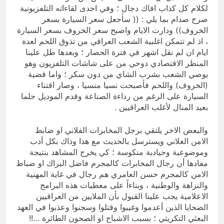
لكلام كل كذاب افاك دجال ؛ وفي احدى لقاءاته التلفزيونية
صرح صدام بما يلي : (( سأجعل سعر السيارة بسعر
الخروف)) ودارت الايام واصبح سعر الخروف بسعر السيارة
، اذ لم تتمكن اغلبية الشعب العراقي من تذوق اللحم لعدة
ايام ان لم نقل اشهر في فترة الحصار ؛ وبعدها طل علينا
المنظر الاقتصادي دوحي من على شاشات التلفزيون وهو
يوصي الشعب بشرب الشاي من دون سكر ؛ واما قضية
(الخروف) واللحم فأصبحت نسيا منسيا ، وصار اقتناء
السيارة على الرغم من رداءة الصناعة وقدم الموديل حلما
بعيد المنال لأغلب العراقيين .
والبعض الاخر يلتقي برجل المخابرات الفلاني او ضابط
الامن العلاني ويسترسل بالحديث مع هذا وذاك بكل أدب
وموضوعية وحيادية منكوسة ؛ كي يخرج المشاهد بنتيجة
مفادها أن رجال المخابرات كالمجرم فاضل البراك او ضباط
الامن كالمجرم حسن العامري هم رجال في غاية المهنية
والنزاهة والوطنية ، وبناءاً على معطيات هذه البرامج
الاعلامية يجب علينا القبول بأن الملايين من العراقيين
الضحايا الذين أعدموا وغيبوا وقتلوا وسجنوا وعذبوا في العهد
البعثي التكريتي ؛ بسبب الاشباح او الصحون الطائرة …!!