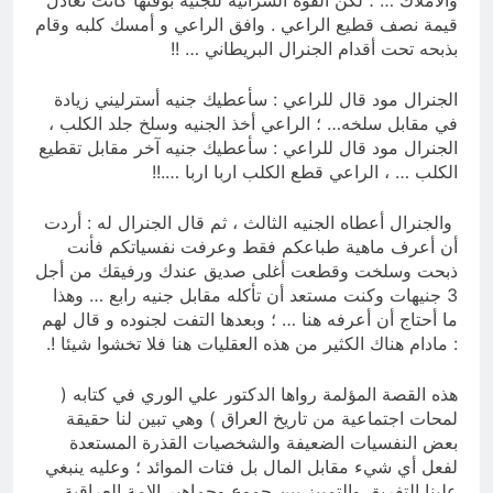
والاملاك … ؛ لكن القوة الشرائية للجنيه بوقتها كانت تعادل
قيمة نصف قطيع الراعي . وافق الراعي و أمسك كلبه وقام
بذبحه تحت أقدام الجنرال البريطاني … !!
الجنرال مود قال للراعي : سأعطيك جنيه أسترليني زيادة
في مقابل سلخه… ؛ الراعي أخذ الجنيه وسلخ جلد الكلب ،
الجنرال مود قال للراعي : سأعطيك جنيه آخر مقابل تقطيع
الكلب … ، الراعي قطع الكلب اربا اربا ….!!
والجنرال أعطاه الجنيه الثالث ، ثم قال الجنرال له : أردت
أن أعرف ماهية طباعكم فقط وعرفت نفسياتكم فأنت
ذبحت وسلخت وقطعت أغلى صديق عندك ورفيقك من أجل
3 جنيهات وكنت مستعد أن تأكله مقابل جنيه رابع … وهذا
ما أحتاج أن أعرفه هنا … ؛ وبعدها التفت لجنوده و قال لهم
: مادام هناك الكثير من هذه العقليات هنا فلا تخشوا شيئا !.
هذه القصة المؤلمة رواها الدكتور علي الوري في كتابه (
لمحات اجتماعية من تاريخ العراق ) وهي تبين لنا حقيقة
بعض النفسيات الضعيفة والشخصيات القذرة المستعدة
لفعل أي شيء مقابل المال بل فتات الموائد ؛ وعليه ينبغي
علينا التفريق والتمييز بين جموع وجماهير الامة العراقية