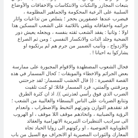
بتبعات المجازر والنكبات والانتكاسات والاخفاقات والأوضاع
السلبية على الرعية المحكومة والجماهير المظلومة ،
فيضرب عندها عصفورين بحجر ؛ يتملص من تداعيات واثار
جرائمه واخفاقاته ويلقي باللائمة على الشعب المسكين هذا
اولا ؛ وثانيا : يفقد الشعب ثقته بنفسه ، ويجعله يعيش دور
الضحية وجلد الذات والانكسار النفسي ؛ ومن ثم الصراع
والازدواج ، وتأنيب الضمير من جرم هم لم يرتكبوه او
يشاركوا به احيانا ! .
فحال الشعوب المضطهدة والاقوام المجبورة على ممارسة
بعض الجرائم والاخطاء والموبقات ؛ كحال المسمار في هذه
القصة القصيرة : (( قال الخشب للمسمار: لقد جرحتني
ومزقتني وآلمتني، فرد المسمار قائلا: لو كنت تلقيت
الضرب الذي فوق رأسي لعذرتني )). اذ ان كثرة الطرق
وتتابع الضربات على الناس البسطاء والغالبية من الشعب ؛
قد تفقدهم التوازن وتورثهم التخبط والاضطراب ، وانعدام
الرؤية والضبابية ، واتخاذهم موقف اللا موقف ، او الهروب
الى سراديب التنظيرات التبريرية الانهزامية والعقائد
الطوباوية الغنوصية ، او ركونهم الى زوايا الحياد تجاه
المعارك والثورات المصيرية او الانجراف مع السيل من باب