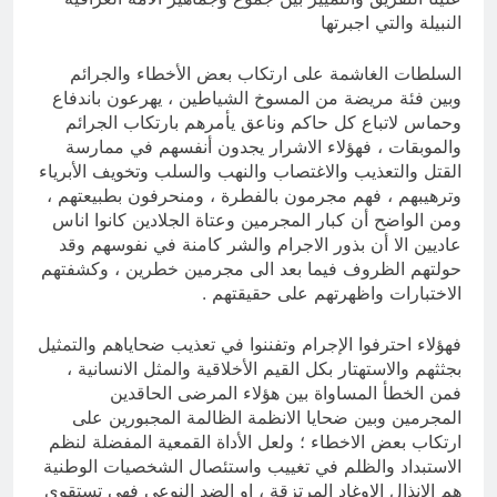
النبيلة والتي اجبرتها
السلطات الغاشمة على ارتكاب بعض الأخطاء والجرائم
وبين فئة مريضة من المسوخ الشياطين ، يهرعون باندفاع
وحماس لاتباع كل حاكم وناعق يأمرهم بارتكاب الجرائم
والموبقات ، فهؤلاء الاشرار يجدون أنفسهم في ممارسة
القتل والتعذيب والاغتصاب والنهب والسلب وتخويف الأبرياء
وترهيبهم ، فهم مجرمون بالفطرة ، ومنحرفون بطبيعتهم ،
ومن الواضح أن كبار المجرمين وعتاة الجلادين كانوا اناس
عاديين الا أن بذور الاجرام والشر كامنة في نفوسهم وقد
حولتهم الظروف فيما بعد الى مجرمين خطرين ، وكشفتهم
الاختبارات واظهرتهم على حقيقتهم .
فهؤلاء احترفوا الإجرام وتفننوا في تعذيب ضحاياهم والتمثيل
بجثثهم والاستهتار بكل القيم الأخلاقية والمثل الانسانية ،
فمن الخطأ المساواة بين هؤلاء المرضى الحاقدين
المجرمين وبين ضحايا الانظمة الظالمة المجبورين على
ارتكاب بعض الاخطاء ؛ ولعل الأداة القمعية المفضلة لنظم
الاستبداد والظلم في تغييب واستئصال الشخصيات الوطنية
هم الانذال الاوغاد المرتزقة ، او الضد النوعي فهي تستقوي