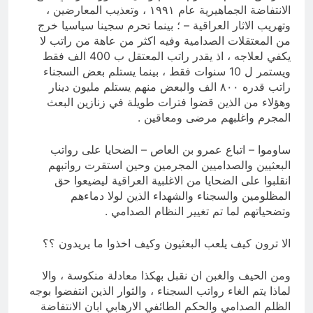
الانتفاضة الجماهيرية عام ۱۹۹۱ ، وتعذيب المعارضين ،
وتهريب الاثار العراقية – ؛ بينما تحرم سجينا سياسيا خرج
من المعتقلات الصدامية وفيه اكثر من عاهة من راتب لا
يكفي لعلاجه ، اذ يقدر راتب المعتقل ب 400 الف فقط
ويستمر ل 10 سنوات فقط ، بينما يستلم بعض السجناء
راتب قدره ۸۰۰ الف والبعض منهم يستلم مليون دينار
وهؤلاء من الذين قضوا فترات طويلة في زنازين البعث
المجرم واغلبهم مرضی ومعاقين .
ساوموا – اتباع عمرو بن العاص – الضحايا على رواتب
البعثيين والصداميين المجرمين وحين استقرت رواتبهم
انقلبوا على الضحايا من الاغلبية العراقية ليضيعوا حق
المظلومين والسجناء والشهداء الذين لولا دماءهم
وتضحياتهم لما تم تغيير النظام الصدامي .
الا ترون كيف يلعب البعثيون وكيف اخذوا ما يريدون ؟؟
ومن الحيف والغبن ان نقبل بهكذا معادلة منكوسة ، والا
لماذا يتم الغاء رواتب السجناء ، والثوار الذين انتفضوا بوجه
الظلم الصدامي والحكم الطائفي الارهابي ابان الانتفاضة