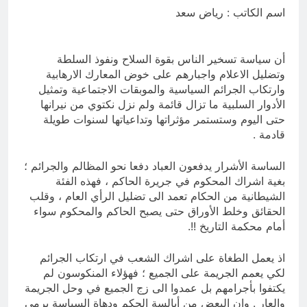
الملائكة والدواب يسبحون بمحمده لكن
اسم الكاتب : رياض سعد
لا تعرفون تسبيحهم .
3 ساعات Ago
أن سياسة تسخير الناس بقوة السلاح ونفوذ السلطة
وتضليل الاعلام واجبارهم على خوض المعارك الارهابية
وارتكاب الجرائم السياسية والموبقات الاجتماعية وتمثيل
الأدوار السلبية ما تزال قائمة ولم نزل نكتوي من نيرانها
حتى اليوم وستستمر مؤثراتها وتداعياتها لسنوات طويلة
قادمة .
الساسة الأشرار يدفعون العباد دفعا نحو المظالم والجرائم ؛
بغية اشراك المحكوم في جريرة الحاكم ، فهذه الفئة
الشيطانية من الحكام تعمد الى تضليل الرأي العام ، وقلب
الحقائق وخلط الأوراق حتى يصبح الحاكم والمحكوم سواء
أمام محكمة التاريخ !!.
اذ يعمل الطغاة على اشراك الشعب في ارتكاب الجرائم
لكي يعمم الجريمة على الجميع ؛ فهؤلاء المنكوسون لم
يكتفوا بأجرامهم بل عمدوا الى زج الجميع في وحل الجريمة
والعار . وان البعض من أبالسة الحكم ودهاة السياسة يرمي