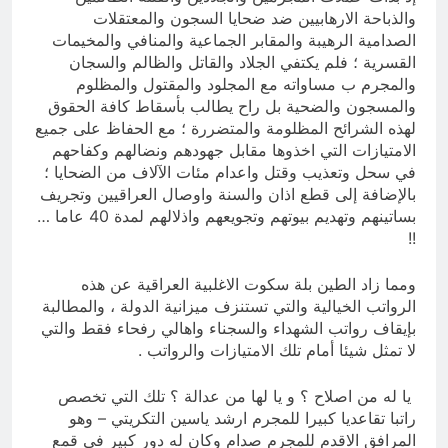
والذباحة الارهابيين ضد ضحايا السجون والمعتقلات
الصدامية الرهيبة والمقابر الجماعية والمنافي والمخيمات
القسرية ؛ فلم يكتفي الجلاد والقاتل والظالم والسجان
والمجرم ب مساواته مع المجلود والمقتول والمظلوم
والمسجون والضحية بل راح يطالب بأسقاط كافة الحقوق
لهذه الشرائح المظلومة والمتضررة ؛ مع الحفاظ على جميع
الامتيازات التي اخذوها مقابل جهودهم ونضالهم وكفاحهم
في سحل وتعذيب وقتل واعدام مئات الآلاف من الضحايا ؛
بالإضافة إلى قطع اذان والسنة واوصال العراقيين وتجريف
بساتينهم وتهديم بيوتهم وتجويعهم واذلالهم لمدة 40 عاما …
!!
ومما زاد الطين بلة سكوت الاغلبية العراقية عن هذه
الرواتب الخيالية والتي تستنزف ميزانية الدولة ، والمطالبة
بإيقاف رواتب الشهداء والسجناء واهالي رفحاء فقط والتي
لا تمثل شيئا أمام تلك الامتيازات والرواتب .
يا له من اصلاح ؟ و يا لها من عدالة ؟ تلك التي تخصص
راتبا تقاعديا كبيرا للمجرم ارشد ياسين التكريتي – وهو
المرافق الاقدم للمجرم صدام وكان له دور كبير في قمع