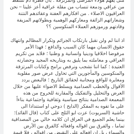
متى يفهم هؤلاء المرضى والمرتزقة ؛ بأن قطرة دم تسقط
من عراقي ودمعة تنساب من مقلة عراقية أعز علينا – نحن
العراقيون الاصلاء . من افكارهم العفنة وعقائدهم النتنة
وشعاراتهم الزائفة ومعاركهم الوهمية وبطولاتهم المزيفة
وقادتهم ورموزهم العملاء المنكوسين ؟؟
اذ اننا لم ولن نقبل بارتكاب الجرائم وتكرار المظالم وانتهاك
حقوق الانسان مهما كان السبب والدافع ؛ فهذا الأمر
مرفوضا اخلاقيا ودينيا وانسانية و وطنيا ؛ فلابد من تكريم
العراقي و معاملته بما يليق به وبتاريخه المجيد وحضارته
العتيدة ؛ كما اننا نشجب ونرفض برامج وكتابات المرتزقة
والمنكوسين والمأجورين التي تحاول عرض صور مقلوبة
ومغايرة للواقع ومجانبة لحقائق التاريخ ؛ فالبعض يردد
الأقوال والخطب الصدامية ويسلط الاضواء عليها من خلال
العرض والتحليل والتفكيك والمقارنة للخروج من هذه
المعمعة الصدامية بنتائج سياسية وثقافية واجتماعية بناءاً
على ما تفوه به المفكر (الدايح ) دوحي او استندادا الى
حاشية (السربوت) عزت ابو الثلج على كتاب (قال القائد)؛
بينما يعلم الجميع في العراق ان كلامه خالي من المصداقية
تماما ، والفرق بين اقواله وافعاله كالفرق بين الأرض
والسماء ، بل ان افعاله على النقيض من اقواله ، فلا قيمة