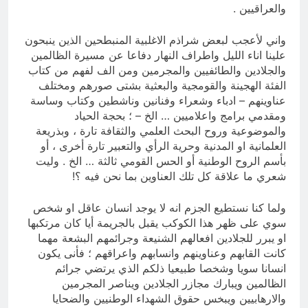
والعراقيين .
واني لأعجب لبعض شراذم الاغلبية المنبطحين الذين ينبحون
علينا اناء الليل واطراف النهار دفاعا عن مسيرة الظالمين
والجلادين والطائفيين والمجرمين ومن الف لفهم من كتاب
الفئة الهجينة والقومجية والبعثية بشتى صورهم ومختلف
عناوينهم – ادباء وشعراء وفنانين وناشطين وكتاب وساسة
ومقدمي برامج واعلاميين … الخ – ؛ بحجة الحياد
والموضوعية وروح البحث العلمي والثقافة تارة ، وبذريعة
العلمانية او المدنية وحرية الرأي والتعبير تارة أخرى ، أو
بأسم الروح الوطنية أو الحس القومي ثالثة … الخ . وليت
شعري ما علاقة كل تلك العناوين بما نحن فيه ؟!
ولما كنا نستطيع الجزم انه لا يوجد انسان عاقل او شخص
سوي على ظهر هذا الكوكب يقبل بالجريمة أيا كان مرتكبها
او يبرر للجلادين افعالهم الشنيعة وجرائمهم البشعة مهما
كانت القابهم وعناوينهم وانسابهم واعراقهم ؛ فأنى يكون
انسانا سويا وشخصا طبيعيا ذلكم الذي يرتضي جرائم
الظالمين ويبارك مجازر الجلادين ويناصر المجرمين
والارهابيين ويبخس حقوق الشهداء الوطنيين والضحايا