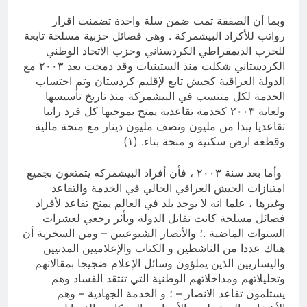
وبما أن الصفقة تمت ضمن سلة واحدة تضمنت اقرار
رواتب للأكراد البيشمركة . وهي فصائل حزبية مسلحة تابعة
للحزب الديمقراطي الكردستاني وحزب الاتحاد الوطني
الكردستاني شكلت منذ الستينيات وقد دمجت بعد ۲۰۰۳ مع
الدولة العراقية كجيش تابع لإقليم كردستان وتم احتساب
الخدمة لكل منتسب في البيشمركة منذ تاريخ تأسيسها
ولغاية ۲۰۰۳ كخدمة تقاعدية يمنح بموجبها كل فرد راتبا
تقاعديا يبدا من مليون ونصف مليون دينار مع منحة مالية
وقطعة ارض سكنية و منحة بناء. (۱)
وأما بعد سنة ۲۰۰۳ ، فأن أفراد البيشمركه يتمتعون بجميع
امتیازات الجيش العراقي الحالي في الخدمة والتقاعد
وغيرها ، علما انه لا يوجد بلد في العالم يمنح تقاعد لأفراد
فصائل مسلحة كانت تقاتل الدولة وبأثر رجعي لعشرات
السنوات الماضية .؛ والأنصار الشيوعيين – ومن السخرية أن
هناك عددا من الناشطين و الكتاب والإعلاميين المدنيين
واليساريين الذين يملؤون وسائل الإعلام ضجيجا بمقالاتهم
وتحليلاتهم ومداخلاتهم الوطنية التي تنتقد الفساد وهم
يستلمون تقاعد الانصار – ؛ و الخدمة الجهادية – وهم