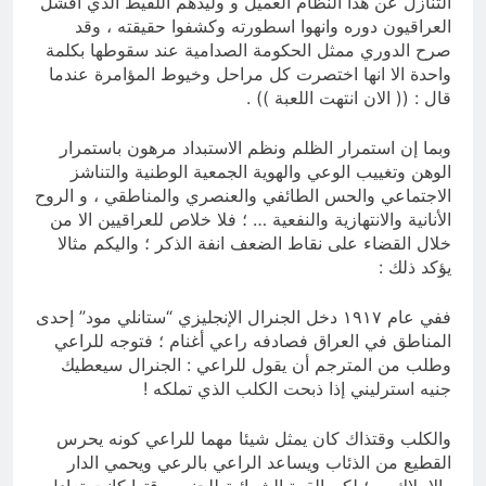
التنازل عن هذا النظام العميل و وليدهم اللقيط الذي افشل
العراقيون دوره وانهوا اسطورته وكشفوا حقيقته ، وقد
صرح الدوري ممثل الحكومة الصدامية عند سقوطها بكلمة
واحدة الا انها اختصرت كل مراحل وخيوط المؤامرة عندما
قال : (( الان انتهت اللعبة )) .
وبما إن استمرار الظلم ونظم الاستبداد مرهون باستمرار
الوهن وتغييب الوعي والهوية الجمعية الوطنية والتناشز
الاجتماعي والحس الطائفي والعنصري والمناطقي ، و الروح
الأنانية والانتهازية والنفعية … ؛ فلا خلاص للعراقيين الا من
خلال القضاء على نقاط الضعف انفة الذكر ؛ واليكم مثالا
يؤكد ذلك :
ففي عام ۱۹۱۷ دخل الجنرال الإنجليزي “ستانلي مود” إحدى
المناطق في العراق فصادفه راعي أغنام ؛ فتوجه للراعي
وطلب من المترجم أن يقول للراعي : الجنرال سيعطيك
جنيه استرليني إذا ذبحت الكلب الذي تملكه !
والكلب وقتذاك كان يمثل شيئا مهما للراعي كونه يحرس
القطيع من الذئاب ويساعد الراعي بالرعي ويحمي الدار