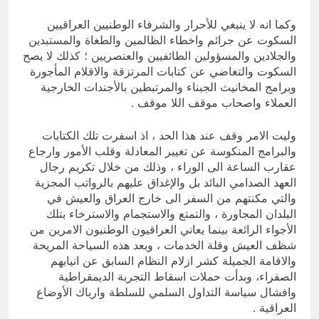
وكما انه لا ينبغي للأحرار والشرفاء الوطنيين العراقيين
السكوت عن جرائم واخطاء الظالمين والطغاة والمستبدين
والجلادين والمسؤولين الطائفيين والعنصريين ؛ كذلك لا يصح
السكوت والتغاضي عن كتابات المرتزقة والاقلام المأجورة
وبرامج المخانيث الجبناء والمرتبطين بالأجندات الخارجية
العملاء واصحاب موقف اللا موقف .
وليت الامر وقف عند هذا الحد ، اذ اسفرت تلك الكتابات
والبرامج المنكوسة عن تغيير المعادلة وقلب الأمور وارجاع
عقارب الساعة الى الوراء ، وذلك من خلال تكريم رجال
العهد الصدامي البائد بل والإغداق عليهم بالرواتب المجزية
والتي مكنتهم من السفر الى خارج العراق والعيش في
البلدان المجاورة ، والتمتع والاستجمام والاسترخاء بتلك
الأجواء الرائعة بينما يعاني العراقيون الوطنيون الامرين من
شظف العيش وقلة الخدمات ، وبعد هذه السياحة المريحة
والاقامة الجميلة كشر ازلام النظام السابق عن انيابهم
الصفراء، وبدأت حملات اسقاط التجربة الديمقراطية
وافشال سياسة التداول السلمي للسلطة وارباك الأوضاع
العراقية .