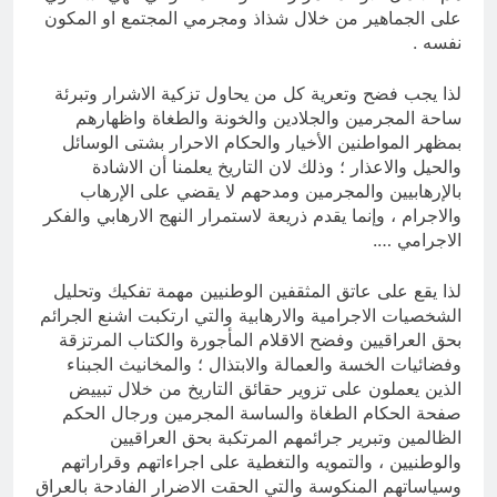
على الجماهير من خلال شذاذ ومجرمي المجتمع او المكون
نفسه .
لذا يجب فضح وتعرية كل من يحاول تزكية الاشرار وتبرئة
ساحة المجرمين والجلادين والخونة والطغاة واظهارهم
بمظهر المواطنين الأخيار والحكام الاحرار بشتى الوسائل
والحيل والاعذار ؛ وذلك لان التاريخ يعلمنا أن الاشادة
بالإرهابيين والمجرمين ومدحهم لا يقضي على الإرهاب
والاجرام ، وإنما يقدم ذريعة لاستمرار النهج الارهابي والفكر
الاجرامي ….
لذا يقع على عاتق المثقفين الوطنيين مهمة تفكيك وتحليل
الشخصيات الاجرامية والارهابية والتي ارتكبت اشنع الجرائم
بحق العراقيين وفضح الاقلام المأجورة والكتاب المرتزقة
وفضائيات الخسة والعمالة والابتذال ؛ والمخانيث الجبناء
الذين يعملون على تزوير حقائق التاريخ من خلال تبييض
صفحة الحكام الطغاة والساسة المجرمين ورجال الحكم
الظالمين وتبرير جرائمهم المرتكبة بحق العراقيين
والوطنيين ، والتمويه والتغطية على اجراءاتهم وقراراتهم
وسياساتهم المنكوسة والتي الحقت الاضرار الفادحة بالعراق