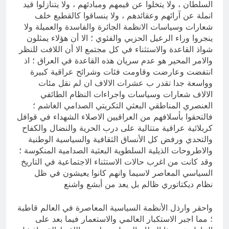
السلطان ، ولا يتخلوا عن قيمهم ومبادئهم ، ولا يتنازلوا قيد
انملة عن آرائهم وعقائدهم ، ولا ينساقوا كالقطيع خلف
شعارات وسياسات الانظمة الجائرة والفاسدة والعميلة ولا
ينجروا وراء الرعيل الحزبي والفئوي ؛ الا أن هؤلاء يمثلون
شواذ القاعدة والاستثناء في كل مجتمع الا أن اللافت للنظر
والامر المحير هو عدم سريان هذه القاعدة في العراق ؛ اذ
انتفضت وعارضت وقاومت فئات وشرائح عراقية كبيرة
وواسعة جدا تقدر ب عشرات الالاف ان لم نقل مئات
الالاف شعارات وسياسات واجراءات النظام الطائفي
العنصري المناطقي البعثي التكريتي الصدامي الغاشم ؛
فالتحقوا بأسلافهم من العراقيين الاصلاء الشهداء في قوافل
كربلائية عراقية متتالية على درب الحرية والنضال والكفاح
والتحدي ورفض كل الأنساق الثقافية والسياسية الوطنية
والاطروحات الذيلية السلطوية البعثية الصدامية المنكوسة ؛
وقد كانت من اغرب حالات الاستثناء الاجتماعية في التاريخ
السياسي المعاصر لاسيما وانهم كانوا يعيشون في ظل
نظام ديكتاتوري ظالم بل يعد من أبشع واشنع
واحقر وارذل الأنظمة السياسية المعاصرة في العالم قاطبة
؛ مما اجبر الاستكبار العالمي والاستعمار فيما بعد على