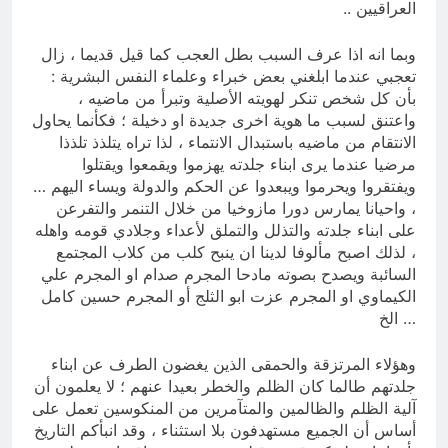
العراقيين ..
وبما انه اذا عرف السبب بطل العجب كما قيل قديما ، زال
تعجبي عندما ابلغني بعض خبراء وعلماء النفس البشرية :
بأن كل شخص تنكر لهويته الأصلية وتبرأ من ماضيه ،
واعتنق لسبب ما هوية اخرى جديدة او دخيلة ؛ فكأنما يحاول
الانتقام من ماضيه باستبدال الانتماء ، لذا تراه يتلذذ تلذذا
مرضيا عندما يرى ابناء جلدته يهزموا ويقمعوا ويقتلوا
ويفتقروا ويحرموا ويبعدوا عن الحكم والدولة ويساء اليهم …
، واحيانا يمارس دورا مازوخيا من خلال التنمر والتفرعن
على ابناء جلدته والتذلل والتملق لأعداء وجلادي قومه واهله
، لذلك اصبح مألوفا لدينا ان ينبح كلب من كلاب المجتمع
السائبة ويصدح بصوته مادحا المجرم صدام او المجرم علي
الكيماوي او المجرم عزت ابو الثلج أو المجرم حسين كامل
… الخ
وهؤلاء المرتزقة والحمقى الذين يغضون الطرف عن ابناء
جلدتهم طالما كان الظلم والخطر بعيدا عنهم ؛ لا يعلمون أن
آلية الظلم والظالمين والمتآمرين من المنكوسين تعمل على
أساس أن الجميع مستهدفون بلا استثناء ، وقد انبأكم التاريخ