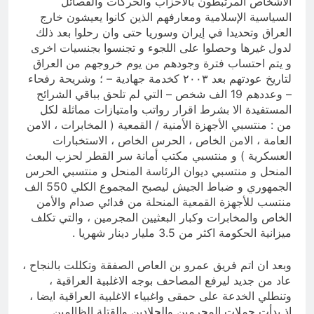
الأشخاص المرتبطون بالأحزاب والحركات والفصائل
السياسية الإسلامية ومعارفهم الذين كانوا يعيشون خارج
العراق وتحديدا في إيران وسوريا حتى وان رحلوا بعد ذلك
لدول غيرها وحصلوا على اللجوء و تجنسوا بجنسيات اخرى
و يتم احتساب فترة وجودهم من يوم خروجهم من العراق
لتاريخ عودتهم بعد ۲۰۰۳ كخدمة جهادية – ؛ وشريحة رفحاء
– وعددهم 19 الف شخص – التي لم تلحق بباقي الشرائح
المستفيدة الا بشرط اقرار رواتب وامتیازات مماثلة لكل
من : منتسبي الأجهزة الأمنية / القمعية ( المخابرات ، الامن
العامة ، الامن الخاص ، الحرس الخاص ، الاستخبارات
العسكرية ) و منتسبي مكتب أمانة سر القطر لحزب البعث
المنحل و منتسبي ديوان الرئاسة المنحل و منتسبي الحرس
الجمهوري و ضباط الجيش ليصبح المجموع الكلي 550 الف
منتسب للأجهزة القمعية المنحلة من فدائي صدام والأمن
الخاص والمخابرات وكبار البعثيين المجرمين ، والتي تكلف
ميزانية الحكومة اكثر من 3.5 مليار دينار شهريا .
وبعد ان اتم فريق عمرو بن العاص الصفقة وتكللت بالنجاح ،
عاد من جديد ليرفع المصاحف بوجه الاغلبية العراقية ،
وتنطلي الخدعة على حمقى واغبياء الاغلبية العراقية ايضا ،
إذ بدأت حملات المجرمين والجلادين والقتلة الظالمين