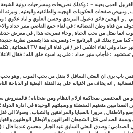
لغربيل العمى بعينه – ؛ وكذلك تصريحات ومسرحيات دونية الشيعة و(
, وتبييض صفحات الحكومات الهجينة والطائفية والبعثية , وتبرئة الس
 , و الهجين فائق دعبول المرندي وحسن العلوي و اياد علاوي ؛ وب
الخوف من قناة وطن الفضائية ؛ في لقاء جمع القاضي منير حداد وا
وت انما يقتل من يحب الحياة , وجاء تصريحه هذا , في معرض حديثه
ه – كما صرح بذلك في البرنامج – ؛ وتصريحه هذا يتضمن نظرية جديد
ر حداد وفي لقاء اعلامي اخر / في قناة الرابعة
TV
الفضائية , تكلم
تستشهد ؛ فأجاب منير حداد : على يد اسوء خلق الله ؛ فقال الاعلامي
 فمن باب يرى ان البعثي السافل لا يقتل من يحب الموت , وهو يحب 
لفضائية , انه يخاف من اغتياله على يد القتلة البعثية او الذباحة الناص
هو من المختصين بمحاكمة ازلام النظام ومن ضحاياه ؛ فالمفروض ب
ثيين الصداميين متعتهم المفضلة و وسيلتهم الوحيدة في ادارة الدولة 
 والاطفال , مرورا بالصبايا والمراهقين والشباب , وصولا الى قتل 
ي وسمة الصدامي قتل الشجعان العراقيين والابطال الوطنيين والغيا
يتي الصدامي ؛ وصدق البعثي السابق عبد الجبار محسن عندما قال : (