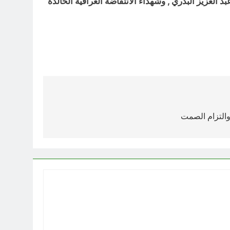
لعزيز البدري , وشهداء الانتفاضة العراقية الخالدة