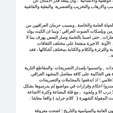
الوطنية والانسانية ؛ وان يبتعد قدر الامكان عن
صب والارهاب والتخريب والعنصرية والبعثية والفاشية
حياة العامة والخاصة , وبسبب حرمان العراقيين من
زمن وبإسكات الصوت العراقي ؛ وبما ان الكبت يولد
يحات والتعليقات والمنشورات والشعارات , حتى اصبنا بالتخمة وصار البعض يهرف بما لا
 الآونة الاخيرة منفتحا على مختلف الثقافات
والثرثرة والكلام والكتابة بمختلف أشكالها ، فقد
 .
دات , واتسموا بإصدار التصريحات والمقاطع النارية
رة هي الحاكمة على كافة مفاصل المشهد العراقي
علامي ؛ اذ اندفعوا بالمجاملات والتصريحات
اصدروا احكام وقرارات في مواضيع لم يدرسوها بشكل
ا درب الا و ولجوه , مع قلة البضاعة وكثرة الاضاعة
المقولة الشهيرة ( كلام جرايد ) واقعا معاشا .
شؤون العامة والسياسية والتاريخ ؛ اضحت معروفة