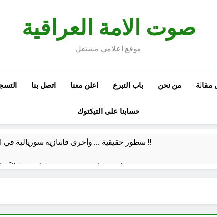
صوت الامة العراقية
موقع اعلامي مستقل
 مقالة
من نحن
باب التبرع
اعلن معنا
اتصل بنا
التسج
حسابنا على التيكتوك
سطور حقيقية … وأخرى فانتازية سوريالية في الحقبة الديستوبية مع مؤسساتنا الصحية !!
كتب ثقافية جديدة …دَردَشَاتٌ ومُشَاكَسَا
من راسمالية الدولة الى راسمالية ال
كلمات قرآنية لها علاقة بمشاة أربعين الحسين: تسقي، آثر (ح 11)