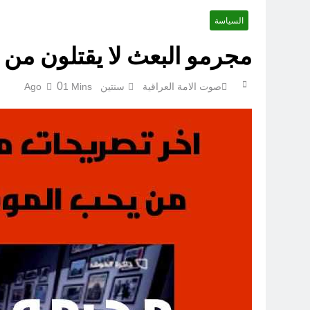
السياسة
عْاشُورْاءُالسَّنَةُ الثَّالِثةَ عشَرَة(٢٢)[إِنتفاضةُ صفَر…تمرُّدٌ حُسَينيٌّ][ب]
مجرمو البعث لا يقتلون من
0
صوت الامة العراقية
سنتين Ago
1 Mins