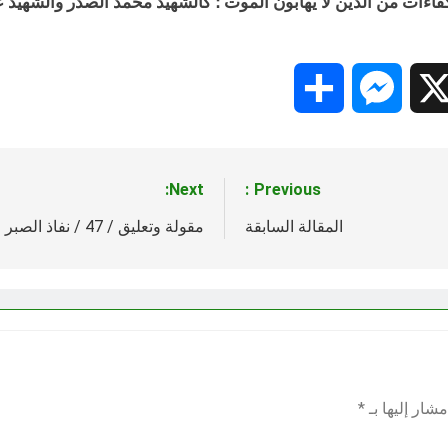
ات من الذين لا يهابون الموت ؛ كالشهيد محمد الصدر والشهيد عبد ا
Share
Messenger
Snapc
X
Next:
Previous:
المقالة السابقة
مقولة وتعليق / 47 / نفاذ الصبر والتزام الصمت
شار إليها بـ
*