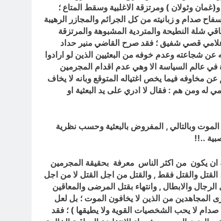
غمان وثولان ) ومرتزقة الاغلبية وسقط المتاع ؛
فاح صدام و زبانيته من كل الجرائم والمجازر الرهيبة
اقي شلة النطيحة والمتردية المشبوهة والمرتزقة
لاعلامي قصي شفيق ؛ فقد صرح القاضي منير حداد
 عن شجاعته وعدم خوفه من البعثيين الذين لو ارادوا
ة في عالم السياسة الا وهي عدم اقدام المجرمين
 عن مخاوفه فيما يخص اغتياله المتوقع وبانه لا يخاف
 له ومن هم : فقال لا ادري على يد البعثية او
الموت وبالتالي , المفروض بالبعثية وحسب نظرية
بية ..!!
ه ان يكون من اكثر الناس معرفة بحقيقة المجرمين
؛ القتل والقتل فقط , والقتل من اجل القتل لا من اجل
الرجال والابطال , وانتهاء بقتل المرضى والمعاقين
رى المجاهدين من الذين لا يخافون الموت ؛ بل لعل
 صدام لا يحب الشخصيات القوية ولا يطيقها ) ؛ فقد