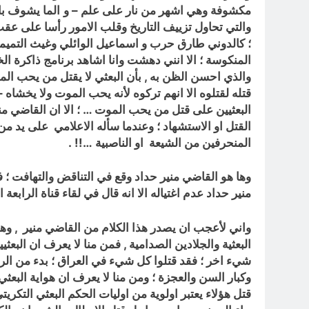
مكشوفة وهي اشهر من نار على علم – و
الما يشوف با
والتي تحاول تزييف التاريخ وقلب الامور رأسا على عقب 
؛ كالدوني طارق حرب و اسماعيل الوائلي وغيث التميمي
المنكوسة ؛ الا انني دهشت وانا اشاهد برنامج ذاكرة 
والذي احسن الظن به , بأن البعثي لا يقتل من يحب الم
قتله لقتلوه الا انهم تركوه لأنه يحب الموت ولا يخشا
البعثيين على قتل من يحب الموت … ؛ الا ان القاضي مني
القتل او الاستشهاد ؛ وعندما سأله الاعلامي على يد من 
المنحرفين من الشيعة او الناصبية …!! .
وها هو القاضي منير حداد وقع في التناقض والتهافت ؛
منير حداد عدم اغتياله الا انه قال في لقاء قناة الرابعة ا
واني لأعجب ان يصدر هذا الكلام من القاضي منير , و
البعثية والجلادين الصدامية , فمن منا لا يعرف ان البع
شيء اخر ؛ فقد قتلوا كل شيء في العراق ؛ بدء من الرضع
وكبار السن والعجزة ؛ ومن منا لا يعرف ان هواية البعث
قتل هؤلاء يعتبر اولوية من اوليات الحكم البعثي التكر