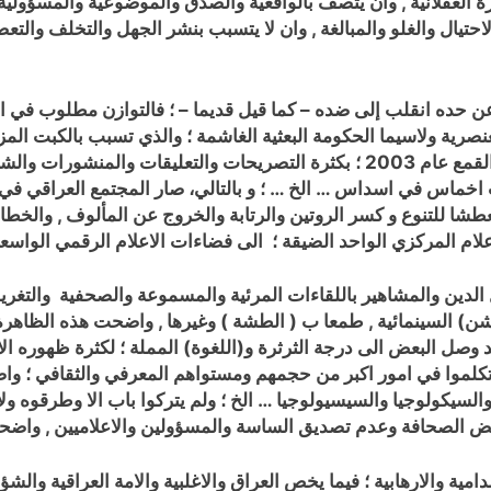
يرة العقلانية , وان يتصف بالواقعية والصدق والموضوعية والمسؤولية 
حتيال والغلو والمبالغة , وان لا يتسبب بنشر الجهل والتخلف والتع
ن حده انقلب إلى ضده – كما قيل قديما – ؛
فالتوازن مطلوب في ال
نصرية ولاسيما الحكومة البعثية الغاشمة ؛ والذي تسبب بالكبت الم
الانفجار , صدمنا بعد سقوط صنم الدكتاتورية والكبت والقمع عام 2003 ؛ بكثرة التصر
ب اخماس في اسداس … الخ … ؛
و بالتالي، صار المجتمع العراقي في
شا للتنوع و كسر الروتين والرتابة والخروج عن المألوف , والخطابة 
لام المركزي الواحد الضيقة ؛ الى فضاءات الاعلام الرقمي الواسعة
الدين والمشاهير باللقاءات المرئية والمسموعة والصحفية والتغري
كشن) السينمائية , طمعا ب ( الطشة ) وغيرها , واضحت هذه الظاه
 وصل البعض الى درجة الثرثرة و(اللغوة) المملة ؛ لكثرة ظهوره الا
وتكلموا في امور اكبر من حجمهم ومستواهم المعرفي والثقافي ؛ و
 والسيكولوجيا والسيسيولوجيا … الخ ؛ ولم يتركوا باب الا وطرقوه ول
بغض الصحافة وعدم تصديق الساسة والمسؤولين والاعلاميين , واضحت 
امية والارهابية ؛ فيما يخص العراق والاغلبية والامة العراقية وال