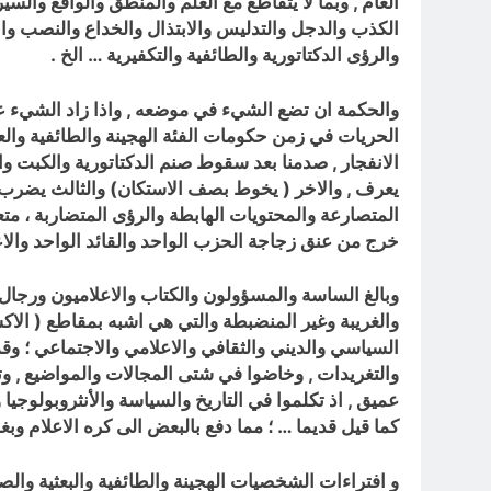
العام , وبما لا يتقاطع مع العلم والمنطق والواقع والس
الكذب والدجل والتدليس والابتذال والخداع والنصب والا
والرؤى الدكتاتورية والطائفية والتكفيرية … الخ .
والحكمة ان تضع الشيء في موضعه , وا
ذا زاد الشيء ع
الحريات في زمن حكومات الفئة الهجينة والطائفية والع
يعرف , والاخر ( يخوط بصف الاستكان) والثالث يضر
المتصارعة والمحتويات الهابطة والرؤى المتضاربة ، متعط
خرج من عنق زجاجة الحزب الواحد والقائد الواحد والاع
وبالغ الساسة والمسؤولون والكتاب والاعلاميون ورجال 
والغريبة وغير المنضبطة والتي هي اشبه بمقاطع ( الا
السياسي والديني والثقافي والاعلامي والاجتماعي ؛ وقد
والتغريدات , وخاضوا في شتى المجالات والمواضيع , 
عميق , اذ تكلموا في التاريخ والسياسة والأنثروبولوجيا
كما قيل قديما … ؛ مما دفع بالبعض الى كره الاعلام و
و افتراءات الشخصيات الهجينة والطائفية والبعثية والصد