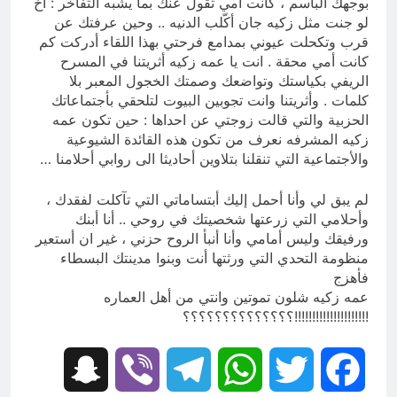
بوجهك الباسم ، كانت امي تقول عنك بما يشبه التفاخر : آخ
لو جنت مثل زكيه جان أكّلب الدنيه .. وحين عرفتك عن
قرب وتكحلت عيوني بمدامع فرحتي بهذا اللقاء أدركت كم
كانت أمي محقة . انت يا عمه زكيه أثريتنا في المسرح
الريفي بكياستك وتواضعك وصمتك الخجول المعبر بلا
كلمات . وأثريتنا وانت تجوبين البيوت لتلحقي بأجتماعاتك
الحزبية والتي قالت زوجتي عن احداها : حين تكون عمه
زكيه المشرفه نعرف من تكون هذه القائدة الشيوعية
والأجتماعية التي تنقلنا بتلاوين أحاديثا الى روابي أحلامنا …
لم يبق لي وأنا أحمل إليك أبتساماتي التي تآكلت لفقدك ،
وأحلامي التي زرعتها شخصيتك في روحي .. أنا أبنك
ورفيقك وليس أمامي وأنا أنبأ الروح حزني ، غير ان أستعير
منظومة التحدي التي ورثتها أنت وبنوا مدينتك البسطاء
فأهزج
عمه زكيه شلون تموتين وانتي من أهل العماره
!!!!!!!!!!!!!!!!!!!!!؟؟؟؟؟؟؟؟؟؟؟؟؟؟
Snapchat
Viber
Telegram
WhatsApp
Twitter
Facebook