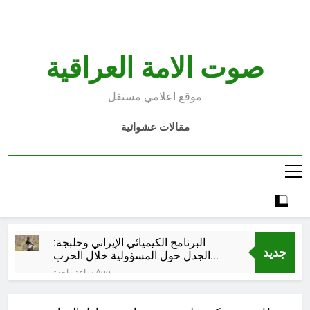
Ski
t
conten
صوت الامة العراقية
موقع اعلامي مستقل
مقالات عشوائية
البرنامج الكيميائي الإيراني وحلبجة:
جديد
الجدل حول المسؤولية خلال الحرب
الإيرانية–العراقية
ساعة واحدة Ago
قراءة تحليليّة في الأبعاد القانونيّة
والسياسيّة للأتفاق الإطاري