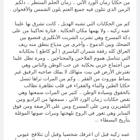
من حكايا زمان الورد الآتي .. زمان الحلم المنتظر .. ذلكم
الزمن الذي تتلون فيه جميع العتم بلون الشمس والأقحوان .
كم من الحكايات التي تشبه الهديل ، كانت تشرق بها علينا
عمه زكيه ، ولا يهمها مكان الحكاية . فتارة تحاكينا من على
دكة المسرح وهي تشرب الشربت الأنكليزي فنضيع بين
الضحك وبين الدموع ، وأخرى من مذياع ينطق منه ريف
العراق كله رفقة شمران الياسري ( أبو كاطع ) بحكاياته
التي تتناسل هموم الفلاحين والمحتاجين .. ومرة تطل علينا
من أجتماع حزبي بحكاية عن حب الوطن والناس وهي
تفترش الأرض في بيت متهالك لا يملك صاحبه الرفيق غير
بساط موروث من الفقر .. وكم من المرات تراها تنسل
حكايا الطين والماء والفقراء في قلب تظاهرة تطالب
بالحقوق وسيادة الوطن .. كثير من المرات سمعتها وهي
تقص حكايات زمان الورد الآتي ، سمعتها من الراديو ومن
التلفزيزن ومن على المسرح ومن على الأرصفة ومن فوق
المنابر وهي تغور في الروح بلهجتها ونبرات صوتها الموغلة
بتأريخ البسطاء …
عمه زكيه قبل ان اعرفك شخصيا وقبل أن تتلاقح عيوني