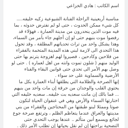
ودور دائرته العائلية في الحرب والاحتلال
اسم الكاتب : هادي الخزاعي
وعمليات النهب
10 ساعات Ago
السابع من آب يوم الشهيد الأشوري قيم
مناسبة أربعينية الراحلة الفنانة الشيوعية زكيه خليفه…..
الشهادة عند الأشوريين ودور الشهيد في
صناعة التاريخ
كل شيء ممكن الحدوث ، حتى لو لم نفترض حدوثه ، بما
10 ساعات Ago
فيه موت الذين ينحدرون من مدينة العمارة ، فهؤلاء قد
رفضوا موت بنيهم حتى لو إن أجلهم جاء بأمر من السماء،
وهذا يشكل واحد من تراث تحدياتهم المطلقة ، وقد تحول
هذا التحدي الى لازمة لبني هذه المدينة المتخمة بالفقراء
من فلاحين وكادحين ، فصيروا لهم اهزوجة يترنم بها حتى
الوليد منهم ( شلون تموت وانته من اهل لعماره ) . حتى لو
وصل بهم الأمر الى تحدي حتى قوانين البقاء والفناء
الأرضية والسماوية على حد سواء .
إنها الصرخة والظلامة التي يطلقها أبناء العمارة بكل ما
يحتوي القلب والوجدان من حرقة إن مات واحد من بنيهم
… فما بالك إن ماتت سعديه بت خليفه.. سعديه خليفه التي
اختارتها السماء والأرض وهي في عنفوان الحياة لتكون
صوتا وممثلا لبنو طبقتها من المحتاجين والفقراء من بني
مدينتها والعراق عندما يتعاظم الظلم ، وترتفع صرخة جوع
لجائع ويسمع أنين متألم .. عندها يوجب التحدي حتى
التضحية براحتها إن لم نقل بحياتها إن تطلب الأمر ذلك .