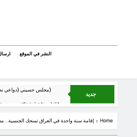
Ski
t
conten
النشر في الموقع
ارسال
مجلس حسيني (دواعي نصب مآتم العزاء الحسيني)
جديد
عْاشُورْاءُالسَّنَةُ الثَّالِثةَ عشَرَة(٢٢)[إِنتفاضةُ صفَر…تمرُّدٌ حُسَينيٌّ][ب]
Home
إقامة سنة واحدة في العراق تمنحك الجنسية… مش
‏نحو ترمي