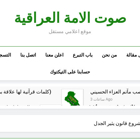
صوت الامة العراقية
موقع اعلامي مستقل
 مقالة
من نحن
باب التبرع
اعلن معنا
اتصل بنا
التسج
حسابنا على التيكتوك
كلمات قرآنية لها علاقة بمشاة أربعين الحسين: تسقي، آثر (ح 11)
3 ساعات Ago
المخطط بياني /
5 ساعات Ago
ماذا لو كان المدير اقوى من الوزير ؟
المن
روع قانون يثير الجدل
5 ساعات Ago
م البيت العراقي‏ … حوار في الاصلاح الديني‏(الحلقة الاولى)‏