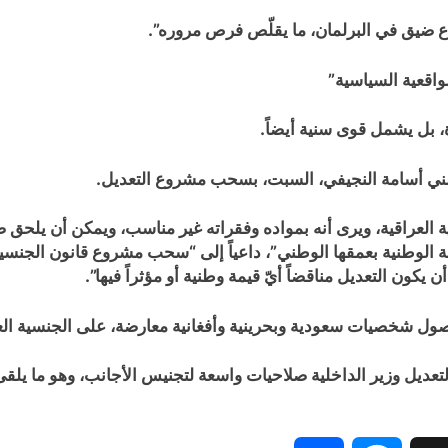
طاع ضيق في البرلمان، ما يقلّص فرص مروره”.
واقعية السياسية”
 بل يشمل قوى سنية أيضاً.
سني أسامة النجيفي، السبت، بسحب مشروع التعديل.
لعراقية، ويرى أنه بمواده وفقراته غير مناسب، ويمكن أن يلحق ضرر
 الوطنية بعمقها الوطني”، داعياً إلى “سحب مشروع قانون الجنسي
ون التعديل مناقضاً أيّ قيمة وطنية أو مؤثراً فيها”.
ول شخصيات سعودية وبحرينية وأفغانية معارضة، على الجنسية العر
التعديل وزير الداخلية صلاحيات واسعة لتجنيس الأجانب، وهو ما ي