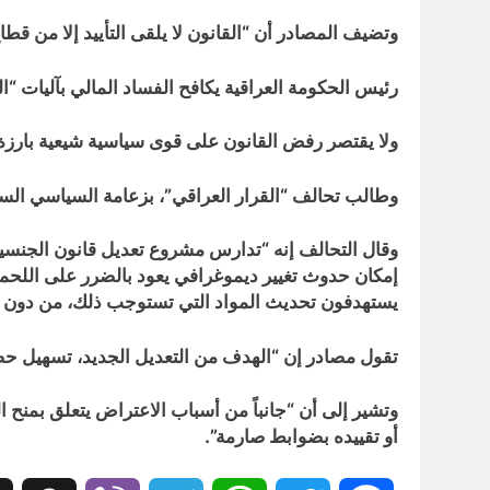
وتضيف المصادر أن “القانون لا يلقى التأييد إلا من ق
رئيس الحكومة العراقية يكافح الفساد المالي بآليات “ال
ولا يقتصر رفض القانون على قوى سياسية شيعية بارزة،
وطالب تحالف “القرار العراقي”، بزعامة السياسي ال
وقال التحالف إنه “تدارس مشروع تعديل قانون الجنسية ا
إمكان حدوث تغيير ديموغرافي يعود بالضرر على اللحمة
يستهدفون تحديث المواد التي تستوجب ذلك، من دون أن يك
تقول مصادر إن “الهدف من التعديل الجديد، تسهيل حص
وتشير إلى أن “جانباً من أسباب الاعتراض يتعلق بمنح 
أو تقييده بضوابط صارمة”.