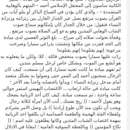
الكاتبة ساسون إلى المعتقل الإسلامي أحمد – المتهم بالوهابية
المتشددة – ، والذي كان يؤذن في الصباح الباكر أو يتلو آيات من
القرآن بصوت مرتفع يصل عبر الجدار العازل بين زنزانته وزنزانة
النساء فتقول: من خلال الجدار كان بإمكانهم سماع صوت
الشاب الوهابي المتدين وهو يدعو إلى الصلاة بصوت مرتفع ,
وفجأة تحولت صلاته إلى صراخ … بلغ التوتر العصبي لدى ميادة
إلى الحد قفزت من مكانها وتشبثت بذراعي سمارا وصرخت
مرعوبة: إنهم يقتلونه! إنهم يقتلونه!
ردّت عليها سمارا بصوت منخفض قائلة : كلا، ولكن ما يفعلونه به
هو أبشع من الموت، وبشكل خاص لرجل مسلم متدين.
لم تفهم ميادة ما كانت تعنيه سمارا، إلى أن سمعت، كيف كان
الرجال يسحبون أحمد إلى الممر حتى وصولوا به بشكل متعمد
أمام مدخل زنزانة النساء ؛ وبدأوا باغتصابه واحداً بعد الآخر ؛
كانت ميادة في حالة ارتعاب … الاغتصاب البهيمي استمر حوالي
ساعة واحدة ، ثم سمعت ميادة، كيف كان أحد الزبانية يضحك
وهو يقول لأحمد : (( ريح نفسك , أنت الآن امرأة لثلاثة رجال
ويجب أن تكون منذ الآن طوع إرادتنا )) بل وصل الامر بشراذم
ولقطاء الفئة الهجينة والطغمة الصدامية ان يكلفوا احد الزبانية
بمهمة اغتصاب الشباب المتدين وكانوا يطلقون عليه اسم : ((
نكاح المؤمنين )) وباللفظة السوقية العامية ؛ امعانا في الاذلال