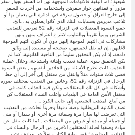
شيعية ؛ أما البقية فالاتهامات الموجهة لهن أما السفر بجواز سفر
مزور أو فقدانهن جواز سفرهن واستخدامه من أخريات للسفر
إلى خارج العراق أو حصول سرقة في الدائرة التي يعملن بها أو
تلاعب مديرهن بحسابات البنك الذي كانوا يعملون به …الخ.
جميع النسوة المعتقلات في الزنزانة رقم 52 تعرضن للتعذيب
الشرس يومياً تقريباً وبالتناوب لانتزاع اعتراف منهن بأنهن
مشاركات في التهم الموجهة إليهن دون أن تكون التهم الموجهة
لأغلبهن، إن لم نقل لجميعهن، صحيحة أو مستندة إلى وثائق
دامغة، إذ لم يكن التحقيق سليماً من الناحية القانونية، كما لم
يكن التحقيق سوى عملية تعذيب وإهانة واستباحة، وخلال عملية
التعذيب كانت تطرح الأسئلة من الجلادين أنفسهم , بعض النسوة
قضى ثلاث سنوات مثلاً وانتقل من معتقل إلى آخر إلى أن حط
الرحال في الزنزانة رقم 52، وعانين من التعذيب بمختلف صوره
وأشكاله في كل تلك المعتقلات، ولكن قمة العذاب كانت في
معتقل الأمن العامة في البلديات وأغلب النساء المعتقلات كن
من أتباع المذهب الشيعي، إلى جانب الكرد … .
تصف الكاتبة البريطانية وصفاً دقيقاً وحزيناً لحالات من التعذيب
التي تعرضت لها سارا مرة وسفانة مرة أخرى أو سمارا أو منى
أو جميلة أو ميادة أو غيرهن من المعتقلات , كما كانت تنقل عن
ميادة وصفها لحالة المعتقلين الآخرين من الرجال والنساء في
الزنازين المجاورة ؛ ففي نهاية الكتاب، نقلاً عن ميادة ، تشير