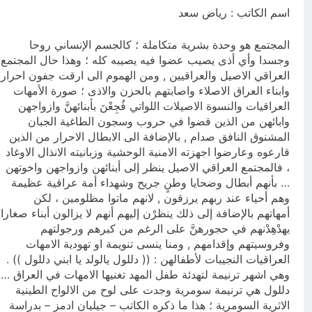
أسماء الله الحسنى)
اسم الكاتب : رياض سعد
12 ساعة Ago
الكاتبان باقر الزبيدي ورياض سعد يحذران
المجتمع هو وحدة بشرية متكاملة ؛ كالجسم الإنساني روحا
من الجولاني (ح 5) (لو تغفلون عن
وجسدا وأي أذى يصيب عضوا فيه يصيبه كله ؛ وهذا حال المجتمع
أسلحتكم وأمتعتكم فيميلون عليكم ميلة
12 ساعة Ago
واحدة)
العراقي الاصيل والعراقيين , ومن الهموم الى ارقت جفون احرار
وابناء العراق الاصلاء واصابتهم بالحزن والاذى ؛ صورة الأمهات
العراقيات والنسوة الاصيلات اللواتي فُجِعْنَ بأبنائهنَّ وازواجهن
وابائهن من الذين قضوا في حروب وسجون الطاغية الجبان
المشنوق النافق صدام , بالإضافة الى الابطال الاحرار من الذين
قارعوه وعارضوا اجهزته الامنية الوحشية وزبانيته الانذال الاوغاد
، فالمجتمع العراقي الاصيل ينظر إلى أبنائهن وازواجهن واخوتهن
… بأنهم أبطال وضحايا وطنٍ جريح وشهداء أمة عراقية عظيمة
وهم أحياء عند ربهم يرزقون , لانهم ماتوا مظلومين ، لكن
أمهاتهم بالإضافة إلى ذلك ينظرْن إليهم أنهم لا يزالون أبناء صغارا
يهدْهِدْنهم في حجورهنَّ على الرغم من كبرهم ورجولتهم
وفروسيتهم وإقدامهم , ومنا ينسى تنويمة او تهودية الامهات
العراقيات النجيبات لأطفالهن : (( دللول يالولد يا ابني دللول )) .
وهي اشهر ترنيمة لتهدئة طفل المهد تغنيها الامهات في العراق …
دللول هي ترنيمة سومرية وجدت على لوح من الالواح الطينية
الاثرية السومرية ؛ هذا ما ذكره الكاتب – جيليان ادمز – بدراسة