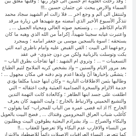
؛ وقد رحلت العلوية ام حسين الى جوار ربها ؛ وقلبها معلق بين
السماء والارض يبحث عن جثمان حسين ..!!!
ولننتقل الى ألم و وجع اخر … فلا زالت ام الشهيد سجاد محمد
تتذكّر الأسبوع الأخير الذي أمضته مع شهيدها في زيارة مرقد
الامام الكاظم … , وتستعيد صوته الغالي ومحياه الجميل … ,
واعتبرت غيابه سجينا شهيداً، إكراماً من الله الذي وهبه ما كان
يستحقه ؛ اسوة بالسجين موسى بن جعفر امامه ؛ وبمجرد
رجوعهما الى البيت ؛ القي القبض عليه وامام ناظري امه التي
بكت وتوسلت بالزبانية ولكن من دون جدوى- في عقد
التسعينات – … ؛ وتروي ام الشهيد : انها تفاجأت بطرق الباب –
بعد مرور الايام والسنين – واذ بشخص كريه الملامح لئيم الطباع
؛ يتشفّى بإخبارها أنّ ولدها اعدم وتم دفنه في مكان مجهول … ؛
وطالبها بثمن الاطلاقات النارية – وكان ابنها جنديا مكلفا يؤدي
خدمة الالزام والسخرة الصدامية العبثية وقت اعتقاله – التي
اطلقت على جسد ابنها الطاهر ؛ وكالعادة كانت التهمة التدين
والتشيع الخميني والارتباط بالخارج ؛ وليت الشهيد كان يعرف
الخارج ؟! اذ انه قضى عمره من الباب للمحراب- كما يقولون –
كأغلب شباب العراق المحرومين وقتذاك … , فضج البيت بالعويل
والبكاء والصراخ … واذ بشراذم البعثية يطوقون البيت ويطلبون
من النساء والاقارب عدم البكاء والا تعرضوا للعقاب …!!
كما تتعرض النساء العراقيات الاصيلات دائماً للاضطهاد والابتزاز