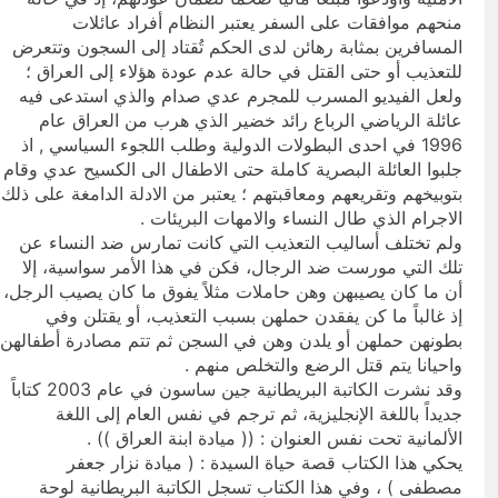
منحهم موافقات على السفر يعتبر النظام أفراد عائلات
المسافرين بمثابة رهائن لدى الحكم تُقتاد إلى السجون وتتعرض
للتعذيب أو حتى القتل في حالة عدم عودة هؤلاء إلى العراق ؛
ولعل الفيديو المسرب للمجرم عدي صدام والذي استدعى فيه
عائلة الرياضي الرباع رائد خضير الذي هرب من العراق عام
1996 في احدى البطولات الدولية وطلب اللجوء السياسي , اذ
جلبوا العائلة البصرية كاملة حتى الاطفال الى الكسيح عدي وقام
بتوبيخهم وتقريعهم ومعاقبتهم ؛ يعتبر من الادلة الدامغة على ذلك
الاجرام الذي طال النساء والامهات البريئات .
ولم تختلف أساليب التعذيب التي كانت تمارس ضد النساء عن
تلك التي مورست ضد الرجال، فكن في هذا الأمر سواسية، إلا
أن ما كان يصيبهن وهن حاملات مثلاً يفوق ما كان يصيب الرجل،
إذ غالباً ما كن يفقدن حملهن بسبب التعذيب، أو يقتلن وفي
بطونهن حملهن أو يلدن وهن في السجن ثم تتم مصادرة أطفالهن
واحيانا يتم قتل الرضع والتخلص منهم .
وقد نشرت الكاتبة البريطانية جين ساسون في عام 2003 كتاباً
جديداً باللغة الإنجليزية، ثم ترجم في نفس العام إلى اللغة
الألمانية تحت نفس العنوان : (( ميادة ابنة العراق )) .
يحكي هذا الكتاب قصة حياة السيدة : ( ميادة نزار جعفر
مصطفى ) ، وفي هذا الكتاب تسجل الكاتبة البريطانية لوحة