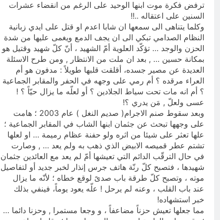
ترفض فكرة موت ابنها الوحيد على الرغم من انقضاء عشرات
السنين على اعتقاله ..!!
وكلما يتناهى الى سمعها ان شابا اعدم او قتل على ايدي زبانية
النظام الصدامي تبكي الى ان يجف الدمع ويغمى عليها من شدة
الحزن والوجد … تؤكّد العلوية أمّ الشهيد ، أنّ كلّ شهيد وقتيل هو
بمكانة حسين … , بعد ان ملت من الانتظار , ومن طرح الاسئلة
العديدة عن مصير جسده، أقلقت قلبها طويلاً : مدفون هو أم
العراء مرقده ؟ أم رمي على وجهه في الحفر والمقابر الجماعية
؟ أم انه مات تحت سياط الجلادين ؟ أو لعلّه ما يزال حيّاً ؟ !
عسى ولعلّ , مَن يدري ؟!
وبعد سقوط صنم الاجرام( صديم النغل ) عام 2003 ؛ هامت
على وجهها تبحث عن جثمان ابنها الشاب في المقابر الجماعية ؛
علها تعثر على شيئا من اثره ولو حفنة عظام رميمة … او لعلها
تشتم عطر قميصه الابيض الذي ذهب به ولم يعد … , وصارت
في حال الترقّب الدائم التي تعيشها أمّ لم يعد مع العائدين جثمان
شهيدها ، فتصبح كلّ رنّة هاتف جرس إنذار لخبر جديد أو لتفاصيل
موته ، وتصبح كلّ طرقة باب صدىً لوقع خطاه ؛ لأنّه ما يزال
عند باب القلب ، وعنه لم يرحل ! علّه يعود يوماً، فينفي بذلك
خبر استشهاده!
مما جعلها تعيش حزناً مضاعفاً ، و وجعا مستمرا , وحزنا دائما …