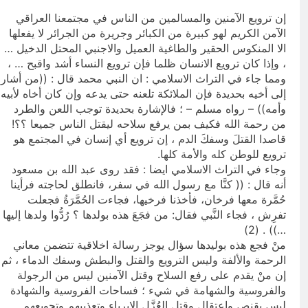
إن ترويع الآمنين والمسالمين من الناس في مجتمعنا العراقي
الآمن الكريم لهو كبيرة من الكبائر وجريرة من الجرائر لا يفعلها
الا المنكوس الحقير والطاغية العميل والاجنبي المحتل الدخيل …
، وإذا كان ترويع الانسان ظلما فإن ترويع النساء أشد واقبح … ،
ومما جاء في التراث الاسلامي : ان النبي محمد قال : ((من أشار
إلى أخيه بحديدة فإن الملائكة تلعنه حتى يدعه وإن كان أخاه لأبيه
وأمه)) – رواه مسلم – ؛ فالإشارة بحديدة توجب اللعن والطرد
من رحمة الله فكيف بمن يرفع سلاحه ليقتل الناس جميعا ؟؟!
قاصدا القتلَ وسفكَ الدم ، إن ترويع أي إنسان في المجتمع هو
ترويع للوطن كله والأمة كلها.
وجاء في التراث الاسلامي ايضا : فقد روى عبد الله بن مسعود
أنه قال : (( كنَّا مع رسول الله في سفر، فانطلق لحاجته فرأينا
حُمَّرة معها فرخان، فأخذنا فرخيها، فجاءت الحُمَّرَةُ فجعلت
تفرِش ، فجاء النَّبي فقال: من فجَعَ هذه بولدها ؟ رُدُّوا ولدها إليها
…)) . (2)
منْ فجع هذه بوليدها سؤال يوجز رسالة اخلاقية تتضمن معاني
الرحمة والألفة وليس الترويع والقتل والبطش وسفك الدماء ، ثم
إن منْ يقدم على رفع السلاح وقتل الآمنين ليس من الرجولة
والفروسية والشهامة في شيء ؛ فساحات الفروسية والشهادة
ليس بقنص واعتقال وقتل العُزَّل الابرياء وتعذيبهم وتجويعهم