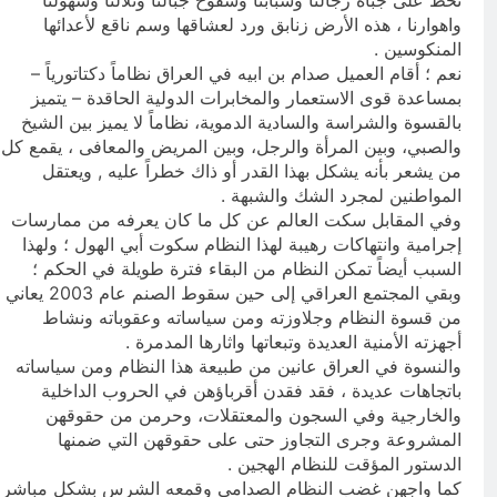
تُخط على جباه رجالنا وشبابنا وسفوح جبالنا وتلالنا وسهولنا
واهوارنا ، هذه الأرض زنابق ورد لعشاقها وسم ناقع لأعدائها
المنكوسين .
نعم ؛ أقام العميل صدام بن ابيه في العراق نظاماً دكتاتورياً –
بمساعدة قوى الاستعمار والمخابرات الدولية الحاقدة – يتميز
بالقسوة والشراسة والسادية الدموية، نظاماً لا يميز بين الشيخ
والصبي، وبين المرأة والرجل، وبين المريض والمعافى ، يقمع كل
من يشعر بأنه يشكل بهذا القدر أو ذاك خطراً عليه , ويعتقل
المواطنين لمجرد الشك والشبهة .
وفي المقابل سكت العالم عن كل ما كان يعرفه من ممارسات
إجرامية وانتهاكات رهيبة لهذا النظام سكوت أبي الهول ؛ ولهذا
السبب أيضاً تمكن النظام من البقاء فترة طويلة في الحكم ؛
وبقي المجتمع العراقي إلى حين سقوط الصنم عام 2003 يعاني
من قسوة النظام وجلاوزته ومن سياساته وعقوباته ونشاط
أجهزته الأمنية العديدة وتبعاتها واثارها المدمرة .
والنسوة في العراق عانين من طبيعة هذا النظام ومن سياساته
باتجاهات عديدة ، فقد فقدن أقرباؤهن في الحروب الداخلية
والخارجية وفي السجون والمعتقلات، وحرمن من حقوقهن
المشروعة وجرى التجاوز حتى على حقوقهن التي ضمنها
الدستور المؤقت للنظام الهجين .
كما واجهن غضب النظام الصدامي وقمعه الشرس بشكل مباشر