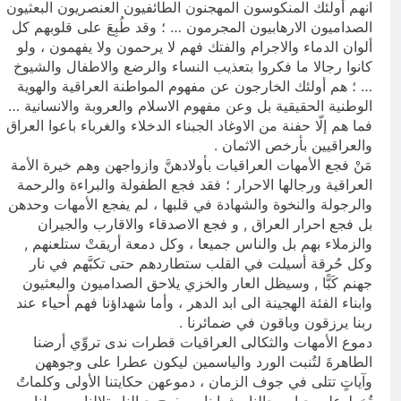
انهم أولئك المنكوسون المهجنون الطائفيون العنصريون البعثيون
الصداميون الارهابيون المجرمون … ؛ وقد طُبِعَ على قلوبهم كل
ألوان الدماء والاجرام والفتك فهم لا يرحمون ولا يفهمون ، ولو
كانوا رجالا ما فكروا بتعذيب النساء والرضع والاطفال والشيوخ
… ؛ هم أولئك الخارجون عن مفهوم المواطنة العراقية والهوية
الوطنية الحقيقية بل وعن مفهوم الاسلام والعروبة والانسانية …
فما هم إلّا حفنة من الاوغاد الجبناء الدخلاء والغرباء باعوا العراق
والعراقيين بأرخص الاثمان .
مَنْ فجع الأمهات العراقيات بأولادهنَّ وازواجهن وهم خيرة الأمة
العراقية ورجالها الاحرار ؛ فقد فجع الطفولة والبراءة والرحمة
والرجولة والنخوة والشهادة في قلبها ، لم يفجع الأمهات وحدهن
بل فجع احرار العراق , و فجع الاصدقاء والاقارب والجيران
والزملاء بهم بل والناس جميعا ، وكل دمعة أريقتْ ستلعنهم ,
وكل حُرقة أسيلت في القلب ستطاردهم حتى تكبَّهم في نار
جهنم كَبًّا , وسيظل العار والخزي يلاحق الصداميون والبعثيون
وابناء الفئة الهجينة الى ابد الدهر ، وأما شهداؤنا فهم أحياء عند
ربنا يرزقون وباقون في ضمائرنا .
دموع الأمهات والثكالى العراقيات قطرات ندى تروِّي أرضنا
الطاهرةَ لتُنبت الورد والياسمين ليكون عطرا على وجوههن
وآياتٍ تتلى في جوف الزمان ، دموعهن حكايتنا الأولى وكلماتٌ