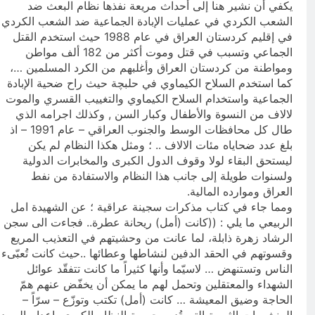
يكفي أن نشير هنا إلى أحداث مريعة نفذها نظام البعث ضد
الشعب الكردي في عمليات الإبادة الجماعية ضد الشعب الكردي
في إقليم كردستان العراق في عام 1988 حيث استخدم القتل
الجماعي وتسبب في قتل وموت أكثر من 182 ألف مواطن
ومواطنة من كردستان العراق وأغلبهم من الكرد المسلمين …،
كما استخدم السلاح الكيماوي في حلبچة حيث راح ضحية الإبادة
الجماعية واستخدام السلاح الكيماوي والتغييب القسري والموت
لالاف من النسوة والأطفال وكبار السن , وكذلك اجرامه الذي
طال كل محافظات الوسط والجنوب العراقي – عام 1991 – اذ
بلغ عدد ضحاياه مئات الالاف .. ؛ ومثل هكذا النظام لم يكن
ليستحق البقاء لولا وقوف الدول الكبرى والمخابرات الدولية
ولسنوات طويلة إلى جانب هذا النظام والاستفادة من نفط
العراق وموارده المالية.
ومما جاء في كتاب مذكرات سجينة عراقية ؛ عن الشهيدة امل
الربيعي ما يلي : ((كانت (أمل) ريحانة عطرة.. فجاءت الى‏ سجن
الرشاد زهرة ذابلة، لما عانت من وحشيتهم في التعذيب المريع
وقسوتهم في الحقد الدفين لنشاطها وعطائها ..حيث كانت تُعبّى‏ء
الناس وتستنهض … لاسيّما وأنها كثيراً ما كانت تتفقّد عوائل
الشهداء والمعتقلين وتحمل لهم ما يمكن أن يخفّض عنهم همّ
الحاجة وضيق المعيشة … كانت (أمل) تكتب وتوزّع – سرّاً –