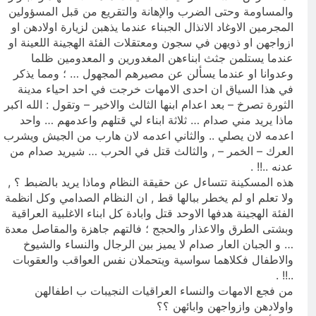
والمساومة وحتى الضرب والإهانة والتقريع من قبل المسؤولين
المجرمين الاوغاد الانذال الجبناء عندما يذهبن لزيارة اولادهن او
ازواجهن او ذويهن في سجون ومعتقلات الفئة الهجينة اللعينة او
عندما يستلمن جثث ابناءهن المغدورين و المعدومين ظلما
وعدوانا او عندما يسألن عن مصيرهم المجهول … ؛ ومما يذكر
في هذا السياق ان احدى الامهات خرجت في احد احياء مدينة
الثورة تصرخ – بعد اعدام ابنها الثالث والاخير – وتقول : الله اكبر
ماذا يريد مني صدام … ثلاثة ابناء لي قتلهم واعدمهم … واحد
اعدمه لان يصلي .. والثاني اعدمه لان هارب من الجيش ويشرب
العرك – الخمر – , والثالث قتل في الحرب … شيريد صدام من
عدنه ..!! .
هذه المسكينة تتساءل عن حقيقة النظام وماذا يريد بالضبط ؟ ,
ولا تعلم او لم يخطر ببالها قط , ان النظام الصدامي وكل انظمة
الفئة الهجينة هدفها الاوحد قتل وابادة كل ابناء الاغلبية العراقية
وبشتى الطرق والاعذار والحجج ؛ فالتهم جاهزة والمقاصل معدة
… و الجبان العار صدام لا يميز بين الرجال والنساء والشيوخ
والاطفال فكلاهما سواسية ويتحملان نفس العواقب والعقوبات
..!! .
من فجع الامهات والنساء العراقيات النجيبات ب اطفالهن
واولادهن وازواجهن وابائهن ؟؟