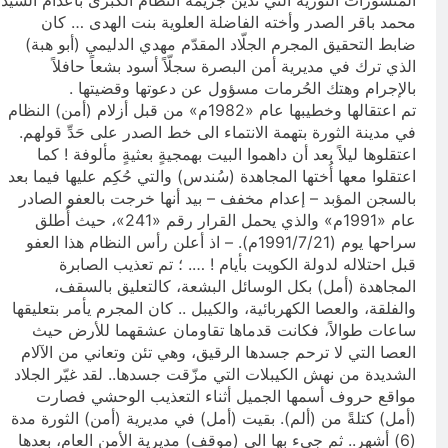
المنشورات الثورية التي تُدين جريمة النظام الكبرى‏ باعدام السيد
محمد باقر الصدر وأخته الفاضلة العلوية بنت الهدى … كان
ضابط التحقيق المجرم الجلّاد المقدّم مهدي الدليمي (أبو هبة)
الذي ترك في مديرية أمن البصرة سجلّاً أسود بشعاً حافلاً
بالإجرام وهتك الحُرمات مسؤول عن دعوتها وقضيتها .
تم اعتقالها وخطيبها عام «1982م» من قبل أزلام (أمن) النظام
في مدينة الثورة بتهمة الانتماء الى‏ خط الصدر على‏ حَدِّ قولهم.
اعتقلوها ليلاً بعد أن داهموا البيت بهمجيةٍ بعثيةٍ مألوفة ! كما
اعتقلوا معها أُختها المجاهدة (سُندس) والتي حُكِم عليها فيما بعد
بالسجن المؤبد – إعدام مخفف – بيد أنها خرجت بالعفو الصادر
عام «1991م» والذي يحمل القرار رقم «241»، حيث أُطلق
سراحها يوم (1991/7/21م). – اذ أعلن رأس النظام هذا العفو
قبل احتلاله لدولة الكويت بأيام ! …. ؛ تم تعذيب الصابرة
المجاهدة (أمل) بكل الوسائل البشعة، كالتعليق بالسقف،
والفلقة، والعصا الكهربائية، والكيبل .. كان المجرم يأمر بتعليقها
ساعات طوالاً، فكانت قدماها تقاومان عشقهما للأرض حيث
العصا التي لا ترحم جسدها الرقيق، وهي تئن وتعاني من الآلام
الشديدة من نهش الكيبلات التي مزّقت جسدها.. لقد غيّر الجلاد
مواقع حروف أسمها الجميل أثناء التعذيب الوحشي فصارت
(أمل) كتلةً من (ألم). بقيت (أمل) في مديرية (أمن) الثورة مدة
(6) أشهر.. ثم جي‏ء بها الى‏ (موقف) مديرية الأمن العام، بعدها