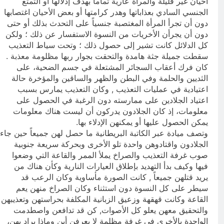
أحيان غير قليلة والمرأة عارية تماماً بهدف إذلالها أو التمتع
الجنسي السادي بعذاباتها وهدر كرامتها أو بعض الأحيان اغتصابها
دون أن تجرأ المرأة المغتصبة جنسياً على التحدث بذلك أو حتى
دون أن يجرأن الأخريات من النسوة الاستفسار عن ذلك ؛ ولكن
كل الدلائل كانت تشير إلى حصول ذلك ؛ وتحت سياط التعذيب
سقطت جميلة جثة هامدة والتحقت بجوار ربها مظلومة معذبة .
كان فرك أعقاب السجائر المشتعلة في جسم الضحية، على
الثديين والحلمة وفي البطن والظهر والساقين والمؤخرة حالة
اعتيادية في عمليات التعذيب , وكان التعذيب يمارس بسبب
اعتياد الجلادين على ممارسته دون الرغبة في الحصول على
معلومات، إذ كان الجلادون يدركون أن ليست هناك معلومات
يمكن الحصول عليها أو يمكنهن الإدلاء بها.
وتصف ميادة عبر الكاتبة البريطانية ما حصل لهن جميعاً حين جاء
الجلادون واقتادوهن واحدة تلو الأخرى وبحركة سريعة جنوبية
صوب غرفة التعذيب والصراخ يملأ الممر والقاعة التي وضعوا
فيها وكيف بدأ التهديد بإطلاق العيارات النارية وكأن هناك من
يريد قتلهن جميعاً , كانت الصورة مأساوية وكان الرعب قد
سيطر على كل النسوة دون استثناء وكان الصراخ منهن يعم
القاعة وكانت قهقهة وزعيق الزبانية المكلفة بحراستهن وتعذيبهن
والتحقيق معهن يعلو كل الأصوات, كن قد تدافعن واصطدمت
الواحدة بالأخرى في غرفة مظلمة لا يعرفن أين وماذا يراد بهن،