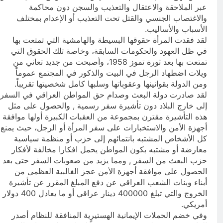
عبر الملاحقة والاعتقال والتعذيب والسجن دون محاكمة
والاغتصاب الجنسي والقتل تحت التعذيب أو الإعدام بمختلف
الأسباب والأساليب.
لقد فقدت المرأة حقوقها البسيطة والهامشية التي تمتعت بها
في ظل العهود والحكومات السابقة، وخاصة تلك الحقوق التي
تمتعت بها بعد ثورة تموز 1958، وأصبحت من جديد تعاني من
ويلات اضطهاد الرجل في البيت والذكور في المجتمع عموماً
ومن الدولة بقوانينها وعقوباتها وسلبها كامل شخصيتها تقريباً.
لقد صادرت دولة البعث وصدام حق المواطن العراقي في السفر
إلى خارج البلاد دون تأشيرة سفر رسمية , والحصول على مثل
هذه التأشيرة مقترن بمجموعة من العقبات الكبيرة أولها موافقة
أجهزة الأمن والاستخبارات على سفر المرأة أو الرجل، حيث يمنع
كل الأشخاص المشتبه بانتمائهم إلى حزب أو منظمة سياسية
معارضة أو مشتبه بكون المواطن يحمل افكارا مخالفة لأفكار
حزب البعث من السفر , ومما يزيد من صعوبات السفر حتى بعد
الحصول على موافقة أجهزة الأمن عجز الغالبية العظمى من
أبناء وبنات الشعب العراقي عن دفع المبلغ المقرر عن تأشيرة
الخروج والتي تبلغ 400000 دينار عراقي أو ما يعادل 400 دولار
أمريكي.
وفي خضم الحملات الإيمانية الهستيرية المنافقة للنظام أصدر