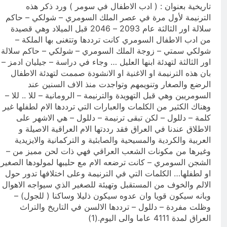
تاريخية بعنوان : ( ادب الاطفال في سومر ) ورد ذكر هذه
الترنيمة لأول مرة في عصر الملك السومري – شولكي – حاكم
سلالة اور الثالثة عام 2093 – 2046 قبل الميلاد وهي قصيدة
من ادب الاطفال السومري كانت ترددها وتتغنى بها الملكة –
شولكي سمتي – زوجة الملك السومري – شولكي – حاكم سلالة
اور الثالثة لتهدئة ابنها العليل … وجاء في دراسة – جيليان ادمز –
بان هذه الترنيمة او الاغنية او الانشودة صممت لتهدئة الاطفال
الرضع والصغار وتنويمهم وتواجدت منذ الاف السنين عند
السومريين وهي قبل التهويدة والترنيمة – الرومانية – للا .. للا –
وهناك الكثير من الكلمات والعبارات التي ترددها الام لطفلها غير
كلمة – دللول – لكن تبقى ترنيمة – دللول – هي الاشهر على
الاطلاق عندنا في العراق فقد رددتها الام العراقية الاصيلة و
العربية والكردية والمسيحية والصابئية و التركمانية والايزيدية
وغيرها من مكونات الشعب العراقي فهي ذات لحن مميز من –
الشجن السومري – كانت ترضعه الام مع حليبها لمولودها الصغير
او لطفلها… الكلمات التي في الترنيمة وعلى اختلافها تدور حول
الالم والخوف من المستقبل وتهيئة للصغير الذي سيواجه الاهوال
وبانه سيكون قويا وان عدوه سيكون ذليلا وساكنا ( للجول) –
وظلت مفردة – دللول – ترددها الالسن في التاريخ والتراث
العراق لمدة 4111 عاما والى اليوم.(1)