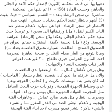
ذهبوا بها الى‏ قاعة محكمة (الثورة) لإصدار حكم الاعدام الجائر
والجاهز، وحسب المادة (156 – أ) ! تم نقلها من المحكمةِ
مباشرةً الى‏ سجن الرشاد ببغداد – القسم السياسي – حيثُ بقيت
(3) أشهر بانتظار تنفيذ الحكم ..بغداد .. حبيبتي‏ : انتهت مدة
الانتظار في سجن الرشاد.. فها هي سيارة الاعدام تنتظر عند
الباب الكبير لنقل (أمل) ورفيقاتها الى‏ سجن (أبو غريب) حيث
تنفيذ حكم الاعدام الجائر. وهكذا ودّع سجن (الرشاد) الفراشة
الوديعة.. ودّع (أمل) الحبيبة الأليفة.. استقرّت حمائم العراق في
الصندوق الصدئ .. انطلقت السيارة تخترق العاصمة بغداد …))
وماذا نتوقع من العار صدام النغل بن صبحة العاهرة المجرمة
اخت المأبون الحرامي خيري طلفاح … ؟ غير هتك اعراض
العراقيات وتعذيب النساء والامهات :
وهل يرجى لأطفال كمال ……اذا ارتضعوا ثدي الناقصات
والان هل عرفتم ما الذي كان يقصده النظام بشعار ( الماجدات )
انه كان يعني به : مومسات تكريت و ( كحاب ) العوجة وبغايا
عدي وضباط الاجهزة القمعية , وقوادات حزب البعث السافل
مثل المجرمة القوادة الشهيرة منال يونس ومن لف لفها …
ومجرمات النظام مثل هدى صالح عماش … وعاهرات الفئة
الهجينة والاعلام البعثي الصدامي القذر المقزز ….؛ والشيء
بالشيء يذكر ؛ انتشر فيديو مسرب لاحد ابناء الفئة الهجينة