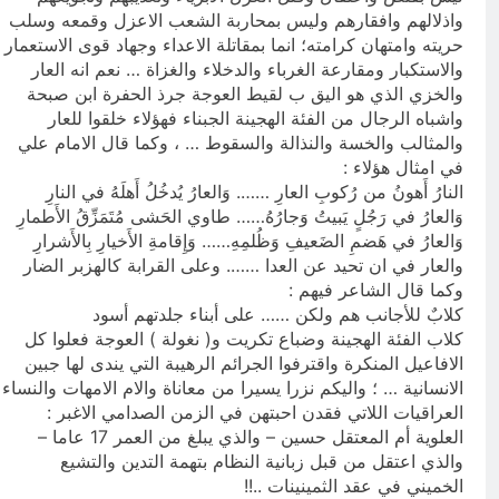
واذلالهم وافقارهم وليس بمحاربة الشعب الاعزل وقمعه وسلب
حريته وامتهان كرامته؛ انما بمقاتلة الاعداء وجهاد قوى الاستعمار
والاستكبار ومقارعة الغرباء والدخلاء والغزاة … نعم انه العار
والخزي الذي هو اليق ب لقيط العوجة جرذ الحفرة ابن صبحة
واشباه الرجال من الفئة الهجينة الجبناء فهؤلاء خلقوا للعار
والمثالب والخسة والنذالة والسقوط … ، وكما قال الامام علي
في امثال هؤلاء :
النارُ أَهونُ من رُكوبِ العارِ ……. وَالعارُ يُدخُلُ أَهلَهُ في النارِ
وَالعارُ في رَجُلٍ يَبيتُ وَجارُهُ…… طاوي الحَشى مُتَمَزِّقُ الأَطمارِ
وَالعارُ في هَضمِ الضَعيفِ وَظُلمِهِ…… وَإِقامةِ الأَخيارِ بِالأَشرارِ
والعار في ان تحيد عن العدا ……. وعلى القرابة كالهزبر الضار
وكما قال الشاعر فيهم :
كلابٌ للأجانب هم ولكن …… على أبناء جلدتهم أسود
كلاب الفئة الهجينة وضباع تكريت و( نغولة ) العوجة فعلوا كل
الافاعيل المنكرة واقترفوا الجرائم الرهيبة التي يندى لها جبين
الانسانية … ؛ واليكم نزرا يسيرا من معاناة والام الامهات والنساء
العراقيات اللاتي فقدن احبتهن في الزمن الصدامي الاغبر :
العلوية أم المعتقل حسين – والذي يبلغ من العمر 17 عاما –
والذي اعتقل من قبل زبانية النظام بتهمة التدين والتشيع
الخميني في عقد الثمينينات ..!!