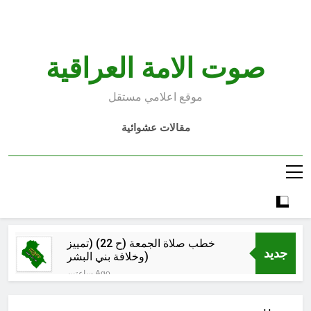
S
cont
صوت الامة العراقية
موقع اعلامي مستقل
مقالات عشوائية
خطب صلاة الجمعة (ح 22) (تمييز
جديد
وخلافة بني البشر)
ساعتين Ago
الكاتبان باقر الزبيدي ورياض سعد يحذران
من الجولاني (ح 4) (وليأخذوا حذرهم