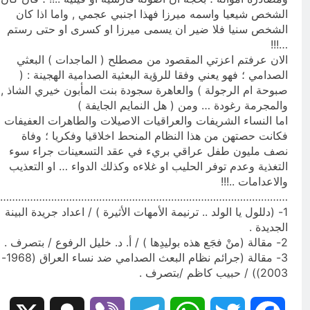
الشخص شيعيا واسمه ميرزا فهذا اجنبي عجمي , واما اذا كان
الشخص سنيا فلا ضير ان يسمى ميرزا او كسرى او حتى رستم
…!!!
الان عرفتم اعزتي المقصود من مصطلح ( الماجدات ) البعثي
الصدامي ؛ فهو يعني وفقا للرؤية البعثية الصدامية الهجينة : (
صبوحة ام الرجولة ) والعاهرة سجودة بنت المأبون خيري الشاذ ,
والمجرمة رغودة … ومن ( هل النمايم الجايفة )
اما النساء الشريفات والعراقيات الاصيلات والطاهرات العفيفات
فكانت حصتهن من هذا النظام المنحط اخلاقيا وفكريا ؛ وفاة
نصف مليون طفل عراقي بريء في عقد التسعينات جراء سوء
التغذية وعدم توفر الحليب او غلاءه وكذلك الدواء … او التعذيب
والاعدامات ..!!!
……………………………………………………………………………………
1- (دللول يا الولد .. ترنيمة الأمهات الأثيرة ) / اعداد جريدة البينة
الجديدة .
2- مقالة (منْ فجَع هذه بوليدِها ) / أ. د. خليل الرفوع / بتصرف .
3- مقالة (جرائم نظام البعث الصدامي ضد نساء العراق (1968-
2003)) / حبيب كاظم /بتصرف .