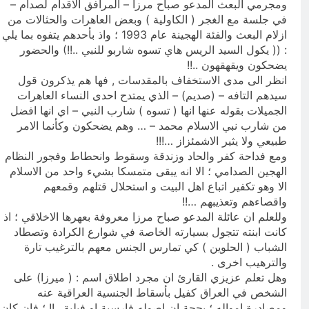
ومجرمي البعث المدعو صباح مرزا – المرافق الاقدام لصدام –
في جلسة مع الغجر ( الكاولية ) وبعض العاهرات والحثالات من
ازلام البعث والفئة الهجينة عام 1993 ؛ واذ بأحدهم يتفوه بما يلي
: (( يكول السيد الريس هاي تسوه شاربو للنبي ..!!) والحضور
يضحكون ويقهقهون ..!!
انظر الى مدى الاستخفاف بالمقدسات , فها هم يذكرون قول
سيدهم التافه – (صديم) – الذي يمتدح احدى النساء العاهرات
الجميلات بقوله عنها انها ( تسوه ) شارب النبي – اي انها افضل
من شارب نبي الاسلام محمد – … وهم يضحكون وكأنما الامر
طبيعي ولا يثير الاشمئزاز …!!!
ومع فداحة كفر والحاد وزندقة وسقوط وانحطاط وفجور النظام
الهجين الصدامي ؛ الا انه يبقى متمسكا بشيء واحد من الاسلام
الا وهو تكفير اتباع اهل البيت و استحلال قتلهم وقمعهم
واقصاءهم وتعذيبهم …!!
وللعلم ان عائلة المدعو صباح مرزا معروفة بعهرها الاخلاقي ؛ اذ
كانت ابنته تتجول بسيارته الخاصة في شوارع الكرادة وتصطاد
الشباب ( الحلوين ) كي تمارس الجنس معهم بالترغيب تارة
والترهيب اخرى .
وهل تعلم عزيزي القارئ ان مجرد اطلاق اسم : ( ميرزا) على
الشخص في العراق كفيل بأسقاط الجنسية العراقية عنه
ومصادرة امواله ؛ بحجة ان اصوله فارسية او فيلية ..!! ؛ فان كان