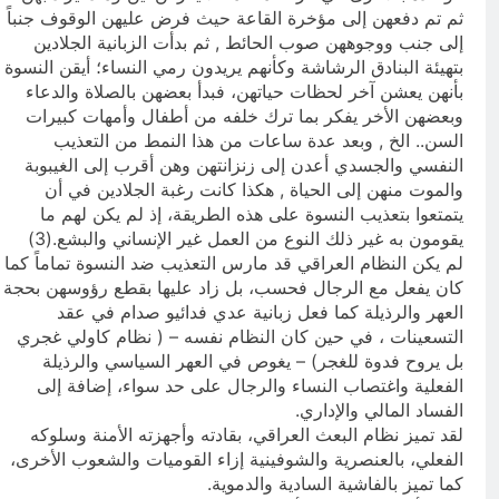
ثم تم دفعهن إلى مؤخرة القاعة حيث فرض عليهن الوقوف جنباً
إلى جنب ووجوههن صوب الحائط , ثم بدأت الزبانية الجلادين
بتهيئة البنادق الرشاشة وكأنهم يريدون رمي النساء؛ أيقن النسوة
بأنهن يعشن آخر لحظات حياتهن، فبدأ بعضهن بالصلاة والدعاء
وبعضهن الأخر يفكر بما ترك خلفه من أطفال وأمهات كبيرات
السن.. الخ , وبعد عدة ساعات من هذا النمط من التعذيب
النفسي والجسدي أعدن إلى زنزانتهن وهن أقرب إلى الغيبوبة
والموت منهن إلى الحياة , هكذا كانت رغبة الجلادين في أن
يتمتعوا بتعذيب النسوة على هذه الطريقة، إذ لم يكن لهم ما
يقومون به غير ذلك النوع من العمل غير الإنساني والبشع.(3)
لم يكن النظام العراقي قد مارس التعذيب ضد النسوة تماماً كما
كان يفعل مع الرجال فحسب، بل زاد عليها بقطع رؤوسهن بحجة
العهر والرذيلة كما فعل زبانية عدي فدائيو صدام في عقد
التسعينات ، في حين كان النظام نفسه – ( نظام كاولي غجري
بل يروح فدوة للغجر) – يغوص في العهر السياسي والرذيلة
الفعلية واغتصاب النساء والرجال على حد سواء، إضافة إلى
الفساد المالي والإداري.
لقد تميز نظام البعث العراقي، بقادته وأجهزته الأمنة وسلوكه
الفعلي، بالعنصرية والشوفينية إزاء القوميات والشعوب الأخرى،
كما تميز بالفاشية السادية والدموية.