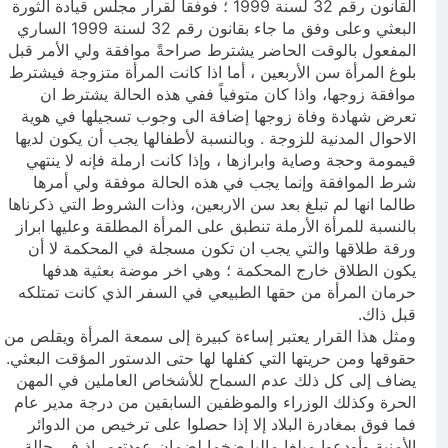
القانون رقم 32 لسنة 1999 ؛ فوفقاً لقرار مجلس قيادة الثورة
البعثي وعلى وفق ما جاء بقانون رقم 32 لسنة 1999 الساري
المفعول بالوقت الحاضر يشترط صراحةً موافقة ولي الأمر قبل
بلوغ المرأة سن الأربعين ، أما اذا كانت المرأة متزوجة فيشترط
موافقة زوجها، واذا كان متوفياً ففي هذه الحالة يشترط ان
تعرض شهادة وفاة زوجها إضافة الى وجوب تسجيلها في هوية
الاحوال المدنية للزوجة . وبالنسبة لأطفالها يجب أن يكون لديها
قيمومة وحجة وصاية وابرازها ، وإذا كانت ارملة فإنه لا ينتهي
شرط الموافقة وإنما يجب في هذه الحالة موفقة ولي أمرها
طالما انها لم تبلغ بعد سن الاربعين، وذات الشروط التي ذكرناها
بالنسبة للمرأة الأرملة تنطبق على المرأة المطلقة وعليها ابراز
ورقة طلاقها والتي يجب ان تكون مسجلة في المحكمة لا أن
يكون الطلاق خارج المحكمة ؛ وهي اخر موضة بعثية هدفها
حرمان المرأة من حقها الطبيعي في السفر الذي كانت تمتلكه
قبل ذاك.
ومثل هذا القرار يعتبر إساءة كبيرة إلى سمعة المرأة ويقلص من
حقوقها ومن حريتها التي كفلها لها حتى الدستور المؤقت البعثي.
يضاف إلى كل ذلك عدم السماح للأشخاص العاملين في المهن
الحرة وكذلك الوزراء والموظفين السابقين من درجة مدير عام
فما فوق بمغادرة البلاد إلا إذا حصلوا على ترخيص من الدوائر
الأمنية وأودعوا مبلغا ماليا ضخما لضمان عودتهم، إذ في حالة