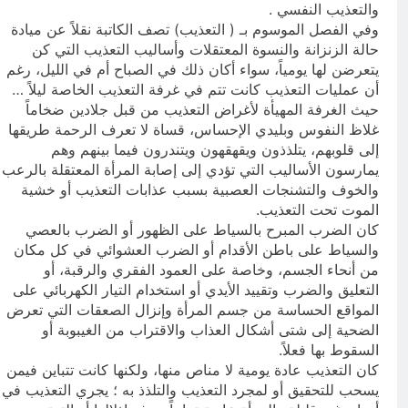
والتعذيب النفسي .
وفي الفصل الموسوم بـ ( التعذيب) تصف الكاتبة نقلاً عن ميادة
حالة الزنزانة والنسوة المعتقلات وأساليب التعذيب التي كن
يتعرضن لها يومياً، سواء أكان ذلك في الصباح أم في الليل، رغم
أن عمليات التعذيب كانت تتم في غرفة التعذيب الخاصة ليلاً …
حيث الغرفة المهيأة لأغراض التعذيب من قبل جلادين ضخاماً
غلاظ النفوس وبليدي الإحساس، قساة لا تعرف الرحمة طريقها
إلى قلوبهم، يتلذذون ويقهقهون ويتندرون فيما بينهم وهم
يمارسون الأساليب التي تؤدي إلى إصابة المرأة المعتقلة بالرعب
والخوف والتشنجات العصبية بسبب عذابات التعذيب أو خشية
الموت تحت التعذيب.
كان الضرب المبرح بالسياط على الظهور أو الضرب بالعصي
والسياط على باطن الأقدام أو الضرب العشوائي في كل مكان
من أنحاء الجسم، وخاصة على العمود الفقري والرقبة، أو
التعليق والضرب وتقييد الأيدي أو استخدام التيار الكهربائي على
المواقع الحساسة من جسم المرأة وإنزال الصعقات التي تعرض
الضحية إلى شتى أشكال العذاب والاقتراب من الغيبوبة أو
السقوط بها فعلاً.
كان التعذيب عادة يومية لا مناص منها، ولكنها كانت تتباين فيمن
يسحب للتحقيق أو لمجرد التعذيب والتلذذ به ؛ يجري التعذيب في