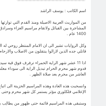
اسم الكاتب : يوسف الراشد
من المواريث العربية الاصيلة ومنذ القدم التي توارثها 
المشاجرة بين القبائل ولاتقام مراسيم العزاء وسرادق
1400 عام .
وكل الروايات تشير الى ان الامام المنتظر روحي له ال
قاتلي جده الذين لازالوا ينتقلون من الاصلاب والارحام 
اذا 11 عشر شهر الراية الحمراء ترفرف فوق قبة 
قدوم شهر محرم الحرام تبديل الراية الى سوداء معلن
العاشر من محرم بعد صلاة الظهر .
وانسحبت هذه العادة وهذه المراسيم الحزينة الى اتباع
الإعلامي فلكلوري مؤثر يستمر كل شهر محرم وحتى ار
وستبقى هذه المراسيم قائمة حتى ظهور من يطالب بدمه