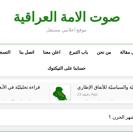
صوت الامة العراقية
موقع اعلامي مستقل
 مقالة
من نحن
باب التبرع
اعلن معنا
اتصل بنا
التسج
حسابنا على التيكتوك
نيّة والسياسيّة للأتفاق الإطاري
قراءة تحليليّة في الأبع
23 دقيقة Ago
قويدات مجلس قيادة ثورة الإطار التسخيتي, من اصحاب الكساء ا
شهر الحزن ؟
الكاتبان باقر الزبيدي ورياض سعد يحذران من الجولاني (ح 2) (فاذا سجدوا فليكونوا من ورائكم)