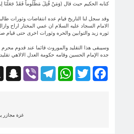
كتابه الحكيم حيث قال (وَمَنْ قُتِلَ مَظْلُوماً فَقَدْ جَعَلْنَا لِ
وقد سجل لنا التاريخ قيام عده انتفاضات وثورات طالبت
الامام السجاد عليه السلام ان عمي المختار اراح وازا
ثوره زيد والتوابين والحره وثورات اخرى حتى قيام صا
وسيبقى هذا التقليد والموروث قائما عند قدوم محرم ا
جده الإمام الحسين وقامه حكومة العدل الالاهي تقليدا
hat
Viber
Telegram
WhatsApp
Twitter
Facebook
تصفّح
المقالات
غزة مجازر ي