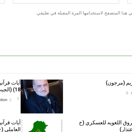
ي هذا المتصفح لاستخدامها المرة المقبلة في تعليقي.
يم (مرجون)‎
آيات قرآن
18) (الجبت والطاغوت، الجبلة والناس)‎
0
tion
روق اللغويه للعسكري (ح
آيات قرآن
العاملي (ح 12