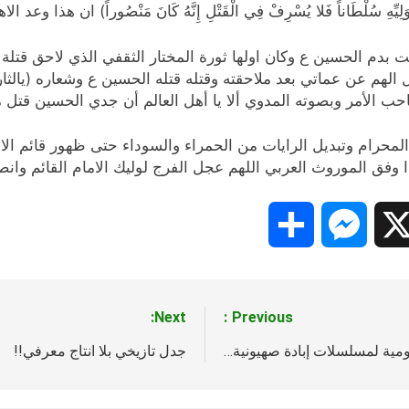
وَلِيِّهِ سُلْطَاناً فَلا يُسْرِفْ فِي الْقَتْلِ إِنَّهُ كَانَ مَنْصُوراً) ان هذا 
 بدم الحسين ع وكان اولها ثورة المختار الثقفي الذي لاحق قتلة 
ل الهم عن عماتي بعد ملاحقته وقتله قتله الحسين ع وشعاره (يالثا
حب الأمر وبصوته المدوي ألا يا أهل العالم أن جدي الحسين قتل م
لمحرام وتبديل الرايات من الحمراء والسوداء حتى ظهور قائم الام
 وفق الموروث العربي اللهم عجل الفرج لوليك الامام القائم وانص
Share
Messenger
Snapc
X
Next:
Previous:
ومية لمسلسلات إبادة صهيونية…
جدل تازيخي بلا انتاج معرفي!!