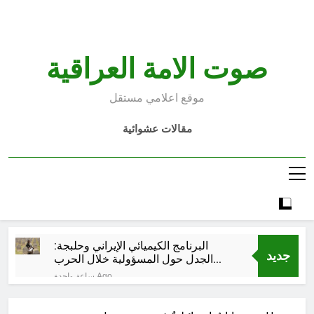
Ski
t
conten
صوت الامة العراقية
موقع اعلامي مستقل
مقالات عشوائية
البرنامج الكيميائي الإيراني وحلبجة:
جديد
الجدل حول المسؤولية خلال الحرب
الإيرانية–العراقية
ساعة واحدة Ago
قراءة تحليليّة في الأبعاد القانونيّة
والسياسيّة للأتفاق الإطاري