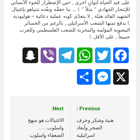
على قيد الحياة لثوانٍ اخرى , حين الإضطرار للجوء الأنساني
للإنتحار الجهادي ” مثلاً ” .! … ما حققّه ونفّذه نتنياهو بإغتيال
الشهيد القائد هنيّة , لا يتعدّى كونه عملية دعائية – هوليودية
.! يدفع ثمنها الشعب الأسرائيلي , بالرغم من الخسائر
المعنوية المؤلمة والمحزنة للشعب الفلسطيني وللعرب
جميعاً , على الأقل .!
Snapchat
Viber
Telegram
WhatsApp
Twitter
Facebook
Share
Messenger
X
Next:
Previous:
تصفّح
المقالات
هنية وشكر وجرف
الاغتيالات هو منهج
الصخر وأبعاد
واسلوب …….
اسرائيلية
الضعفاء واسلوب