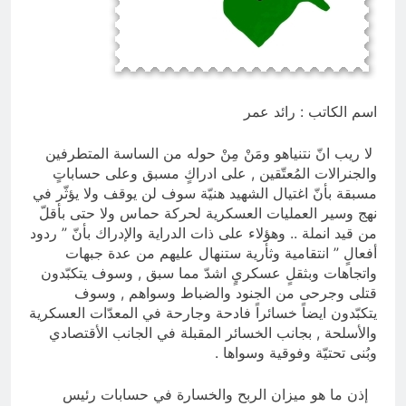
ودور دائرته العائلية في الحرب والاحتلال
وعمليات النهب
10 ساعات Ago
السابع من آب يوم الشهيد الأشوري قيم
الشهادة عند الأشوريين ودور الشهيد في
صناعة التاريخ
10 ساعات Ago
اسم الكاتب : رائد عمر
لا ريب انّ نتنياهو ومَنْ مِنْ حوله من الساسة المتطرفين
والجنرالات المُعتّقين , على ادراكٍ مسبق وعلى حساباتٍ
مسبقة بأنّ اغتيال الشهيد هنيّة سوف لن يوقف ولا يؤثّر في
نهج وسير العمليات العسكرية لحركة حماس ولا حتى بأقلّ
من قيد انملة .. وهؤلاء على ذات الدراية والإدراك بأنّ ” ردود
أفعالٍ ” انتقامية وثأرية ستنهال عليهم من عدة جبهات
واتجاهات وبثقلٍ عسكريٍ اشدّ مما سبق , وسوف يتكبّدون
قتلى وجرحى من الجنود والضباط وسواهم , وسوف
يتكبّدون ايضاً خسائراً فادحة وجارحة في المعدّات العسكرية
والأسلحة , بجانب الخسائر المقبلة في الجانب الأقتصادي
وبُنى تحتيّة وفوقية وسواها .
إذن ما هو ميزان الربح والخسارة في حسابات رئيس