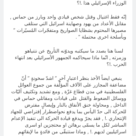
الوزراء الإسرائيلي هذا .!؟
إنّه فقط اغتيال وقتل شخص قيادي واحد وبارز من حماس ,
مقابل الأعداد من يهود وصهاينة اسرائيل التي ستلقى
مصيرها المحتوم بشظايا الصواريخ ومتفجّرات المُسيّرات ”
وبأسلحة اخرى محتملة ” .
لسنا هنا بصدد ما سيكتبه ويدوّنه التأريخ عن نتنياهو
وزمرته , انّما ماذا سيحاكمه الجمهور الأسرائيلي بعد انتهاء
الحرب .!؟
ينبغي ايضاً الأخذ بنظر اعتبارٍ آخرٍ ” اشدّ سخونةٍ ” أنّ
مضاعفة المجازر على الآلاف المؤلّفة من جموع العوائل
الفلسطينية في مدن قطاع غزّة , ومع تشديد وتكثيف آليّات
ووسائل الضغوط والقتل على قيادات ومقاتلي حماس في
الداخل , ومحاولة خنق الأنفاق بالنار وإيصالٍ مفترض
للحركة الى حدّ اليأس بما يدفع نحواضطرار إفتراضي للجهاد
الإنتحاري .! , فقد يجرّ ويدفع قيادة الحركة الى تنفيذ الإعدام
المباشر لكل ما يسمّى برهائن او محتجزين او اسرى
اسرائيليين لديهم .! , وماذا ستتبقّى من فائدةٍ ما لإبقائهم