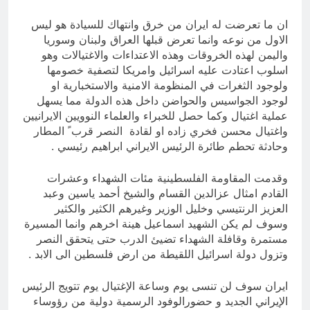
ان ما تعرضت له ايران من خرق وانتهاك للسيادة هو ليس
الاول من نوعه وانما تعرض قبلها العراق ولبنان وسوريا
واليمن لهذه الخروقات وهذه الاعتداءات والاغتيالات وهو
اسلوب اعتادت عليه اسرائيل وامريكا لتصفية خصومها
ولوجود الثغرات في المنظومة الامنية والاستخبارية او
لوجود الجواسيس والحواضن داخل هذه الدولة مما يسهل
عملية اغتيال وكما حصل للخبراء والعلماء النوويين الايرانيين
واغتيال محسن فخري زاده او لقادة النصر قرب ً المطار
وحادثة تحطم طائرة الرئيس الايراني ابراهيم رئيسي .
وقدمت المقاومة الفلسطينية مئات الشهداء وعشرات
القادم امثال عزالدين القسام والشيخ أحمد ياسين وعبد
العزيز الرنتيسي وخليل الوزير وغيرهم الكثير والكثير
وسوف لم يكن الشهيد اسماعيل هينة اخرهم وانما المسيرة
مستمرة وقافلة الشهداء تضيئ الدرب حتى يتحقق النصر
وتزول دولة اسرائيل اللقيطة من ارض فلسطين الى الابد .
ايران سوف لن تنسى يوم وساعة الإغتيال يوم تتويج الرئيس
الإيراني الجديد و حضورالوفود الرسمية دولية من رؤوساء