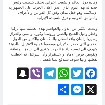
وقادة دول العالم والشعب الايراني يحتفل بتنصيب رئيس
جديد له بهذا اليوم الذي اعدوا اعلان الحرب على الجمهورية
الإسلامية وهو فعل مدان وفق كل القوانين والأعراف
والمواثيق الدولية وخرق للسيادة الإيرانية .
ونددت الكثير من الدول والعواصم بهذه العملية منها تركيا
وقطر ودول الخليج والصين وروسيا وكوريا واليمن والعراق
وسوريا ولبنان وافغانستان والباكستان والكثير من الدول
الاخرى التي حضرت لايران ووصفوا عملية الاغتيال بالدنيئة
وتهدف الى توسيع دائرة الحرب وتؤدي الى انزلاق المنطقة
وتقويض فرص الامان والاستقرار وأن اسرائيل قد اخطئت
بفعلتها وانها سوف ستدفع ثمنا باهضا .
Snapchat
Viber
Telegram
WhatsApp
Twitter
Facebook
Share
Messenger
X