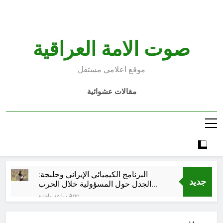
Ski
t
conten
صوت الامة العراقية
موقع اعلامي مستقل
مقالات عشوائية
البرنامج الكيميائي الإيراني وحلبجة:
جديد
الجدل حول المسؤولية خلال الحرب
الإيرانية–العراقية
ساعة واحدة Ago
قراءة تحليليّة في الأبعاد القانونيّة
والسياسيّة للأتفاق الإطاري