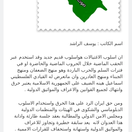
ودور دائرته العائلية في الحرب والاحتلال
وعمليات النهب
10 ساعات Ago
السابع من آب يوم الشهيد الأشوري قيم
الشهادة عند الأشوريين ودور الشهيد في
صناعة التاريخ
10 ساعات Ago
اسم الكاتب : يوسف الراشد
ان اسلوب الاغتيالات هواسلوب قديم جديد وقد استخدم عبر
الحقب الماضية خلال الحروب الماضية والحاضرة او في
فترات السلم والحرب الباردة وهو منهج الضعفان ومنهج
الجبناء ومنهج الغادرين وان ماتعرض له القيادي الفلسطيني
اسماعيل هينه الضيف على الجمهورية الاسلامية يعتبر خرق
وانتهاك لجميع القوانين والاعراف والمواثيق الدولية .
ومن حق ايران الرد على هذا الخرق واستخدام الاسلوب
الدبلوماسي والشكوى في الهيئات والمنظمات الدولية
ومجلس الامن الدولي والمطالبة بعقد جلسة طارئة وادانة
هذا العدوان لانه يعد سابقة خطيرة وتجاوز للاعراف
والمواثيق الدولية واستهانة واستخفاف للقرارات الاممية .