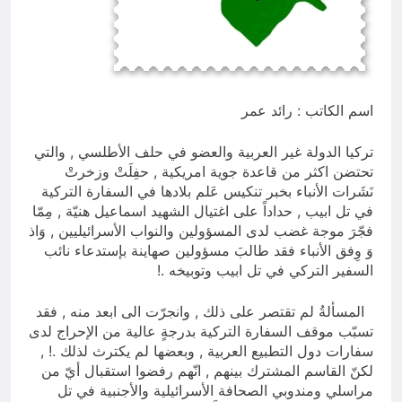
والسياسيّة للأتفاق الإطاري
5 ساعات Ago
قويدات مجلس قيادة ثورة الإطار
التسخيتي, من اصحاب الكساء الى
المعصوبين الاثني عشر، حجج اللات
7 ساعات Ago
اسم الكاتب : رائد عمر
تركيا الدولة غير العربية والعضو في حلف الأطلسي , والتي
تحتضن اكثر من قاعدة جوية امريكية , حفِلَتْ وزخرتْ
نَشَرات الأنباء بخبر تنكيس عَلم بلادها في السفارة التركية
في تل ابيب , حداداً على اغتيال الشهيد اسماعيل هنيّة , مِمّا
فجّرَ موجة غضب لدى المسؤولين والنواب الأسرائيليين , وَاذ
وَ وِفق الأنباء فقد طالبَ مسؤولين صهاينة بإستدعاء نائب
السفير التركي في تل ابيب وتوبيخه .!
المسألةُ لم تقتصر على ذلك , وانجرّت الى ابعد منه , فقد
تسبّب موقف السفارة التركية بدرجةٍ عالية من الإحراج لدى
سفارات دول التطبيع العربية , وبعضها لم يكترث لذلك .! ,
لكنّ القاسم المشترك بينهم , انّهم رفضوا استقبال أيّ من
مراسلي ومندوبي الصحافة الأسرائيلية والأجنبية في تل