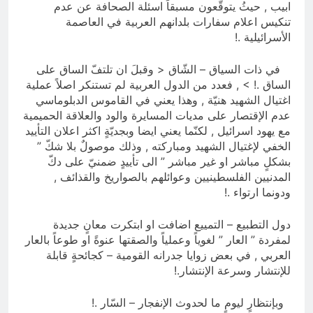
ابيب , حيثُ يتوقّعون مسبقاً اسئلة الصحافة عن عدم
تنكيس اعلام سفارات بلدانهم العربية في العاصمة
الأسرائيلية .!
في ذات السياق – الشّاق < وقبلَ ان تلتفّ الساق على
الساق .! > , فعدد من الدول العربية لم تستنكر اصلاً عملية
اغتيال الشهيد هنيّة , وهذا يعني في القاموس الدبلوماسي
عدم الإقتصار على مديات المسايرة والود والعلاقة الحميمية
مع يهود اسرائيل , لكنّما يعني ايضا وبجديّةٍ اكثر اعلان التأييد
الخفي لإغتيال الشهيد ومباركته , وذلك موصولٌ بلا شكّ ”
بشكلٍ مباشر او غير مباشر ” الى تأييدٍ ضمنيّ على دكّ
المدنيين الفلسطينيين وعوائلهم بالصواريخ والقذائف ,
ودونما ارتواء .!
دول التطبيع – التمييع اضافت او ابتكرت معانٍ جديدة
لمفردة ” العار ” لغوياً وعملياً والصقتها عنوةً او طوعاً بالعار
العربي , في بعض زوايا جدرانه القومية – كجائحةٍ قابلة
للإنتشار وسرعة الإنتشار.!
وبإنتظارٍ ليومٍ ما لحدوث الإنفجار – السّار .!