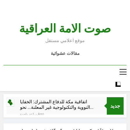
Ski
t
conten
صوت الامة العراقية
موقع اعلامي مستقل
مقالات عشوائية
اتفاقية مكة للدفاع المشترك: الخفايا
جديد
النووية والتكنولوجية غير المعلنة… نحو
هندسة ردع جديدة في الشرق الأوسط ؟
ساعة واحدة Ago
خطب صلاة الجمعة (ح 26) (مفهوم
أسماء الله الحسنى)