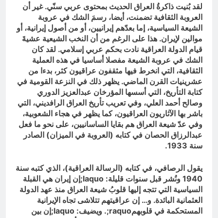
لقد بُنيت ذاكرةُ العراق الحديث بمحتوى عربي سنّي. غير أن
العروبة الثقافية تضمنت، أيضا، رسمَ الشك في عروبة
الشيعة السياسية، إما بعدّهم إيرانيين، أو من أصول إيرانية، أو
موالين لإيران. هذا على الرغم من أن النخب الشيعية عشيةَ
قيام الدولة العراقية نادت بحكم عربي إسلامي. لقد كان
الشك في عروبة الشيعة مفصلا أساسيا في هذه العملية
الثقافية، التي انخرط فيها مثقفون عراقيون كثر، بدءا من
عشرينيات القرن الماضي. يظهر ذلك في النزعة القومية في
كتابة التأريخ، التي أسسها المؤرخان عبدالعزيز الدوري
وصالح أحمد العلي، وفي تعريب تأريخ العراق الرافديني، التي
باشر بها الآثاريون العراقيون، كما يظهر في هجاء الشعوبية،
وفي عدّ شيعة العراق هم بقايا الساسانيين، على نحو ما فعل
عبدالرزاق الحصان في كتابه (العروبة في الميزان) الصادر
سنة 1933.
يقول الرصافي، في كتابه (الرسالة العراقية)، الذي كتبه سنة
1940 ونُشر قبل سنوات قليلة:
laquo
;إن إيران هي القبلة
السياسية التي تتجه إليها قلوبُ شيعة العراق منذ عهد الدولة
العثمانية البائدة. و… إن عراقيتهم تتلاشى تجاه الإيرانية
المستحكمة في قلوبهم
raquo
;. ويضيف:
laquo
;إن بين