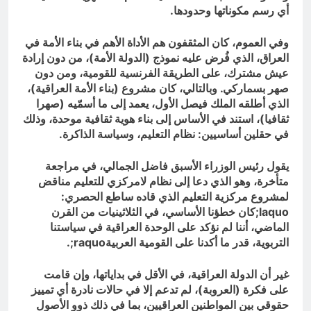
أي رسم مكوناتها وحدودها.
وفي العموم، كان المثقفون هم الأداة الأهم في بناء الأمة في
العراق، الذي فُرض عليه نموذج (الدولة الأمة)، من دون إرادة
عيش مشترك، على الطريقة الفرنسية للقومية، ومن دون
صهر بسماركي. وبالتالي، كان مشروع (بناء الأمة العراقية)،
الذي أطلقه الملك فيصل الأول، يعمد إلى ما أسمّيه (صهرا
ثقافيا)، استند في الأساس إلى بناء هوية ثقافية موحدة، وذلك
في حقلين أساسيين: نظام التعليم، وسياسة الذاكرة.
يقول رئيس الوزراء الأسبق فاضل الجمالي، في مراجعة
متأخرة، وهو الذي دعا إلى نظام لامركزي للتعليم مناقض
لمشروع مركزية التعليم الذي قاده ساطع الحصري:
laquo
;كان خطؤنا الأساسي، في الثلاثينيات من القرن
الماضي، أننا لم نؤكد على الوحدة العراقية في سياستنا
التربوية، قدر ما أكدنا على القومية العربية
raquo
;.
غير أن الدولة العراقية، في الأقل في بداياتها، وإن قامت
على فكرة (العروبة)، لم تدعم إلا في حالات نادرة أي تمييز
حقوقي بين المواطنين العراقيين، بما في ذلك ذوو الأصول