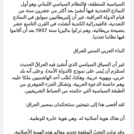
السياسية للمنطقة، فالنظام السياسي اللبناني وهو أول
النماذج التعددية فيها أُنشئ بعد أكثر من عشرين سنة من
قيام الدولة العراقية. غير أن للبريطانيين سوابق في النماذج
التعددية، فالفيدرالية الكندية أُنشئت في القرن التاسع عشر
بنصيحة بريطانية، وهم تركوا ماليزيا سنة 1957 بعد أن أقاموا
فيها نظاما تعدديا.
البناء العربي السني للعراق
غير أن السياق السياسي الذي أُنشئ فيه العراقُ الحديث
استلزم أن يُبنى على نموذج (الدولة الأمة)، وعلى أنه بلد
عربي، وبهوية عربية. وهكذا، نُصِّب أحد الهاشميين ملكا عليه،
وهم حاضنة الدعوة العربية، وتشكل الجزء الجوهري من
الطبقة السياسية التي حكمته من الضباط الشريفيين.
لقد أفضى هذا إلى نتيجتين ستتحكمان بمصير العراق:
أن هناك هوية أصلانية له. وهي هوية عابرة للوطنية.
وقد تولت النخبُ المثقفة تحديد معالم هذه الهوية الأصلانية،