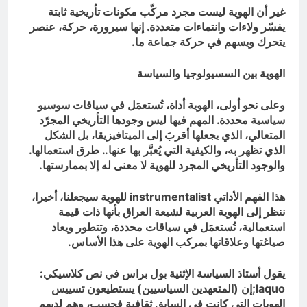
غير أن الهوية ليست مجرد مركّب مكونات تأريخية ثابتة
يفسّر ولاءات وانتماءات متعددة. إنها سيرورة، حركة، عنصر
يتحرك ويسهم في حركة جماعة ما.
الهوية بين السسيولوجيا والسياسة
وعلى نحو أولى، الهوية أداة، تُستعمَل في سياقات سوسيو
سياسية محددة. المهم فيها ليس وجودها التأريخي المجرّد
المتعالي، الذي يجعلها أقربَ إلى الميتافيزيقا، بل الشكل
الذي تظهر به، والكيفية التي يُعبَّر بها عنها.. طرق استعمالها.
والوجود التأريخي المجرد للهوية لا معنى له إلا بممارستها.
هذا الفهم الأداتي
instrumentalist
للهوية سيجعلنا، أخيرا،
ننظر إلى الهوية العربية لشيعة العراق بأنها ذات قيمة
استعمالية، تُستعمَل في سياقات محددة، وتتطور ويعاد
صياغتها وعلاقاتها بمركب الهوية على هذا الأساس.
يقول أستاذ السياسة الإثنية بول براس في نص كلاسيكي:
laquo
;إن (المتعهدين السياسيين) يستطيعون تسييس
الهويات التي كانت في السابق ثقافية فحسب، وهم لديهم