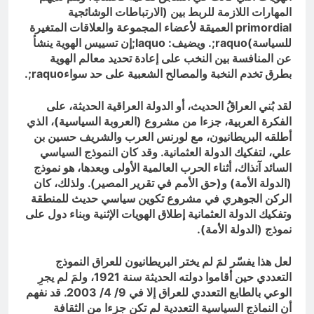
المهارات اللازمة للربط بين (الارتباطات الوشائجية
primordial
العميقة لأعضاء المجموعة والعلاقات المتغيرة
للسياسة)
raquo
;. ويضيف:
laquo
;إن تسييس الهوية ينشأ
عن المنافسة بين النخب على إعادة تحديد معالم الهوية
بطرق تخدم النخبة والمصالح الشعبية على حد سواء
raquo
;.
لقد بُني العراقُ الحديث، أو الدولة العراقية الحديثة، على
الفكرة العربية، جزءا من مشروع (العروبة السياسية)، الذي
أطلقه البريطانيون، مع لورنس العرب والشريف حسين بن
علي، لتفكيك الدولة العثمانية. وقد كان النموذج السياسي
السائد آنذاك، أثناء الحرب العالمية الأولى وبعدها، هو نموذج
(الدولة الأمة) و(حق الأمم في تقرير المصير). ولذلك، كان
الركن الجوهري في مشروع تكوين سياسي حديث للمنطقة
وتفكيك الدولة العثمانية إطلاق الهويات الإثنية وبناء دول على
نموذج (الدولة الأمة).
لعل هذا يفسّر لمَ لم يختر البريطانيون للعراق النموذج
التعددي حين أقاموا دولته الحديثة سنة 1921، ولمَ لم يجرِ
الوعي بالطابع التعددي للعراق إلا في 9/ 4/ 2003. قد نفهم
أن النماذج السياسية التعددية لم تكن جزءا من الثقافة