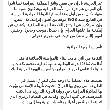
غير العربية، بل إن في بعض وثائق المملكة العراقية نصا نادرا
بأن الفرس هم جزء من الأمة العراقية ويشكلون نسبة ما
منها، وكان ضمن أول بعثة أرسلتها الدولةُ العراقية للدراسة
في الخارج سنة 1923 موفد من أصول إيرانية. هذا النص،
وإن لم يتكرر في الوثائق اللاحقة للدولة العراقية، يكشف عن
إمكانية ما عاشها العراق وإن بشكل موقت وخجول وجنيني
لفهم (المواطنة) من حيث هي مفهوم حقوقي.
تأسيس الهوية العراقية
الثقافة هي التي قامت ببناء (المواطنة الأصلانية)، فقد
أطلقت ثقافةُ الدولة الوطنية عملية ثقافية ضخمة تكفلت بـ
(البناء الثقافي لعروبة العراق) وتأسيس الهوية العربية للبلاد.
تضمنت هذه العمليةُ بناءَ وجه سنّي للعراق، يتمثل في
الطريقة التي روى بها العراقُ الحديث تأريخَه الإسلامي وبُنيت
بها الذاكرةُ العراقية، في رواية الدولة للتأريخ، في الكتب
المدرسية، في كتب التأريخ، وكذلك في النظام الرمزي الذي
اتخذته الدولةُ من أعياد ومناسبات دينية وما إلى ذلك.