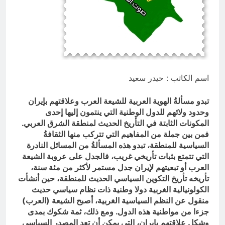
المشانق وسياسة الخوف
ساعتين Ago
اسم الكاتب : حيدر سعيد
تبدو مسألةُ الهوية العربية للشيعة العرب وعلاقتهم بإيران
وحدود ولائهم للدول الوطنية التي ينتمون إليها إحدى
المكونات الثابتة في التأريخ الحديث لمنطقة الشرق العربي.
فمن بين جملة من المفاهيم التي تتركب منها الثقافةُ
السياسية للمنطقة، تبدو هذه المسألةُ من المسائل النادرة
التي تتمتع بثبات تأريخي غريب، فالجدل على عروبة الشيعة
العرب أو تبعيتهم لإيران جدل مستمر لأكثر من مئة سنة،
تأريخه تأريخ التكوين السياسي الحديث للمنطقة، حين أنشأت
الكولونيالية الغربية دولا وطنية ذات نظام سياسي حديث
منقول عن النظم السياسية الغربية، أصبح الشيعة (العرب)
جزءا من مواطنية هذه الدول. ومع ذلك، ثمة شكوك بمدى
وشكل علاقتهم بإيران، التي يمكن أن تعد المصدر السياسي