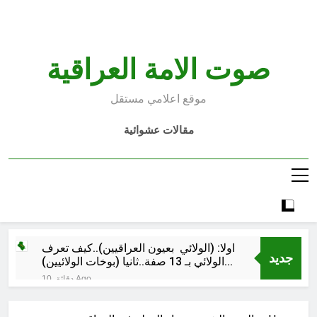
Ski
t
conten
صوت الامة العراقية
موقع اعلامي مستقل
مقالات عشوائية
اولا: (الولائي بعيون العراقيين)..كيف تعرف
جديد
الولائي بـ 13 صفة..ثانيا (بوخات الولائيين)
بالعراق (جر الشيعة..لحرب مع سوريا
10 دقائق Ago
الجولاني) و(قصف السعودية) و(استهداف
ماذا لو..تحليل حالة البنية الأسلامية
الامريكان..والتهديد باجتياح الكويت)
بأستبعاد العترة النبوية الطاهرة من