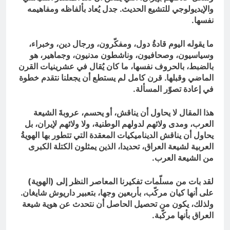
والإيديولوجي للتشيع الحديث. جدل يُعاد بألفاظه ومفاهيمه
نفسها.
ما يقوله اليوم قادةُ دول، ومفكّرون، ورجال دين، وخبراء،
وسياسيون، وصحافيون، وناشطون مدنيون، وجماهير، هو
بالضبط، بالحروف نفسها، ما كان يُقال في عشرينيات القرن
الماضي وقبلها. قرن كامل لم يستطع أن يجعلنا نتقدم خطوة
في إعادة تصوّر المسألة.
هذا المقال لا يحاول أن يناقش، أو يحسم، عروبةَ الشيعة
العرب، ومدى ولائهم لدولهم الوطنية، ولا ولائهم لإيران، بل
يحاول أن يناقش الديناميكيات المعقدة التي تتطور بها الهويةُ
العربية لشيعة العراق، تحديدا، الذين يمثلون الكتلة الكبرى
من الشيعة العرب.
لقد بات من مسلّمات تفكيرنا المعاصر النظر إلى (الهوية)
على أنها كيان مركّب، بأربعين وجها، بتعبير داريوش شايغان.
ولذلك، يكون من تحصيل الحاصل أن نتحدث عن هوية شيعة
العراق بأنها مركّبة.