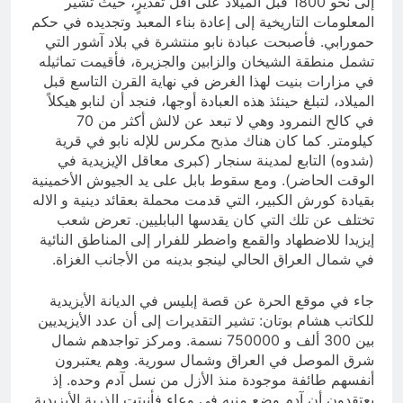
إلى نحو 1800 قبل الميلاد على أقل تقديرٍ، حيث تشير
المعلومات التاريخية إلى إعادة بناء المعبد وتجديده في حكم
حمورابي. فأصبحت عبادة نابو منتشرة في بلاد آشور التي
تشمل منطقة الشيخان والزابين والجزيرة، فأقيمت تماثيله
في مزارات بنيت لهذا الغرض في نهاية القرن التاسع قبل
الميلاد، لتبلغ حينئذ هذه العبادة أوجها، فنجد أن لنابو هيكلاً
في كالح النمرود وهي لا تبعد عن لالش أكثر من 70
كيلومتر. كما كان هناك مذبح مكرس للإله نابو في قرية
(شدوه) التابع لمدينة سنجار (كبرى معاقل الإيزيدية في
الوقت الحاضر). ومع سقوط بابل على يد الجيوش الأخمينية
بقيادة كورش الكبير، التي قدمت محملة بعقائد دينية و الاله
تختلف عن تلك التي كان يقدسها البابليين. تعرض شعب
إيزيدا للاضطهاد والقمع واضطر للفرار إلى المناطق النائية
في شمال العراق الحالي لينجو بدينه من الأجانب الغزاة.
جاء في موقع الحرة عن قصة إبليس في الديانة الأيزيدية
للكاتب هشام بوتان: تشير التقديرات إلى أن عدد الأيزيديين
بين 300 ألف و 750000 نسمة. ومركز تواجدهم شمال
شرق الموصل في العراق وشمال سورية. وهم يعتبرون
أنفسهم طائفة موجودة منذ الأزل من نسل آدم وحده. إذ
يعتقدون أن آدم وضع منيه في وعاء فأنبتت الذرية الأيزيدية