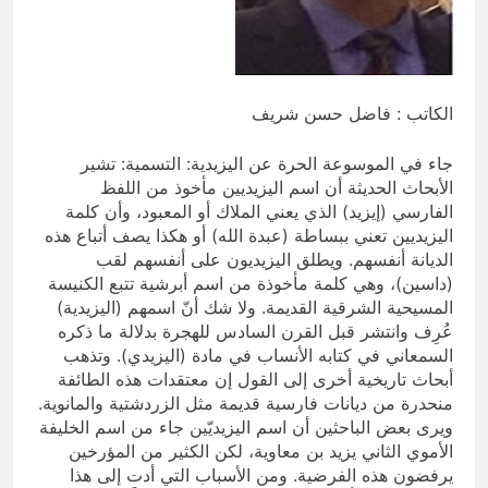
بالعراق (جر الشيعة..لحرب مع سوريا
8 ساعات Ago
الجولاني) و(قصف السعودية) و(استهداف
ماذا لو..تحليل حالة البنية الأسلامية
الامريكان..والتهديد باجتياح الكويت)
بأستبعاد العترة النبوية الطاهرة من
المشهد الأسلامي..!!
8 ساعات Ago
الكاتب : فاضل حسن شريف
جاء في الموسوعة الحرة عن اليزيدية: التسمية: تشير
الأبحاث الحديثة أن اسم اليزيديين مأخوذ من اللفظ
الفارسي (إيزيد) الذي يعني الملاك أو المعبود، وأن كلمة
اليزيديين تعني ببساطة (عبدة الله) أو هكذا يصف أتباع هذه
الديانة أنفسهم. ويطلق اليزيديون على أنفسهم لقب
(داسين)، وهي كلمة مأخوذة من اسم أبرشية تتبع الكنيسة
المسيحية الشرقية القديمة. ولا شك أنّ اسمهم (اليزيدية)
عُرِف وانتشر قبل القرن السادس للهجرة بدلالة ما ذكره
السمعاني في كتابه الأنساب في مادة (اليزيدي). وتذهب
أبحاث تاريخية أخرى إلى القول إن معتقدات هذه الطائفة
منحدرة من ديانات فارسية قديمة مثل الزردشتية والمانوية.
ويرى بعض الباحثين أن اسم اليزيديّين جاء من اسم الخليفة
الأموي الثاني يزيد بن معاوية، لكن الكثير من المؤرخين
يرفضون هذه الفرضية. ومن الأسباب التي أدت إلى هذا