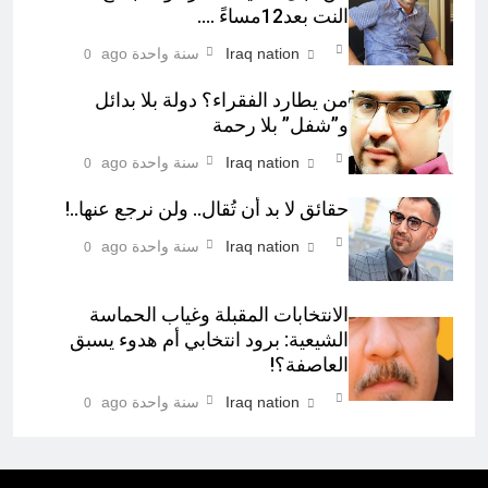
النت بعد12مساءً ….
Iraq nation
سنة واحدة ago
0
من يطارد الفقراء؟ دولة بلا بدائل
و”شفل” بلا رحمة
Iraq nation
سنة واحدة ago
0
حقائق لا بد أن تُقال.. ولن نرجع عنها..!
Iraq nation
سنة واحدة ago
0
الانتخابات المقبلة وغياب الحماسة
الشيعية: برود انتخابي أم هدوء يسبق
العاصفة؟!
Iraq nation
سنة واحدة ago
0