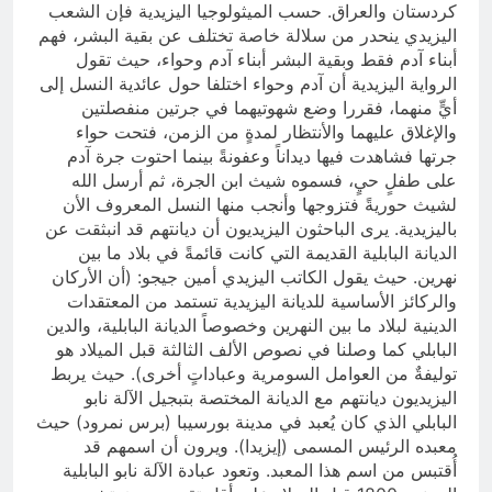
كردستان والعراق. حسب الميثولوجيا اليزيدية فإن الشعب
اليزيدي ينحدر من سلالة خاصة تختلف عن بقية البشر، فهم
أبناء آدم فقط وبقية البشر أبناء آدم وحواء، حيث تقول
الرواية اليزيدية أن آدم وحواء اختلفا حول عائدية النسل إلى
أيٍّ منهما، فقررا وضع شهوتيهما في جرتين منفصلتين
والإغلاق عليهما والأنتظار لمدةٍ من الزمن، فتحت حواء
جرتها فشاهدت فيها ديداناً وعفونةً بينما احتوت جرة آدم
على طفلٍ حيٍ، فسموه شيث ابن الجرة، ثم أرسل الله
لشيث حوريةً فتزوجها وأنجب منها النسل المعروف الأن
باليزيدية. يرى الباحثون اليزيديون أن ديانتهم قد انبثقت عن
الديانة البابلية القديمة التي كانت قائمةً في بلاد ما بين
نهرين. حيث يقول الكاتب اليزيدي أمين جيجو: (أن الأركان
والركائز الأساسية للديانة اليزيدية تستمد من المعتقدات
الدينية لبلاد ما بين النهرين وخصوصاً الديانة البابلية، والدين
البابلي كما وصلنا في نصوص الألف الثالثة قبل الميلاد هو
توليفةٌ من العوامل السومرية وعباداتٍ أخرى). حيث يربط
اليزيديون ديانتهم مع الديانة المختصة بتبجيل الآلة نابو
البابلي الذي كان يُعبد في مدينة بورسيبا (برس نمرود) حيث
معبده الرئيس المسمى (إيزيدا). ويرون أن اسمهم قد
أُقتبس من اسم هذا المعبد. وتعود عبادة الآلة نابو البابلية