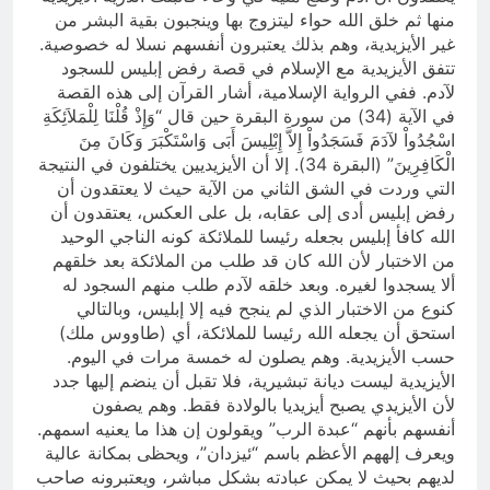
منها ثم خلق الله حواء ليتزوج بها وينجبون بقية البشر من
غير الأيزيدية، وهم بذلك يعتبرون أنفسهم نسلا له خصوصية.
تتفق الأيزيدية مع الإسلام في قصة رفض إبليس للسجود
لآدم. ففي الرواية الإسلامية، أشار القرآن إلى هذه القصة
في الآية (34) من سورة البقرة حين قال “وَإِذْ قُلْنَا لِلْمَلاَئِكَةِ
اسْجُدُواْ لآدَمَ فَسَجَدُواْ إِلاَّ إِبْلِيسَ أَبَى وَاسْتَكْبَرَ وَكَانَ مِنَ
الْكَافِرِينَ” (البقرة 34). إلا أن الأيزيديين يختلفون في النتيجة
التي وردت في الشق الثاني من الآية حيث لا يعتقدون أن
رفض إبليس أدى إلى عقابه، بل على العكس، يعتقدون أن
الله كافأ إبليس بجعله رئيسا للملائكة كونه الناجي الوحيد
من الاختبار لأن الله كان قد طلب من الملائكة بعد خلقهم
ألا يسجدوا لغيره. وبعد خلقه لآدم طلب منهم السجود له
كنوع من الاختبار الذي لم ينجح فيه إلا إبليس، وبالتالي
استحق أن يجعله الله رئيسا للملائكة، أي (طاووس ملك)
حسب الأيزيدية. وهم يصلون له خمسة مرات في اليوم.
الأيزيدية ليست ديانة تبشيرية، فلا تقبل أن ينضم إليها جدد
لأن الأيزيدي يصبح أيزيديا بالولادة فقط. وهم يصفون
أنفسهم بأنهم “عبدة الرب” ويقولون إن هذا ما يعنيه اسمهم.
ويعرف إلههم الأعظم باسم “ئيزدان”، ويحظى بمكانة عالية
لديهم بحيث لا يمكن عبادته بشكل مباشر، ويعتبرونه صاحب