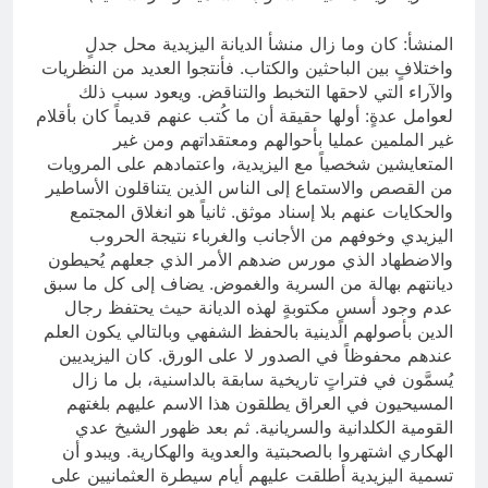
المنشأ: كان وما زال منشأ الديانة اليزيدية محل جدلٍ
واختلافٍ بين الباحثين والكتاب. فأنتجوا العديد من النظريات
والآراء التي لاحقها التخبط والتناقض. ويعود سبب ذلك
لعوامل عدةٍ: أولها حقيقة أن ما كُتب عنهم قديماً كان بأقلام
غير الملمين عمليا بأحوالهم ومعتقداتهم ومن غير
المتعايشين شخصياً مع اليزيدية، واعتمادهم على المرويات
من القصص والاستماع إلى الناس الذين يتناقلون الأساطير
والحكايات عنهم بلا إسناد موثق. ثانياً هو انغلاق المجتمع
اليزيدي وخوفهم من الأجانب والغرباء نتيجة الحروب
والاضطهاد الذي مورس ضدهم الأمر الذي جعلهم يُحيطون
ديانتهم بهالة من السرية والغموض. يضاف إلى كل ما سبق
عدم وجود أسسٍ مكتوبةٍ لهذه الديانة حيث يحتفظ رجال
الدين بأصولهم الدينية بالحفظ الشفهي وبالتالي يكون العلم
عندهم محفوظاً في الصدور لا على الورق. كان اليزيديين
يُسمَّون في فتراتٍ تاريخية سابقة بالداسنية، بل ما زال
المسيحيون في العراق يطلقون هذا الاسم عليهم بلغتهم
القومية الكلدانية والسريانية. ثم بعد ظهور الشيخ عدي
الهكاري اشتهروا بالصحبتية والعدوية والهكارية. ويبدو أن
تسمية اليزيدية أطلقت عليهم أيام سيطرة العثمانيين على