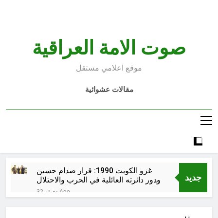
Ski
t
conten
صوت الامة العراقية
موقع اعلامي مستقل
مقالات عشوائية
غزو الكويت 1990: قرار صدام حسين
جديد
ودور دائرته العائلية في الحرب والاحتلال
وعمليات النهب
32 دقيقة Ago
السابع من آب يوم الشهيد الأشوري قيم
الشهادة عند الأشوريين ودور الشهيد في