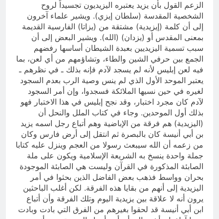
الزعم القول بأن يزيد يعتبره اليزيديون تجسيداً لروح
الشخصية المقدسة (سلطان إيزي). ويشير علماء آخرون
إلى أن كلمة (إيزيدية) مشتقة من (يزاتا) الفارسية القديمة
بمعنى المقدس أو (يزدان) (الله). ويشير البعض إلى أن
سبب تسمية اليزيديين بعبدة الشيطان أساسها رفضهم
الجمع بين حرفي الشين والطاء، وتشاؤمهم من أي لعن، بما
فيه لعن إبليس لأنه لم يسجد لآدم فإنه بذلك ـ في نظرهم ـ
يعتبر الموحد الأول الذي لم ينس وصية الرب بعدم السجود
لغيره في حين نسيها الملائكة فسجدوا، وإن أمر السجود
لآدم كان مجرد اختبار، وقد نجح إبليس في هذا الاختبار فهو
بذلك أول الموحدين. وجاء في كتاب الملل والنحل أن
(اليزيدية) هم فرقة من الإباضية وهم أتباع رجل اسمه يزيد
بن أبي أنيسة كان بالبصرة ثم انتقل إلى أرض فارس وكان
من زعمه أن الله سيبعث رسولا من العجم وينزل عليه كتابا
جملة واحدة ينسخ به الشريعة الإسلامية ويكون على ملة
الصابئة المذكورة في القرآن وليست هي الصابئة الموجودة
بحران وواسط فذهب بعض الفاضل الذين بحثوا في أمر
اليزيدية إلى أنهم من بقايا هذه الفرقة. لكن أغلب الباحثين
يرون أنه لا علاقة بين يزيدية اليوم وتلك الفرقة وأن أتباع
ابن أبي أنيسة قد لحقوا بغيرهم من الفرق التي بادت وبادت