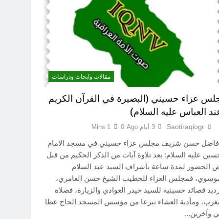
3 ساعات Ago
 حلم عودته إلى الوطن إلا بعد وفاته
4 ساعات Ago
لوحيد توقفت الحرب العبثية، نعيم عاتي
4 ساعات Ago
انتهت الحرب… لكن لم ينتهي الموت
مقالات وابحاث ودراسات
16 ساعة Ago
لس عزاء حسيني (البصيرة في القرآن الكريم
ند العباس عليه السلام)
Saotiraqiogr
3 أيام Ago
0
1 Mins
 فاضل حسن شريف مجلس عزاء حسيني في مسجد الامام
سين عليه السلام: بعد تلاوة آيات من الذكر الحكيم من قبل
 الحضور لمدة ساعة بأشراف السيد عبد السلام
موسوي، فمجلس العزاء للخطيب الشيخ حسن العامري،
ديد قصائد حسينية للسيد حيدر العوادي والزيارة، فصلاة
غرب، ومأدبة العشاء تبرعا من مؤسس المسجد الحاج عطا
ي وآخرين…