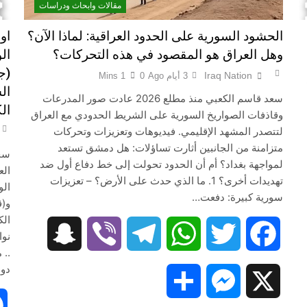
مقالات وابحاث ودراسات
الحشود السورية على الحدود العراقية: لماذا الآن؟
او
وهل العراق هو المقصود في هذه التحركات؟
(ج
Iraq Nation
3 أيام Ago
0
1 Mins
ال
سعد قاسم الكعبي منذ مطلع 2026 عادت صور المدرعات
ال
وقاذفات الصواريخ السورية على الشريط الحدودي مع العراق
لتتصدر المشهد الإقليمي. فيديوهات وتعزيزات وتحركات
متزامنة من الجانبين أثارت تساؤلات: هل دمشق تستعد
سجا
لمواجهة بغداد؟ أم أن الحدود تحولت إلى خط دفاع أول ضد
تهديدات أخرى؟ 1. ما الذي حدث على الأرض؟ – تعزيزات
الو
سورية كبيرة: دفعت…
Snapc
و(ق
الك
Snapchat
Viber
Telegram
WhatsApp
Twitter
Facebook
.. 
دول
Share
Messenger
X