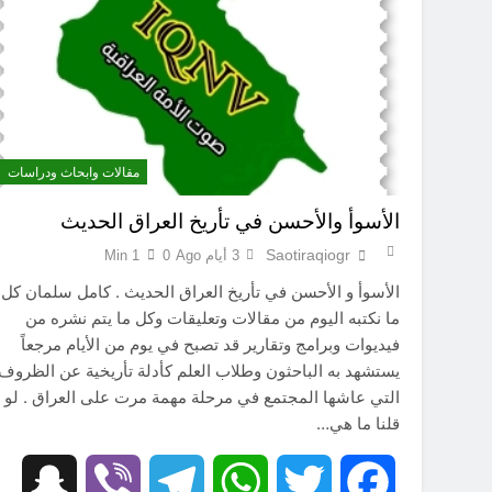
خطب صلاة الجمعة (ح 25) (البصيرة: القرآن والعترة)
مقالات وابحاث ودراسات
الأسوأ والأحسن في تأريخ العراق الحديث
Saotiraqiogr
3 أيام Ago
0
1 Min
الأسوأ و الأحسن في تأريخ العراق الحديث . كامل سلمان كل
ما نكتبه اليوم من مقالات وتعليقات وكل ما يتم نشره من
فيديوات وبرامج وتقارير قد تصبح في يوم من الأيام مرجعاً
يستشهد به الباحثون وطلاب العلم كأدلة تأريخية عن الظروف
التي عاشها المجتمع في مرحلة مهمة مرت على العراق . لو
قلنا ما هي…
hat
Viber
Telegram
WhatsApp
Twitter
Facebook