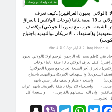
مقالات وابحاث ودراسات
لا: (الولائي بعيون العراقيين)..كيف تعرف
الولائي بـ 13 صفة..ثانيا (بوخات الولائيين) بالعراق
ر الشيعة..لحرب مع سوريا الجولاني) و(قصف
سعودية) و(استهداف الامريكان..والتهديد باجتياح
كويت)
Iraq Nation
3 أيام Ago
0
4 Mins
د تقي كاظم بسم الله الرحمن الرحيم اولا: (الولائي بعيون
العراقيين)..كيف تعرف الولائي بـ 13 صفة..ثانيا (بوخات
لائيين) بالعراق (جر الشيعة..لحرب مع سوريا الجولاني)
صف السعودية) و(استهداف الامريكان..والتهديد باجتياح
ويت) · واستعداء مليار و نصف مليار سني بانهم
نواصب.. · واستعداء 20 دولة ناطقة بالعربية.. بانهم اعراب
منافقين.. وان الله استبدلهم بالفرس.. · واستعداء كل
 الخليج…..
Snapchat
Viber
Telegram
WhatsApp
Twitter
Facebook