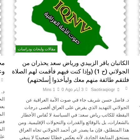
مشاة الأربعين 1977 والبعث المجرم (ح 6) (وويل لهم مما يكسبون)
3 ساعات Ago
كاظم السماوي.. شاعر عراقي و«شيخ المنفيين» لم يتحقق
أفكار لعدم تكرار الفرار
النصر ا
11 ساعة Ago
مقالات وابحاث ودراسات
الكاتبان باقر الزبيدي ورياض سعد يحذران من
مج
الجولاني (ح 1) (وإذا كنت فيهم فأقمت لهم الصلاة
وع
فلتقم طائفة منهم معك وليأخذوا أٍسلحتهم)
Saotiraqiogr
3 أيام Ago
0
1 Mins
د.
الح
د. فاضل حسن شريف جاء في صوت الأمة العراقية عن
بعض
الجولاني التهديد الذي يفرض على العراق أقصى درجات
ال
اليقظة للكاتب رياض سعد: في السياسة لا تُقاس الأخطار
فتر
بالشعارات، بل بالوقائع والقدرات والتحولات الإقليمية. ومن
الم
هذا المنطلق، فإن ما يصدر عن أحمد الجولاني تجاه العراق
عل
Snapc
يستحق المتابعة الجادة، لأنه يعكس خطابًا تصعيديًا لا ينبغي