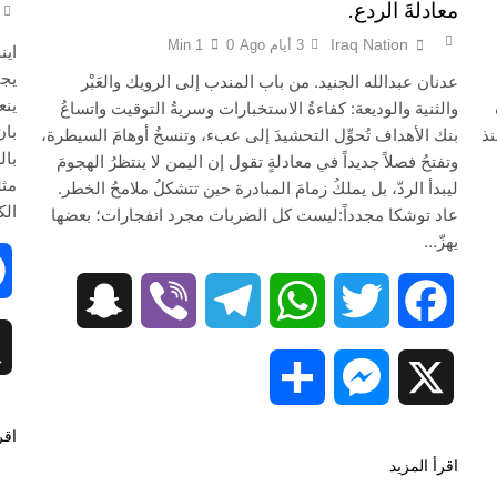
معادلةَ الردع.
Iraq Nation
3 أيام Ago
0
1 Min
اين
يجي
عدنان عبدالله الجنيد. من باب المندب إلى الرويك والعَبْر
ينع
والثنية والوديعة: كفاءةُ الاستخبارات وسريةُ التوقيت واتساعُ
بان
نذ
بنك الأهداف تُحوِّل التحشيدَ إلى عبء، وتنسخُ أوهامَ السيطرة،
بال
وتفتحُ فصلاً جديداً في معادلةٍ تقول إن اليمن لا ينتظرُ الهجومَ
مثل
ليبدأ الردّ، بل يملكُ زمامَ المبادرة حين تتشكلُ ملامحُ الخطر.
الك
عاد توشكا مجدداً:ليست كل الضربات مجرد انفجارات؛ بعضها
يهزّ…
Snapchat
Viber
Telegram
WhatsApp
Twitter
Facebook
Snapc
Share
Messenger
X
اقر
اقرأ المزيد