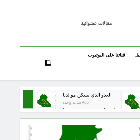
مقالات عشوائية
يل
قناتنا على اليوتيوب
العدو الذي يسكن موائدنا
ساعة واحدة Ago
ون على سقوطنا واليوم يشهدون صمودنا
ساعتين Ago
قي المدوي على ايران الملالي والموامنة
3 ساعات Ago