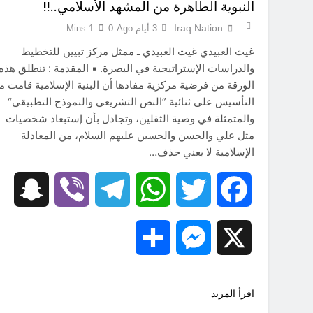
النبوية الطاهرة من المشهد الأسلامي..!!
Iraq Nation
3 أيام Ago
0
1 Mins
غيث العبيدي غيث العبيدي ـ ممثل مركز تبيين للتخطيط
والدراسات الإستراتيجية في البصرة. ▪️ المقدمة : تنطلق هذه
الورقة من فرضية مركزية مفادها أن البنية الإسلامية قامت م
التأسيس على ثنائية ”النص التشريعي والنموذج التطبيقي“
والمتمثلة في وصية الثقلين، وتجادل بأن إستبعاد شخصيات
مثل علي والحسن والحسين عليهم السلام، من المعادلة
الإسلامية لا يعني حذف…
hat
Viber
Telegram
WhatsApp
Twitter
Facebook
Share
Messenger
X
اقرأ المزيد