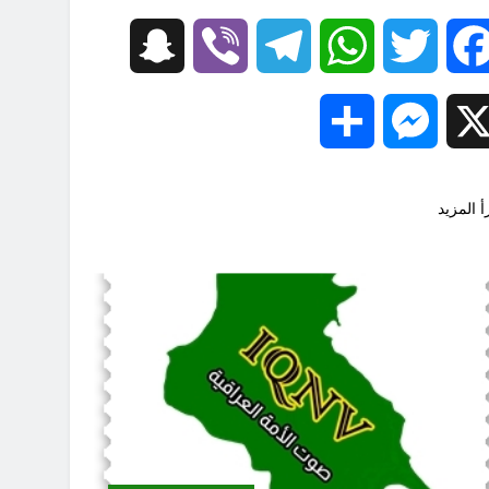
Snapchat
Viber
Telegram
WhatsApp
Twitter
Facebook
Share
Messenger
X
أ المزيد