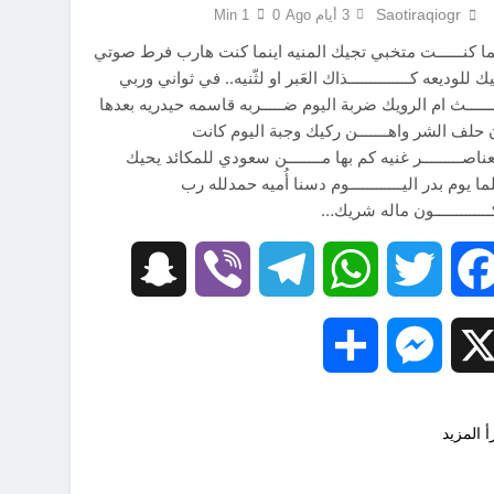
Saotiraqiogr
3 أيام Ago
0
1 Min
ما كنــــــت متخبي تجيك المنيه اينما كنت هارب فرط صوتي
ك للوديعه كــــــــــــــذاك العَبر او لثّنيه.. في ثواني وربي
ــــــث ام الرويك ضربة اليوم ضـــــربه قاسمه حيدريه بعدها
 حلف الشر واهـــــــن ركيك وجبة اليوم كانت
عناصـــــــــر غنيه كم بها مــــــــن سعودي للمكائد يحيك
ما يوم بدر اليــــــــــــوم دسنا أُميه حمدلله رب
ـــــــــــــون ماله شريك…
Snapchat
Viber
Telegram
WhatsApp
Twitter
Facebook
Share
Messenger
X
أ المزيد