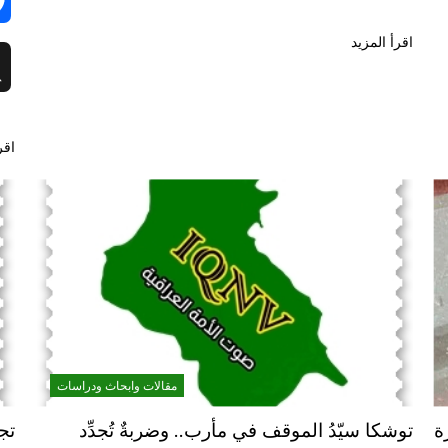
اقرأ المزيد
اقر
مقالات وابحاث ودراسات
ة
توشكا سيّدُ الموقف في مأرب.. وضربةٌ تُجدِّد
تج