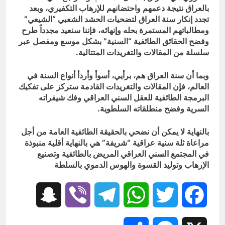
بالعراق نتيجة دعمهم واحتضانهم للإرهاب التكفيري، وبعد
تجدد إنكار سنة العراق لتضحيات الحشد الشعبي “الشيعي”
ومطالباتهم المستمرة بحله وإنهائه، فإننا سنعيد مجدداً طرح
وفضح الحقائق الطائفية “السنية” بشكل موسع ومفصل عبر
سلسلة من المقالات والتغريدات المتتالية.
وبما أن سنة العراق هم، برأيي، أسوأ وأردأ أنواع السنة في
العالم، فإن المقالات والتغريدات القادمة ستركز على تفكيك
البرمجة الطائفية للعقل السني العراقي وفك شيفراته
السرية وفضح منطلقاته السلطوية.
بالنهاية لا يمكن أن نضحي بالحقيقة الطائفية العامة من أجل
مراعاة ثلة سنية عراقية “شريفة” هي بالنهاية أقلية منبوذة
في المجتمع السني العراقي المريض بالطائفية وتصنيع
الإرهاب وتوليد القسوة والهوس الدموي بالسلطة
Snapchat
Viber
Telegram
WhatsApp
Twitter
Facebook